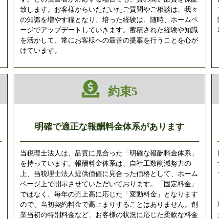
致します。お客様からいただいたご質問やご相談は、我々
の知識を増やす糧となり、培った経験は、随時、ホームペ
ま
ージでアップデートしていきます。蓄積された経験や知識
て
を活かして、常にお客様への最善の提案を行うことを心が
けています。
約束5
明確で適正な報酬料金体系があります
当税理士法人は、品質に見合った「明確な報酬料金体系」
り
を持っています。報酬料金体系は、自社工数削減努力の
し
上、当税理士法人提供価値に見合った価格として、ホーム
ュ
ページ上で開示させていただいております。「固定料金」
的
ではなく、毎年の売上高に応じた「変動料金」となります
ので、当初契約料金で高止まりすることはありません。創
業当初の特別料金など、お客様の状況に応じた柔軟な料金