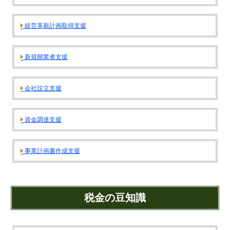
財団法人設立
NPO法人設立
経営革新計画取得支援
当事務所に依頼するメリット
経営革新計画取得支援
新規開業者支援
経営革新計画の内容
計画を立てることで見えてくるもの
会社設立支援
承認のメリット
承認要件
資金調達支援
留意事項
当税理士法人のサービス
事業計画書作成支援
資金調達支援
融資による資金調達について
税金の豆知識
金融機関の融資のポイント
融資を受けやすくする経営