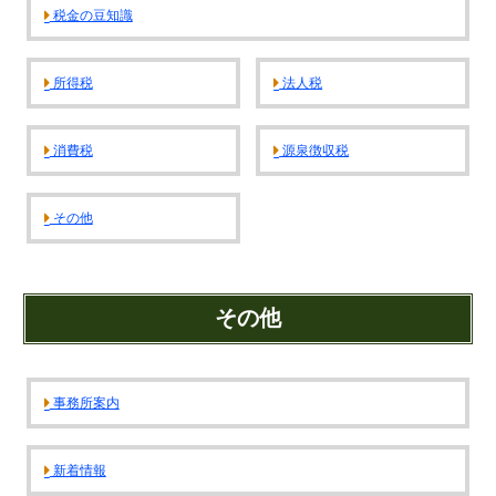
金融機関から調達するメリットとデメリット
税金の豆知識
VCによる資金調達
所得税
法人税
料金案内
消費税
源泉徴収税
通常料金
創業3年目までの特別料金
その他
他の税理士事務所からの切り替えの場合
ベンチャー企業応援パック
その他
記帳代行/その他
個人事業主のお客様
事務所案内
事務所案内
新着情報