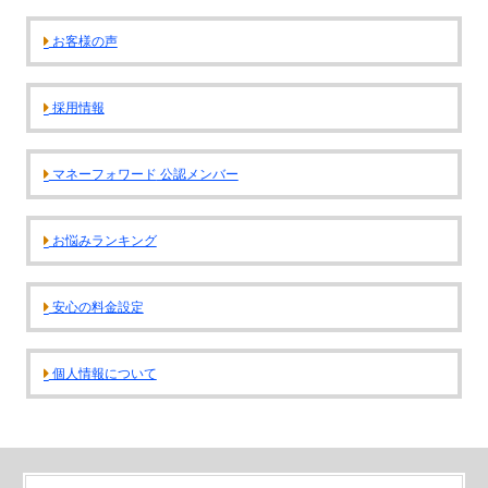
代表挨拶
神戸オフィス
お客様の声
大阪オフィス
事務所概要
採用情報
アクセスマップ
マネーフォワード
公認メンバー
代表プロフィール
スタッフプロフィール
お悩みランキング
採用情報
安心の料金設定
税金の豆知識
個人情報について
所得税
法人税
消費税