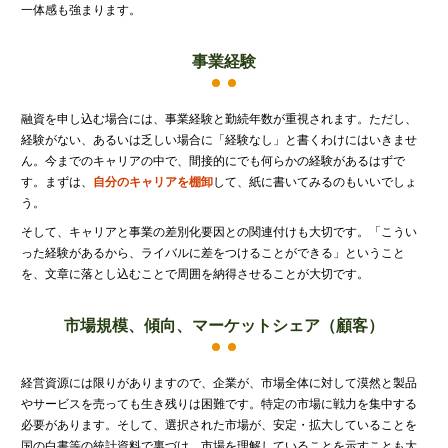
源泉所得税
一体感も強まります。
その他
事業経験
融資を申し込む場合には、事業経験と勤続年数が重視されます。ただし、
経験がない、あるいは乏しい場合に「経験なし」と書くわけにはいきませ
ん。今までのキャリアの中で、間接的にでも何らかの経験があるはずで
す。まずは、
自分のキャリアを棚卸
して、紙に書いてみるのもいいでしょ
う。
そして、キャリアと事業の差別化要因との関連付けも大切です。「こうい
った経験があるから、ライバルに差をつけることができる」ということ
を、文章に落とし込むことで周囲を納得させることが大切です。
市場規模、傾向、マーケットシェア（顧客）
経営資源には限りがありますので、企業が、市場全体に対して漠然と製品
やサービスを売っても生き残りは困難です。特定の市場に戦力を集中する
必要があります。そして、選択された市場が、安定・拡大していることを
国の白書等の統計資料で裏づけ、市場を理解していることを示すことも大