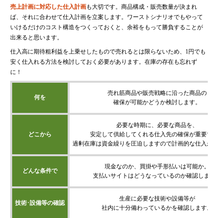
売上計画に対応した仕入計画
も大切です。商品構成・販売数量が決まれ
ば、それに合わせて仕入計画を立案します。ワーストシナリオでもやって
いけるだけのコスト構造をつくっておくと、余裕をもって勝負することが
出来ると思います。
仕入高に期待粗利益を上乗せしたもので売れるとは限らないため、1円でも
安く仕入れる方法を検討しておく必要があります。在庫の存在も忘れず
に！
売れ筋商品や販売戦略に沿った商品の
何を
確保が可能かどうか検討します。
必要な時期に、必要な商品を、
どこから
安定して供給してくれる仕入先の確保が重要で
過剰在庫は資金繰りを圧迫しますので計画的な仕入が
現金なのか、買掛や手形払いは可能か。
どんな条件で
支払いサイトはどうなっているのか確認します
生産に必要な技術や設備等が
技術･設備等の確認
社内に十分備わっているかを確認します。