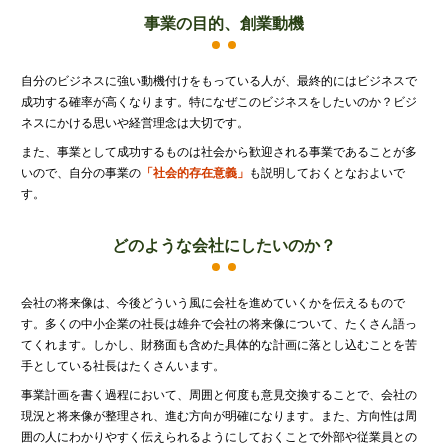
代表挨拶
事業の目的、創業動機
神戸オフィス
大阪オフィス
自分のビジネスに強い動機付けをもっている人が、最終的にはビジネスで
事務所概要
成功する確率が高くなります。特になぜこのビジネスをしたいのか？ビジ
ネスにかける思いや経営理念は大切です。
アクセスマップ
また、事業として成功するものは社会から歓迎される事業であることが多
代表プロフィール
いので、自分の事業の
「社会的存在意義」
も説明しておくとなおよいで
す。
スタッフプロフィール
採用情報
どのような会社にしたいのか？
税金の豆知識
会社の将来像は、今後どういう風に会社を進めていくかを伝えるもので
す。多くの中小企業の社長は雄弁で会社の将来像について、たくさん語っ
てくれます。しかし、財務面も含めた具体的な計画に落とし込むことを苦
所得税
手としている社長はたくさんいます。
法人税
事業計画を書く過程において、周囲と何度も意見交換することで、会社の
現況と将来像が整理され、進む方向が明確になります。また、方向性は周
消費税
囲の人にわかりやすく伝えられるようにしておくことで外部や従業員との