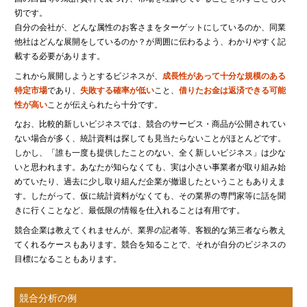
切です。
自分の会社が、どんな属性のお客さまをターゲットにしているのか、同業
他社はどんな展開をしているのか？が周囲に伝わるよう、わかりやすく記
載する必要があります。
これから展開しようとするビジネスが、
成長性があって十分な規模のある
特定市場
であり、
失敗する確率が低い
こと、
借りたお金は返済できる可能
性が高い
ことが伝えられたら十分です。
なお、比較的新しいビジネスでは、競合のサービス・商品が公開されてい
ない場合が多く、統計資料は探しても見当たらないことがほとんどです。
しかし、「誰も一度も提供したことのない、全く新しいビジネス」は少な
いと思われます。あなたが知らなくても、実は小さい事業者が取り組み始
めていたり、過去に少し取り組んだ企業が撤退したということもありえま
す。したがって、仮に統計資料がなくても、その業界の専門家等に話を聞
きに行くことなど、最低限の情報を仕入れることは有用です。
競合企業は教えてくれませんが、業界の記者等、客観的な第三者なら教え
てくれるケースもあります。競合を知ることで、それが自分のビジネスの
目標になることもあります。
競合分析の例