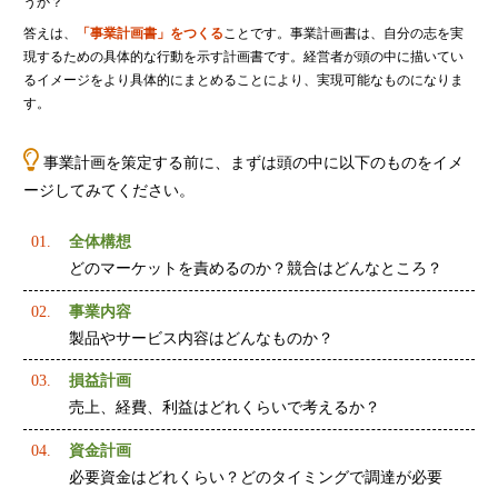
うか？
財団法人設立
答えは、
「事業計画書」をつくる
ことです。事業計画書は、自分の志を実
NPO法人設立
現するための具体的な行動を示す計画書です。経営者が頭の中に描いてい
るイメージをより具体的にまとめることにより、実現可能なものになりま
当事務所に依頼するメリット
す。
経営革新計画取得支援
経営革新計画の内容
事業計画を策定する前に、まずは頭の中に以下のものをイメ
計画を立てることで見えてくるもの
ージしてみてください。
承認のメリット
全体構想
承認要件
どのマーケットを責めるのか？競合はどんなところ？
留意事項
事業内容
当税理士法人のサービス
製品やサービス内容はどんなものか？
資金調達支援
損益計画
融資による資金調達について
売上、経費、利益はどれくらいで考えるか？
金融機関の融資のポイント
資金計画
融資を受けやすくする経営
必要資金はどれくらい？どのタイミングで調達が必要