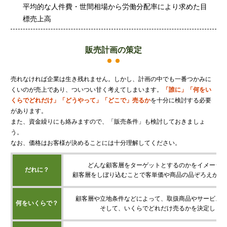
平均的な人件費・世間相場から労働分配率により求めた目
標売上高
販売計画の策定
売れなければ企業は生き残れません。しかし、計画の中でも一番つかみに
くいのが売上であり、ついつい甘く考えてしまいます。
「誰に」「何をい
くらでどれだけ」「どうやって」「どこで」売るか
を十分に検討する必要
があります。
また、資金繰りにも絡みますので、「販売条件」も検討しておきましょ
う。
なお、価格はお客様が決めることには十分理解してください。
どんな顧客層をターゲットとするのかをイメージ
だれに？
顧客層をしぼり込むことで客単価や商品の品ぞろえが違
顧客層や立地条件などによって、取扱商品やサービス
何をいくらで？
そして、いくらでどれだけ売るかを決定しま