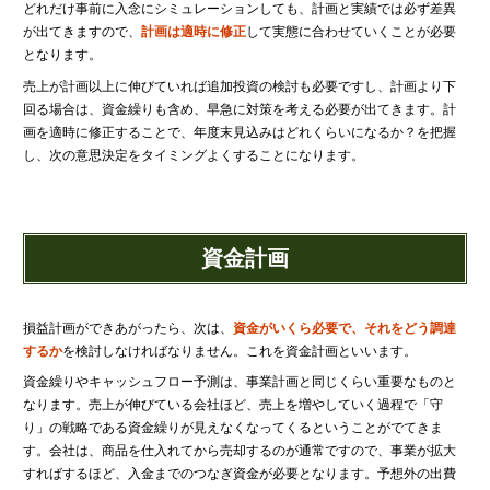
どれだけ事前に入念にシミュレーションしても、計画と実績では必ず差異
が出てきますので、
計画は適時に修正
して実態に合わせていくことが必要
となります。
売上が計画以上に伸びていれば追加投資の検討も必要ですし、計画より下
回る場合は、資金繰りも含め、早急に対策を考える必要が出てきます。計
画を適時に修正することで、年度末見込みはどれくらいになるか？を把握
し、次の意思決定をタイミングよくすることになります。
資金計画
損益計画ができあがったら、次は、
資金がいくら必要で、それをどう調達
するか
を検討しなければなりません。これを資金計画といいます。
資金繰りやキャッシュフロー予測は、事業計画と同じくらい重要なものと
なります。売上が伸びている会社ほど、売上を増やしていく過程で「守
り」の戦略である資金繰りが見えなくなってくるということがでてきま
す。会社は、商品を仕入れてから売却するのが通常ですので、事業が拡大
すればするほど、入金までのつなぎ資金が必要となります。予想外の出費