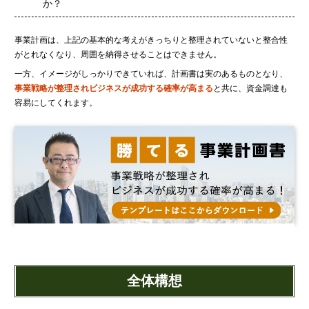
金融機関から調達するメリットとデメリット
か？
VCによる資金調達
事業計画は、上記の基本的な考えがきっちりと整理されていないと整合性
がとれなくなり、周囲を納得させることはできません。
料金案内
一方、イメージがしっかりできていれば、計画書は実のあるものとなり、
事業戦略が整理されビジネスが成功する確率が高まる
と共に、資金調達も
容易にしてくれます。
通常料金
創業3年目までの特別料金
他の税理士事務所からの切り替えの場合
ベンチャー企業応援パック
記帳代行/その他
個人事業主のお客様
事務所案内
全体構想