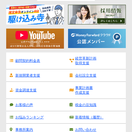
経営革新計画
顧問契約料金表
取得支援
新規開業者支援
会社設立支援
事業計画書
資金調達支援
作成支援
お客様の声
税金の豆知識
お悩みランキング
新着情報（履歴）
事務所案内
お問い合わせ