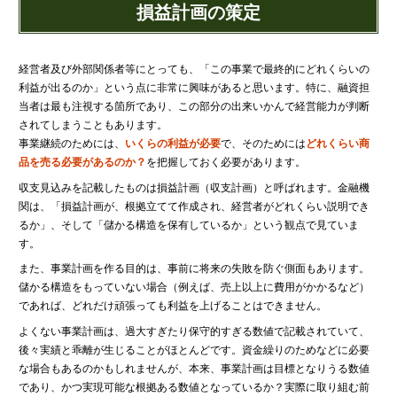
損益計画の策定
経営者及び外部関係者等にとっても、「この事業で最終的にどれくらいの
利益が出るのか」という点に非常に興味があると思います。特に、融資担
当者は最も注視する箇所であり、この部分の出来いかんで経営能力が判断
されてしまうこともあります。
事業継続のためには、
いくらの利益が必要
で、そのためには
どれくらい商
品を売る必要があるのか？
を把握しておく必要があります。
収支見込みを記載したものは損益計画（収支計画）と呼ばれます。金融機
関は、「損益計画が、根拠立てて作成され、経営者がどれくらい説明でき
るか」、そして「儲かる構造を保有しているか」という観点で見ていま
す。
また、事業計画を作る目的は、事前に将来の失敗を防ぐ側面もあります。
儲かる構造をもっていない場合（例えば、売上以上に費用がかかるなど）
であれば、どれだけ頑張っても利益を上げることはできません。
よくない事業計画は、過大すぎたり保守的すぎる数値で記載されていて、
後々実績と乖離が生じることがほとんどです。資金繰りのためなどに必要
な場合もあるのかもしれませんが、本来、事業計画は目標となりうる数値
であり、かつ実現可能な根拠ある数値となっているか？実際に取り組む前