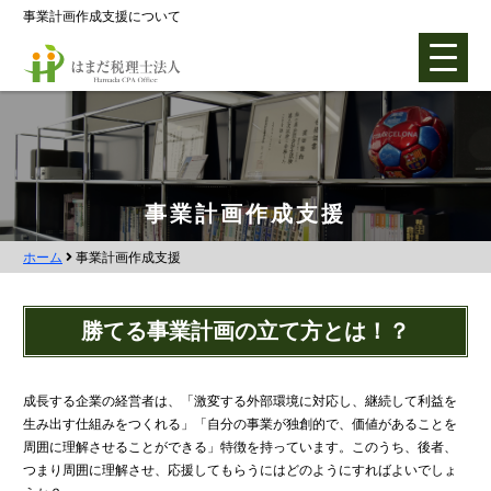
事業計画作成支援について
ホーム
事業計画作成支援
ホーム
事業計画作成支援
各種支援業務
会社設立支援
勝てる事業計画の立て方とは！？
会社設立0円プラン
株式会社設立
成長する企業の経営者は、「激変する外部環境に対応し、継続して利益を
生み出す仕組みをつくれる」「自分の事業が独創的で、価値があることを
合同会社設立
周囲に理解させることができる」特徴を持っています。このうち、後者、
社団法人設立
つまり周囲に理解させ、応援してもらうにはどのようにすればよいでしょ