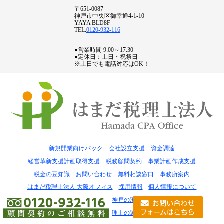
〒651-0087
神戸市中央区御幸通4-1-10
YAYA BLD8F
TEL.
0120-932-116
●営業時間 9:00～17:30
●定休日：土日・祝祭日
※土日でも電話対応はOK！
新規開業向けパック
会社設立支援
資金調達
経営革新支援計画取得支援
税務顧問契約
事業計画作成支援
税金の豆知識
お問い合わせ
無料相談窓口
事務所案内
はまだ税理士法人 大阪オフィス
採用情報
個人情報について
サイトマップ
会社設立は神戸の濱田行政書士事務所
失敗しない税理士の選び方