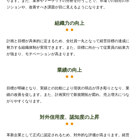
ります。また、業界やマーケットの分析を行うことで、市場での自社のポ
金融機関から調達するメリットとデメリット
ジションや、改善すべき課題が目に見えるようになります。
VCによる資金調達
組織力の向上
料金案内
計画と目標が具体的に定まるため、全社員一丸となって経営目標の達成に
努力する組織体制が実現できます。また、目標に向かって従業員の結束力
通常料金
が強まり、モチベーションが高まります。
創業3年目までの特別料金
業績の向上
他の税理士事務所からの切り替えの場合
ベンチャー企業応援パック
目標が明確となり、実績との比較により現状の弱点が浮き彫りとなり、業
記帳代行/その他
績の改善を促します。また、計画実行で新規開拓が図れ、売上増大につな
がりやすくなります。
個人事業主のお客様
対外信用度、認知度の上昇
事務所案内
革新企業として正式に認定されるため、対外的な評価が高まります。経営