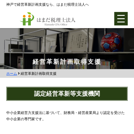
神戸で経営革新計画支援なら、はまだ税理士法人へ
ホーム
経営革新計画取得支援
ホーム
経営革新計画取得支援
各種支援業務
会社設立支援
認定経営革新等支援機関
会社設立0円プラン
株式会社設立
中小企業経営力支援法に基づいて、財務局・経営産業局より認定を受けた
中小企業の専門家です。
合同会社設立
社団法人設立