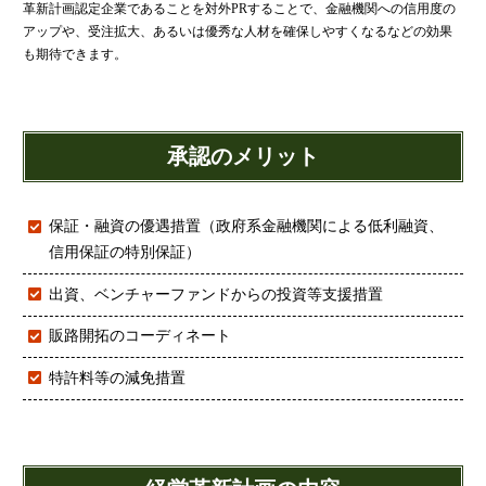
革新計画認定企業であることを対外PRすることで、金融機関への信用度の
代表挨拶
アップや、受注拡大、あるいは優秀な人材を確保しやすくなるなどの効果
神戸オフィス
も期待できます。
大阪オフィス
事務所概要
承認のメリット
アクセスマップ
代表プロフィール
保証・融資の優遇措置（政府系金融機関による低利融資、
スタッフプロフィール
信用保証の特別保証）
採用情報
出資、ベンチャーファンドからの投資等支援措置
税金の豆知識
販路開拓のコーディネート
特許料等の減免措置
所得税
法人税
消費税