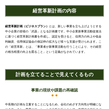
財団法人設立
経営革新計画の内容
NPO法人設立
当事務所に依頼するメリット
経営革新計画取得支援
経営革新計画（ビジネスプラン）
とは、新しい事業を立ち上げようとする
中小企業の皆様の「武器」となる計画書です。中小企業新事業活動促進法
経営革新計画の内容
に基づく経営革新計画書を作成し、認定を受けると、信用力の向上や低金
利融資、信用保証協会の保証枠の拡大など様々な支援が受けられます。こ
計画を立てることで見えてくるもの
の「経営革新」とは、「事業者が新事業活動を行うことにより、その経営
承認のメリット
の相当程度の向上を図ること」という定義がなされています。
承認要件
留意事項
計画を立てることで見えてくるもの
当税理士法人のサービス
資金調達支援
融資による資金調達について
事業の現状や課題の再確認
金融機関の融資のポイント
中長期の計画を立案することになるため、会社のめざす方向性が明確にな
融資を受けやすくする経営