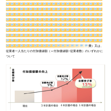
費）又は、 従業者一人当たりの付加価値額（＝付加価値額÷従業
者数）のいずれかについて