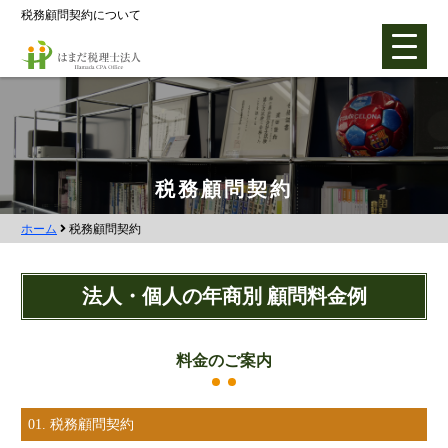
税務顧問契約について
ホーム
税務顧問契約
ホーム
税務顧問契約
各種支援業務
会社設立支援
法人・個人の年商別
顧問料金例
会社設立0円プラン
株式会社設立
料金のご案内
合同会社設立
社団法人設立
01. 税務顧問契約