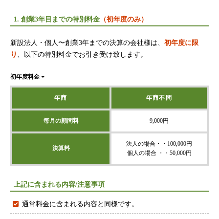
財団法人設立
NPO法人設立
1. 創業3年目までの特別料金
（初年度のみ）
当事務所に依頼するメリット
新設法人・個人〜創業3年までの決算の会社様は、
初年度に限
経営革新計画取得支援
り
、以下の特別料金でお引き受け致します。
経営革新計画の内容
初年度料金
計画を立てることで見えてくるもの
承認のメリット
年商
年商不問
承認要件
毎月の顧問料
9,000円
留意事項
当税理士法人のサービス
法人の場合・・100,000円
決算料
資金調達支援
個人の場合 ・・50,000円
融資による資金調達について
上記に含まれる内容/注意事項
金融機関の融資のポイント
融資を受けやすくする経営
通常料金に含まれる内容と同様です。