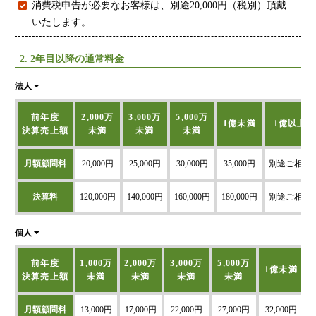
金融機関から調達するメリットとデメリット
消費税申告が必要なお客様は、別途20,000円（税別）頂戴
VCによる資金調達
いたします。
2. 2年目以降の通常料金
料金案内
法人
通常料金
前年度
2,000万
3,000万
5,000万
1億未満
1億以上
決算売上額
未満
未満
未満
創業3年目までの特別料金
他の税理士事務所からの切り替えの場合
月額顧問料
20,000円
25,000円
30,000円
35,000円
別途ご相談
ベンチャー企業応援パック
決算料
120,000円
140,000円
160,000円
180,000円
別途ご相談
記帳代行/その他
個人事業主のお客様
個人
前年度
1,000万
2,000万
3,000万
5,000万
1億未満
事務所案内
決算売上額
未満
未満
未満
未満
月額顧問料
13,000円
17,000円
22,000円
27,000円
32,000円
代表挨拶