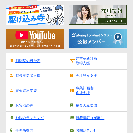
経営革新計画
顧問契約料金表
取得支援
新規開業者支援
会社設立支援
事業計画書
資金調達支援
作成支援
お客様の声
税金の豆知識
お悩みランキング
新着情報（履歴）
事務所案内
お問い合わせ