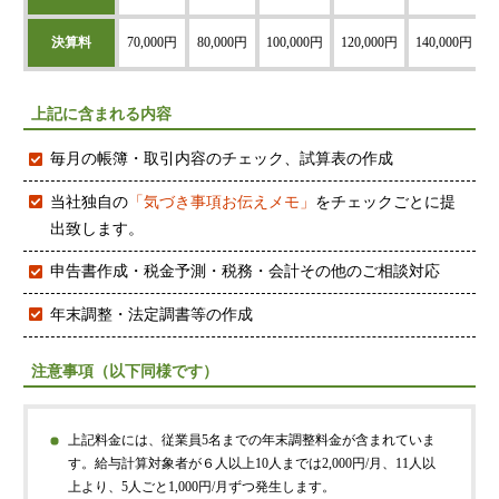
神戸オフィス
決算料
70,000円
80,000円
100,000円
120,000円
140,000円
大阪オフィス
事務所概要
上記に含まれる内容
アクセスマップ
毎月の帳簿・取引内容のチェック、試算表の作成
代表プロフィール
当社独自の
「気づき事項お伝えメモ」
をチェックごとに提
スタッフプロフィール
出致します。
採用情報
申告書作成・税金予測・税務・会計その他のご相談対応
年末調整・法定調書等の作成
税金の豆知識
注意事項（以下同様です）
所得税
法人税
上記料金には、従業員5名までの年末調整料金が含まれていま
消費税
す。給与計算対象者が６人以上10人までは2,000円/月、11人以
上より、5人ごと1,000円/月ずつ発生します。