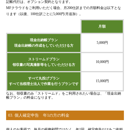
記帳代行は、オプション契約となります。
MFクラウドをご利用いただく場合、月200仕訳までの月額料金は以下とな
ります（以後、100仕訳ごとに5,000円/月追加）。
月額
現金出納帳プラン
5,000円
現金出納帳の作成をしていただける方
ストリームドプラン
10,000円
領収書の写真撮影等をしていただける方
すべて丸投げプラン
15,000円
すべて当税理士法人で作業を行うプランです
なお、領収書のみ「ストリームド」をご利用されたい場合は、「現金出納
帳プラン」の料金になります。
03. 個人確定申告 年1の方の料金
個人のお客様で、毎月の税務顧問ではなく、年1回、確定申告だけをご依頼