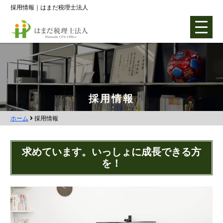
採用情報｜はまだ税理士法人
ホーム
採用情報
ホーム
採用情報
各種支援業務
会社設立支援
求めています。いっしょに成長できる方
を！
会社設立0円プラン
株式会社設立
合同会社設立
社団法人設立