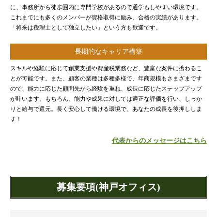
源泉所得税
に、事務所から徒歩圏内に専門学校があるので通学もしやすい環境です。
これまでにも多くのメンバーが資格取得に励み、合格の実績があります。
その他
「将来は税理士として独立したい」という方も歓迎です。
長期的なキャリア構築
スキルや経験に応じて創業支援や資産税業務など、豊富な案件に携わるこ
とが可能です。また、顧客の業種は多種多様で、年商規模もさまざまです
ので、能力に応じた顧問先から経験を重ね、成長に応じたステップアップ
が叶います。もちろん、能力や成果に対しては適正な評価を行い、しっか
りと給与で還元。長く安心して働ける環境で、あなたの成長を後押ししま
す！
代表からのメッセージはこちら
募集要項(神戸オフィス)