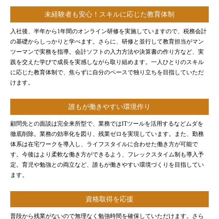
代表挨拶
未経験者も安心！スキルに応じた教育体制
神戸オフィス
入社後、半年から1年間のオンライン研修を実施していますので、税務会計
大阪オフィス
の基礎からしっかりと学べます。さらに、研修と並行して教育担当がマン
事務所概要
ツーマンで実務を指導。会計ソフトの入力方法や決算書の作り方など、実
践を交えた学びで成長を実感しながら取り組めます。一人ひとりのスキル
アクセスマップ
に応じた教育体制で、焦らずに自分のペースで独り立ちを目指していただ
代表プロフィール
けます。
スタッフプロフィール
誰もが働きやすい環境作り
採用情報
顧問先との面談は完全来所型で、業務ではITツールを活用するなどムダを
徹底削除。業務の効率化を図り、残業ゼロを実現しています。また、勤務
体系は在宅ワークを導入し、ライフスタイルに合わせた働き方が可能で
税金の豆知識
す。今後はより柔軟な働き方ができるよう、フレックスタイム制も導入予
定。育児や勉強との両立など、誰もが働きやすい環境づくりを目指してい
所得税
ます。
法人税
資格取得を応援
消費税
普段から残業がないので無理なく勉強時間を確保していただけます。さら