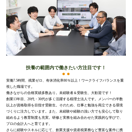
財団法人設立
NPO法人設立
当事務所に依頼するメリット
経営革新計画取得支援
経営革新計画の内容
計画を立てることで見えてくるもの
承認のメリット
扶養の範囲内で働きたい方注目です！
承認要件
留意事項
実働7.5時間、残業ゼロ、有休消化率80％以上！ワークライフバランスを重
視した職場です。
当税理士法人のサービス
働きながらの合格実績多数あり。未経験者＆受験生、大歓迎です！
資金調達支援
創業13年目、20代・30代が多く活躍する税理士法人です。メンバーの半数
融資による資金調達について
以上が資格取得を目指す受験生。そのため、仕事と勉強を両立できる環境
づくりに注力しています。また、未経験や経験の浅い方でも安心して取り
金融機関の融資のポイント
組めるよう教育制度も充実。研修と実務を組み合わせた実践的な学びで、
プロの会計人へと育てます。
融資を受けやすくする経営
さらに経験やスキルに応じて、創業支援や資産税業務など豊富な案件に携