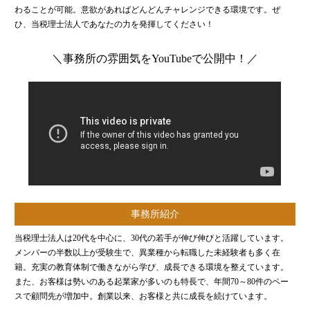
金融機関から調達するメリットとデメリット
わることが可能。意欲があればどんどんチャレンジできる環境です。ぜ
ひ、当税理士法人であなたの力を発揮してください！
VCによる資金調達
＼事務所の雰囲気をYouTubeで公開中！／
料金案内
通常料金
創業3年目までの特別料金
他の税理士事務所からの切り替えの場合
ベンチャー企業応援パック
記帳代行/その他
事務所紹介
個人事業主のお客様
当税理士法人は20代を中心に、30代の若手が伸び伸びと活躍しています。
メンバーの半数以上が受験生で、異業種から転職した未経験者も多く在
籍。充実の教育体制で働きながら学び、成長できる環境を整えています。
事務所案内
また、お客様は勢いのある起業家が多いのも特長で、年間70～80件のペー
スで顧問先が増加中。創業以来、お客様と共に成長を続けています。