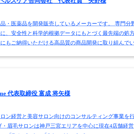
ヘルスケア合同会社 代表社員 矢野様
品・医薬品を開発販売しているメーカーです。 専門分
もに、安全性と科学的根拠データにもとづく最先端の処
方にもご納得いただける高品質の商品開発に取り組んで
 me 代表取締役 富成 将矢様
サロン経営と美容サロン向けのコンサルティング事業を
げ・眉毛サロンは神戸三宮エリアを中心に現在4店舗経