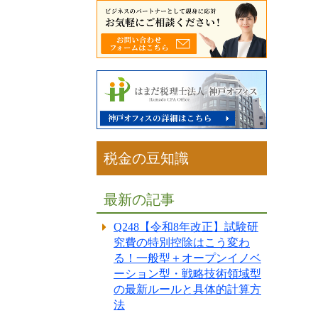
税金の豆知識
最新の記事
Q248【令和8年改正】試験研
究費の特別控除はこう変わ
る！一般型＋オープンイノベ
ーション型・戦略技術領域型
の最新ルールと具体的計算方
法