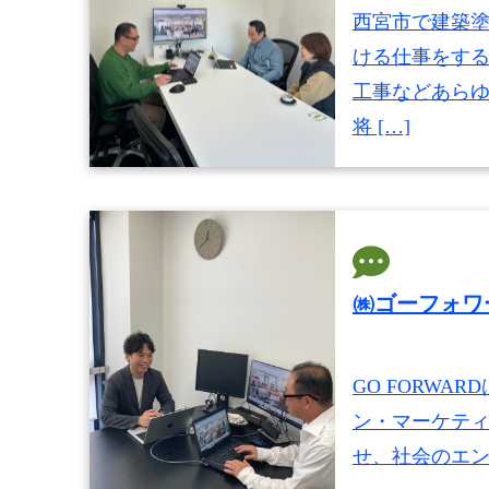
西宮市で建築塗
ける仕事をする
工事などあら
将 […]
㈱ゴーフォワ
GO FORWA
ン・マーケテ
せ、社会のエン