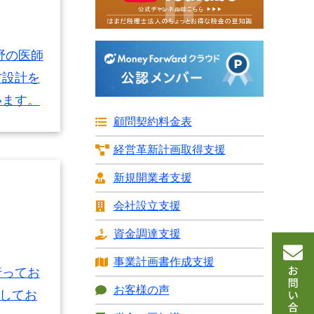
野の医師
方設計を
います。
顧問契約料金表
経営革新計画
取得支援
新規開業者支援
会社設立支援
資金調達支援
事業計画書
作成支援
行ってお
お客様の声
営してお