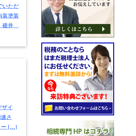
でいただ
内装塗装
ム 碓井
デザイ
加速さ
 […]