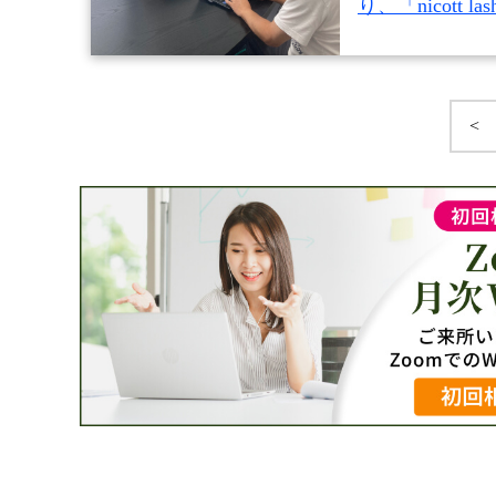
り、「nicott las
<