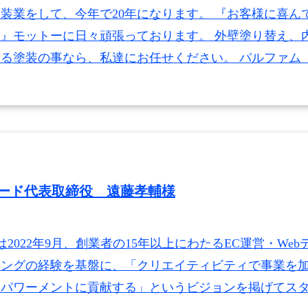
装業をして、今年で20年になります。 『お客様に喜ん
』モットーに日々頑張っております。 外壁塗り替え、
ゆる塗装の事なら、私達にお任せください。 パルファ
ード代表取締役 遠藤孝輔様
RDは2022年9月、創業者の15年以上にわたるEC運営・Web
ィングの経験を基盤に、「クリエイティビティで事業を
パワーメントに貢献する」というビジョンを掲げてスター