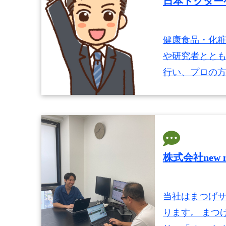
日本ドクター
健康食品・化粧
や研究者とと
行い、プロの
株式会社new
当社はまつげ
ります。 まつ