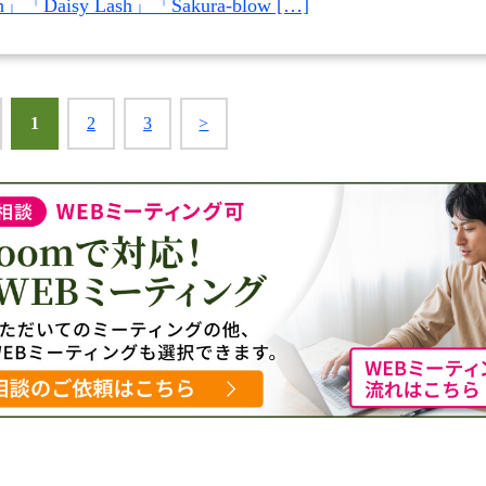
h」「Daisy Lash」「Sakura-blow […]
1
2
3
>