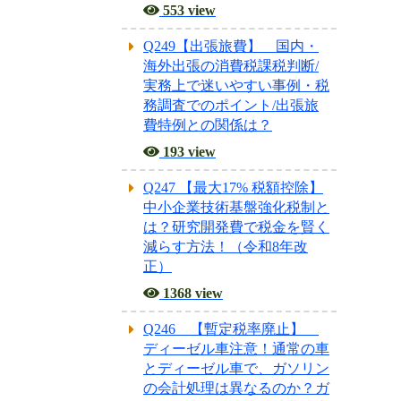
553 view
Q249【出張旅費】 国内・
海外出張の消費税課税判断/
実務上で迷いやすい事例・税
務調査でのポイント/出張旅
費特例との関係は？
193 view
Q247 【最大17% 税額控除】
中小企業技術基盤強化税制と
は？研究開発費で税金を賢く
減らす方法！（令和8年改
正）
1368 view
Q246 【暫定税率廃止】
ディーゼル車注意！通常の車
とディーゼル車で、ガソリン
の会計処理は異なるのか？ガ