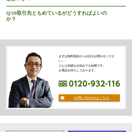
金融機関から調達するメリットとデメリット
Q/10
取引先ともめているがどうすればよいの
VCによる資金調達
か？
料金案内
通常料金
まずは無料面談からお話をお聞かせくださ
創業3年目までの特別料金
い。
どんな些細なお悩みでも結構です。
他の税理士事務所からの切り替えの場合
お電話お待ちしております。
ベンチャー企業応援パック
記帳代行/その他
お問い合わせはこちら
個人事業主のお客様
事務所案内