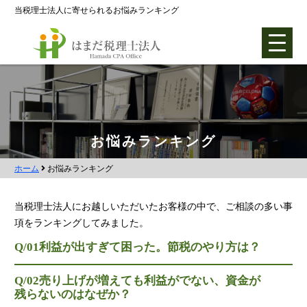
当税理士法人に寄せられるお悩みランキング
ホーム
お悩みランキング
ホーム
お悩みランキング
各種支援業務
会社設立支援
当税理士法人にお越しいただいたお客様の中で、ご相談の多い事
項をランキングしてみました。
会社設立0円プラン
Q/01
利益が出すぎて困った。節税のやり方は？
株式会社設立
合同会社設立
Q/02
売り上げが増えても利益がでない、資金が
残らないのはなぜか？
社団法人設立