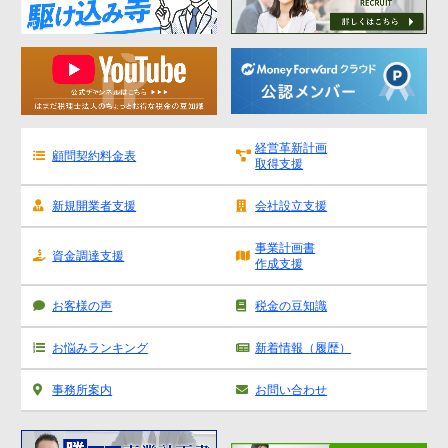
源泉所得税
その他
経営革新計画
顧問契約料金表
取得支援
新規開業者支援
会社設立支援
事業計画書
資金調達支援
作成支援
お客様の声
税金の豆知識
お悩みランキング
新着情報（履歴）
事務所案内
お問い合わせ