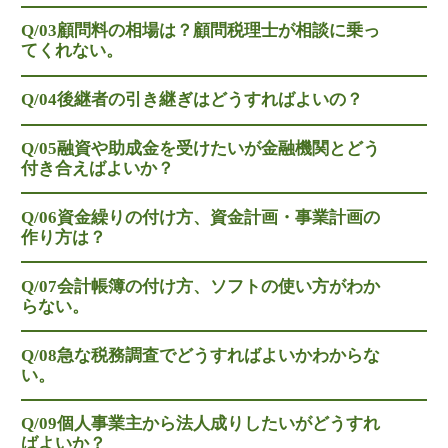
財団法人設立
Q/03
顧問料の相場は？顧問税理士が相談に乗っ
てくれない。
NPO法人設立
当事務所に依頼するメリット
Q/04
後継者の引き継ぎはどうすればよいの？
経営革新計画取得支援
経営革新計画の内容
Q/05
融資や助成金を受けたいが金融機関とどう
付き合えばよいか？
計画を立てることで見えてくるもの
承認のメリット
Q/06
資金繰りの付け方、資金計画・事業計画の
作り方は？
承認要件
留意事項
Q/07
会計帳簿の付け方、ソフトの使い方がわか
らない。
当税理士法人のサービス
資金調達支援
Q/08
急な税務調査でどうすればよいかわからな
融資による資金調達について
い。
金融機関の融資のポイント
Q/09
個人事業主から法人成りしたいがどうすれ
融資を受けやすくする経営
ばよいか？