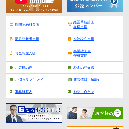
経営革新計画
顧問契約料金表
取得支援
新規開業者支援
会社設立支援
事業計画書
資金調達支援
作成支援
お客様の声
税金の豆知識
お悩みランキング
新着情報（履歴）
事務所案内
お問い合わせ