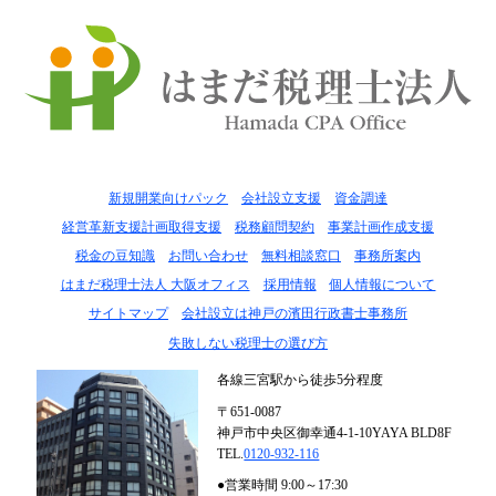
新規開業向けパック
会社設立支援
資金調達
経営革新支援計画取得支援
税務顧問契約
事業計画作成支援
税金の豆知識
お問い合わせ
無料相談窓口
事務所案内
はまだ税理士法人 大阪オフィス
採用情報
個人情報について
サイトマップ
会社設立は神戸の濱田行政書士事務所
失敗しない税理士の選び方
各線三宮駅から徒歩5分程度
〒651-0087
神戸市中央区御幸通4-1-10
YAYA BLD8F
TEL.
0120-932-116
●営業時間 9:00～17:30