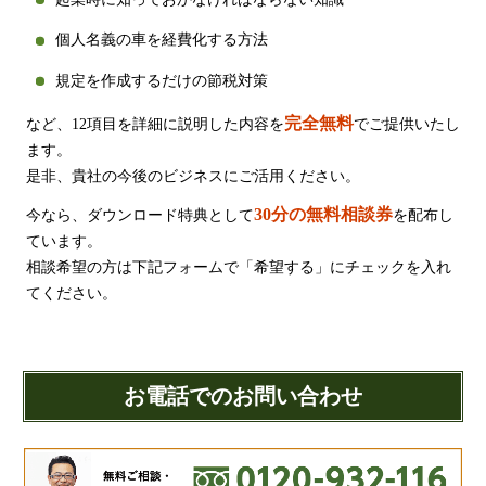
金融機関から調達するメリットとデメリット
個人名義の車を経費化する方法
VCによる資金調達
規定を作成するだけの節税対策
料金案内
完全無料
など、12項目を詳細に説明した内容を
でご提供いたし
ます。
是非、貴社の今後のビジネスにご活用ください。
通常料金
30分の無料相談券
今なら、ダウンロード特典として
を配布し
創業3年目までの特別料金
ています。
他の税理士事務所からの切り替えの場合
相談希望の方は下記フォームで「希望する」にチェックを入れ
てください。
ベンチャー企業応援パック
記帳代行/その他
個人事業主のお客様
お電話でのお問い合わせ
事務所案内