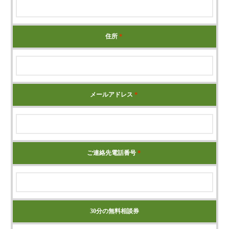
源泉所得税
その他
住所
＊
メールアドレス
＊
ご連絡先電話番号
＊
30分の無料相談券