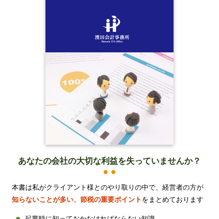
財団法人設立
NPO法人設立
当事務所に依頼するメリット
経営革新計画取得支援
経営革新計画の内容
計画を立てることで見えてくるもの
承認のメリット
承認要件
留意事項
当税理士法人のサービス
あなたの会社の大切な
利益を失っていませんか？
資金調達支援
融資による資金調達について
本書は私がクライアント様とのやり取りの中で、経営者の方が
金融機関の融資のポイント
知らないことが多い、節税の重要ポイント
をまとめております
融資を受けやすくする経営
起業時に知っておかなければならない知識