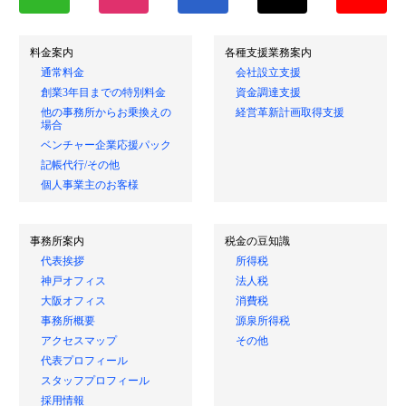
料金案内
各種支援業務案内
通常料金
会社設立支援
創業3年目までの特別料金
資金調達支援
他の事務所からお乗換えの
経営革新計画取得支援
場合
ベンチャー企業応援パック
記帳代行/その他
個人事業主のお客様
事務所案内
税金の豆知識
代表挨拶
所得税
神戸オフィス
法人税
大阪オフィス
消費税
事務所概要
源泉所得税
アクセスマップ
その他
代表プロフィール
スタッフプロフィール
採用情報