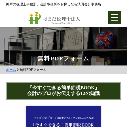
神戸の税理士事務所、会計事務所をお探しなら濱田会計事務所
ホーム
無料PDFフォーム
ホーム
無料PDFフォーム
各種支援業務
会社設立支援
『今すぐできる簡単節税BOOK』
会計のプロがお伝えする12の知識
会社設立0円プラン
株式会社設立
合同会社設立
社団法人設立