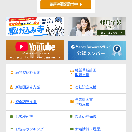
経営革新計画
顧問契約料金表
取得支援
新規開業者支援
会社設立支援
事業計画書
資金調達支援
作成支援
お客様の声
税金の豆知識
お悩みランキング
新着情報（履歴）