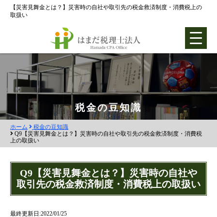
【災害見舞金とは？】災害時の自社や取引先の税金救済制度・消費税上の
取扱い
ホーム
税金の豆知識
ホーム
税金の豆知識
各種支援業務
Q9【災害見舞金とは？】災害時の自社や取引先の税金救済制度・消費税
上の取扱い
会社設立支援
会社設立0円プラン
Q9【災害見舞金とは？】災害時の自社や
取引先の税金救済制度・消費税上の取扱い
株式会社設立
合同会社設立
最終更新日:2022/01/25