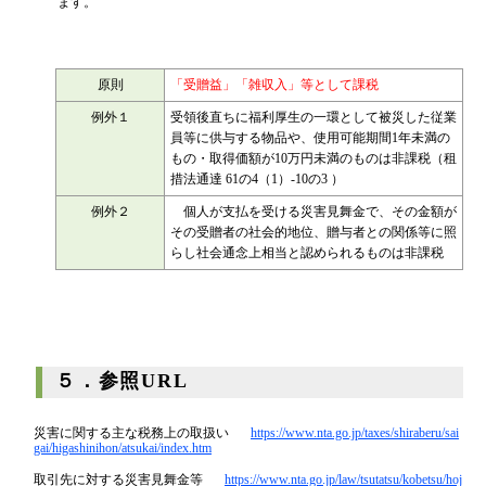
ます。
原則
「受贈益」「雑収入」等として課税
例外１
受領後直ちに福利厚生の一環として被災した従業
員等に供与する物品や、使用可能期間1年未満の
もの・取得価額が10万円未満のものは非課税（租
措法通達 61の4（1）-10の3 ）
例外２
個人が支払を受ける災害見舞金で、その金額が
その受贈者の社会的地位、贈与者との関係等に照
らし社会通念上相当と認められるものは非課税
５．参照URL
災害に関する主な税務上の取扱い
https://www.nta.go.jp/taxes/shiraberu/sai
gai/higashinihon/atsukai/index.htm
取引先に対する災害見舞金等
https://www.nta.go.jp/law/tsutatsu/kobetsu/hoj