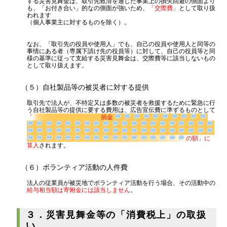
する災害見舞金は、取引先救済を通じた事業上の損失回避の側面より
も、「お付き合い」的なの側面が強いため、
「交際費」
として取り扱
われます
（個人事業主に対するものを除く）。
なお、「取引先の役員や使用人」でも、自己の役員や使用人と同等の
事情にある者（専属下請け先の役員等）に対して、自己の役員等と同
様の基準に従って支給する災害見舞金は、交際費等に該当しないもの
として取り扱えます。
（５）自社製品等の被災者に対する提供
取引先で法人が、不特定又は多数の被災者を救援するために緊急に行
う自社製品等の提供に要する費用は、広告宣伝費に準ずるものとして
「
損金
の額」
に算入
されます。
（６）ボランティア活動の人件費
法人の従業員が被災地でボランティア活動を行う場合、その活動中の
給与相当額は寄附金には該当しません
。
３．災害見舞金等の「消費税上」の取扱
い