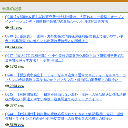
最新の記事
Q248【令和8年改正】試験研究費の特別控除はこう変わる！一般型＋オープン
イノベーション型・戦略技術領域型の最新ルールと具体的計算方法
411 view
Q249【出張旅費】 国内・海外出張の消費税課税判断/実務上で迷いやすい事
例・税務調査でのポイント/出張旅費特例との関係は？
144 view
Q247 【最大17% 税額控除】中小企業技術基盤強化税制とは？研究開発費で税
金を賢く減らす方法！（令和8年改正）
1272 view
Q246 【暫定税率廃止】 ディーゼル車注意！通常の車とディーゼル車で、ガ
ソリンの会計処理は異なるのか？ガソリン税・軽油税の消費税上の取扱い
2394 view
Q245 【三国間貿易】 日本を経由しない海外⇒海外への物品輸送に係る消費
税の取扱い/間違えやすい事例・税務調査でのチェックポイント
3777 view
Q244 【仕訳例付】特許権の税務処理をわかりやすく解説/取得・売却・減価
償却・ライセンス料の会計処理/従業員への報奨金等の税務上の取扱い
5129 view