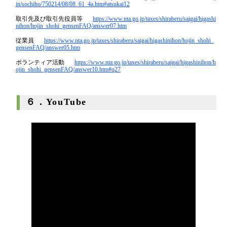
in/sochiho/750214/08/08_61_4a.htm#atsukai12
取引先及び取引先役員等
https://www.nta.go.jp/taxes/shiraberu/saigai/higashi
nihon/hojin_shohi_gensenFAQ/answer07.htm
従業員
https://www.nta.go.jp/taxes/shiraberu/saigai/higashinihon/hojin_shohi_
gensenFAQ/answer05.htm
ボランティア活動
https://www.nta.go.jp/taxes/shiraberu/saigai/higashinihon/h
ojin_shohi_gensenFAQ/answer10.htm#q27
６．YouTube