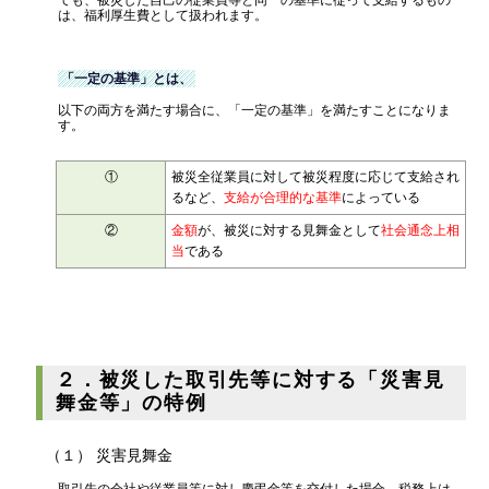
は、福利厚生費として扱われます。
「一定の基準」とは、
以下の両方を満たす場合に、「一定の基準」を満たすことになりま
す。
①
被災全従業員に対して被災程度に応じて支給され
るなど、
支給が合理的な基準
によっている
②
金額
が、被災に対する見舞金として
社会通念上相
当
である
２．被災した取引先等に対する「災害見
舞金等」の特例
（１） 災害見舞金
取引先の会社や従業員等に対し慶弔金等を交付した場合、税務上は、