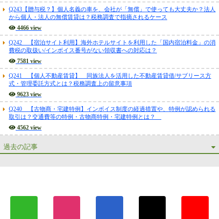
Q243【贈与税？】個人名義の車を、会社が「無償」で使っても大丈夫か？法人
から個人・法人の無償賃貸は？税務調査で指摘されるケース
4466 view
Q242 【宿泊サイト利用】海外ホテルサイトを利用した「国内宿泊料金」の消
費税の取扱い/インボイス番号がない領収書への対応は？
7581 view
Q241 【個人不動産賃貸】 同族法人を活用した不動産賃貸借/サブリース方
式・管理委託方式とは？税務調査上の留意事項
9623 view
Q240 【古物商・宅建特例】インボイス制度の経過措置や、特例が認められる
取引は？交通費等の特例・古物商特例・宅建特例とは？
4562 view
過去の記事