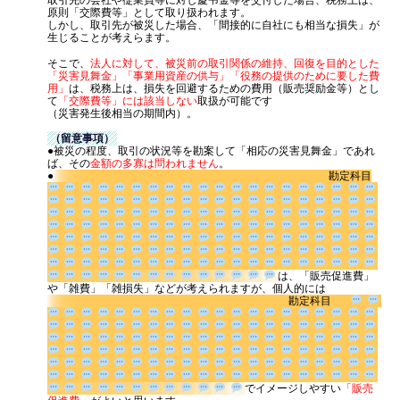
原則「交際費等」として取り扱われます。
しかし、取引先が被災した場合、「間接的に自社にも相当な損失」が
生じることが考えらます。
そこで、
法人に対して、被災前の取引関係の維持、回復を目的とした
「災害見舞金」「事業用資産の供与」「役務の提供のために要した費
用」
は、税務上は、損失を回避するための費用（販売奨励金等）とし
て
「交際費等」には該当しない
取扱が可能です
（災害発生後相当の期間内）。
（留意事項）
●被災の程度、取引の状況等を勘案して「相応の災害見舞金」であれ
ば、その
金額の多寡は問われません
。
●
勘定科目
は、「販
売促進費」や「雑費」「雑損失」などが考えられますが、個人的には
勘定科目
でイメージし