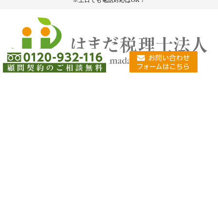
※土日でも電話対応はOK！
新規開業向けパック
会社設立支援
資金調達
経営革新支援計画取得支援
税務顧問契約
事業計画作成支援
税金の豆知識
お問い合わせ
無料相談窓口
事務所案内
はまだ税理士法人 大阪オフィス
採用情報
個人情報について
サイトマップ
会社設立は神戸の濱田行政書士事務所
失敗しない税理士の選び方
Copyright© はまだ税理士法人 All Rights Reserved.