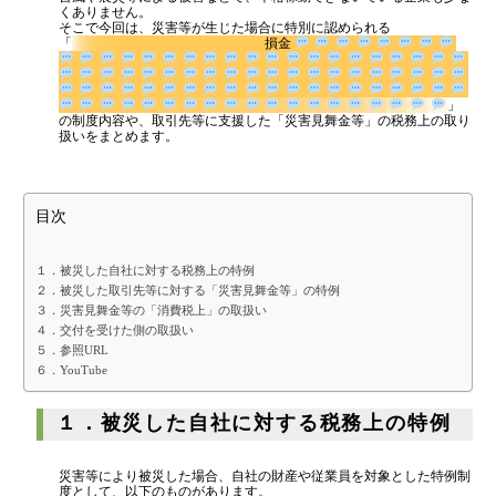
融資を受けやすくする経営
はまだ税理士法人
の代表税理士
くありません。
近畿税理士会 神戸支部：登録番号121899
そこで今回は、災害等が生じた場合に特別に認められる
金融機関から調達するメリットとデメリット
日本公認会計士協会 兵庫会：
登録番号17074
「
損金
兵庫県行政書士会：登録番号19300373
VCによる資金調達
1973年生まれ、大阪府豊中市出身
あずさ監査法人出身
クレアビズコンサルティング株式会社
」の制度内容や、取引先等に支援した「災害見舞金等」の税務上
：代表取締役
の取り扱いをまとめます。
YouTubeチャンネル：
はまだ税理士法
料金案内
人のちょっとお得な税金の豆知識
相続専門サイト：
御影みらい相続センター
通常料金
目次
創業3年目までの特別料金
１．被災した自社に対する税務上の特例
他の税理士事務所からの切り替えの場合
２．被災した取引先等に対する「災害見舞金等」の特例
３．災害見舞金等の「消費税上」の取扱い
ベンチャー企業応援パック
４．交付を受けた側の取扱い
５．参照URL
記帳代行/その他
６．YouTube
個人事業主のお客様
１．被災した自社に対する税務上の特例
事務所案内
災害等により被災した場合、自社の財産や従業員を対象とした特例制
度として、以下のものがあります。