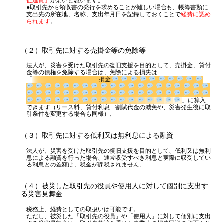
やすい
「販売促進費」
がよいと思います。
●取引先から領収書の発行を求めることが難しい場合も、帳簿書類に
支出先の所在地、名称、支出年月日を記録しておくことで
経費に認め
られます
。
（２）取引先に対する売掛金等の免除等
法人が、災害を受けた取引先の復旧支援を目的として、売掛金、貸付
金等の債権を免除する場合は、免除による損失は
「
損金
」
に算入できます（リース料、貸付利息、割賦代金の減免や、災害発生
後に取引条件を変更する場合も同様）。
（３）取引先に対する低利又は無利息による融資
法人が、災害を受けた取引先の復旧支援を目的として、低利又は無利
息による融資を行った場合、通常収受すべき利息と実際に収受してい
る利息との差額は、税金が課税されません。
（４）被災した取引先の役員や使用人に対して個別に支出す
る災害見舞金
税務上、経費としての取扱いは可能です。
ただし、被災した「取引先の役員」や「使用人」に対して個別に支出