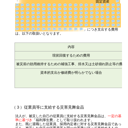
消費税
「
固定資産
源泉所得税
その他
」につき支出
する費用は、以下の取扱いとなります。
内容
現状回復するための費用
被災前の効用維持するための補強工事、排水又は土砂崩れ防止等の費用
資本的支出か修繕費か明らかでない場合
（３）従業員等に支給する災害見舞金品
法人が、被災した自己の従業員に支給する災害見舞金品は、
一定の基
準に基づき
「福利厚生費」として取り扱われます。
また、既に退職した従業員、採用内定者に対する災害見舞金品であっ
ても、被災した自己の従業員等と同一の基準に従って支給するもの