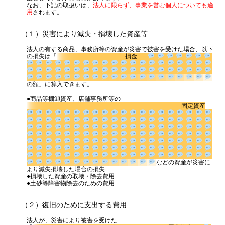
なお、下記の取扱いは、
法人に限らず、事業を営む個人についても適
用
されます。
代表挨拶
神戸オフィス
（１）災害により滅失・損壊した資産等
大阪オフィス
法人の有する商品、事務所等の資産が災害で被害を受けた場合、以下
の損失は「
損金
事務所概要
アクセスマップ
の額」に算入できます。
代表プロフィール
●商品等棚卸資産、店舗事務所等の
固定資産
スタッフプロフィール
採用情報
税金の豆知識
などの資
産が災害により滅失損壊した場合の損失
●損壊した資産の取壊・除去費用
●土砂等障害物除去のための費用
所得税
（２）復旧のために支出する費用
法人税
法人が、災害により被害を受けた