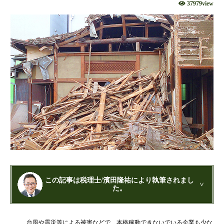
社団法人設立
37979view
財団法人設立
NPO法人設立
当事務所に依頼するメリット
経営革新計画取得支援
経営革新計画の内容
計画を立てることで見えてくるもの
承認のメリット
承認要件
留意事項
当税理士法人のサービス
資金調達支援
この記事は税理士/濱田隆祐により執筆されまし
た。
融資による資金調達について
金融機関の融資のポイント
公認会計士・税理士：濱田隆祐(はまだりゅうすけ)
台風や震災等による被害などで、本格稼動できないでいる企業も少な