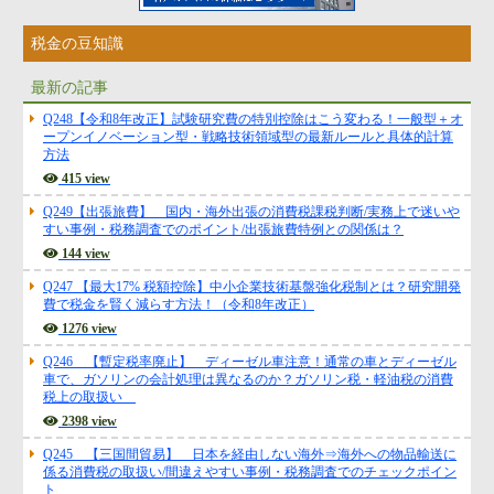
税金の豆知識
最新の記事
Q248【令和8年改正】試験研究費の特別控除はこう変わる！一般型＋オ
ープンイノベーション型・戦略技術領域型の最新ルールと具体的計算
方法
415 view
Q249【出張旅費】 国内・海外出張の消費税課税判断/実務上で迷いや
すい事例・税務調査でのポイント/出張旅費特例との関係は？
144 view
Q247 【最大17% 税額控除】中小企業技術基盤強化税制とは？研究開発
費で税金を賢く減らす方法！（令和8年改正）
1276 view
Q246 【暫定税率廃止】 ディーゼル車注意！通常の車とディーゼル
車で、ガソリンの会計処理は異なるのか？ガソリン税・軽油税の消費
税上の取扱い
2398 view
Q245 【三国間貿易】 日本を経由しない海外⇒海外への物品輸送に
係る消費税の取扱い/間違えやすい事例・税務調査でのチェックポイン