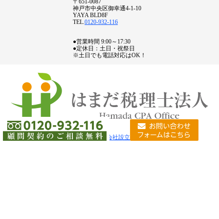
〒651-0087
神戸市中央区御幸通4-1-10
YAYA BLD8F
TEL.
0120-932-116
●営業時間 9:00～17:30
●定休日：土日・祝祭日
※土日でも電話対応はOK！
新規開業向けパック
会社設立支援
資金調達
経営革新支援計画取得支援
税務顧問契約
事業計画作成支援
税金の豆知識
お問い合わせ
無料相談窓口
事務所案内
はまだ税理士法人 大阪オフィス
採用情報
個人情報について
サイトマップ
会社設立は神戸の濱田行政書士事務所
失敗しない税理士の選び方