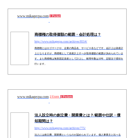
www.mikagecpa.com
1 Pocket
商標権の取得価額の範囲・会計処理は？
http://www.mikagecpa.com/archives/8554/
商標権とはロゴマークや、企業の商品名、サービス名などです。会計上は資産計
上となりますが、商標権として資産計上すべき取得価額の範囲が決められていま
す。また商標権は無形固定資産として計上し、耐用年数は10年、定額法で償却を
行います。
www.mikagecpa.com
2 Users
4 Pockets
法人設立時の創立費・開業費とは？/範囲や仕訳・償
却期間は？
http://www.mikagecpa.com/archives/775/