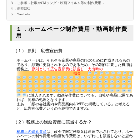
３．ご参考～社歌やCMソング・映画フイルム等の制作費用～
代表挨拶
４．参照URL
５．YouTube
神戸オフィス
１．ホームページ制作費用・動画制作費
大阪オフィス
用
事務所概要
アクセスマップ
（１） 原則 広告宣伝費
代表プロフィール
ホームページは、そもそも企業や商品のPRのために作成されるもの
であり、頻繁に更新されるものであるため、その制作に要した費用は
税務上、
原則として広告宣伝費に該当し、支出時の
スタッフプロフィール
損金
採用情報
に算入されます。動画制作費についても、自社や商品
PR用であれば、同様の処理となります。
税金の豆知識
まあ、「紙の会社案内や商品案内をWEBに掲載している」と考える
と、広告宣伝費というのも納得できますね。
所得税
（２）税務上の繰延資産に該当するか？
法人税
税務上の繰延資産
は、政令で限定列挙又は通達で示されており、ホー
ムページの制作費用や動画制作費用は、いずれにも該当しないと思わ