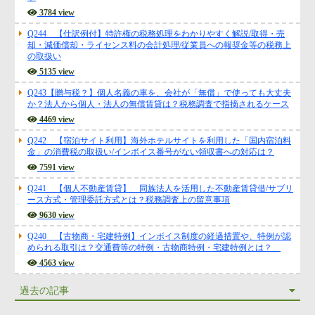
ト
3784 view
Q244 【仕訳例付】特許権の税務処理をわかりやすく解説/取得・売
却・減価償却・ライセンス料の会計処理/従業員への報奨金等の税務上
の取扱い
5135 view
Q243【贈与税？】個人名義の車を、会社が「無償」で使っても大丈夫
か？法人から個人・法人の無償賃貸は？税務調査で指摘されるケース
4469 view
Q242 【宿泊サイト利用】海外ホテルサイトを利用した「国内宿泊料
金」の消費税の取扱い/インボイス番号がない領収書への対応は？
7591 view
Q241 【個人不動産賃貸】 同族法人を活用した不動産賃貸借/サブリ
ース方式・管理委託方式とは？税務調査上の留意事項
9630 view
Q240 【古物商・宅建特例】インボイス制度の経過措置や、特例が認
められる取引は？交通費等の特例・古物商特例・宅建特例とは？
4563 view
過去の記事