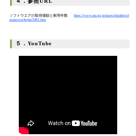
４．参照URL
ソフトウエアの取得価額と耐用年数
https://www.nta.go.jp/taxes/shiraberu/t
axanswer/hojin/5461.htm
５．YouTube