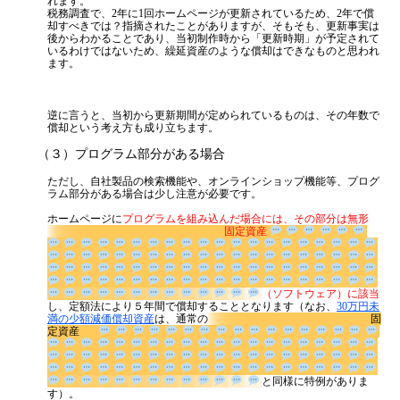
消費税
れます。
税務調査で、2年に1回ホームページが更新されているため、2年で償
却すべきでは？指摘されたことがありますが、そもそも、更新事実は
源泉所得税
後からわかることであり、当初制作時から「更新時期」が予定されて
いるわけではないため、繰延資産のような償却はできなものと思われ
その他
ます。
逆に言うと、当初から更新期間が定められているものは、その年数で
償却という考え方も成り立ちます。
（３）プログラム部分がある場合
ただし、自社製品の検索機能や、オンラインショップ機能等、プログ
ラム部分がある場合は少し注意が必要です。
ホームページに
プログラムを組み込んだ場合には、その部分は無形
固定資産
（ソフトウェア）
に該当
し、定額法により５年間で償却することとなります（なお、
30
万円未満の少額減価償却資産
は、通常の
固定資産
と同様に特例があります）。