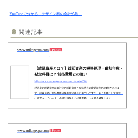
YouTubeで分かる「デザイン料の会計処理」
関連記事
www.mikagecpa.com
5 Pockets
【繰延資産とは？】繰延資産の税務処理・償却年数・
勘定科目は？/前払費用との違い
http://www.mikagecpa.com/archives/4392/
税法上の繰延資産は会計上の繰延資産と税法特有の繰延資産の2種類がありま
す。繰延資産は前払費用や無形固定資産と似ていますが、全く別物として税法上
は規定されています。今回は税法上の繰延資産につき完全解説します。
www.mikagecpa.com
1 Pocket