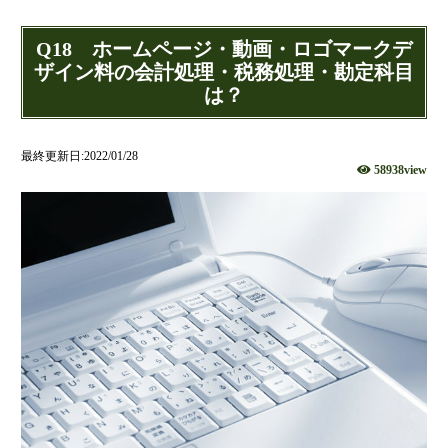
社団法人設立
財団法人設立
Q18 ホームページ・動画・ロゴマークデ
NPO法人設立
ザイン料の会計処理・税務処理・勘定科目
は？
当事務所に依頼するメリット
経営革新計画取得支援
最終更新日:2022/01/28
経営革新計画の内容
58938view
計画を立てることで見えてくるもの
承認のメリット
承認要件
留意事項
当税理士法人のサービス
資金調達支援
融資による資金調達について
金融機関の融資のポイント