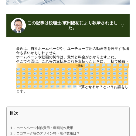
融資を受けやすくする経営
金融機関から調達するメリットとデメリット
VCによる資金調達
この記事は税理士/濱田隆祐により執筆されまし
た。
料金案内
公認会計士・税理士：濱田隆祐(はまだりゅうすけ)
最近は、自社ホームページや、ユーチューブ用の動画等を外注する場
はまだ税理士法人
の代表税理士
合も多いかもしれません。
近畿税理士会 神戸支部：登録番号121899
通常料金
ホームページや動画の制作は、意外と料金がかかりますよね。
日本公認会計士協会 兵庫会：
登録番号17074
そこで今回は、これらの支払をこれを支払ったときに、一括で経費・
損金
兵庫県行政書士会：登録番号19300373
創業3年目までの特別料金
1973年生まれ、大阪府豊中市出身
他の税理士事務所からの切り替えの場合
あずさ監査法人出身
クレアビズコンサルティング株式会社
：代表取締役
ベンチャー企業応援パック
で落とせるか？とい
YouTubeチャンネル：
はまだ税理士法
うお話をします。
人のちょっとお得な税金の豆知識
記帳代行/その他
相続専門サイト：
御影みらい相続センター
個人事業主のお客様
目次
事務所案内
１．ホームページ制作費用・動画制作費用
２．ロゴマーク等のデザイン料・制作費用は？