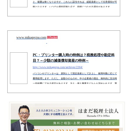
法人には創立費、開業費というものが認められています。個人事業主と比べる
と、範囲は狭くなりますが、これらに該当すれば、繰延資産として任意償却が可
能となります。いつでも償却可能な点で、節税につながる場合があります。
www.mikagecpa.com
1 Pocket
PC・プリンター購入時の特例は？税務処理や勘定科
目？～少額の減価償却資産の特例～
http://www.mikagecpa.com/archives/2264/
パソコンやプリンターは、原則として固定資産として計上し、耐用年数に応じて
費用処理します。ただし、金額小のものや、中小企業者の場合、例外的に支出時
一括経費にできる規定があります。法人・個人事業主どちらも認められます。寛
容科目は、他の科目と区別して「備品費」等で計上します。