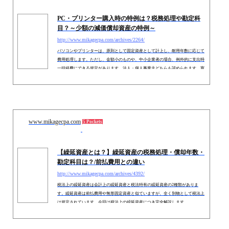
PC・プリンター購入時の特例は？税務処理や勘定科
目？～少額の減価償却資産の特例～
http://www.mikagecpa.com/archives/2264/
パソコンやプリンターは、原則として固定資産として計上し、耐用年数に応じて
費用処理します。ただし、金額小のものや、中小企業者の場合、例外的に支出時
一括経費にできる規定があります。法人・個人事業主どちらも認められます。寛
容科目は、他の科目と区別して「備品費」等で計上します。
www.mikagecpa.com
5 Pockets
【繰延資産とは？】繰延資産の税務処理・償却年数・
勘定科目は？/前払費用との違い
http://www.mikagecpa.com/archives/4392/
税法上の繰延資産は会計上の繰延資産と税法特有の繰延資産の2種類がありま
す。繰延資産は前払費用や無形固定資産と似ていますが、全く別物として税法上
は規定されています。今回は税法上の繰延資産につき完全解説します。