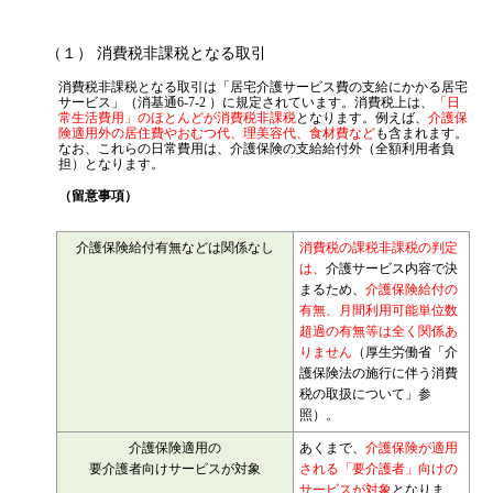
（１） 消費税非課税となる取引
消費税非課税となる取引は「居宅介護サービス費の支給にかかる居宅
サービス」（消基通6-7-2 ）に規定されています。消費税上は、
「日
常生活費用」のほとんどが消費税非課税
となります。例えば、
介護保
険適用外の居住費やおむつ代、理美容代、食材費など
も含まれます。
なお、これらの日常費用は、介護保険の支給給付外（全額利用者負
担）となります。
（留意事項）
介護保険給付有無などは関係なし
消費税の課税非課税の判定
は、
介護サービス内容で決
まるため、
介護保険給付の
有無、月間利用可能単位数
超過の有無等は全く関係あ
りません
（厚生労働省「介
護保険法の施行に伴う消費
税の取扱について」参
照）。
介護保険適用の
あくまで、
介護保険が適用
要介護者向けサービスが対象
される「要介護者」向けの
サービスが対象
となりま