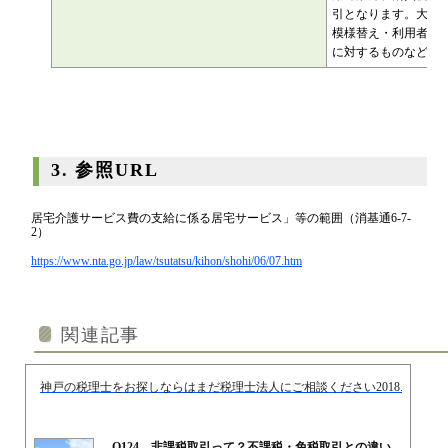
引となります。大掃
模様替え・利用者の
に対するものなど
3. 参照URL
居宅介護サービス費の支給に係る居宅サービス」等の範囲（消基通6-7-
2）
https://www.nta.go.jp/law/tsutatsu/kihon/shohi/06/07.htm
関連記事
神戸の税理士をお探しならはまだ税理士法人にご相談ください
2018.07.20
Q124 非課税取引って？不課税・免税取引との違い