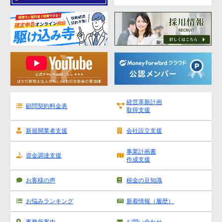
経営革新計画
顧問契約料金表
取得支援
新規開業者支援
会社設立支援
事業計画書
資金調達支援
作成支援
お客様の声
税金の豆知識
お悩みランキング
新着情報（履歴）
事務所案内
お問い合わせ