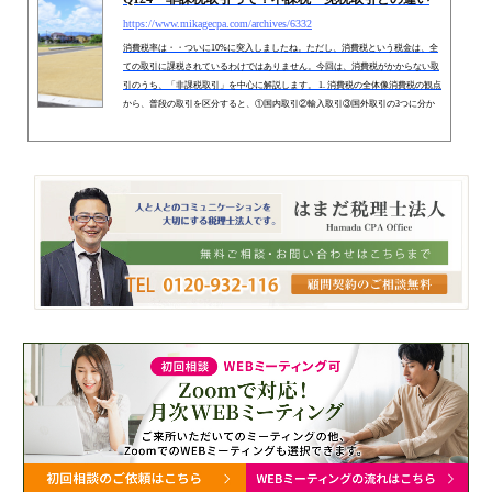
https://www.mikagecpa.com/archives/6332
消費税率は・・ついに10%に突入しましたね。ただし、消費税という税金は、全
ての取引に課税されているわけではありません。今回は、消費税がかからない取
引のうち、「非課税取引」を中心に解説します。 1. 消費税の全体像消費税の観点
から、普段の取引を区分すると、①国内取引②輸入取引③国外取引の3つに分か
れます（輸出取引は、①国内取引に含まれます）上記３区分ごとの「消費税の取
扱い」をまとめると、以下の通りとなります。 区分 内訳１ 内訳２ 消費税の取扱
い 国内取引（輸出取引含む） 資産の譲渡・貸付・...