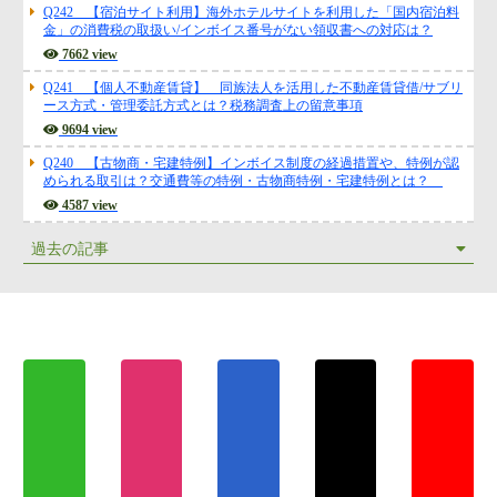
Q242 【宿泊サイト利用】海外ホテルサイトを利用した「国内宿泊料
金」の消費税の取扱い/インボイス番号がない領収書への対応は？
7662 view
Q241 【個人不動産賃貸】 同族法人を活用した不動産賃貸借/サブリ
ース方式・管理委託方式とは？税務調査上の留意事項
9694 view
Q240 【古物商・宅建特例】インボイス制度の経過措置や、特例が認
められる取引は？交通費等の特例・古物商特例・宅建特例とは？
4587 view
過去の記事