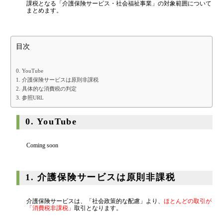
日本公認会計士協会 兵庫会：
登録番号17074
課税となる「介護保険サービス・社会福祉事業」の対象範囲について
金融機関から調達するメリットとデメリット
まとめます。
兵庫県行政書士会：登録番号19300373
1973年生まれ、大阪府豊中市出身
VCによる資金調達
あずさ監査法人出身
クレアビズコンサルティング株式会社
：代表取締役
目次
YouTubeチャンネル：
はまだ税理士法
料金案内
人のちょっとお得な税金の豆知識
相続専門サイト：
御影みらい相続センター
0. YouTube
1. 介護保険サービスは原則非課税
通常料金
2. 具体的な消費税の判定
3. 参照URL
創業3年目までの特別料金
他の税理士事務所からの切り替えの場合
0. YouTube
ベンチャー企業応援パック
Coming soon
記帳代行/その他
個人事業主のお客様
1. 介護保険サービスは原則非課税
事務所案内
介護保険サービスは、「社会政策的な配慮」より、
ほとんどの取引が
「消費税非課税」
取引となります。