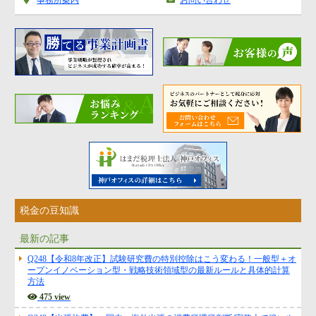
税金の豆知識
最新の記事
Q248【令和8年改正】試験研究費の特別控除はこう変わる！一般型＋オ
ープンイノベーション型・戦略技術領域型の最新ルールと具体的計算
方法
475 view