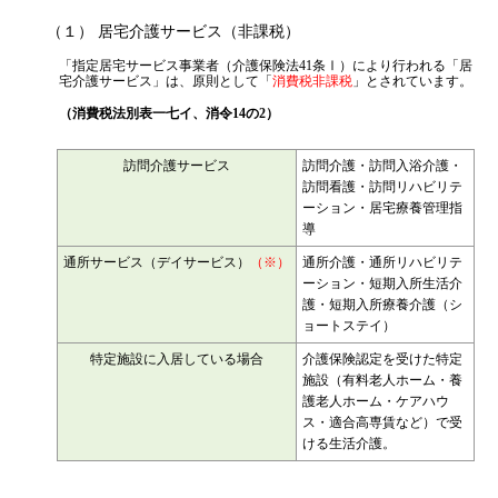
代表挨拶
（１） 居宅介護サービス（非課税）
神戸オフィス
「指定居宅サービス事業者（介護保険法41条Ⅰ）により行われる「居
宅介護サービス」は、原則として「
消費税非課税
」とされています。
大阪オフィス
（消費税法別表一七イ、消令14の2）
事務所概要
アクセスマップ
訪問介護サービス
訪問介護・訪問入浴介護・
訪問看護・訪問リハビリテ
代表プロフィール
ーション・居宅療養管理指
導
スタッフプロフィール
通所サービス（デイサービス）
（※）
通所介護・通所リハビリテ
採用情報
ーション・短期入所生活介
護・短期入所療養介護（シ
ョートステイ）
税金の豆知識
特定施設に入居している場合
介護保険認定を受けた特定
施設（有料老人ホーム・養
護老人ホーム・ケアハウ
所得税
ス・適合高専賃など）で受
法人税
ける生活介護。
消費税