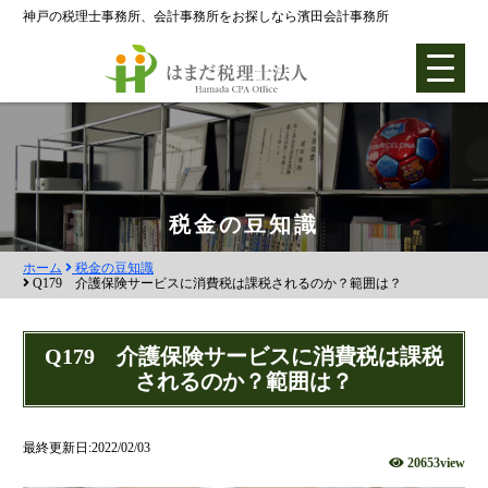
神戸の税理士事務所、会計事務所をお探しなら濱田会計事務所
ホーム
税金の豆知識
ホーム
税金の豆知識
各種支援業務
Q179 介護保険サービスに消費税は課税されるのか？範囲は？
会社設立支援
Q179 介護保険サービスに消費税は課税
会社設立0円プラン
されるのか？範囲は？
株式会社設立
合同会社設立
最終更新日:2022/02/03
20653view
社団法人設立