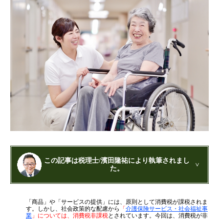
財団法人設立
NPO法人設立
当事務所に依頼するメリット
経営革新計画取得支援
経営革新計画の内容
計画を立てることで見えてくるもの
承認のメリット
承認要件
留意事項
当税理士法人のサービス
この記事は税理士/濱田隆祐により執筆されまし
資金調達支援
た。
融資による資金調達について
公認会計士・税理士：濱田隆祐(はまだりゅうすけ)
金融機関の融資のポイント
「商品」や「サービスの提供」には、原則として消費税が課税されま
はまだ税理士法人
の代表税理士
す。しかし、社会政策的な配慮から
「
介護保険サービス・社会福祉事
融資を受けやすくする経営
近畿税理士会 神戸支部：登録番号121899
業
」については、消費税非課税
とされています。今回は、消費税が非