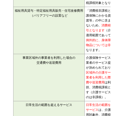
税課税対象となりま
福祉用具貸与・特定福祉用具販売・住宅改修費用
「消費税非課税とな
（バリアフリーの設置など
護保険にかかる資産
渡等」の中に含まれ
ないため、
消費税課
引となります
（介護
適用範囲であっても
例外的に、身体障害
物品については非課
なります。
事業区域外の事業者を利用した場合の
介護保険サービスは
交通費や送迎費用
業者のサービス提供
が決められており、
区域外の介護サービ
業者を利用した際の
費や送迎費用
は利用
担、消費税課税とな
す（介護サービスそ
のは非課税）。
日常生活の範囲を超えるサービス
日常生活の範囲を超
サービス
は、介護保
用対象外、消費税課