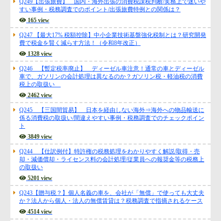
Q249【出張旅費】 国内・海外出張の消費税課税判断/実務上で迷いや
すい事例・税務調査でのポイント/出張旅費特例との関係は？
165 view
Q247 【最大17% 税額控除】中小企業技術基盤強化税制とは？研究開発
費で税金を賢く減らす方法！（令和8年改正）
1328 view
Q246 【暫定税率廃止】 ディーゼル車注意！通常の車とディーゼル
車で、ガソリンの会計処理は異なるのか？ガソリン税・軽油税の消費
税上の取扱い
2462 view
Q245 【三国間貿易】 日本を経由しない海外⇒海外への物品輸送に
係る消費税の取扱い/間違えやすい事例・税務調査でのチェックポイン
ト
3849 view
Q244 【仕訳例付】特許権の税務処理をわかりやすく解説/取得・売
却・減価償却・ライセンス料の会計処理/従業員への報奨金等の税務上
の取扱い
5201 view
Q243【贈与税？】個人名義の車を、会社が「無償」で使っても大丈夫
か？法人から個人・法人の無償賃貸は？税務調査で指摘されるケース
4514 view