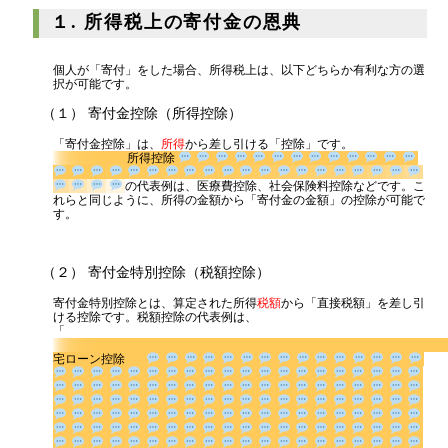
代表挨拶
１. 所得税上の寄付金の恩典
神戸オフィス
個人が「寄付」をした場合、所得税上は、以下どちらか有利な方の選
大阪オフィス
択が可能です。
事務所概要
（１） 寄付金控除（所得控除）
アクセスマップ
「寄付金控除」は、
所得
から差し引ける「控除」です。
所得控除
代表プロフィール
の代表例は、医療費控除、社会保険料控除などで
す。これらと同じように、所得の金額から「寄付金の金額」の控除が
スタッフプロフィール
可能です。
採用情報
（２） 寄付金特別控除（税額控除）
寄付金特別控除とは、算定された所得
税額
から「直接税額」を差し引
税金の豆知識
ける控除です。税額控除の代表例は、
「
宅ローン控除
所得税
法人税
消費税