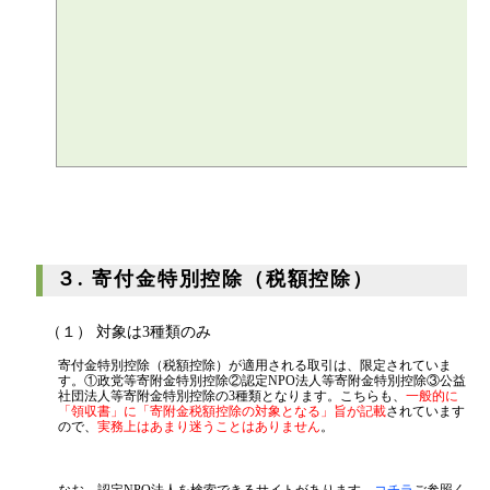
３. 寄付金特別控除（税額控除）
（１） 対象は3種類のみ
寄付金特別控除（税額控除）が適用される取引は、限定されていま
す。①政党等寄附金特別控除②認定NPO法人等寄附金特別控除③公益
社団法人等寄附金特別控除の3種類となります。こちらも、
一般的に
「領収書」に「寄附金税額控除の対象となる」旨が記載
されています
ので、
実務上はあまり迷うことはありません
。
なお、認定NPO法人を検索できるサイトがあります。
コチラ
ご参照く