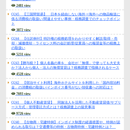
2481 view
Q245 【三国間貿易】 日本を経由しない海外⇒海外への物品輸送に
係る消費税の取扱い/間違えやすい事例・税務調査でのチェックポイン
ト
3872 view
Q244 【仕訳例付】特許権の税務処理をわかりやすく解説/取得・売
却・減価償却・ライセンス料の会計処理/従業員への報奨金等の税務上
の取扱い
5231 view
Q243【贈与税？】個人名義の車を、会社が「無償」で使っても大丈夫
か？法人から個人・法人の無償賃貸は？税務調査で指摘されるケース
4528 view
Q242 【宿泊サイト利用】海外ホテルサイトを利用した「国内宿泊料
金」の消費税の取扱い/インボイス番号がない領収書への対応は？
7693 view
Q241 【個人不動産賃貸】 同族法人を活用した不動産賃貸借/サブリ
ース方式・管理委託方式とは？税務調査上の留意事項
9726 view
Q240 【古物商・宅建特例】インボイス制度の経過措置や、特例が認
められる取引は？交通費等の特例・古物商特例・宅建特例とは？