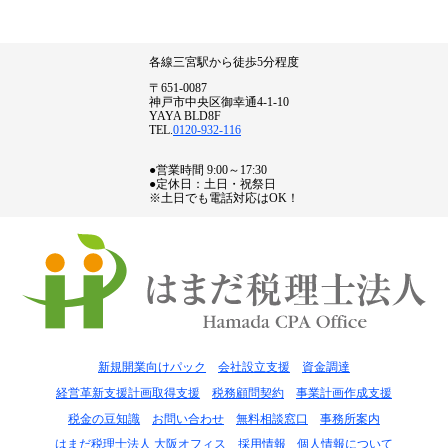
各線三宮駅から徒歩5分程度
〒651-0087
神戸市中央区御幸通4-1-10
YAYA BLD8F
TEL.
0120-932-116
●営業時間 9:00～17:30
●定休日：土日・祝祭日
※土日でも電話対応はOK！
新規開業向けパック
会社設立支援
資金調達
経営革新支援計画取得支援
税務顧問契約
事業計画作成支援
税金の豆知識
お問い合わせ
無料相談窓口
事務所案内
はまだ税理士法人 大阪オフィス
採用情報
個人情報について