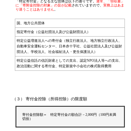
「特定寄付金」となる主な団体は以下の通りです。
通常、「領収書」
に「寄附金控除の対象」の旨が記載
されていますので、
実務上はあま
り迷うことはありません
。
国、地方公共団体
指定寄付金（公益社団法人及び公益財団法人）
特定公益増進法人への寄付金（独立行政法人、地方独立行政法人、
自動車安全運転センター、日本赤十字社、公益社団法人及び公益財
団法人、学校法人、社会福祉法人・更生保護法人）
特定公益信託の信託財産としての支出、認定NPO法人等への支出、
政治活動に関する寄付金、特定新規中小会社の株式取得費用
（３） 寄付金控除（所得控除）の限度額
寄付金控除額＝ 特定寄付金の額合計－2,000円（100円未満
切捨）