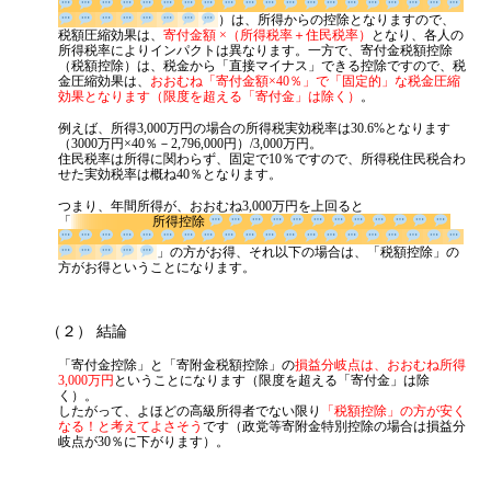
）は、所得からの控除となりますの
で、税額圧縮効果は、
寄付金額 ×（所得税率＋住民税率）
となり、各
人の所得税率によりインパクトは異なります。一方で、寄付金税額控
除（税額控除）は、税金から「直接マイナス」できる控除ですので、
税金圧縮効果は、
おおむね「寄付金額×40％」で「固定的」な税金圧
縮効果となります（限度を超える「寄付金」は除く）
。
例えば、所得3,000万円の場合の所得税実効税率は30.6%となります
（3000万円×40％－2,796,000円）/3,000万円。
住民税率は所得に関わらず、固定で10％ですので、所得税住民税合わ
せた実効税率は概ね40％となります。
つまり、年間所得が、おおむね3,000万円を上回ると
「
所得控除
」の方がお得、それ以下の場合は、「税額控除」
の方がお得ということになります。
（２） 結論
「寄付金控除」と「寄附金税額控除」の
損益分岐点は、おおむね所得
3,000万円
ということになります（限度を超える「寄付金」は除
く）。
したがって、よほどの高級所得者でない限り
「税額控除」の方が安く
なる！と考えてよさそう
です（政党等寄附金特別控除の場合は損益分
岐点が30％に下がります）。