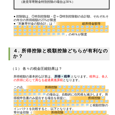
（政党等寄附金特別控除の場合は30％）
● 控除額は、①特別控除額・②＋③特別控除額の合計額、それぞれそ
の年分の所得税額の25%が限度
●「対象寄付金の額合計」は「
総所得金額等
」の40％が限度
４. 所得控除と税額控除どちらが有利なの
か？
（１） 各々の税金圧縮効果は？
所得税額の基本的な計算は、
所得 × 税率
となります。
税率は、各人
の所得に応じて異なる超過累進課税
となります。
この点、
所得控除
の場合は、自動的に住民税も減少しま
す。所得税申告書のみ提出する場合を前提に、
所得控
除
と
税額控除のインパクトを比較すると、以下となります。
寄付金控除（
所得控除