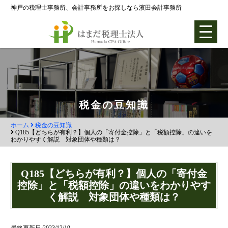
神戸の税理士事務所、会計事務所をお探しなら濱田会計事務所
ホーム
税金の豆知識
ホーム
税金の豆知識
各種支援業務
Q185【どちらが有利？】個人の「寄付金控除」と「税額控除」の違いを
わかりやすく解説 対象団体や種類は？
会社設立支援
会社設立0円プラン
Q185【どちらが有利？】個人の「寄付金
控除」と「税額控除」の違いをわかりやす
株式会社設立
く解説 対象団体や種類は？
合同会社設立
社団法人設立
最終更新日:2023/12/19