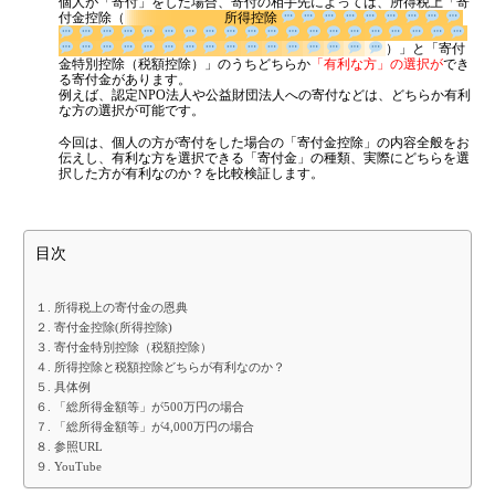
個人が「寄付」をした場合、寄付の相手先によっては、所得税上「寄
はまだ税理士法人
の代表税理士
金融機関から調達するメリットとデメリット
付金控除（
所得控除
近畿税理士会 神戸支部：登録番号121899
日本公認会計士協会 兵庫会：
登録番号17074
）」と
VCによる資金調達
「寄付金特別控除（税額控除）」のうちどちらか
「有利な方」の選択
兵庫県行政書士会：登録番号19300373
が
できる寄付金があります。
1973年生まれ、大阪府豊中市出身
例えば、認定NPO法人や公益財団法人への寄付などは、どちらか有利
あずさ監査法人出身
な方の選択が可能です。
料金案内
クレアビズコンサルティング株式会社
：代表取締役
今回は、個人の方が寄付をした場合の「寄付金控除」の内容全般をお
YouTubeチャンネル：
はまだ税理士法
伝えし、有利な方を選択できる「寄付金」の種類、実際にどちらを選
人のちょっとお得な税金の豆知識
択した方が有利なのか？を比較検証します。
相続専門サイト：
御影みらい相続センター
通常料金
創業3年目までの特別料金
目次
他の税理士事務所からの切り替えの場合
ベンチャー企業応援パック
１. 所得税上の寄付金の恩典
２. 寄付金控除(所得控除)
記帳代行/その他
３. 寄付金特別控除（税額控除）
４. 所得控除と税額控除どちらが有利なのか？
個人事業主のお客様
５. 具体例
６. 「総所得金額等」が500万円の場合
７. 「総所得金額等」が4,000万円の場合
事務所案内
８. 参照URL
９. YouTube