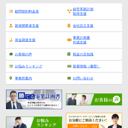
経営革新計画
顧問契約料金表
取得支援
新規開業者支援
会社設立支援
事業計画書
資金調達支援
作成支援
お客様の声
税金の豆知識
お悩みランキング
新着情報（履歴）
事務所案内
お問い合わせ