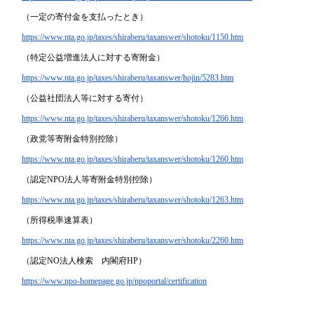
（一定の寄付金を支払ったとき）
https://www.nta.go.jp/taxes/shiraberu/taxanswer/shotoku/1150.htm
（特定公益増進法人に対する寄附金）
https://www.nta.go.jp/taxes/shiraberu/taxanswer/hojin/5283.htm
（公益社団法人等に対する寄付）
https://www.nta.go.jp/taxes/shiraberu/taxanswer/shotoku/1266.htm
（政党等寄附金特別控除）
https://www.nta.go.jp/taxes/shiraberu/taxanswer/shotoku/1260.htm
（認定NPO法人等寄附金特別控除）
https://www.nta.go.jp/taxes/shiraberu/taxanswer/shotoku/1263.htm
（所得税率速算表）
https://www.nta.go.jp/taxes/shiraberu/taxanswer/shotoku/2260.htm
（認定NO法人検索 内閣府HP）
https://www.npo-homepage.go.jp/npoportal/certification