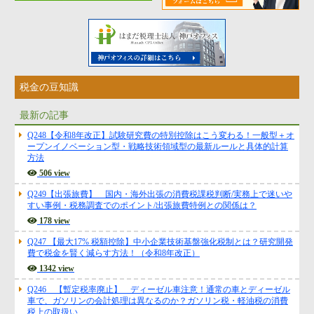
税金の豆知識
最新の記事
Q248【令和8年改正】試験研究費の特別控除はこう変わる！一般型＋オ
ープンイノベーション型・戦略技術領域型の最新ルールと具体的計算
方法
506 view
Q249【出張旅費】 国内・海外出張の消費税課税判断/実務上で迷いや
すい事例・税務調査でのポイント/出張旅費特例との関係は？
178 view
Q247 【最大17% 税額控除】中小企業技術基盤強化税制とは？研究開発
費で税金を賢く減らす方法！（令和8年改正）
1342 view
Q246 【暫定税率廃止】 ディーゼル車注意！通常の車とディーゼル
車で、ガソリンの会計処理は異なるのか？ガソリン税・軽油税の消費
税上の取扱い