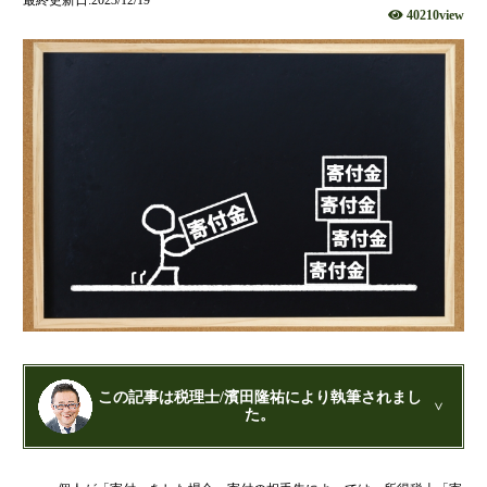
40210view
財団法人設立
NPO法人設立
当事務所に依頼するメリット
経営革新計画取得支援
経営革新計画の内容
計画を立てることで見えてくるもの
承認のメリット
承認要件
留意事項
当税理士法人のサービス
資金調達支援
融資による資金調達について
この記事は税理士/濱田隆祐により執筆されまし
た。
金融機関の融資のポイント
融資を受けやすくする経営
公認会計士・税理士：濱田隆祐(はまだりゅうすけ)