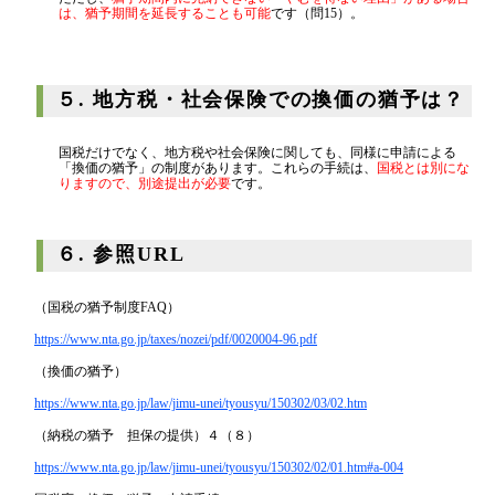
ただし、
猶予期間内に完納できない「やむを得ない理由」がある場合
は、猶予期間を延長することも可能
です（問15）。
５. 地方税・社会保険での換価の猶予は？
国税だけでなく、地方税や社会保険に関しても、同様に申請による
「換価の猶予」の制度があります。これらの手続は、
国税とは別にな
りますので、別途提出が必要
です。
６. 参照URL
（国税の猶予制度FAQ）
https://www.nta.go.jp/taxes/nozei/pdf/0020004-96.pdf
（換価の猶予）
https://www.nta.go.jp/law/jimu-unei/tyousyu/150302/03/02.htm
（納税の猶予 担保の提供）４（８）
https://www.nta.go.jp/law/jimu-unei/tyousyu/150302/02/01.htm#a-004