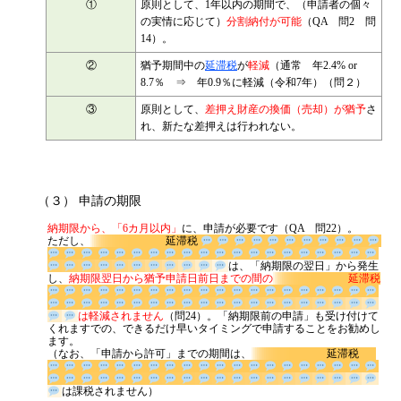
①
原則として、1年以内の期間で、（申請者の個々
の実情に応じて）
分割納付が可能
（QA 問2 問
14）。
②
猶予期間中の
延滞税
が
軽減
（通常 年2.4% or
8.7％ ⇒ 年0.9％に軽減（令和7年）（問２）
③
原則として、
差押え財産の換価（売却）が猶予
さ
れ、新たな差押えは行われない。
（３） 申請の期限
納期限から、「6カ月以内」
に、申請が必要です（QA 問22）。
ただし、
延滞税
は、「納期限の翌日」か
ら発生し、
納期限翌日から猶予申請日前日までの間の
延滞税
は軽減されません
（問24）。「納
期限前の申請」も受け付けてくれますでの、できるだけ早いタイミン
グで申請することをお勧めします。
（なお、「申請から許可」までの期間は、
延滞税