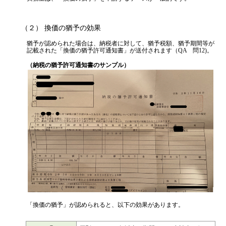
実務上は、「換価の猶予」を申請するケースが一般的です。
（２） 換価の猶予の効果
猶予が認められた場合は、納税者に対して、猶予税額、猶予期間等が
記載された「換価の猶予許可通知書」が送付されます（QA 問12)。
（納税の猶予許可通知書のサンプル）
「換価の猶予」が認められると、以下の効果があります。