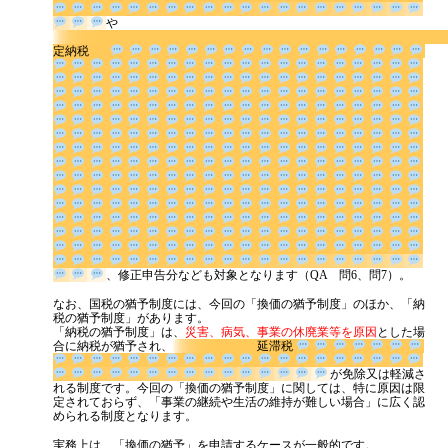
源泉所得税
や
その他
定納税
、修正申告分なども対象となりま
す（QA 問6、問7）。
なお、国税の猶予制度には、今回の「換価の猶予制度」のほか、「納
税の猶予制度」があります。
「納税の猶予制度」は、
災害、病気、事業の休廃業等を原因
とした場
合に納税が猶予され、
延滞税
が免除又は軽
減される制度です。今回の「換価の猶予制度」に関しては、特に原因
は限定されておらず、「事業の継続や生活の維持が難しい場合」に広
く認められる制度となります。