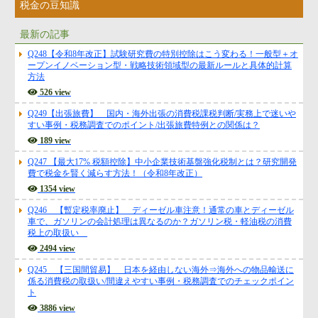
税金の豆知識
最新の記事
Q248【令和8年改正】試験研究費の特別控除はこう変わる！一般型＋オ
ープンイノベーション型・戦略技術領域型の最新ルールと具体的計算
方法
526 view
Q249【出張旅費】 国内・海外出張の消費税課税判断/実務上で迷いや
すい事例・税務調査でのポイント/出張旅費特例との関係は？
189 view
Q247 【最大17% 税額控除】中小企業技術基盤強化税制とは？研究開発
費で税金を賢く減らす方法！（令和8年改正）
1354 view
Q246 【暫定税率廃止】 ディーゼル車注意！通常の車とディーゼル
車で、ガソリンの会計処理は異なるのか？ガソリン税・軽油税の消費
税上の取扱い
2494 view
Q245 【三国間貿易】 日本を経由しない海外⇒海外への物品輸送に
係る消費税の取扱い/間違えやすい事例・税務調査でのチェックポイン
ト