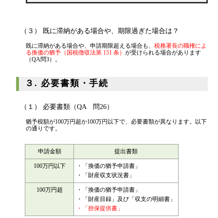
（３） 既に滞納がある場合や、期限過ぎた場合は？
既に滞納がある場合や、申請期限超える場合も、
税務署⻑の職権によ
る換価の猶予（国税徴収法第 151 条）
が受けられる場合があります
（QA問3）。
３. 必要書類・手続
（１） 必要書類（QA 問26）
猶予税額が100万円超か100万円以下で、必要書類が異なります。以下
の通りです。
申請金額
提出書類
100万円以下
・「換価の猶予申請書」
・「財産収支状況書」
100万円超
・「換価の猶予申請書」
・「財産目録」及び「収支の明細書」
・「担保提供書」