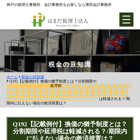
神戸の税理士事務所、会計事務所をお探しなら濱田会計事務所
ホーム
税金の豆知識
ホーム
税金の豆知識
各種支援業務
Q192【記載例付】換価の猶予制度とは？分割期限や
延滞税
会社設立支援
は軽減される？/
期限内に払えない場合の救済措置は？
会社設立0円プラン
株式会社設立
Q192【記載例付】換価の猶予制度とは？
合同会社設立
分割期限や延滞税は軽減される？/期限内
社団法人設立
に払えない場合の救済措置は？