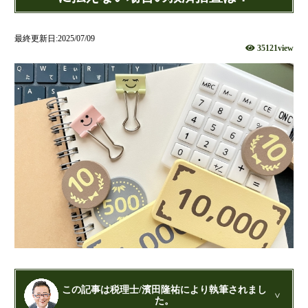
財団法人設立
NPO法人設立
最終更新日:2025/07/09
35121view
当事務所に依頼するメリット
経営革新計画取得支援
経営革新計画の内容
計画を立てることで見えてくるもの
承認のメリット
承認要件
留意事項
当税理士法人のサービス
資金調達支援
融資による資金調達について
金融機関の融資のポイント
この記事は税理士/濱田隆祐により執筆されまし
融資を受けやすくする経営
た。