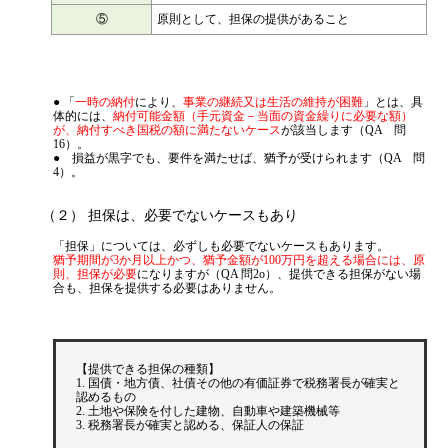
様）。
⑤
原則として、担保の提供があること
● 「
一時の納付
により、
事業の継続又は生活の維持が困難
」とは、具
体的には、
納付可能金額（手元資金－当面の資金繰りに必要な額）
が、納付すべき国税の額に満たないケース
が該当します（QA 問
16）。
● 損益が黒字でも、要件を満たせば、猶予が受けられます（QA 問
4）。
（２） 担保は、必要でないケースもあり
「担保」については、必ずしも必要でないケースもあります。
猶予期間が3か月以上かつ、猶予金額が100万円を超える場合には、原
則、担保が必要
になりますが（QA 問2o）、提供できる担保がない場
合も、担保を提供する必要はありません。
【提供できる担保の種類】
1. 国債・地方債、社債その他の有価証券で税務署長が確実と
認めるもの
2. 土地や保険を付した建物、自動車や建築機械等
3. 税務署長が確実と認める、保証人の保証