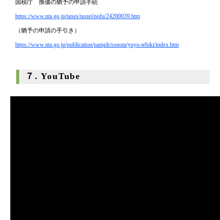
国税庁 換価の猶予の申請手続
https://www.nta.go.jp/taxes/nozei/nofu/24200039.htm
（猶予の申請の手引き）
https://www.nta.go.jp/publication/pamph/sonota/yuyo-tebiki/index.htm
７. YouTube