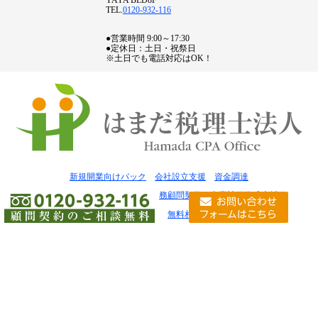
YAYA BLD8F
TEL.
0120-932-116
●営業時間 9:00～17:30
●定休日：土日・祝祭日
※土日でも電話対応はOK！
新規開業向けパック
会社設立支援
資金調達
経営革新支援計画取得支援
税務顧問契約
事業計画作成支援
税金の豆知識
お問い合わせ
無料相談窓口
事務所案内
はまだ税理士法人 大阪オフィス
採用情報
個人情報について
サイトマップ
会社設立は神戸の濱田行政書士事務所
失敗しない税理士の選び方