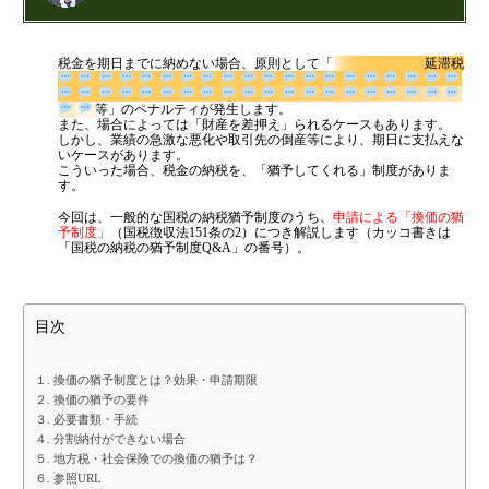
金融機関から調達するメリットとデメリット
公認会計士・税理士：濱田隆祐(はまだりゅうすけ)
VCによる資金調達
税金を期日までに納めない場合、原則として「
延滞税
はまだ税理士法人
の代表税理士
近畿税理士会 神戸支部：登録番号121899
日本公認会計士協会 兵庫会：
登録番号17074
等」のペナルティが発生します。
料金案内
また、場合によっては「財産を差押え」られるケースもあります。
兵庫県行政書士会：登録番号19300373
しかし、業績の急激な悪化や取引先の倒産等により、期日に支払えな
1973年生まれ、大阪府豊中市出身
いケースがあります。
あずさ監査法人出身
こういった場合、税金の納税を、「猶予してくれる」制度がありま
クレアビズコンサルティング株式会社
す。
：代表取締役
通常料金
YouTubeチャンネル：
はまだ税理士法
今回は、一般的な国税の納税猶予制度のうち、
申請による「換価の猶
創業3年目までの特別料金
人のちょっとお得な税金の豆知識
予制度」
（国税徴収法151条の2）につき解説します（カッコ書きは
相続専門サイト：
御影みらい相続センター
「国税の納税の猶予制度Q&A」の番号）。
他の税理士事務所からの切り替えの場合
ベンチャー企業応援パック
目次
記帳代行/その他
個人事業主のお客様
１. 換価の猶予制度とは？効果・申請期限
２. 換価の猶予の要件
３. 必要書類・手続
事務所案内
４. 分割納付ができない場合
５. 地方税・社会保険での換価の猶予は？
６. 参照URL