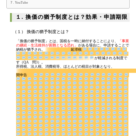
７. YouTube
代表挨拶
神戸オフィス
１. 換価の猶予制度とは？効果・申請期限
大阪オフィス
（１） 換価の猶予制度とは？
事務所概要
「換価の猶予制度」とは、国税を一時に納付することにより、
「事業
アクセスマップ
の継続・生活維持が困難となる恐れ」
がある場合に、申請することで
納税が猶予され、
延滞税
代表プロフィール
が軽減される制度
です（QA 問3）。
スタッフプロフィール
所得税、法人税、消費税等、ほとんどの税目が対象となり、
採用情報
間申告
税金の豆知識
所得税
法人税
消費税