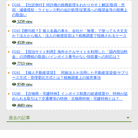
3886 view
Q244 【仕訳例付】特許権の税務処理をわかりやすく解説/取得・売
却・減価償却・ライセンス料の会計処理/従業員への報奨金等の税務上
の取扱い
5259 view
Q243【贈与税？】個人名義の車を、会社が「無償」で使っても大丈夫
か？法人から個人・法人の無償賃貸は？税務調査で指摘されるケース
4539 view
Q242 【宿泊サイト利用】海外ホテルサイトを利用した「国内宿泊料
金」の消費税の取扱い/インボイス番号がない領収書への対応は？
7713 view
Q241 【個人不動産賃貸】 同族法人を活用した不動産賃貸借/サブリ
ース方式・管理委託方式とは？税務調査上の留意事項
9749 view
Q240 【古物商・宅建特例】インボイス制度の経過措置や、特例が認
められる取引は？交通費等の特例・古物商特例・宅建特例とは？
4603 view
過去の記事