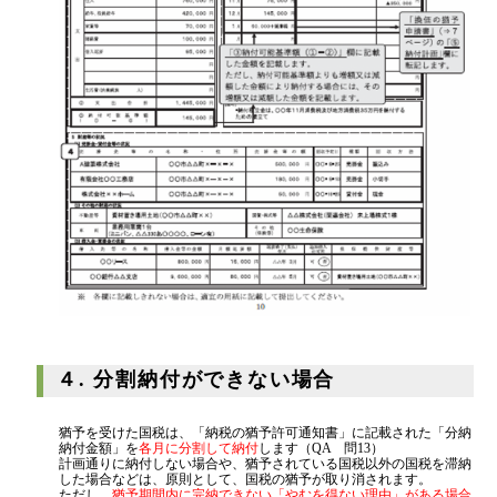
４. 分割納付ができない場合
猶予を受けた国税は、「納税の猶予許可通知書」に記載された「分納
納付金額」を
各月に分割して納付
します（QA 問13）
計画通りに納付しない場合や、猶予されている国税以外の国税を滞納
した場合などは、原則として、国税の猶予が取り消されます。