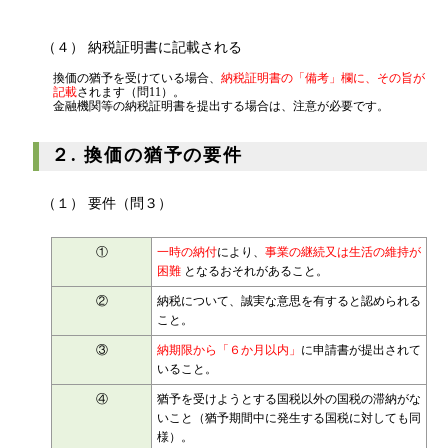
は課税されません）
（４） 納税証明書に記載される
換価の猶予を受けている場合、
納税証明書の「備考」欄に、その旨が
記載
されます（問11）。
金融機関等の納税証明書を提出する場合は、注意が必要です。
２. 換価の猶予の要件
（１） 要件（問３）
①
一時の納付
により、
事業の継続又は生活の維持が
困難
となるおそれがあること。
②
納税について、誠実な意思を有すると認められる
こと。
③
納期限から「６か月以内」
に申請書が提出されて
いること。
④
猶予を受けようとする国税以外の国税の滞納がな
いこと（猶予期間中に発生する国税に対しても同