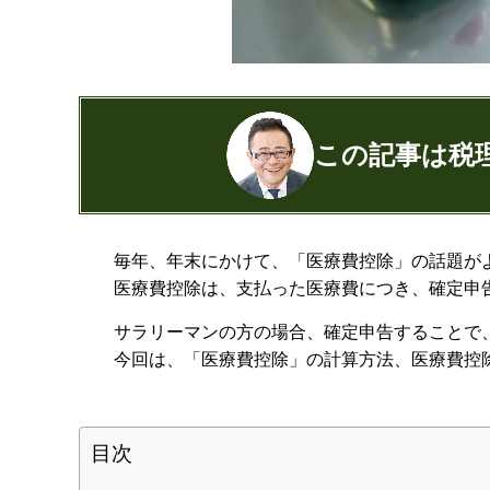
この記事は税
公認会計士・税理士：濱田隆祐(はまだり
毎年、年末にかけて、「医療費控除」の話題が
はまだ税理士法人
の代表税理士
医療費控除は、支払った医療費につき、確定申
近畿税理士会 神戸支部：登録番号12189
日本公認会計士協会 兵庫会：
登録番号17
サラリーマンの方の場合、確定申告することで
兵庫県行政書士会：登録番号19300373
今回は、「医療費控除」の計算方法、医療費控
1973年生まれ、大阪府豊中市出身
あずさ監査法人出身
クレアビズコンサルティング株式会社
目次
YouTubeチャ
相続専門サイト：
御影みらい相続セン