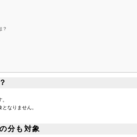
は？
？
す。
象となりません。
族の分も対象