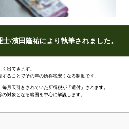
理士/濱田隆祐により執筆されました。
ゅうすけ)
よく出てきます。
告することでその年の所得税安くなる制度です。
9
074
、毎月天引きされていた所得税が「還付」されます。
除の対象となる範囲を中心に解説します。
：代表取締役
ンネル：
はまだ税理士法人のちょっとお得な税金の豆知
ター