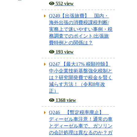
552 view
Q249【出張旅費】 国内・
海外出張の消費税課税判断/
実務上で迷いやすい事例・税
務調査でのポイント/出張旅
費特例との関係は？
193 view
Q247 【最大17% 税額控除】
中小企業技術基盤強化税制と
は？研究開発費で税金を賢く
減らす方法！（令和8年改
正）
1368 view
Q246 【暫定税率廃止】
ディーゼル車注意！通常の車
とディーゼル車で、ガソリン
の会計処理は異なるのか？ガ