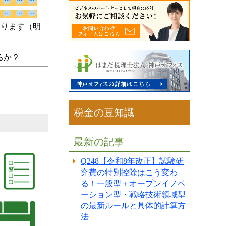
るか？
税金の豆知識
最新の記事
Q248【令和8年改正】試験研
究費の特別控除はこう変わ
る！一般型＋オープンイノベ
ーション型・戦略技術領域型
の最新ルールと具体的計算方
法