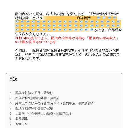
融資を受けやすくする経営
はまだ税理士法人
の代表税理士
金融機関から調達するメリットとデメリット
近畿税理士会 神戸支部：登録番号121899
配偶者がいる場合、税法上の要件を満たせば、「配偶者控除/配偶者
日本公認会計士協会 兵庫会：
登録番号17074
特別控除」という
所得控除
VCによる資金調達
兵庫県行政書士会：登録番号19300373
1973年生まれ、大阪府豊中市出身
ができ、所得
あずさ監査法人出身
税や住民税が安くなります。
料金案内
クレアビズコンサルティング株式会社
：代表取締役
令和7年の改正により、配偶者控除等が可能な「配偶者の給与収入」
の上限が見直されています
。
YouTubeチャンネル：
はまだ税理士法
人のちょっとお得な税金の豆知識
今回は、「配偶者控除/配偶者特別控除」それぞれの内容や違いを解
相続専門サイト：
御影みらい相続センター
通常料金
説し、令和7年改正後の配偶者控除ができる「給与収入」の金額につ
きお伝えします。
創業3年目までの特別料金
他の税理士事務所からの切り替えの場合
目次
ベンチャー企業応援パック
記帳代行/その他
１．配偶者控除の要件・控除額
２．配偶者特別控除の要件・控除額
個人事業主のお客様
３．給与以外の収入の場合でもＯＫ（公的年金、事業所得等）
４．配偶者控除等申告書の記載
５．ご参考 社会保険上の扶養との関係は？
事務所案内
６．参照URL
７．YouTube