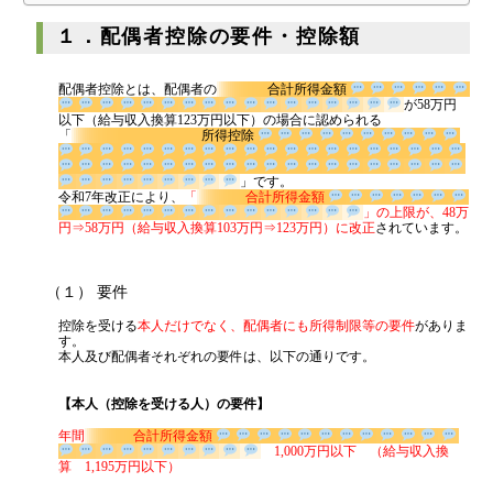
代表挨拶
１．配偶者控除の要件・控除額
神戸オフィス
配偶者控除とは、配偶者の
合計所得金額
大阪オフィス
が58万円
以下（給与収入換算123万円以下）の場合に認められる
「
所得控除
事務所概要
アクセスマップ
」です。
令和7年改正により、
「
合計所得金額
代表プロフィール
」の上限が、48万
円⇒58万円（給与収入換算103万円⇒123万円）に改正
されています。
スタッフプロフィール
採用情報
（１） 要件
控除を受ける
本人だけでなく、配偶者にも所得制限等の要件
がありま
す。
税金の豆知識
本人及び配偶者それぞれの要件は、以下の通りです。
【本人（控除を受ける人）の要件】
所得税
年間
合計所得金額
1,000万円以下 （給与収入換
法人税
算 1,195万円以下）