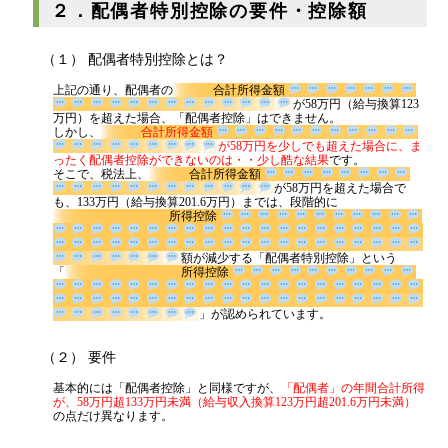
２．配偶者特別控除の要件・控除額
（１） 配偶者特別控除とは？
上記の通り、配偶者の
合計所得金額
が58万円（給与換算
123万円）を超えた場合、「配偶者控除」はできません。
しかし、
合計所得金額
が58万円を少しでも超えた場合
に、まったく配偶者控除ができないのは・・少し酷な結果
です。
そこで、税法上、
合計所得金額
が58万円を超えた場合で
も、133万円（給与換算201.6万円）までは、段階的に
所得控除
額が減少する「配偶者特別控除」という
「
所得控除
」が認められています。
（２） 要件
基本的には「配偶者控除」と同様ですが、
「配偶者」の年間合計所得
が、58万円超133万円未満（給与収入換算123万円超201.6万円未満）
の点だけ異なります。