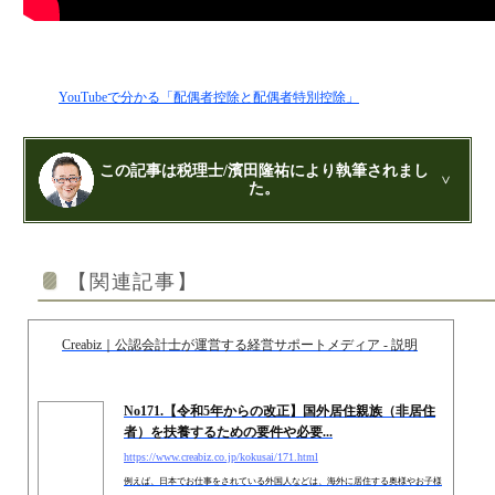
YouTubeで分かる「配偶者控除と配偶者特別控除」
この記事は税理士/濱田隆祐により執筆されまし
た。
公認会計士・税理士：濱田隆祐(はまだりゅうすけ)
はまだ税理士法人
の代表税理士
【関連記事】
近畿税理士会 神戸支部：登録番号121899
日本公認会計士協会 兵庫会：
登録番号17074
兵庫県行政書士会：登録番号19300373
Creabiz｜公認会計士が運営する経営サポートメディア - 説明
1973年生まれ、大阪府豊中市出身
あずさ監査法人出身
クレアビズコンサルティング株式会社
：代表取締役
YouTubeチャンネル：
はまだ税理士法
No171.【令和5年からの改正】国外居住親族（非居住
人のちょっとお得な税金の豆知識
者）を扶養するための要件や必要...
相続専門サイト：
御影みらい相続センター
https://www.creabiz.co.jp/kokusai/171.html