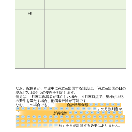
④
なお、配偶者が、年途中に死亡or出国する場合は、｢死亡or出国の日の
現況｣で､上記4つの要件を判定します。
例えば、4月末に配偶者が死亡した場合、４月末時点で、奥様が上記
の要件を満たす場合、配偶者控除が可能です。
なお、この場合でも、「
合計所得金額
」の月割判定
や、「
所得控除
額」を月割計算する必要はあり
ません。