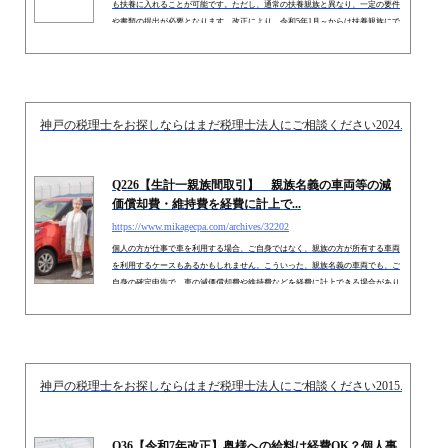
例えば、日本でお仕事をされている外国人などは、海外に居住する奥様やお子様
も扶養に入れることが可能です。ただし、通常の扶養親族と異なり、一定の要件
や書類の提出が必要となります。改正により、令和5年1月～からは扶養親族にで
きる要件が厳しくなり、提出する書類も追加されています。
神戸の税理士をお探しならはまだ税理士法人にご相談ください
2024.12.01
Q226【生計一親族間取引】 親族名義の車両等の減
価償却費・維持費を経費に計上で...
https://www.mikagecpa.com/archives/32202
個人の方が仕事で車を利用する場合、ご自身ではなく、親族の方が所有する車両
を利用するケースもあるかもしれません。こういった、親族名義の車両でも、ご
自身の確定申告で、車の減価償却費や維持費などを経費に計上できる場合があり
ます。今回は、「親族名義」の車両等を、事業で利用する場合の「経費」の取扱
いにつき解説します。なお、今回の論点は、車両に関わらず、建物など「固定資
産全般」に適用可能です。ただし、所得税の規定のため、消費税等その他の税目
については適用されません。 1 無償の場合は？例えば、仕事で、...
神戸の税理士をお探しならはまだ税理士法人にご相談ください
2015.02.19