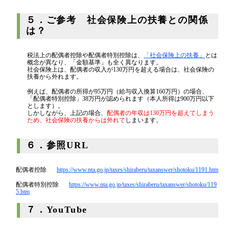
５．ご参考 社会保険上の扶養との関係
は？
税法上の配偶者控除や配偶者特別控除は、
「社会保険上の扶養」
とは
概念が異なり、「金額基準」も全く異なります。
社会保険上は、配偶者の収入が130万円を超える場合は、社会保険の
扶養から外れます。
例えば、配偶者の所得が95万円（給与収入換算160万円）の場合、
「配偶者特別控除」38万円が認められます（本人所得は900万円以下
とします）。
しかしながら、上記の場合、
配偶者の年収は130万円を超えてしまう
ため、社会保険の扶養からは外れて
しまいます。
６．参照URL
配偶者控除
https://www.nta.go.jp/taxes/shiraberu/taxanswer/shotoku/1191.htm
配偶者特別控除
https://www.nta.go.jp/taxes/shiraberu/taxanswer/shotoku/119
5.htm
７．YouTube