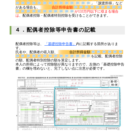
」「譲渡所得」などがある場合も、
合計所得金額
が133万円
以下に収まる場合は
、配偶者控除・配偶者特別控除を受けることがで
きます。
４．配偶者控除等申告書の記載
配偶者控除等は、
「基礎控除申告書」
内に記載する箇所がありま
す。
氏名や、配偶者の収入額、
合計所得金額
を記載、配偶者控除
の額、配偶者特別控除の額を算定します。
本人の所得によって控除額が異なりますので、左側の「基礎控除申告
書」の欄を埋めないと、完了しない点に注意が必要です。