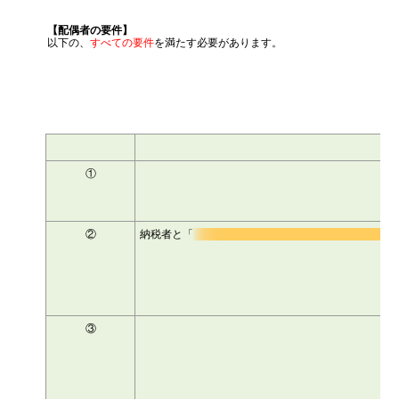
消費税
源泉所得税
【配偶者の要件】
以下の、
すべての要件
を満たす必要があります。
その他
①
②
納税者と「
③