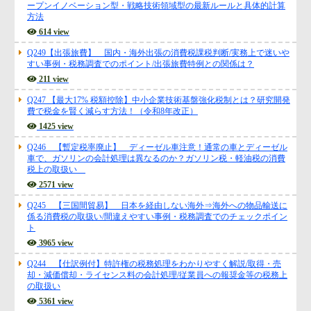
Q248【令和8年改正】試験研究費の特別控除はこう変わる！一般型＋オ
ープンイノベーション型・戦略技術領域型の最新ルールと具体的計算
方法
614 view
Q249【出張旅費】 国内・海外出張の消費税課税判断/実務上で迷いや
すい事例・税務調査でのポイント/出張旅費特例との関係は？
211 view
Q247 【最大17% 税額控除】中小企業技術基盤強化税制とは？研究開発
費で税金を賢く減らす方法！（令和8年改正）
1425 view
Q246 【暫定税率廃止】 ディーゼル車注意！通常の車とディーゼル
車で、ガソリンの会計処理は異なるのか？ガソリン税・軽油税の消費
税上の取扱い
2571 view
Q245 【三国間貿易】 日本を経由しない海外⇒海外への物品輸送に
係る消費税の取扱い/間違えやすい事例・税務調査でのチェックポイン
ト
3965 view
Q244 【仕訳例付】特許権の税務処理をわかりやすく解説/取得・売
却・減価償却・ライセンス料の会計処理/従業員への報奨金等の税務上
の取扱い