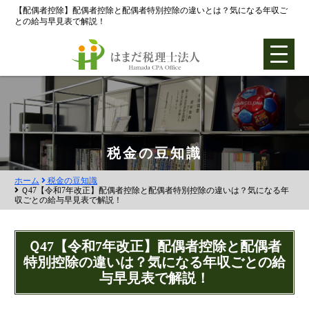
【配偶者控除】配偶者控除と配偶者特別控除の違いとは？気になる年収ご
との給与早見表で解説！
ホーム
税金の豆知識
ホーム
税金の豆知識
各種支援業務
Ｑ47【令和7年改正】配偶者控除と配偶者特別控除の違いは？気になる年
収ごとの給与早見表で解説！
会社設立支援
会社設立0円プラン
Ｑ47【令和7年改正】配偶者控除と配偶者
特別控除の違いは？気になる年収ごとの給
株式会社設立
与早見表で解説！
合同会社設立