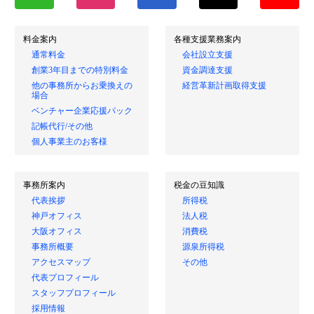
料金案内
各種支援業務案内
通常料金
会社設立支援
創業3年目までの特別料金
資金調達支援
他の事務所からお乗換えの
経営革新計画取得支援
場合
ベンチャー企業応援パック
記帳代行/その他
個人事業主のお客様
事務所案内
税金の豆知識
代表挨拶
所得税
神戸オフィス
法人税
大阪オフィス
消費税
事務所概要
源泉所得税
アクセスマップ
その他
代表プロフィール
スタッフプロフィール