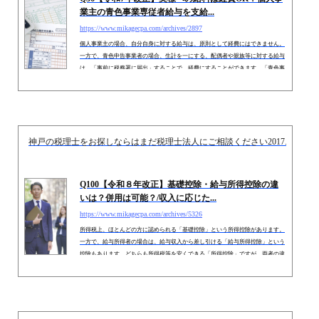
Q36【令和7年改正】奥様への給料は経費OK？個人事
業主の青色事業専従者給与を支給...
https://www.mikagecpa.com/archives/2897
個人事業主の場合、自分自身に対する給与は、原則として経費にはできません。
一方で、青色申告事業者の場合、生計を一にする、配偶者や親族等に対する給与
は、「事前に税務署に届出」することで、経費にすることができます。「青色事
業専従者給与」と呼ばれます。今回は、「青色事業専従者給与」を支給する効果
や、要件、配偶者控除等との関係を中心に解説します。 １．青色事業専従者給与
を支給する効果は？（１） メリット・留意事項青色事業専従者給与を支給する場
合のメリットや、留意事項をまとめると、以下となります。メリ...
神戸の税理士をお探しならはまだ税理士法人にご相談ください
2017.10.14
Q100【令和８年改正】基礎控除・給与所得控除の違
いは？併用は可能？/収入に応じた...
https://www.mikagecpa.com/archives/5326
所得税上、ほとんどの方に認められる「基礎控除」という所得控除があります。
一方で、給与所得者の場合は、給与収入から差し引ける「給与所得控除」という
控除もあります。どちらも所得税等を安くできる「所得控除」ですが、両者の違
いや、併用有無など・・疑問に思う方もいるかもしれません。令和7年・8年の税
制改正により、「基礎控除」「給与所得控除」の両者とも、控除できる金額が引
き上げられています。今回は、「基礎控除」や「給与所得控除」の内容や、給与