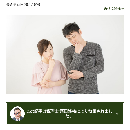
社団法人設立
最終更新日:2025/10/30
81206view
財団法人設立
NPO法人設立
当事務所に依頼するメリット
経営革新計画取得支援
経営革新計画の内容
計画を立てることで見えてくるもの
承認のメリット
承認要件
留意事項
当税理士法人のサービス
資金調達支援
融資による資金調達について
この記事は税理士/濱田隆祐により執筆されまし
た。
金融機関の融資のポイント
公認会計士・税理士：濱田隆祐(はまだりゅうすけ)