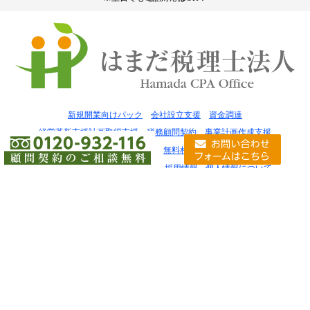
●定休日：土日・祝祭日
※土日でも電話対応はOK！
新規開業向けパック
会社設立支援
資金調達
経営革新支援計画取得支援
税務顧問契約
事業計画作成支援
税金の豆知識
お問い合わせ
無料相談窓口
事務所案内
はまだ税理士法人 大阪オフィス
採用情報
個人情報について
サイトマップ
会社設立は神戸の濱田行政書士事務所
失敗しない税理士の選び方
Copyright© はまだ税理士法人 All Rights Reserved.