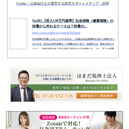
収入ごとの控除額をお伝えし、令和8年基礎控除改正による影響等につき...
Creabiz｜公認会計士が運営する経営サポートメディア - 説明
No203.【収入130万円基準】社会保険（健康保険）の
扶養から外れるケースは？扶養の...
https://www.creabiz.co.jp/naibu/203.html
社会保険の扶養に入ることができれば、ご自身は社会保険料を支払う必要がなく
なります。収入は130万未満という制限があります。当該収入は、過去の収入で
はなく、今後1年間の収入見込み額で判定する点が特徴です。また、収入の範囲
は、所得税上と社会保険では集計する範囲が異なる点も注意が必要です。