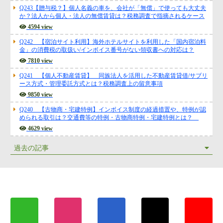
5361 view
Q243【贈与税？】個人名義の車を、会社が「無償」で使っても大丈夫
か？法人から個人・法人の無償賃貸は？税務調査で指摘されるケース
4594 view
Q242 【宿泊サイト利用】海外ホテルサイトを利用した「国内宿泊料
金」の消費税の取扱い/インボイス番号がない領収書への対応は？
7810 view
Q241 【個人不動産賃貸】 同族法人を活用した不動産賃貸借/サブリ
ース方式・管理委託方式とは？税務調査上の留意事項
9850 view
Q240 【古物商・宅建特例】インボイス制度の経過措置や、特例が認
められる取引は？交通費等の特例・古物商特例・宅建特例とは？
4629 view
過去の記事