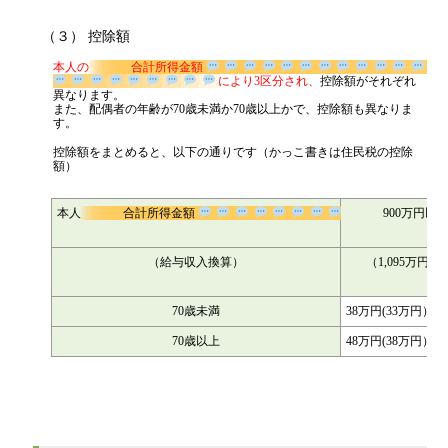
（３） 控除額
本人の
合計所得金額
により3区分され、
控除額がそ
れぞれ異なります。
また、配偶者の年齢が70歳未満か70歳以上かで、控除額も異なりま
す。
控除額をまとめると、以下の通りです（かっこ書きは住民税の控除
額）
本人
合計所得金額
900万円以
（給与収入換算）
（1,095万円以
70歳未満
38万円(33万円）
70歳以上
48万円(38万円）