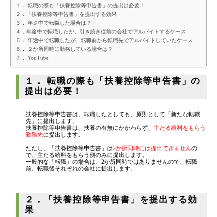
１． 転職の際も「扶養控除等申告書」の提出は必要！
代表挨拶
２．「扶養控除等申告書」を提出する効果
３． 年途中で転職した場合は？
神戸オフィス
４．年途中で転職したが、引き続き従前の会社でアルバイトするケース
５． 年途中で転職したが、転職前から転職先でアルバイトしていたケース
大阪オフィス
６． ２か所同時に勤務している場合は？
７． YouTube
事務所概要
アクセスマップ
１． 転職の際も「扶養控除等申告書」の
提出は必要！
代表プロフィール
スタッフプロフィール
扶養控除等申告書は、転職したとしても、原則として「新たな転職
先」に提出します。
採用情報
扶養控除等申告書は、扶養の有無にかかわらず、
主たる給料をもらう
勤務先
に提出します。
ただし、「扶養控除等申告書」は
2か所同時には提出できません
の
で、主たる給料をもらう側のみに提出します。
税金の豆知識
一般的な「転職」の場合は、2か所同時ではありませんので、転職
前、転職後それぞれの会社に提出します。
所得税
２．「扶養控除等申告書」を提出する効
法人税
果