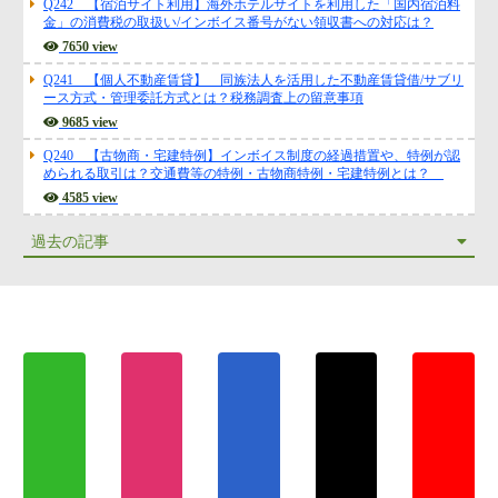
Q242 【宿泊サイト利用】海外ホテルサイトを利用した「国内宿泊料
金」の消費税の取扱い/インボイス番号がない領収書への対応は？
7650 view
Q241 【個人不動産賃貸】 同族法人を活用した不動産賃貸借/サブリ
ース方式・管理委託方式とは？税務調査上の留意事項
9685 view
Q240 【古物商・宅建特例】インボイス制度の経過措置や、特例が認
められる取引は？交通費等の特例・古物商特例・宅建特例とは？
4585 view
過去の記事