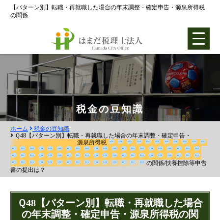
【パターン別】転職・再就職した場合の年末調整・確定申告・源泉所得税
の関係
ホーム
税金の豆知識
ホーム
税金の豆知識
各種支援業務
Ｑ48【パターン別】転職・再就職した場合の年末調整・確定申告・
源泉所得税
会社設立支援
の関係/扶養控除等
申告書の提出は？
会社設立0円プラン
株式会社設立
Ｑ48【パターン別】転職・再就職した場合
合同会社設立
の年末調整・確定申告・源泉所得税の関