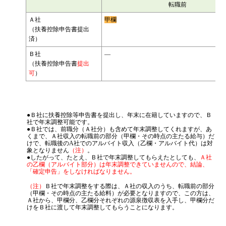
転職前
Ａ社
甲欄
（扶養控除申告書提出
済）
Ｂ社
―
（扶養控除申告書
提出
可
）
●Ｂ社に扶養控除等申告書を提出し、年末に在籍していますので、Ｂ
社で年末調整可能です。
●Ｂ社では、前職分（Ａ社分）も含めて年末調整してくれますが、あ
くまで、Ａ社収入の転職前の部分（甲欄・その時点の主たる給与）だ
けで、転職後のA社でのアルバイト収入（乙欄・アルバイト代）は対
象となりません
（注）
。
●したがって、たとえ、Ｂ社で年末調整してもらえたとしても、
Ａ社
の乙欄（アルバイト部分）は年末調整できていませんので、結論、
「確定申告」をしなければなりません。
（注）
Ｂ社で年末調整をする際は、Ａ社の収入のうち、転職前の部分
（甲欄・その時点の主たる給料）が必要となりますので、この方は、
Ａ社から、甲欄分、乙欄分それぞれの源泉徴収表を入手し、甲欄分だ
けをＢ社に渡して年末調整してもらうことになります。