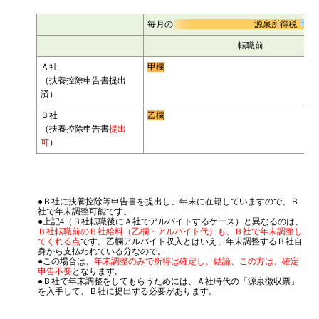
毎月の
源泉所得税
転職前
Ａ社
甲欄
（扶養控除申告書提出
済）
Ｂ社
乙欄
（扶養控除申告書
提出
可
）
●Ｂ社に扶養控除等申告書を提出し、年末に在籍していますので、Ｂ
社で年末調整可能です。
●上記4（Ｂ社転職後にＡ社でアルバイトするケース）と異なるのは、
Ｂ社転職前のＢ社給料（乙欄・アルバイト代）も、Ｂ社で年末調整し
てくれる点
です。乙欄アルバイト収入とはいえ、年末調整するＢ社自
身から支払われている分なので。
●この場合は、
年末調整のみで所得は確定し、結論、この方は、確定
申告不要
となります。
●Ｂ社で年末調整をしてもらうためには、Ａ社時代の「源泉徴収票」
を入手して、Ｂ社に提出する必要があります。