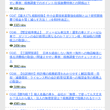
すい事例・税務調査でのポイント/出張旅費特例との関係は？
163 view
Q247 【最大17% 税額控除】中小企業技術基盤強化税制とは？研究開発
費で税金を賢く減らす方法！（令和8年改正）
1325 view
Q246 【暫定税率廃止】 ディーゼル車注意！通常の車とディーゼル
車で、ガソリンの会計処理は異なるのか？ガソリン税・軽油税の消費
税上の取扱い
2456 view
Q245 【三国間貿易】 日本を経由しない海外⇒海外への物品輸送に
係る消費税の取扱い/間違えやすい事例・税務調査でのチェックポイン
ト
3842 view
Q244 【仕訳例付】特許権の税務処理をわかりやすく解説/取得・売
却・減価償却・ライセンス料の会計処理/従業員への報奨金等の税務上
の取扱い
5190 view
Q243【贈与税？】個人名義の車を、会社が「無償」で使っても大丈夫
か？法人から個人・法人の無償賃貸は？税務調査で指摘されるケース
4505 view