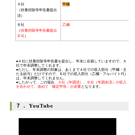
Ａ社
甲欄
（扶養控除等申告書提出
済）
Ｂ社
乙欄
（
扶養控除等申告書提出
不可
）
●Ａ社に扶養控除等申告書を提出し、年末に在籍していますので、Ａ
社で年末調整してくれます。
●ただし、年末調整の対象は、あくまでＡ社での収入部分（甲欄・主
たる給与）だけですので、Ｂ社での収入部分（乙欄・アルバイト代）
は、年末調整してくれません。
●したがって、この場合、
Ａ社（年調済）、Ｂ社（年調未済）の収入
を合わせて、改めて「確定申告」が必要
となります。
７． YouTube