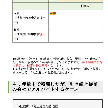
転職前
Ａ社
甲欄
（扶養控除等申告書提出
済）
Ｂ社
―
（扶養控除等申告書
提出
可
）
●転職後のＢ社では、転職前Ａ社勤務時の収入（甲欄・その時点の主
たる給料）も含めて「年末調整」してくれますので、
年末調整で所得
は確定し、確定申告は不要
となります。
●Ｂ社で年末調整をしてもらうためには、Ａ社時代の「源泉徴収票」
を入手して、Ｂ社に提出する必要があります。
４．年途中で転職したが、引き続き従前
の会社でアルバイトするケース
●転職前 A社正社員勤務（主）