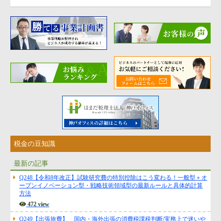
税金の豆知識
最新の記事
Q248【令和8年改正】試験研究費の特別控除はこう変わる！一般型＋オ
ープンイノベーション型・戦略技術領域型の最新ルールと具体的計算
方法
472 view
Q249【出張旅費】 国内・海外出張の消費税課税判断/実務上で迷いや