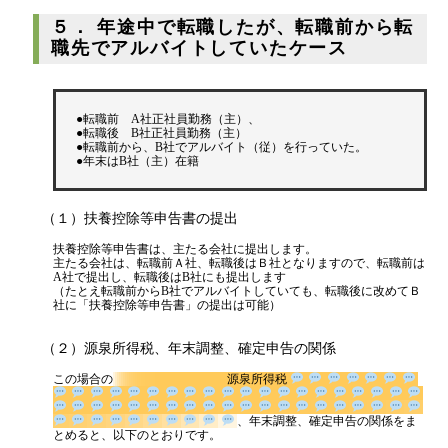
５． 年途中で転職したが、転職前から転
職先でアルバイトしていたケース
●転職前 A社正社員勤務（主）、
●転職後 B社正社員勤務（主）
●転職前から、B社でアルバイト（従）を行っていた。
●年末はB社（主）在籍
（１）扶養控除等申告書の提出
扶養控除等申告書は、主たる会社に提出します。
主たる会社は、転職前Ａ社、転職後はＢ社となりますので、転職前は
A社で提出し、転職後はB社にも提出します
（たとえ転職前からB社でアルバイトしていても、転職後に改めてＢ
社に「扶養控除等申告書」の提出は可能）
（２）源泉所得税、年末調整、確定申告の関係
この場合の
源泉所得税
、年末調整、確定申告の関係を
まとめると、以下のとおりです。