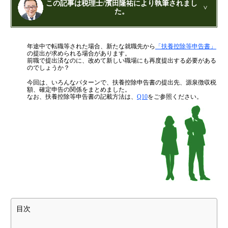
融資を受けやすくする経営
この記事は税理士/濱田隆祐により執筆されまし
た。
金融機関から調達するメリットとデメリット
VCによる資金調達
公認会計士・税理士：濱田隆祐(はまだりゅうすけ)
年途中で転職等された場合、新たな就職先から
「扶養控除等申告書」
はまだ税理士法人
の代表税理士
の提出が求められる場合があります。
近畿税理士会 神戸支部：登録番号121899
前職で提出済なのに、改めて新しい職場にも再度提出する必要がある
料金案内
日本公認会計士協会 兵庫会：
登録番号17074
のでしょうか？
兵庫県行政書士会：登録番号19300373
今回は、いろんなパターンで、扶養控除申告書の提出先、源泉徴収税
1973年生まれ、大阪府豊中市出身
額、確定申告の関係をまとめました。
あずさ監査法人出身
通常料金
なお、扶養控除等申告書の記載方法は、
Q10
をご参照ください。
クレアビズコンサルティング株式会社
：代表取締役
創業3年目までの特別料金
YouTubeチャンネル：
はまだ税理士法
人のちょっとお得な税金の豆知識
他の税理士事務所からの切り替えの場合
相続専門サイト：
御影みらい相続センター
ベンチャー企業応援パック
記帳代行/その他
個人事業主のお客様
目次
事務所案内