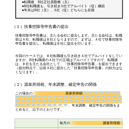
●転職後 B社正社員勤務（主）
●B社転職後も、引き続きA社でアルバイト（従）継続
●年末はB社（主）、A社（従）どちらにも在籍
（１）扶養控除等申告書の提出
扶養控除等申告書は、主たる会社に提出します。主たる会社は、転職
前はＡ社、転職後はＢ社となりますので、まずは、Ａ社で扶養控除等
申告書を提出し、転職後はＢ社に提出を行います。
今回のケースでは、Ｂ社転職後も引き続きＡ社でアルバイトをしてい
ますが、B社転職後のＡ社での立場はアルバイトですので、転職後
は、Ｂ社を主たる会社として、「扶養控除等申告書」を提出できます
（提出時点で、以前Ａ社に提出した「扶養控除等申告書」の効力はな
くなります）。
（２）源泉所得税、年末調整、確定申告の関係
この場合の
源泉所得税
、年末調整、確定申告の関係を
まとめると、以下のとおりです。
毎月の
源泉所得税