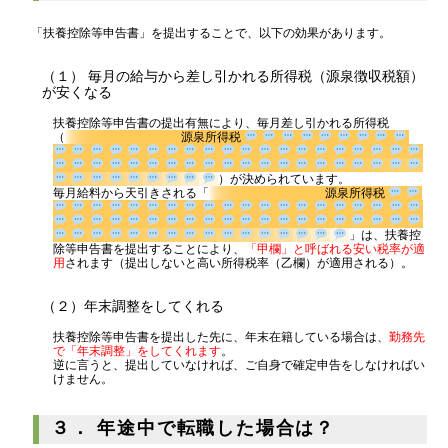
消費税
源泉所得税
「扶養控除等申告書」を提出することで、以下の効果があります。
その他
（１） 毎月の給与から差し引かれる所得税（源泉徴収税額）
が安くなる
扶養控除等申告書の提出有無により、毎月差し引かれる所得税
（
源泉所得税
）が決められています。
毎月給料から天引きされる「
源泉所得税
」は、扶養控
除等申告書を提出することにより、
「甲欄」と呼ばれる安い税率が適
用
されます（提出しないと高い所得税率（乙欄）が適用される）。
（２）年末調整をしてくれる
扶養控除等申告書を提出した先に、年末在籍している場合は、
勤務先
で「年末調整」をしてくれます
。
逆に言うと、提出していなければ、ご自身で確定申告をしなければい
けません。
３． 年途中で転職した場合は？