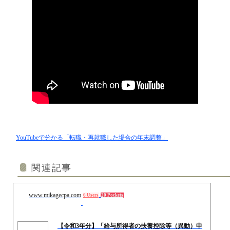
YouTubeで分かる「転職・再就職した場合の年末調整」
関連記事
www.mikagecpa.com
6 Users
20 Pockets
【令和3年分】「給与所得者の扶養控除等（異動）申