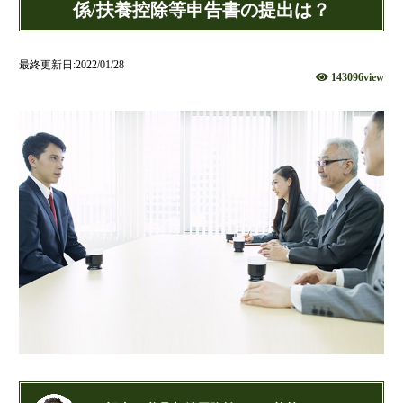
社団法人設立
係/扶養控除等申告書の提出は？
財団法人設立
NPO法人設立
最終更新日:2022/01/28
143096view
当事務所に依頼するメリット
経営革新計画取得支援
経営革新計画の内容
計画を立てることで見えてくるもの
承認のメリット
承認要件
留意事項
当税理士法人のサービス
資金調達支援
融資による資金調達について
金融機関の融資のポイント