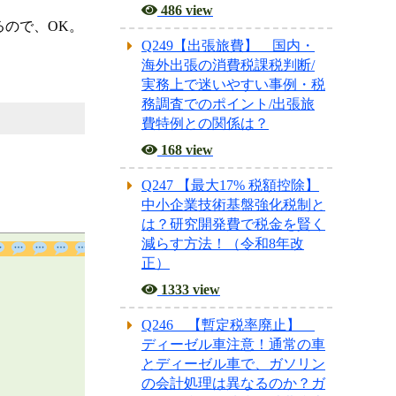
486 view
ので、OK。
Q249【出張旅費】 国内・
海外出張の消費税課税判断/
実務上で迷いやすい事例・税
務調査でのポイント/出張旅
費特例との関係は？
168 view
Q247 【最大17% 税額控除】
中小企業技術基盤強化税制と
は？研究開発費で税金を賢く
減らす方法！（令和8年改
正）
1333 view
Q246 【暫定税率廃止】
ディーゼル車注意！通常の車
とディーゼル車で、ガソリン
の会計処理は異なるのか？ガ