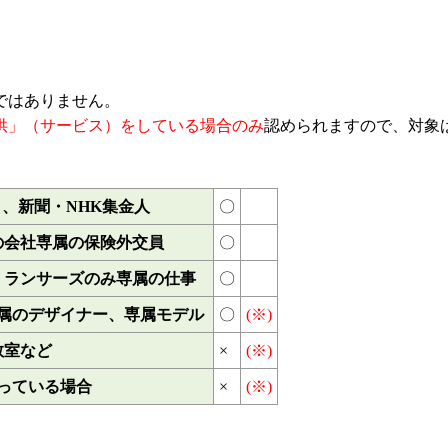
ではありません。
供」（サービス）をしている場合のみ
認められますので、対象
、新聞・NHK集金人 
〇
会社専属の保険外交員 
〇
ランサーズのみ専属の仕事 
〇
属のデザイナー、専属モデル 
〇
(※)
室など 
×
(※)
っている場合 
×
(※)