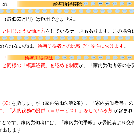
ため、「
給与所得控除
」（最低65万円）は適用できません。
」と同じような働き方
をしているケースもあります。この場合
除
が認められないのは、
給与所得者との比較で平等性に欠けます
、「
給与所得控除
」と同様の「概算経費」を認める制度
が、「家内労働者等の
方
(※)
を指しますが（家内労働法第2条）、「家内労働者等」の
に、「人的役務の提供（＝サービス）」をしている方
が含まれ
などです。家内労働者には、「家内労働手帳」が委託者より交
提出します。