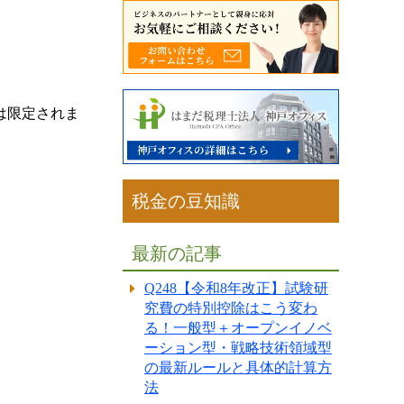
は限定されま
税金の豆知識
最新の記事
Q248【令和8年改正】試験研
究費の特別控除はこう変わ
る！一般型＋オープンイノベ
ーション型・戦略技術領域型
の最新ルールと具体的計算方
法