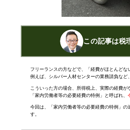
この記事は税
公認会計士・税理士：濱田隆祐(はまだり
フリーランスの方などで、「経費がほとんどな
はまだ税理士法人
の代表税理士
例えば、シルバー人材センターの業務請負など
近畿税理士会 神戸支部：登録番号12189
日本公認会計士協会 兵庫会：
登録番号17
こういった方の場合、所得税上、実際の経費が
兵庫県行政書士会：登録番号19300373
「家内労働者等の必要経費の特例」と呼ばれ、
1973年生まれ、大阪府豊中市出身
今回は、「家内労働者等の必要経費の特例」の
あずさ監査法人出身
す。
クレアビズコンサルティング株式会社
YouTubeチャ
相続専門サイト：
御影みらい相続セン