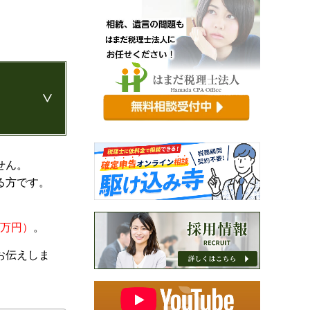
せん。
る方です。
5万円）
。
お伝えしま
識