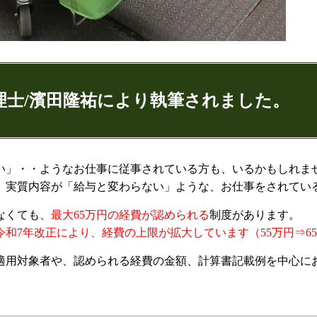
理士/濱田隆祐により執筆されました。
ゅうすけ)
い」・・ようなお仕事に従事されている方も、いるかもしれま
、実質内容が「給与と変わらない」ような、お仕事をされてい
9
074
なくても、
最大65万円の経費が認められる
制度があります。
令和7年改正により、経費の上限が拡大しています（55万円⇒6
適用対象者や、認められる経費の金額、計算書記載例を中心に
：代表取締役
ンネル：
はまだ税理士法人のちょっとお得な税金の豆知
ター