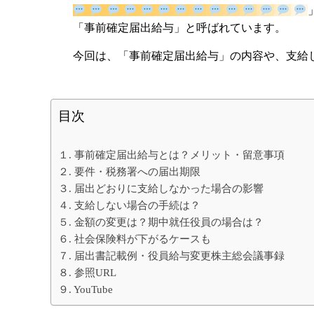
「事前確定届出給与」と呼ばれています。
今回は、「事前確定届出給与」の内容や、支給
目次
１. 事前確定届出給与とは？メリット・留意事項
２. 要件・税務署への届出期限
３. 届出どおりに支給しなかった場合の影響
４. 支給しない場合の手続は？
５. 金額の変更は？期中就任役員の場合は？
６. 社会保険料が下がるケースも
７. 届出書記載例・役員給与変更株主総会議事録
８. 参照URL
９. YouTube