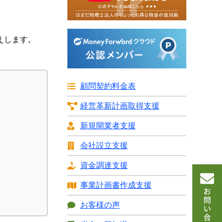
えします。
顧問契約料金表
経営革新計画
取得支援
新規開業者支援
会社設立支援
資金調達支援
事業計画書
作成支援
お客様の声