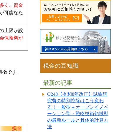
が多く、資金
払
が可能なた
料の上限が設
社会保険料が
税金の豆知識
特徴です。
最新の記事
Q248【令和8年改正】試験研
究費の特別控除はこう変わ
る！一般型＋オープンイノベ
ーション型・戦略技術領域型
の最新ルールと具体的計算方
法