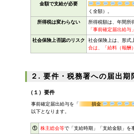
届出どおりの日付・
支給する日付・金額
金額で支給が必要
なく全額）。
所得税は変わらない
所得税額は、年間所
「事前確定届出給与
社会保険上否認のリスク
社会保険上は、形式
合は、「給料（報酬
２. 要件・税務署への届出期
（１）要件
事前確定届出給与を「
損金
は、以下となります。