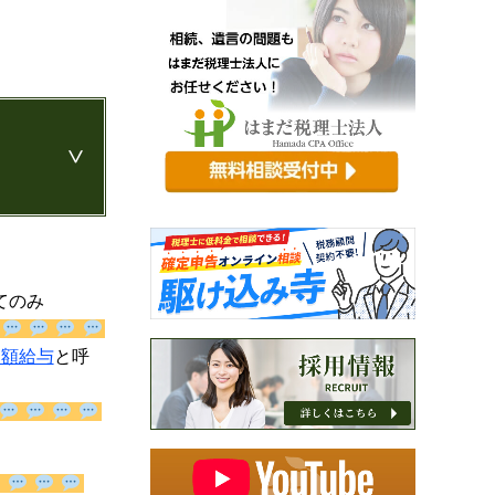
てのみ
。
定期同額給
識