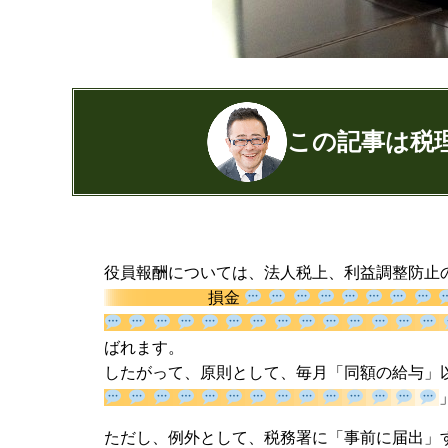
この記事は税
公認会計士・税理士：濱田隆祐(はまだり
はまだ税理士法人
の代表税理士
役員報酬については、法人税上、利益調整防止
近畿税理士会 神戸支部：登録番号12189
損金
日本公認会計士協会 兵庫会：
登録番号17
兵庫県行政書士会：登録番号19300373
与
と呼ばれます。
1973年生まれ、大阪府豊中市出身
したがって、原則として、毎月「同額の給与」
あずさ監査法人出身
クレアビズコンサルティング株式会社
YouTubeチャ
ただし、例外として、税務署に「事前に届出」
相続専門サイト：
御影みらい相続セン