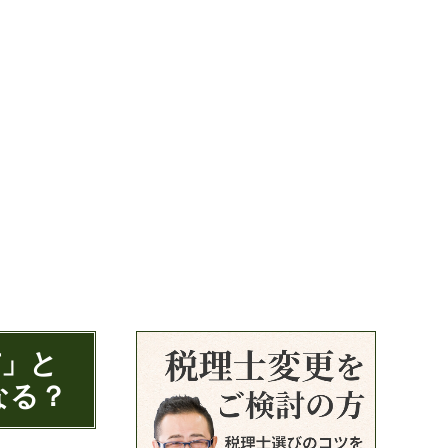
与」と
なる？