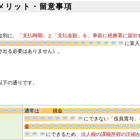
？メリット・留意事項
は別に、
「支払時期」と「支払金額」を、事前に税務署に届出
に
に届け出る必要はありません）。
以下の通りです。
通常は
損金
算入できる
にできない「役員賞
損金
にできるため、
法人税の課