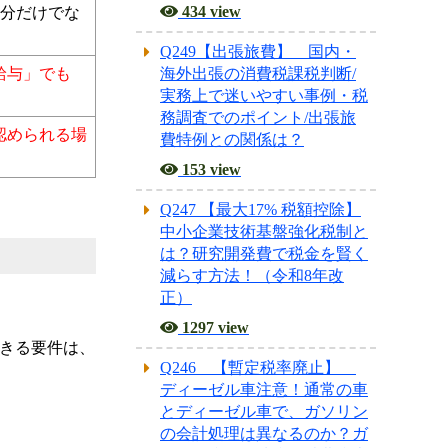
434 view
損金
超過分だけで
Q249【出張旅費】 国内・
海外出張の消費税課税判断/
実務上で迷いやすい事例・税
給与」でも
務調査でのポイント/出張旅
費特例との関係は？
認められる場
153 view
Q247 【最大17% 税額控除】
中小企業技術基盤強化税制と
は？研究開発費で税金を賢く
減らす方法！（令和8年改
正）
1297 view
Q246 【暫定税率廃止】
にできる要件
ディーゼル車注意！通常の車
とディーゼル車で、ガソリン
の会計処理は異なるのか？ガ