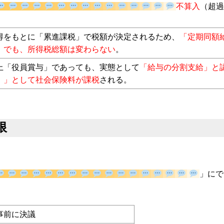
が、
届出書の日付・金額と1円でも異なる場合は、支給額が全額
不算入
（
得をもとに「累進課税」で税額が決定されるため、
「定期同額
」でも、所得税総額は変わらない
。
上「役員賞与」であっても、実態として
「給与の分割支給」と
）」として社会保険料が課税
される。
限
」