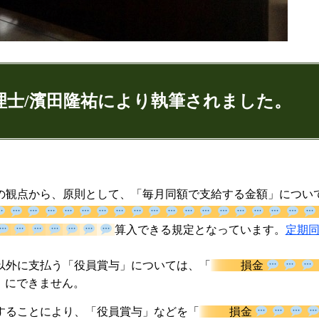
理士/濱田隆祐により執筆されました。
ゅうすけ)
の観点から、原則として、「毎月同額で支給する金額」につい
9
074
算入できる規定となっています
以外に支払う「役員賞与」については、「
損金
」にできません。
：代表取締役
ンネル：
はまだ税理士法人のちょっとお得な税金の豆知
することにより、「役員賞与」などを「
損金
ター