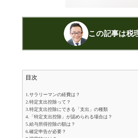
この記事は税
公認会計士・税理士：濱田隆祐(はまだり
はまだ税理士法人
の代表税理士
近畿税理士会 神戸支部：登録番号12189
目次
日本公認会計士協会 兵庫会：
登録番号17
兵庫県行政書士会：登録番号19300373
1.サラリーマンの経費は？
1973年生まれ、大阪府豊中市出身
2.特定支出控除って？
あずさ監査法人出身
3.特定支出控除にできる「支出」の種類
クレアビズコンサルティング株式会社
4.「特定支出控除」が認められる場合は？
YouTubeチャ
5.給与所得控除の額は？
相続専門サイト：
御影みらい相続セン
6.確定申告が必要？