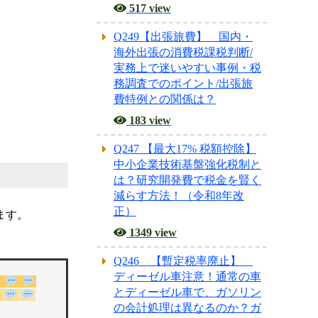
517 view
Q249【出張旅費】 国内・
海外出張の消費税課税判断/
実務上で迷いやすい事例・税
務調査でのポイント/出張旅
費特例との関係は？
183 view
Q247 【最大17% 税額控除】
中小企業技術基盤強化税制と
は？研究開発費で税金を賢く
減らす方法！（令和8年改
正）
ます。
1349 view
Q246 【暫定税率廃止】
ディーゼル車注意！通常の車
とディーゼル車で、ガソリン
の会計処理は異なるのか？ガ