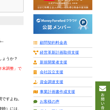
ん。
顧問契約料金表
経営革新計画
取得支援
しょうか？
新規開業者支援
年末調整」で
会社設立支援
資金調達支援
事業計画書
作成支援
間ですよね。
お客様の声
整時）には、