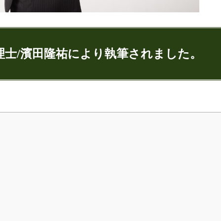
理士/濱田隆祐により執筆されました。
ゅうすけ)
9
074
：代表取締役
ンネル：
はまだ税理士法人のちょっとお得な税金の豆知
ター