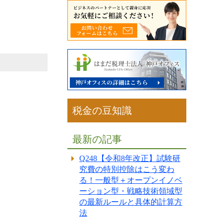
。
税金の豆知識
最新の記事
Q248【令和8年改正】試験研
究費の特別控除はこう変わ
る！一般型＋オープンイノベ
ーション型・戦略技術領域型
の最新ルールと具体的計算方
法