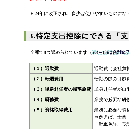
Ｈ24年に改正され、多少は使いやすいものにな
3.特定支出控除にできる「
全部で8つ認められています（
(6)～(8)は合計
（１）通勤費
通勤費（会社負
（２）転居費用
転勤の際の引越
（３）単身赴任者の帰宅旅費
単身赴任者が自
（４）研修費
業務で必要な研
（５）資格取得費用
業務に必要な資
⇒例えば、士業
自動車免許、英