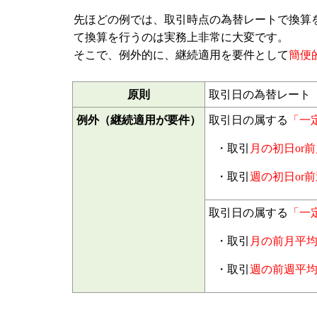
先ほどの例では、取引時点の為替レートで換算
て換算を行うのは実務上非常に大変です。
そこで、例外的に、継続適用を要件として
簡便
原則
取引日の為替レート
例外（継続適用が要件）
取引日の属する
「一
・取引
月の初日or
・取引
週の初日or
取引日の属する
「一
・取引
月の前月平
・取引
週の前週平