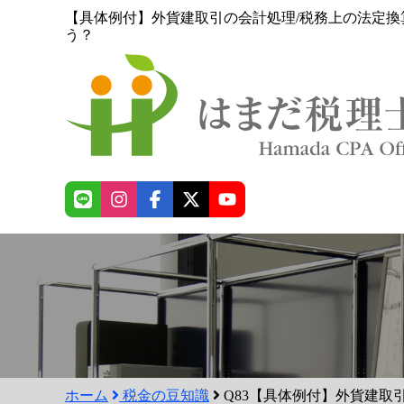
【具体例付】外貨建取引の会計処理/税務上の法定換
う？
ホーム
税金の豆知識
Q83【具体例付】外貨建取