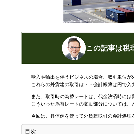
この記事は税
公認会計士・税理士：濱田隆祐(はまだり
輸入や輸出を伴うビジネスの場合、取引単位が
はまだ税理士法人
の代表税理士
これらの外貨建の取引は・・会計帳簿は円で入
近畿税理士会 神戸支部：登録番号12189
日本公認会計士協会 兵庫会：
登録番号17
また、取引時の為替レートは、代金決済時には
兵庫県行政書士会：登録番号19300373
こういった為替レートの変動部分については、
1973年生まれ、大阪府豊中市出身
今回は、具体例を使って外貨建取引の会計処理
あずさ監査法人出身
クレアビズコンサルティング株式会社
目次
YouTubeチャ