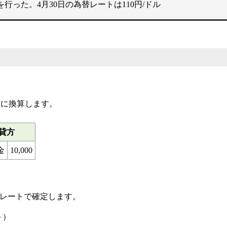
を行った。4月30日の為替レートは110円/ドル
円に換算します。
貸方
金
10,000
替レートで確定します。
ト）