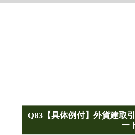
Q83【具体例付】外貨建取
ー