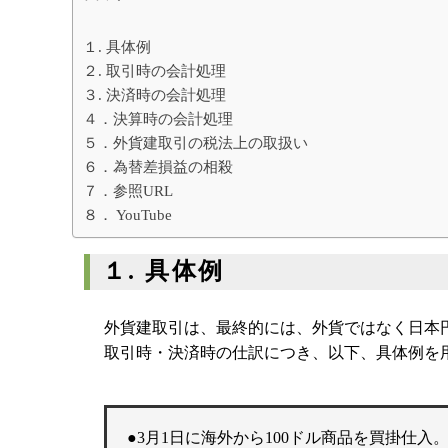
相続専門サイト：
御影みらい相続セン
１. 具体例
２. 取引時の会計処理
３. 決済時の会計処理
４．決算時の会計処理
５．外貨建取引の税法上の取扱い
６．為替差損益の相殺
７．参照URL
８． YouTube
１. 具体例
外貨建取引は、最終的には、外貨ではなく日本
取引時・決済時の仕訳につき、以下、具体例を
●3月1日に海外から100ドル商品を買掛仕入。