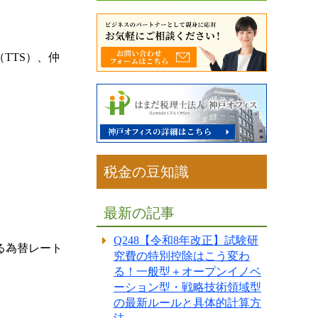
TTS）、仲
税金の豆知識
最新の記事
Q248【令和8年改正】試験研
る為替レート
究費の特別控除はこう変わ
る！一般型＋オープンイノベ
ーション型・戦略技術領域型
の最新ルールと具体的計算方