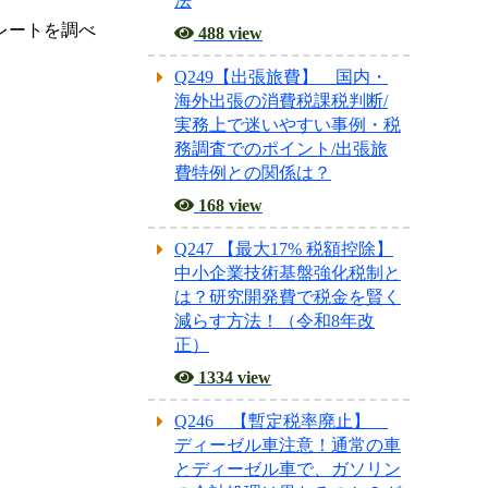
法
レートを調べ
488 view
Q249【出張旅費】 国内・
。
海外出張の消費税課税判断/
実務上で迷いやすい事例・税
務調査でのポイント/出張旅
費特例との関係は？
168 view
Q247 【最大17% 税額控除】
中小企業技術基盤強化税制と
は？研究開発費で税金を賢く
減らす方法！（令和8年改
正）
1334 view
Q246 【暫定税率廃止】
ディーゼル車注意！通常の車
とディーゼル車で、ガソリン