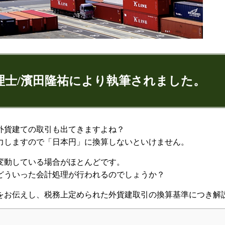
理士/濱田隆祐により執筆されました。
ゅうすけ)
外貨建ての取引も出てきますよね？
力しますので「日本円」に換算しないといけません。
9
074
変動している場合がほとんどです。
どういった会計処理が行われるのでしょうか？
をお伝えし、税務上定められた外貨建取引の換算基準につき解
：代表取締役
ンネル：
はまだ税理士法人のちょっとお得な税金の豆知