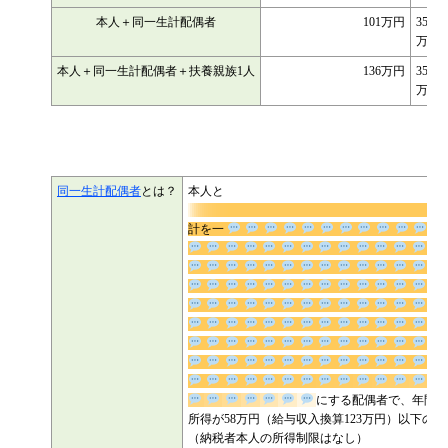
本人＋同一生計配偶者
101万円
35万
万円
本人＋同一生計配偶者＋扶養親族1人
136万円
35万
万円
同一生計配偶者
とは？
本人と
計を一
にする配偶者で、年間合計所得が58万円（給
入換算123万円）以下の方（納税者本人の所得制
はなし）