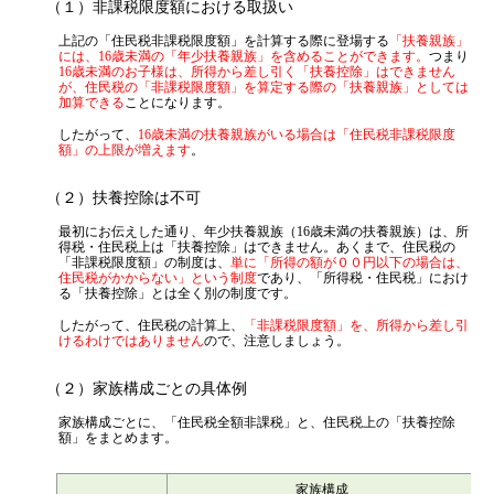
（１）非課税限度額における取扱い
上記の「住民税非課税限度額」を計算する際に登場する
「扶養親族」
には、16歳未満の「年少扶養親族」を含めることができます。
つまり
16歳未満のお子様は、所得から差し引く「扶養控除」はできません
が、住民税の「非課税限度額」を算定する際の「扶養親族」としては
加算できる
ことになります。
したがって、
16歳未満の扶養親族がいる場合は「住民税非課税限度
額」の上限が増えます
。
（２）扶養控除は不可
最初にお伝えした通り、年少扶養親族（16歳未満の扶養親族）は、所
得税・住民税上は「扶養控除」はできません。あくまで、住民税の
「非課税限度額」の制度は、
単に「所得の額が００円以下の場合は、
住民税がかからない」という制度
であり、「所得税・住民税」におけ
る「扶養控除」とは全く別の制度です。
したがって、住民税の計算上、
「非課税限度額」を、所得から差し引
けるわけではありません
ので、注意しましょう。
（２）家族構成ごとの具体例
家族構成ごとに、「住民税全額非課税」と、住民税上の「扶養控除
額」をまとめます。
家族構成