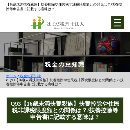
【16歳未満扶養親族】扶養控除や住民税非課税限度額との関係は？/扶養控
除等申告書に記載する意味は？
ホーム
税金の豆知識
ホーム
税金の豆知識
各種支援業務
Q93【16歳未満扶養親族】扶養控除や住民税非課税限度額との関係は？/扶
養控除等申告書に記載する意味は？
会社設立支援
会社設立0円プラン
Q93【16歳未満扶養親族】扶養控除や住民
税非課税限度額との関係は？/扶養控除等
株式会社設立
申告書に記載する意味は？
合同会社設立