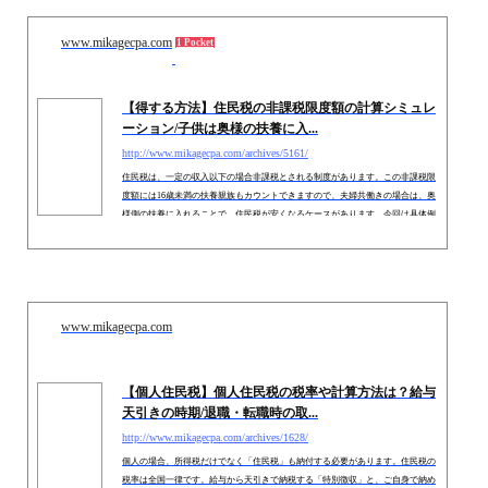
www.mikagecpa.com
1 Pocket
【得する方法】住民税の非課税限度額の計算シミュレ
ーション/子供は奥様の扶養に入...
http://www.mikagecpa.com/archives/5161/
住民税は、一定の収入以下の場合非課税とされる制度があります。この非課税限
度額には16歳未満の扶養親族もカウントできますので、夫婦共働きの場合は、奥
様側の扶養に入れることで、住民税が安くなるケースがあります。今回は具体例
を用いて、住民税の非課税限度額をまとめます。
www.mikagecpa.com
【個人住民税】個人住民税の税率や計算方法は？給与
天引きの時期/退職・転職時の取...
http://www.mikagecpa.com/archives/1628/
個人の場合、所得税だけでなく「住民税」も納付する必要があります。住民税の
税率は全国一律です。給与から天引きで納税する「特別徴収」と、ご自身で納め