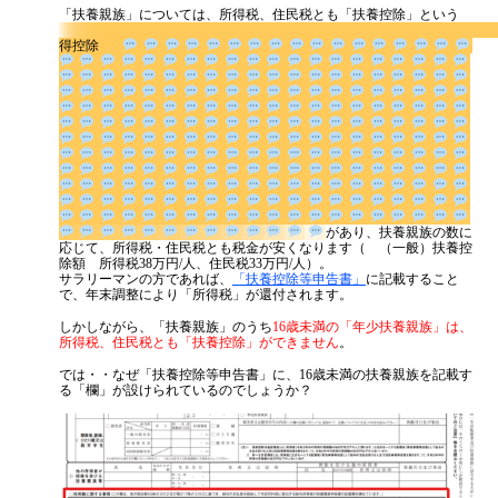
「扶養親族」については、所得税、住民税とも「扶養控除」という
代表挨拶
得控除
神戸オフィス
大阪オフィス
事務所概要
アクセスマップ
代表プロフィール
があ
り、扶養親族の数に応じて、所得税・住民税とも税金が安くなります
スタッフプロフィール
（ （一般）扶養控除額 所得税38万円/人、住民税33万円/人）。
サラリーマンの方であれば、
「扶養控除等申告書」
に記載すること
採用情報
で、年末調整により「所得税」が還付されます。
しかしながら、「扶養親族」のうち
16歳未満の「年少扶養親族」は、
所得税、住民税とも「扶養控除」ができません
。
税金の豆知識
では・・なぜ「扶養控除等申告書」に、16歳未満の扶養親族を記載す
る「欄」が設けられているのでしょうか？
所得税
法人税