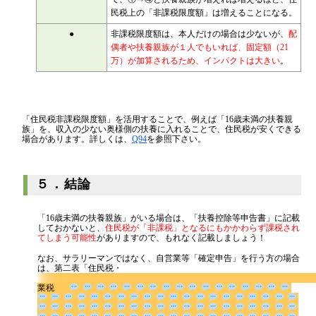
民税上の「非課税限度額」は増えることになる。
●
非課税限度額は、本人だけの場合は少ないが、
配
偶者や扶養親族が１人でもいれば、固定額（21
万）が加算されるため、インパクトは大きい
。
「住民税非課税限度額」を活用することで、例えば「16歳未満の扶養親
族」を、収入の少ない奥様側の扶養に入れることで、住民税が安くできる
場合があります。詳しくは、
Q94
を参照下さい。
５．結論
「16歳未満の扶養親族」がいる場合は、「扶養控除等申告書」に記載
しておかないと、
住民税が「非課税」となるにもかかわらず課税され
てしまう可能性
がありますので、もれなく記載しましょう！
なお、サラリーマンではなく、自営業等「確定申告」を行う方の場合
は、第二表「住民税・
業税