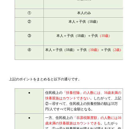
①
本人のみ
②
本人＋子供（18歳）
③
本人＋子供（18歳）＋子供
（10歳）
④
本人＋子供（18歳）＋子供
（10歳）
＋子供
（2歳）
上記のポイントをまとめると以下の通りです。
●
住民税上の
「扶養控除」の人数には、16歳未満の
扶養親族はカウントできない
。したがって、上記
②～④すべて、住民税上の扶養控除の額は33万
円/人ですべて同じ金額となる。
●
一方、住民税上の
「非課税限度額」の人数には16
歳未満の扶養親族はカウントできる
。したがっ
て、①⇒④と扶養親族が増えれば増えるほど、住