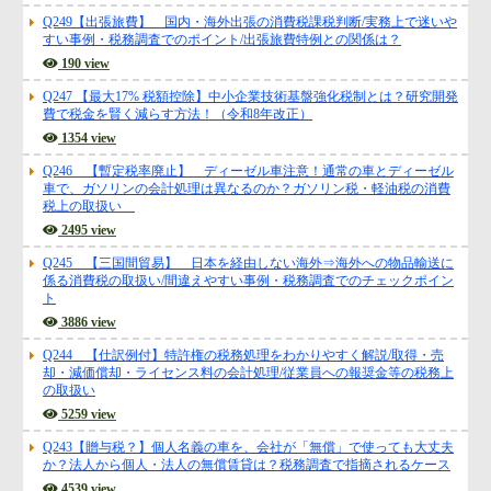
Q249【出張旅費】 国内・海外出張の消費税課税判断/実務上で迷いや
すい事例・税務調査でのポイント/出張旅費特例との関係は？
190 view
Q247 【最大17% 税額控除】中小企業技術基盤強化税制とは？研究開発
費で税金を賢く減らす方法！（令和8年改正）
1354 view
Q246 【暫定税率廃止】 ディーゼル車注意！通常の車とディーゼル
車で、ガソリンの会計処理は異なるのか？ガソリン税・軽油税の消費
税上の取扱い
2495 view
Q245 【三国間貿易】 日本を経由しない海外⇒海外への物品輸送に
係る消費税の取扱い/間違えやすい事例・税務調査でのチェックポイン
ト
3886 view
Q244 【仕訳例付】特許権の税務処理をわかりやすく解説/取得・売
却・減価償却・ライセンス料の会計処理/従業員への報奨金等の税務上
の取扱い
5259 view
Q243【贈与税？】個人名義の車を、会社が「無償」で使っても大丈夫
か？法人から個人・法人の無償賃貸は？税務調査で指摘されるケース
4539 view