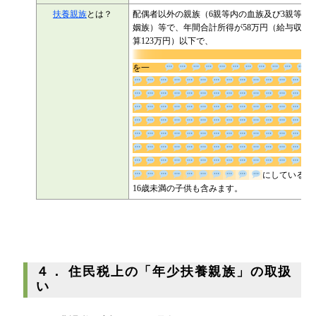
扶養親族
とは？
配偶者以外の親族（6親等内の血族及び3親等内
族）等で、年間合計所得が58万円（給与収入換
123万円）以下で、
生
を一
にしている方。16歳未満の子供
含みます。
４． 住民税上の「年少扶養親族」の取扱
い