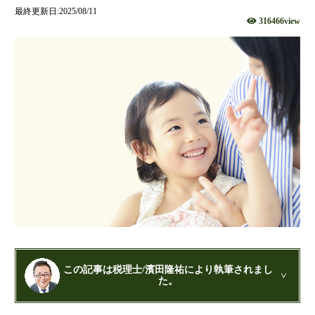
社団法人設立
最終更新日:2025/08/11
316466view
財団法人設立
NPO法人設立
当事務所に依頼するメリット
経営革新計画取得支援
経営革新計画の内容
計画を立てることで見えてくるもの
承認のメリット
承認要件
留意事項
当税理士法人のサービス
資金調達支援
融資による資金調達について
この記事は税理士/濱田隆祐により執筆されまし
た。
金融機関の融資のポイント
公認会計士・税理士：濱田隆祐(はまだりゅうすけ)