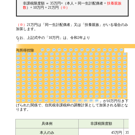
非課税限度額 ＝ 35万円×（本人 + 同一生計配偶者 +
扶養親族
数
）+ 10万円 + 21万円
（※）
（※）
21万円は「同一生計配偶者」又は「扶養親族」がいる場合のみ
加算します。
なお、上記式中の「10万円」は、令和2年より
「
与所得控除
」が10万円引き下げられた関係で、住民税非課税枠の調整計算として
加算される額となります。
具体例
非課税限度額
本人のみ
45万円
35万