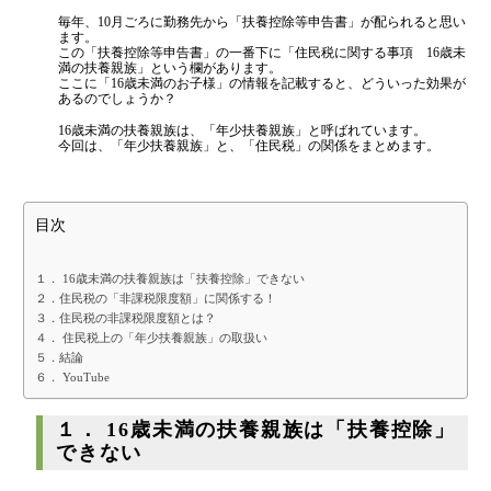
融資を受けやすくする経営
毎年、10月ごろに勤務先から「扶養控除等申告書」が配られると思い
はまだ税理士法人
の代表税理士
金融機関から調達するメリットとデメリット
ます。
近畿税理士会 神戸支部：登録番号121899
この「扶養控除等申告書」の一番下に「住民税に関する事項 16歳未
日本公認会計士協会 兵庫会：
登録番号17074
満の扶養親族」という欄があります。
VCによる資金調達
ここに「16歳未満のお子様」の情報を記載すると、どういった効果が
兵庫県行政書士会：登録番号19300373
あるのでしょうか？
1973年生まれ、大阪府豊中市出身
あずさ監査法人出身
16歳未満の扶養親族は、「年少扶養親族」と呼ばれています。
料金案内
クレアビズコンサルティング株式会社
：代表取締役
今回は、「年少扶養親族」と、「住民税」の関係をまとめます。
YouTubeチャンネル：
はまだ税理士法
人のちょっとお得な税金の豆知識
相続専門サイト：
御影みらい相続センター
通常料金
目次
創業3年目までの特別料金
他の税理士事務所からの切り替えの場合
１． 16歳未満の扶養親族は「扶養控除」できない
２．住民税の「非課税限度額」に関係する！
ベンチャー企業応援パック
３．住民税の非課税限度額とは？
４． 住民税上の「年少扶養親族」の取扱い
記帳代行/その他
５．結論
６． YouTube
個人事業主のお客様
１． 16歳未満の扶養親族は「扶養控除」
できない
事務所案内