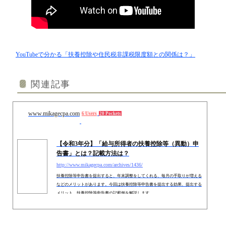
YouTubeで分かる「扶養控除や住民税非課税限度額との関係は？」
関連記事
www.mikagecpa.com
6 Users
20 Pockets
【令和3年分】「給与所得者の扶養控除等（異動）申
告書」とは？記載方法は？
http://www.mikagecpa.com/archives/1436/
扶養控除等申告書を提出すると、年末調整をしてくれる、毎月の手取りが増える
などのメリットがあります。今回は扶養控除等申告書を提出する効果、提出する
メリット、扶養控除等申告書の記載例を解説します。