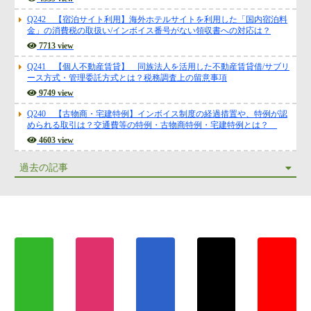
Q242 【宿泊サイト利用】海外ホテルサイトを利用した「国内宿泊料
金」の消費税の取扱い/インボイス番号がない領収書への対応は？
7713 view
Q241 【個人不動産賃貸】 同族法人を活用した不動産賃貸借/サブリ
ース方式・管理委託方式とは？税務調査上の留意事項
9749 view
Q240 【古物商・宅建特例】インボイス制度の経過措置や、特例が認
められる取引は？交通費等の特例・古物商特例・宅建特例とは？
4603 view
過去の記事