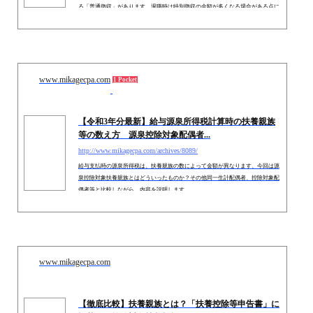
る「普通徴収」があります。退職時は特別徴収の金額が多くなる場合がある点に
注意が必要です。
www.mikagecpa.com
1 Pocket
【令和3年分最新】給与源泉所得税計算時の扶養親族
等の数え方 源泉控除対象配偶者...
http://www.mikagecpa.com/archives/8089/
給与支払時の源泉所得税は、扶養親族の数によって金額が異なります、今回は源
泉控除対象扶養親族とはどういったものか？その他同一生計配偶者、控除対象配
偶者等と比較しながら、内容を説明します。
www.mikagecpa.com
【徹底比較】扶養親族とは？「扶養控除等申告書」に