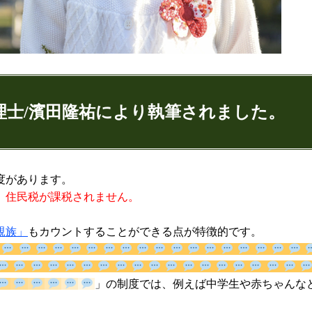
理士/濱田隆祐により執筆されました。
ゅうすけ)
度があります。
、住民税が課税されません。
9
074
親族」
もカウントすることができる点が特徴的です。
」の制度では、例えば中学生や赤ち
：代表取締役
ンネル：
はまだ税理士法人のちょっとお得な税金の豆知