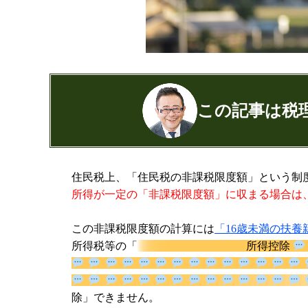
この記事は税
公認会計士・税理士：濱田隆祐(はまだり
住民税上、「住民税の非課税限度額」という制
はまだ税理士法人
の代表税理士
所得が一定の「非課税限度額」に収まる場合は
近畿税理士会 神戸支部：登録番号12189
日本公認会計士協会 兵庫会：
登録番号17
この非課税限度額の計算には
「16歳未満の扶養
兵庫県行政書士会：登録番号19300373
所得税等の「
所得控除
1973年生まれ、大阪府豊中市出身
あずさ監査法人出身
クレアビズコンサルティング株式会社
「扶養控除」できません。
YouTubeチャ