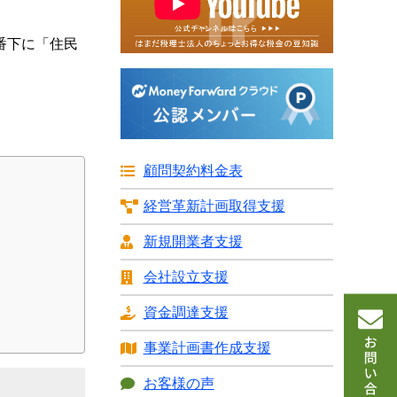
。
番下に「住民
顧問契約料金表
経営革新計画
取得支援
新規開業者支援
会社設立支援
資金調達支援
事業計画書
作成支援
お客様の声