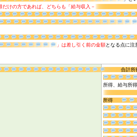
、
給与所得だけの方であれば、どちらも「給与収入－
」は差し引く前の金額
と
合
所得、給与
所得