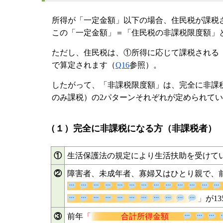
所得が「一定金額」以下の場合、住民税が課税
この「一定金額」＝「住民税の非課税限度額」
ただし、住民税は、①所得に応じて課税される
で算定されます（
Q16
参照）。
したがって、「非課税限度額」は、完全に非課
のみ課税）の2パターンそれぞれが定められて
（１）完全に非課税になる方（非課税者）
①
生活保護法の規定により生活扶助を受けて
②
障害者、未成年者、寡婦又はひとり親で、
」
③
前年
「
合計所得金額