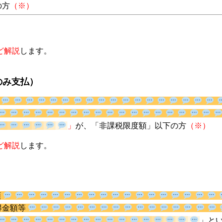
下の方
（※）
ど解説
します。
のみ支払）
」
が、「非課税限度額」以下の方
（
ど解説
します。
額
所得金額等