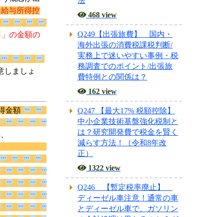
法
給
468 view
Q249【出張旅費】 国内・
海外出張の消費税課税判断/
実務上で迷いやすい事例・税
務調査でのポイント/出張旅
なる点に注意
費特例との関係は？
162 view
計所得金額
とは？
Q247 【最大17% 税額控除】
中小企業技術基盤強化税制と
とは、事業
は？研究開発費で税金を賢く
所得、
減らす方法！（令和8年改
雑
正）
1322 view
Q246 【暫定税率廃止】
ディーゼル車注意！通常の車
とディーゼル車で、ガソリン