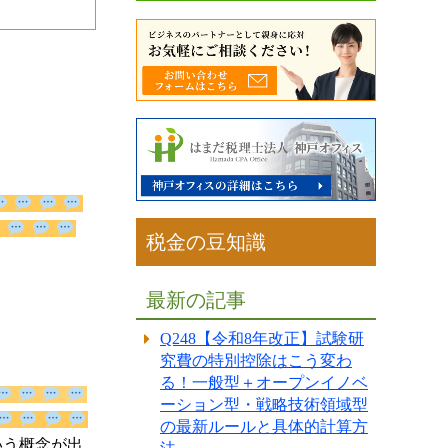
税金の豆知識
※）
最新の記事
Q248【令和8年改正】試験研
究費の特別控除はこう変わ
る！一般型＋オープンイノベ
ーション型・戦略技術領域型
の最新ルールと具体的計算方
」という