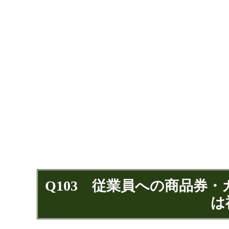
Q103 従業員への商品券
は