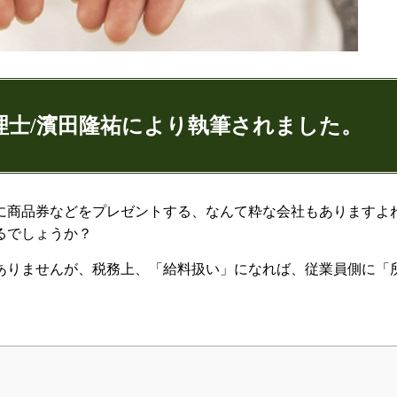
理士/濱田隆祐により執筆されました。
ゅうすけ)
に商品券などをプレゼントする、なんて粋な会社もありますよ
るでしょうか？
9
074
ありませんが、税務上、「給料扱い」になれば、従業員側に「
。
：代表取締役
ンネル：
はまだ税理士法人のちょっとお得な税金の豆知
ター