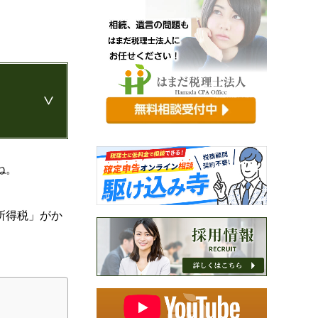
ね。
所得税」がか
識