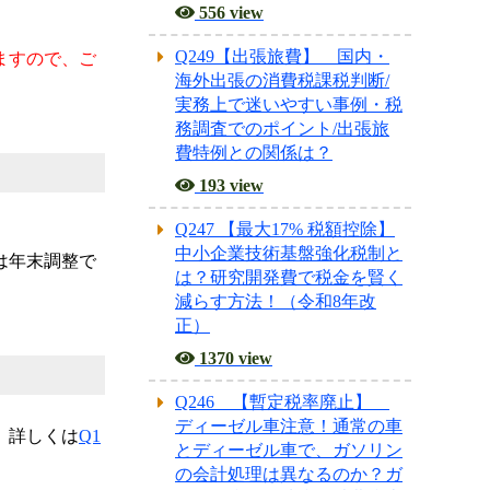
556 view
Q249【出張旅費】 国内・
海外出張の消費税課税判断/
ますので、ご
実務上で迷いやすい事例・税
務調査でのポイント/出張旅
費特例との関係は？
193 view
Q247 【最大17% 税額控除】
中小企業技術基盤強化税制と
は？研究開発費で税金を賢く
は年末調整で
減らす方法！（令和8年改
正）
1370 view
Q246 【暫定税率廃止】
ディーゼル車注意！通常の車
とディーゼル車で、ガソリン
。詳しくは
Q1
の会計処理は異なるのか？ガ