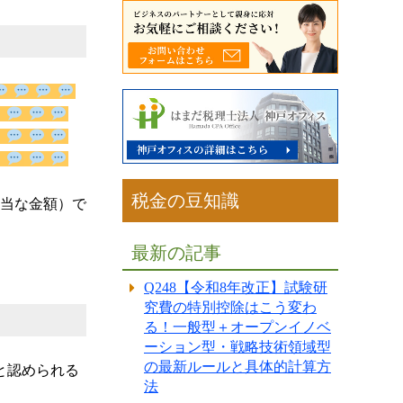
税金の豆知識
相当な金額）で
最新の記事
。
Q248【令和8年改正】試験研
究費の特別控除はこう変わ
る！一般型＋オープンイノベ
ーション型・戦略技術領域型
の最新ルールと具体的計算方
法
と認められる