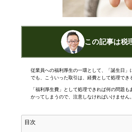
この記事は税
公認会計士・税理士：濱田隆祐(はまだり
従業員への福利厚生の一環として、「誕生日」
はまだ税理士法人
の代表税理士
でも、こういった取引は、経費として処理でき
近畿税理士会 神戸支部：登録番号12189
日本公認会計士協会 兵庫会：
登録番号17
「福利厚生費」として処理できれば何の問題も
兵庫県行政書士会：登録番号19300373
かってしまうので、注意しなければいけません
1973年生まれ、大阪府豊中市出身
あずさ監査法人出身
クレアビズコンサルティング株式会社
目次
YouTubeチャ
相続専門サイト：
御影みらい相続セン