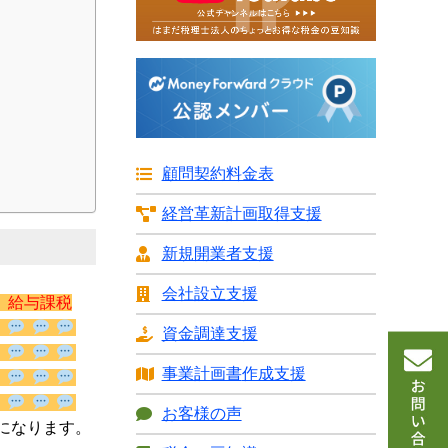
顧問契約料金表
経営革新計画
取得支援
新規開業者支援
会社設立支援
給与課税
資金調達支援
事業計画書
作成支援
お客様の声