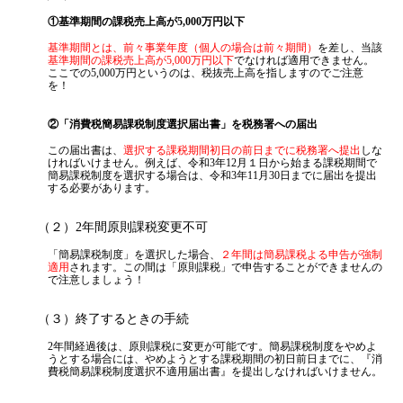
①基準期間の課税売上高が5,000万円以下
基準期間とは、前々事業年度（個人の場合は前々期間）
を差し、当該
基準期間の課税売上高が5,000万円以下
でなければ適用できません。
ここでの5,000万円というのは、税抜売上高を指しますのでご注意
を！
②「消費税簡易課税制度選択届出書」を税務署への届出
この届出書は、
選択する課税期間初日の前日までに税務署へ提出
しな
ければいけません。例えば、令和3年12月１日から始まる課税期間で
簡易課税制度を選択する場合は、令和3年11月30日までに届出を提出
する必要があります。
（２）2年間原則課税変更不可
「簡易課税制度」を選択した場合、
２年間は簡易課税よる申告が強制
適用
されます。この間は「原則課税」で申告することができませんの
で注意しましょう！
（３）終了するときの手続
2年間経過後は、原則課税に変更が可能です。簡易課税制度をやめよ
うとする場合には、やめようとする課税期間の初日前日までに、『消
費税簡易課税制度選択不適用届出書』を提出しなければいけません。