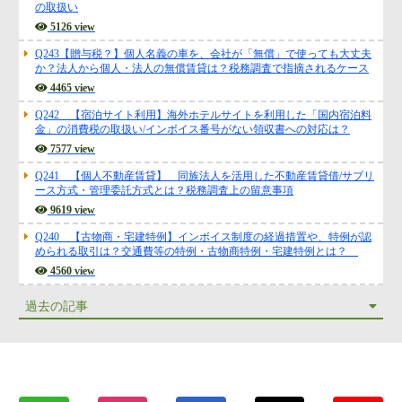
の取扱い
5126 view
Q243【贈与税？】個人名義の車を、会社が「無償」で使っても大丈夫
か？法人から個人・法人の無償賃貸は？税務調査で指摘されるケース
4465 view
Q242 【宿泊サイト利用】海外ホテルサイトを利用した「国内宿泊料
金」の消費税の取扱い/インボイス番号がない領収書への対応は？
7577 view
Q241 【個人不動産賃貸】 同族法人を活用した不動産賃貸借/サブリ
ース方式・管理委託方式とは？税務調査上の留意事項
9619 view
Q240 【古物商・宅建特例】インボイス制度の経過措置や、特例が認
められる取引は？交通費等の特例・古物商特例・宅建特例とは？
4560 view
過去の記事