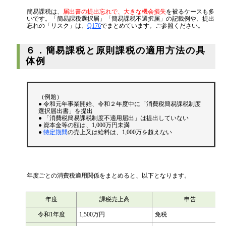
簡易課税は、
届出書の提出忘れで、大きな機会損失
を被るケースも多
いです。「簡易課税選択届」「簡易課税不選択届」の記載例や、提出
忘れの「リスク」は、
Q176
でまとめています。ご参照ください。
６．簡易課税と原則課税の適用方法の具
体例
（例題）
● 令和元年事業開始、令和２年度中に「消費税簡易課税制度
選択届出書」を提出
● 「消費税簡易課税制度不適用届出」は提出していない
● 資本金等の額は、1,000万円未満
●
特定期間
の売上又は給料は、1,000万を超えない
年度ごとの消費税適用関係をまとめると、以下となります。
年度
課税売上高
申告
令和1年度
1,500万円
免税