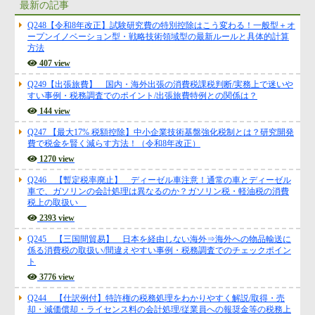
最新の記事
Q248【令和8年改正】試験研究費の特別控除はこう変わる！一般型＋オ
ープンイノベーション型・戦略技術領域型の最新ルールと具体的計算
方法
407 view
Q249【出張旅費】 国内・海外出張の消費税課税判断/実務上で迷いや
すい事例・税務調査でのポイント/出張旅費特例との関係は？
144 view
Q247 【最大17% 税額控除】中小企業技術基盤強化税制とは？研究開発
費で税金を賢く減らす方法！（令和8年改正）
1270 view
Q246 【暫定税率廃止】 ディーゼル車注意！通常の車とディーゼル
車で、ガソリンの会計処理は異なるのか？ガソリン税・軽油税の消費
税上の取扱い
2393 view
Q245 【三国間貿易】 日本を経由しない海外⇒海外への物品輸送に
係る消費税の取扱い/間違えやすい事例・税務調査でのチェックポイン
ト
3776 view
Q244 【仕訳例付】特許権の税務処理をわかりやすく解説/取得・売
却・減価償却・ライセンス料の会計処理/従業員への報奨金等の税務上