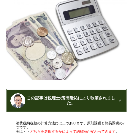
財団法人設立
NPO法人設立
当事務所に依頼するメリット
経営革新計画取得支援
経営革新計画の内容
計画を立てることで見えてくるもの
承認のメリット
承認要件
留意事項
当税理士法人のサービス
資金調達支援
この記事は税理士/濱田隆祐により執筆されまし
た。
融資による資金調達について
公認会計士・税理士：濱田隆祐(はまだりゅうすけ)
金融機関の融資のポイント
消費税納税額の計算方法には二つあります。原則課税と簡易課税の2
はまだ税理士法人
の代表税理士
つです。
融資を受けやすくする経営
近畿税理士会 神戸支部：登録番号121899
実は・・
どちらを選択するかによって納税額が変わってきます
。