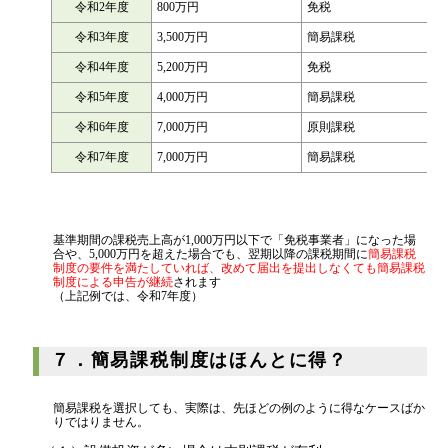
令和2年度
800万円
免税
令和3年度
3,500万円
簡易課税
令和4年度
5,200万円
免税
令和5年度
4,000万円
簡易課税
令和6年度
7,000万円
原則課税
令和7年度
7,000万円
簡易課税
基準期間の課税売上高が1,000万円以下で「免税事業者」になった場
合や、5,000万円を超えた場合でも、翌期以降の課税期間に
簡易課税
制度の要件を満たしていれば、改めて届出を提出しなくても簡易課税
制度による申告が継続
されます
（上記例では、令和7年度）
７．簡易課税制度はほんとに得？
簡易課税を選択しても、実際は、先ほどの例のように得なケースばか
りではりません。