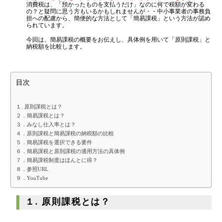
日本公認会計士協会 兵庫会：
登録番号17074
消費税は、「預かったものを支払うだけ」なのに何で税額が変わる
金融機関から調達するメリットとデメリット
の？と疑問に思う方もいるかもしれませんが・・中小事業者の事務負
兵庫県行政書士会：登録番号19300373
担への配慮から、簡便的な方法として「簡易課税」という方法が認め
1973年生まれ、大阪府豊中市出身
VCによる資金調達
られています。
あずさ監査法人出身
クレアビズコンサルティング株式会社
：代表取締役
今回は、簡易課税の概要をお伝えし、具体例を用いて「原則課税」と
納税額を比較します。
YouTubeチャンネル：
はまだ税理士法
料金案内
人のちょっとお得な税金の豆知識
相続専門サイト：
御影みらい相続センター
目次
通常料金
創業3年目までの特別料金
１. 原則課税とは？
２．簡易課税とは？
他の税理士事務所からの切り替えの場合
３．みなし仕入率とは？
ベンチャー企業応援パック
４．原則課税と簡易課税の納税額の比較
５．簡易課税を選択できる要件
記帳代行/その他
６．簡易課税と原則課税の適用方法の具体例
７．簡易課税制度はほんとに得？
個人事業主のお客様
８．参照URL
９．YouTube
事務所案内
１. 原則課税とは？