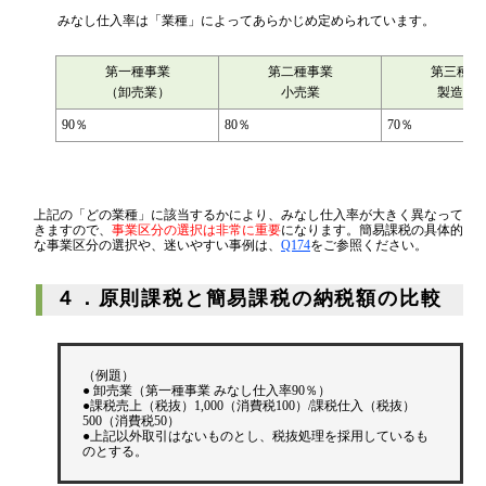
みなし仕入率は「業種」によってあらかじめ定められています。
第一種事業
第二種事業
第三種事
（卸売業）
小売業
製造業
90％
80％
70％
上記の「どの業種」に該当するかにより、みなし仕入率が大きく異なって
きますので、
事業区分の選択は非常に重要
になります。簡易課税の具体的
な事業区分の選択や、迷いやすい事例は、
Q174
をご参照ください。
４．原則課税と簡易課税の納税額の比較
（例題）
● 卸売業（第一種事業 みなし仕入率90％）
●課税売上（税抜）1,000（消費税100）/課税仕入（税抜）
500（消費税50）
●上記以外取引はないものとし、税抜処理を採用しているも
のとする。