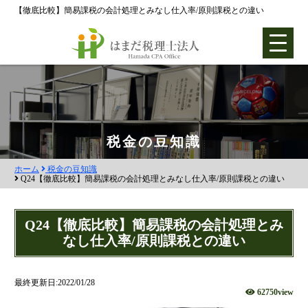
【徹底比較】簡易課税の会計処理とみなし仕入率/原則課税との違い
ホーム
税金の豆知識
ホーム
税金の豆知識
各種支援業務
Q24【徹底比較】簡易課税の会計処理とみなし仕入率/原則課税との違い
会社設立支援
Q24【徹底比較】簡易課税の会計処理とみ
会社設立0円プラン
なし仕入率/原則課税との違い
株式会社設立
合同会社設立
最終更新日:2022/01/28
62750view
社団法人設立