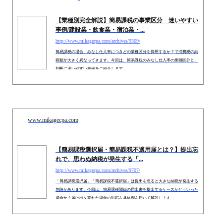
【業種別完全解説】簡易課税の事業区分 迷いやすい
事例/建設業・飲食業・宿泊業・...
http://www.mikagecpa.com/archives/9369/
簡易課税の場合、みなし仕入率につきどの業種区分を採用するか？で消費税の納
税額が大きく異なってきます。今回は、簡易課税のみなし仕入率の業種区分と、
判断に迷いやすい事例をご紹介します。
www.mikagecpa.com
【簡易課税選択届・簡易課税不適用届とは？】提出忘
れで、思わぬ納税が発生する「...
http://www.mikagecpa.com/archives/9707/
「簡易課税選択届」「簡易課税不選択届」は提出を怠ると大きな納税が発生する
危険があります。今回は、簡易課税関係の届出書を提出するケースがどういった
場合か？届け出を忘れた場合の対応を具体例を用いて解説します。