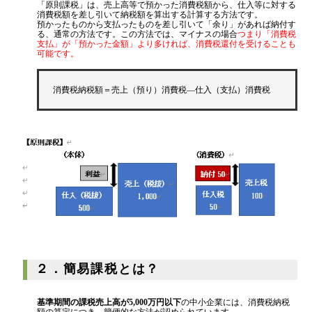
「原則課税」は、売上高等で預かった消費税額から、仕入等に対する
代表挨拶
消費税額を差し引いて納税額を算出する計算する方法です。
預かったものから支払ったものを差し引いて「余り」があれば納付す
神戸オフィス
る、通常の方法です。この方法では、マイナスの場合
つまり「消費税
支払」が「預かった金額」より多ければ、消費税還付を受けることも
大阪オフィス
可能です。
事務所概要
消費税納税額＝売上（預り）消費税―仕入（支払）消費税
アクセスマップ
代表プロフィール
スタッフプロフィール
採用情報
税金の豆知識
所得税
２．簡易課税とは？
法人税
消費税
基準期間の課税売上高が5,000万円以下
の中小企業には、消費税納税
額の算定につき、簡便的な方法が認められています。