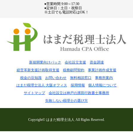
●営業時間 9:00～17:30
●定休日：土日・祝祭日
※土日でも電話対応はOK！
新規開業向けパック
会社設立支援
資金調達
経営革新支援計画取得支援
税務顧問契約
事業計画作成支援
税金の豆知識
お問い合わせ
無料相談窓口
事務所案内
はまだ税理士法人 大阪オフィス
採用情報
個人情報について
サイトマップ
会社設立は神戸の濱田行政書士事務所
失敗しない税理士の選び方
Copyright© はまだ税理士法人 All Rights Reserved.