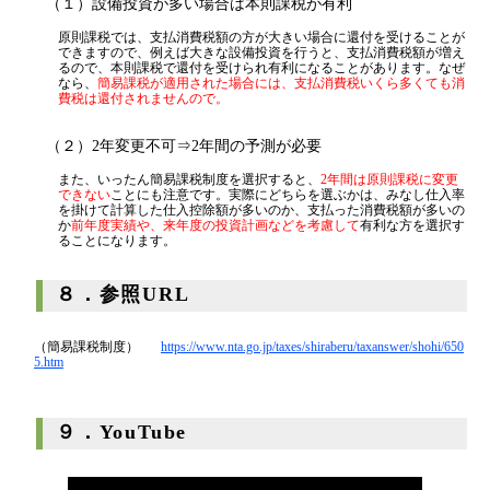
（１）設備投資が多い場合は本則課税が有利
原則課税では、支払消費税額の方が大きい場合に還付を受けることが
できますので、例えば大きな設備投資を行うと、支払消費税額が増え
るので、本則課税で還付を受けられ有利になることがあります。なぜ
なら、
簡易課税が適用された場合には、支払消費税いくら多くても消
費税は還付されませんので。
（２）2年変更不可⇒2年間の予測が必要
また、いったん簡易課税制度を選択すると、
2年間は原則課税に変更
できない
ことにも注意です。実際にどちらを選ぶかは、みなし仕入率
を掛けて計算した仕入控除額が多いのか、支払った消費税額が多いの
か
前年度実績や、来年度の投資計画などを考慮して
有利な方を選択す
ることになります。
８．参照URL
（簡易課税制度）
https://www.nta.go.jp/taxes/shiraberu/taxanswer/shohi/650
5.htm
９．YouTube