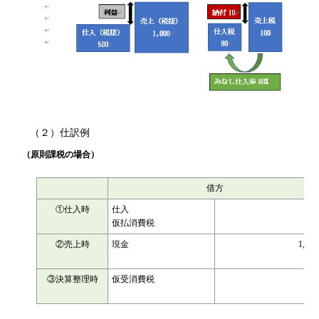
（２）仕訳例
（原則課税の場合）
借方
①仕入時
仕入
500
仮払消費税
50
②売上時
現金
1,100
③決算整理時
仮受消費税
100