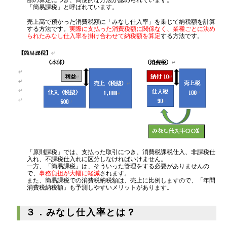
「簡易課税」と呼ばれています。
源泉所得税
売上高で預かった消費税額に「みなし仕入率」を乗じて納税額を計算
その他
する方法です。
実際に支払った消費税額に関係なく、業種ごとに決め
られたみなし仕入率を掛け合わせて納税額を算定
する方法です。
「原則課税」では、支払った取引につき、消費税課税仕入、非課税仕
入れ、不課税仕入れに区分しなければいけません。
一方、「簡易課税」は、そういった管理をする必要がありませんの
で、
事務負担が大幅に軽減
されます。
また、簡易課税での消費税納税額は、売上に比例しますので、「年間
消費税納税額」も予測しやすいメリットがあります。
３．みなし仕入率とは？