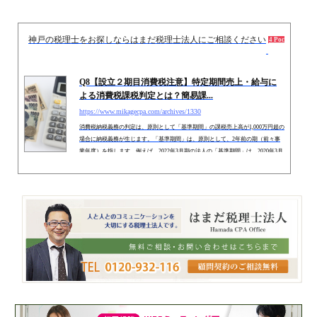
神戸の税理士をお探しならはまだ税理士法人にご相談ください
2013.
4 Pockets
Q8【設立２期目消費税注意】特定期間売上・給与に
よる消費税課税判定とは？簡易課...
https://www.mikagecpa.com/archives/1330
消費税納税義務の判定は、原則として「基準期間」の課税売上高が1,000万円超の
場合に納税義務が生じます。「基準期間」は、原則として、2年前の期（前々事
業年度）を指します。例えば、2022年3月期の法人の「基準期間」は、2020年3月
期です。しかし、「基準期間」における課税売上高が1,000万円以下でも、例外的
に、「特定期間」 の課税売上高等が1,000万円を超える場合には、納税義務が免
除されません。今回は、例外的に「消費税課税事業者」となる「特定期間」での
判定につき解説します。 １．特定期間で判定する場合（１）特定...