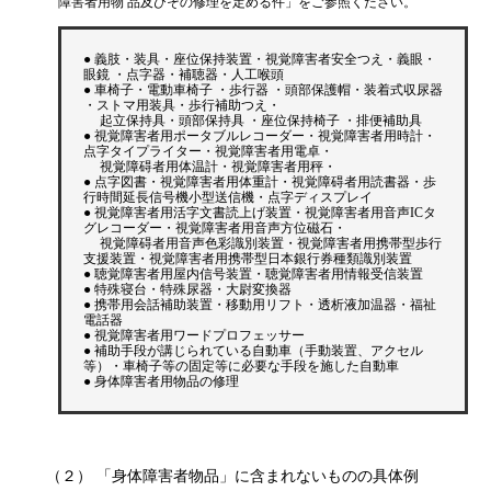
障害者用物 品及びその修理を定める件」をご参照ください。
● 義肢・装具・座位保持装置・視覚障害者安全つえ・義眼・
眼鏡 ・点字器・補聴器・人工喉頭
● 車椅子・電動車椅子 ・歩行器 ・頭部保護帽・装着式収尿器
・ストマ用装具・歩行補助つえ・
起立保持具・頭部保持具 ・座位保持椅子 ・排便補助具
● 視覚障害者用ポータブルレコーダー・視覚障害者用時計・
点字タイプライター・視覚障害者用電卓・
視覚障碍者用体温計・視覚障害者用秤・
● 点字図書・視覚障害者用体重計・視覚障碍者用読書器・歩
行時間延長信号機小型送信機・点字ディスプレイ
● 視覚障害者用活字文書読上げ装置・視覚障害者用音声ICタ
グレコーダー・視覚障害者用音声方位磁石・
視覚障碍者用音声色彩識別装置・視覚障害者用携帯型歩行
支援装置・視覚障害者用携帯型日本銀行券種類識別装置
● 聴覚障害者用屋内信号装置・聴覚障害者用情報受信装置
● 特殊寝台・特殊尿器・大尉変換器
● 携帯用会話補助装置・移動用リフト・透析液加温器・福祉
電話器
● 視覚障害者用ワードプロフェッサー
● 補助手段が講じられている自動車（手動装置、アクセル
等）・車椅子等の固定等に必要な手段を施した自動車
● 身体障害者用物品の修理
（２） 「身体障害者物品」に含まれないものの具体例