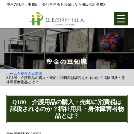
神戸の税理士事務所、会計事務所をお探しなら濱田会計事務所
ホーム
税金の豆知識
ホーム
税金の豆知識
各種支援業務
Q180 介護用品の購入・売却に消費税は課税されるのか？福祉用具・身
体障害者物品とは？
会社設立支援
会社設立0円プラン
Q180 介護用品の購入・売却に消費税は
課税されるのか？福祉用具・身体障害者物
株式会社設立
品とは？
合同会社設立
社団法人設立
最終更新日:2022/02/03