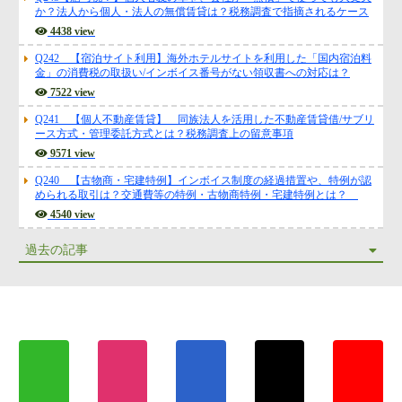
か？法人から個人・法人の無償賃貸は？税務調査で指摘されるケース
4438 view
Q242 【宿泊サイト利用】海外ホテルサイトを利用した「国内宿泊料
金」の消費税の取扱い/インボイス番号がない領収書への対応は？
7522 view
Q241 【個人不動産賃貸】 同族法人を活用した不動産賃貸借/サブリ
ース方式・管理委託方式とは？税務調査上の留意事項
9571 view
Q240 【古物商・宅建特例】インボイス制度の経過措置や、特例が認
められる取引は？交通費等の特例・古物商特例・宅建特例とは？
4540 view
過去の記事