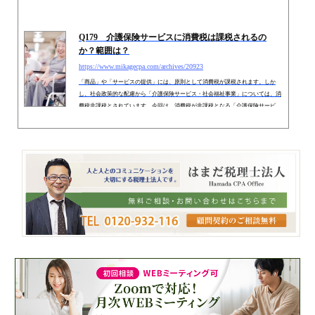
Q179 介護保険サービスに消費税は課税されるの
か？範囲は？
https://www.mikagecpa.com/archives/20923
「商品」や「サービスの提供」には、原則として消費税が課税されます。しか
し、社会政策的な配慮から「介護保険サービス・社会福祉事業」については、消
費税非課税とされています。今回は、消費税が非課税となる「介護保険サービ
ス・社会福祉事業」の対象範囲についてまとめます。 0. YouTubeComing soon 1.
介護保険サービスは原則非課税介護保険サービスは、「社会政策的な配慮」よ
り、ほとんどの取引が「消費税非課税」取引となります。 （１） 居宅介護サー
ビス（非課税）「指定居宅サービス事業者（介護保険法41条...