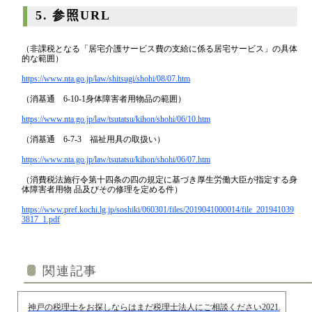
5. 参照URL
（非課税となる「居宅介護サービス費の支給に係る居宅サービス」の具体
的な範囲）
https://www.nta.go.jp/law/shitsugi/shohi/08/07.htm
（消基通 6-10-1身体障害者用物品の範囲）
https://www.nta.go.jp/law/tsutatsu/kihon/shohi/06/10.htm
（消基通 6-7-3 福祉用具の取扱い）
https://www.nta.go.jp/law/tsutatsu/kihon/shohi/06/07.htm
（消費税法施行令第十四条の四の規定に基づき厚生労働大臣が指定する身
体障害者用物 品及びその修理を定める件）
https://www.pref.kochi.lg.jp/soshiki/060301/files/2019041000014/file_201941039
3817_1.pdf
関連記事
神戸の税理士をお探しならはまだ税理士法人にご相談ください
2021.04.01