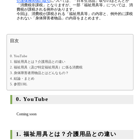
介護保険関係の取引
については、「日常生活品」取引のほとんどが
はまだ税理士法人
の代表税理士
金融機関から調達するメリットとデメリット
「消費税非課税」となりますが、一部「福祉用具等」については、消
近畿税理士会 神戸支部：登録番号121899
費税が課税される例外があります。
日本公認会計士協会 兵庫会：
登録番号17074
今回は、消費税が課税される「福祉用具等」の内容と、例外的に課税
VCによる資金調達
されない「身体障害者物品」の内容をまとめます。
兵庫県行政書士会：登録番号19300373
1973年生まれ、大阪府豊中市出身
あずさ監査法人出身
料金案内
クレアビズコンサルティング株式会社
：代表取締役
目次
YouTubeチャンネル：
はまだ税理士法
人のちょっとお得な税金の豆知識
相続専門サイト：
御影みらい相続センター
通常料金
0. YouTube
1. 福祉用具とは？介護用品との違い
創業3年目までの特別料金
2. 福祉用具（及び特定福祉用具）に係る消費税
3. 身体障害者用物品とはどんなもの？
他の税理士事務所からの切り替えの場合
4. 結論・まとめ
ベンチャー企業応援パック
5. 参照URL
記帳代行/その他
0. YouTube
個人事業主のお客様
Coming soon
事務所案内
1. 福祉用具とは？介護用品との違い