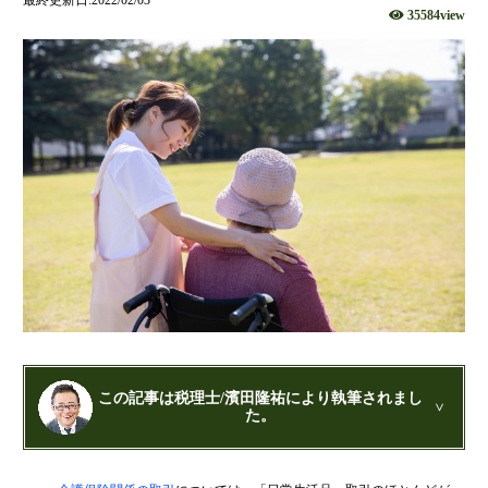
35584view
財団法人設立
NPO法人設立
当事務所に依頼するメリット
経営革新計画取得支援
経営革新計画の内容
計画を立てることで見えてくるもの
承認のメリット
承認要件
留意事項
当税理士法人のサービス
資金調達支援
融資による資金調達について
この記事は税理士/濱田隆祐により執筆されまし
た。
金融機関の融資のポイント
融資を受けやすくする経営
公認会計士・税理士：濱田隆祐(はまだりゅうすけ)