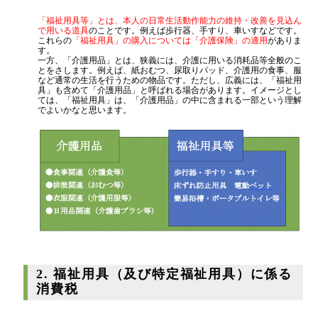
代表挨拶
「福祉用具等」とは、本人の日常生活動作能力の維持・改善を見込ん
で用いる道具
のことです。例えば歩行器、手すり、車いすなどです。
神戸オフィス
これらの
「福祉用具」の購入については「介護保険」の適用
がありま
す。
大阪オフィス
一方、「介護用品」とは、狭義には、介護に用いる消耗品等全般のこ
とをさします。例えば、紙おむつ、尿取りパッド、介護用の食事、服
事務所概要
など通常の生活を行うための物品です。ただし、広義には、「福祉用
具」も含めて「介護用品」と呼ばれる場合があります。イメージとし
ては、「福祉用具」は、「介護用品」の中に含まれる一部という理解
アクセスマップ
でよいかなと思います。
代表プロフィール
スタッフプロフィール
採用情報
税金の豆知識
所得税
2. 福祉用具（及び特定福祉用具）に係る
法人税
消費税
消費税