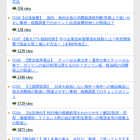
方法
356 view
Q249【出張旅費】 国内・海外出張の消費税課税判断/実務上で迷いや
すい事例・税務調査でのポイント/出張旅費特例との関係は？
128 view
Q247 【最大17% 税額控除】中小企業技術基盤強化税制とは？研究開発
費で税金を賢く減らす方法！（令和8年改正）
1229 view
Q246 【暫定税率廃止】 ディーゼル車注意！通常の車とディーゼル
車で、ガソリンの会計処理は異なるのか？ガソリン税・軽油税の消費
税上の取扱い
2346 view
Q245 【三国間貿易】 日本を経由しない海外⇒海外への物品輸送に
係る消費税の取扱い/間違えやすい事例・税務調査でのチェックポイン
ト
3729 view
Q244 【仕訳例付】特許権の税務処理をわかりやすく解説/取得・売
却・減価償却・ライセンス料の会計処理/従業員への報奨金等の税務上
の取扱い
5075 view
Q243【贈与税？】個人名義の車を、会社が「無償」で使っても大丈夫