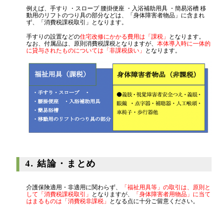
例えば、手すり ・スロープ 腰掛便座 ・入浴補助用具 ・簡易浴槽 移
動用のリフトのつり具の部分などは、「身体障害者物品」に含まれ
ず、「消費税課税取引」となります。
手すりの設置などの
住宅改修にかかる費用は「課税」
となります。
なお、付属品は、原則消費税課税となりますが、
本体導入時に一体的
に貸与されたものについては「非課税扱い」
となります。
4. 結論・まとめ
介護保険適用・非適用に関わらず、
「福祉用具等」の取引は、原則と
して「消費税課税取引」
となりますが、
「身体障害者用物品」に当て
はまるものは「消費税非課税」
となる点に十分ご留意ください。