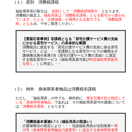
（１） 原則 消費税課税
源泉所得税
福祉用具等の取引は、
原則として「消費税課税取引」
となります。
その他
消費税の規定上、
福祉用具は「消費税非課税」となる取引から除かれ
ています。たとえ「介護保険」が適用される取引でも、「消費税課
税」となる
点、十分ご留意ください。
【質疑応答事例】非課税となる「居宅介護サービス費の支給
にかかる居宅サービス」の具体的な範囲
消費税法に規定する「居宅介護サービス費の支給に係る居宅
サービス」とは、・・非課税となる居宅サービスの種類を介
護保険法第41条第1項《居宅介護サービス費の支給》に規定
する指定居宅サービス（福祉用具貸与及び
特定福祉用具販売
を除く
。）に特定し・・
（２） 例外 身体障害者物品は消費税非課税
ただし、「福祉用具」の中でも、例外的に、
厚生労働大臣が指定して
いる「身体障害者物品」
であれば、その福祉用具貸与や譲渡について
は
「消費税非課税」
となります。
「消費税基本通達6-7-3（福祉用具の取扱い）
介護保険法の規定により・・・当該福祉用具が法別表第一
第
10号《身体障害者用物品の譲渡等》に規定する身体障害者用