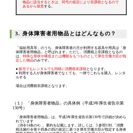
物品に該当するときは、同号の規定により非課税となるので
あるから留意
する。
3. 身体障害者用物品とはどんなもの？
「福祉用具等」のうち、身体障害者の方が利用する器具や用具は「身
体障害者用物品」と呼ばれます。ただし、消費税上非課税となるの
は、
特殊な形状や構造または機能をもつものとして厚生労働大臣が指
定した物品
のみです。
●
販売でもレンタルでも同様に消費税非課税
となります。
● 利用する人が身体障害者でなくても、一律でこれらを購入、レンタ
ルする
場合は消費税非課税となります。
（１） 「身体障害者物品」の具体例（平成3年厚生省告示第
130号）
「身体障害者用物品」は、平成3年厚生省告示第130号で詳細が決めら
れています
（消令14条の4）。要約を記載します。詳しくは、5.参照URL「消費
税法施行令第十四条の四の規定に基づき厚生労働大臣が指定する身体