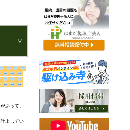
のがあって、
に計上してい
識