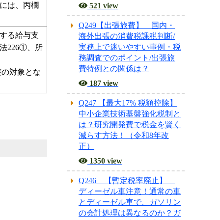
者（甲欄若
521 view
には、丙欄
Q249【出張旅費】 国内・
海外出張の消費税課税判断/
する給与支
実務上で迷いやすい事例・税
226①、所
務調査でのポイント/出張旅
費特例との関係は？
の対象とな
187 view
Q247 【最大17% 税額控除】
中小企業技術基盤強化税制と
は？研究開発費で税金を賢く
減らす方法！（令和8年改
正）
1350 view
Q246 【暫定税率廃止】
ディーゼル車注意！通常の車
とディーゼル車で、ガソリン
の会計処理は異なるのか？ガ