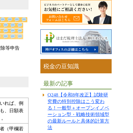
控除等申告
税金の豆知識
最新の記事
Q248【令和8年改正】試験研
究費の特別控除はこう変わ
る！一般型＋オープンイノベ
いれば、例
ーション型・戦略技術領域型
も、日額表
の最新ルールと具体的計算方
）。
法