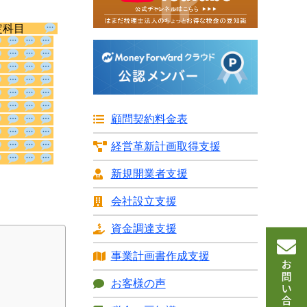
勘定科目
顧問契約料金表
経営革新計画
取得支援
注費」ではな
新規開業者支援
会社設立支援
資金調達支援
事業計画書
作成支援
お客様の声