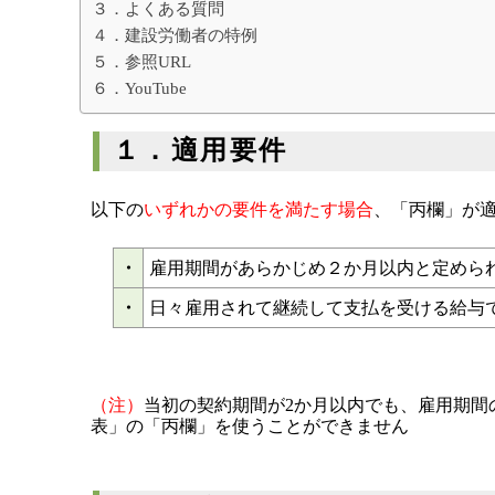
２．扶養控除等申告書の提出・年末調整は？
３．よくある質問
４．建設労働者の特例
５．参照URL
６．YouTube
１．適用要件
以下の
いずれかの要件を満たす場合
、「丙欄」が
・
雇用期間があらかじめ２か月以内と定めら
・
日々雇用されて継続して支払を受ける給与
（注）
当初の契約期間が2か月以内でも、雇用期間
表」の「丙欄」を使うことができません