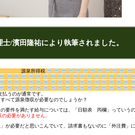
理士/濱田隆祐により執筆されました。
ゅうすけ)
源泉所得税
9
074
差し引いて支払うのが通常です。
、すべて源泉徴収が必要なのでしょうか？
定の要件を満たす給与については、「日額表 丙欄」っていう
徴収の必要がありません。
：代表取締役
収」が必要だと思いこんでいて、請求書もないのに「外注費」
ンネル：
はまだ税理士法人のちょっとお得な税金の豆知
ター