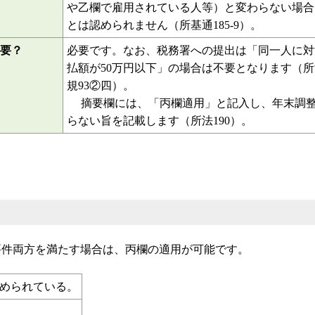
で働いたら？
実態判断にはなりますが、就業状態が、他の雇用
や乙欄で雇用されている人等）と変わらない場合
とは認められません（所基通185-9）。
要？
必要です。なお、税務署への提出は「同一人に対
払額が50万円以下」の場合は不要となります（所法
規93②四）。
摘要欄には、「丙欄適用」と記入し、年末調整
らない旨を記載します（所法190）。
要件両方を満たす場合は、丙欄の適用が可能です。
定められている。