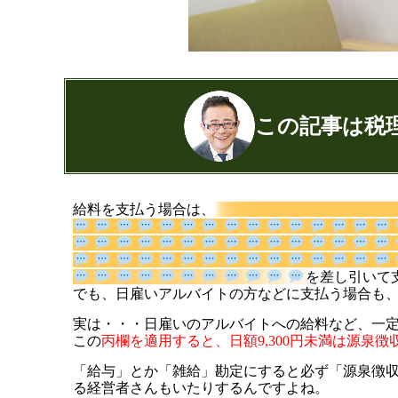
この記事は税
公認会計士・税理士：濱田隆祐(はまだり
給料を支払う場合は、
はまだ税理士法人
の代表税理士
近畿税理士会 神戸支部：登録番号12189
日本公認会計士協会 兵庫会：
登録番号17
を
兵庫県行政書士会：登録番号19300373
でも、日雇いアルバイトの方などに支払う場合も
1973年生まれ、大阪府豊中市出身
実は・・・日雇いのアルバイトへの給料など、一
あずさ監査法人出身
この
丙欄を適用すると、日額9,300円未満は源泉
クレアビズコンサルティング株式会社
「給与」とか「雑給」勘定にすると必ず「源泉徴
YouTubeチャ
る経営者さんもいたりするんですよね。
相続専門サイト：
御影みらい相続セン