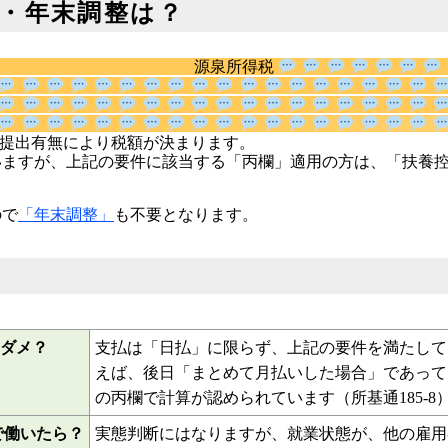
・年末調整は？
源泉所得税
除等申告書」
の提出有無により税額が決まります。
いますが、上記の要件に該当する「丙欄」適用の方は、「扶養
ので
「年末調整」
も不要となります。
ダメ？
支払は「日払」に限らず、上記の要件を満たして
えば、後日「まとめて月払いした場合」であって
の丙欄で計算が認められています（所基通185-8