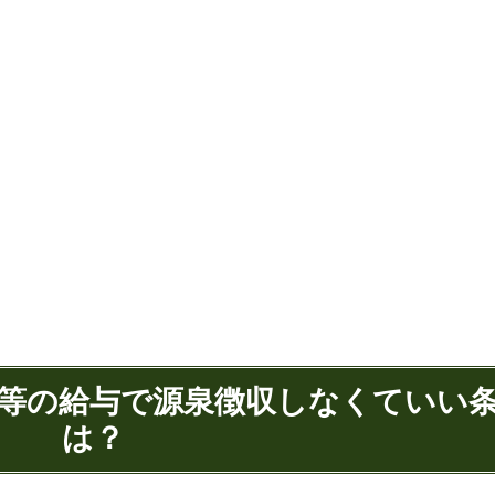
ト等の給与で源泉徴収しなくていい
は？