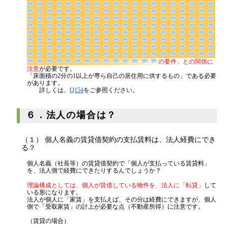
の要件」との関係に注意
が必要です。
「床面積の2分の1以上が専ら自己の居住用に供するもの」である必要
があります。
詳しくは、
Q154
をご参照ください。
６．法人の場合は？
（１） 個人名義の賃貸借契約の支払賃料は、法人経費にでき
る？
個人名義（社長等）の賃貸借契約で「個人が支払っている賃貸料」
を、法人側で経費にできたりするんでしょうか？
理論構成としては、個人が賃借している物件を、法人に「転貸」
して
いる形になります。
法人が個人に「家賃」を支払えば、その分は経費にできますが、個人
側で「受取家賃」の計上が必要な点（不動産所得）に注意です。
（賃貸の場合）