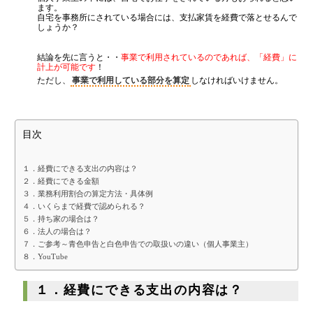
融資を受けやすくする経営
はまだ税理士法人
の代表税理士
ます。
近畿税理士会 神戸支部：登録番号121899
自宅を事務所にされている場合には、支払家賃を経費で落とせるんで
金融機関から調達するメリットとデメリット
日本公認会計士協会 兵庫会：
登録番号17074
しょうか？
兵庫県行政書士会：登録番号19300373
VCによる資金調達
1973年生まれ、大阪府豊中市出身
結論を先に言うと・・
事業で利用されているのであれば、「経費」に
あずさ監査法人出身
計上が可能です
！
クレアビズコンサルティング株式会社
：代表取締役
ただし、
事業で利用している部分を算定
しなければいけません。
YouTubeチャンネル：
はまだ税理士法
料金案内
人のちょっとお得な税金の豆知識
相続専門サイト：
御影みらい相続センター
通常料金
目次
創業3年目までの特別料金
１．経費にできる支出の内容は？
他の税理士事務所からの切り替えの場合
２．経費にできる金額
３．業務利用割合の算定方法・具体例
ベンチャー企業応援パック
４．いくらまで経費で認められる？
５．持ち家の場合は？
記帳代行/その他
６．法人の場合は？
７．ご参考～青色申告と白色申告での取扱いの違い（個人事業主）
個人事業主のお客様
８．YouTube
１．経費にできる支出の内容は？
事務所案内