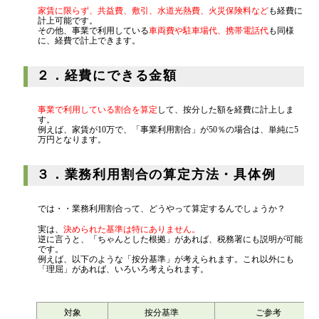
家賃に限らず、共益費、敷引、水道光熱費、火災保険料など
も経費に
代表挨拶
計上可能です。
その他、事業で利用している
車両費や駐車場代、携帯電話代
も同様
に、経費で計上できます。
神戸オフィス
大阪オフィス
２．経費にできる金額
事務所概要
事業で利用している割合を算定
して、按分した額を経費に計上しま
アクセスマップ
す。
例えば、家賃が10万で、「事業利用割合」が50％の場合は、単純に5
代表プロフィール
万円となります。
スタッフプロフィール
３．業務利用割合の算定方法・具体例
採用情報
では・・業務利用割合って、どうやって算定するんでしょうか？
税金の豆知識
実は、
決められた基準は特にありません。
逆に言うと、「ちゃんとした根拠」があれば、税務署にも説明が可能
です。
例えば、以下のような「按分基準」が考えられます。これ以外にも
「理屈」があれば、いろいろ考えられます。
所得税
法人税
対象
按分基準
ご参考