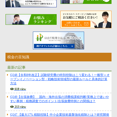
税金の豆知識
最新の記事
Q248【令和8年改正】試験研究費の特別控除はこう変わる！一般型＋オ
ープンイノベーション型・戦略技術領域型の最新ルールと具体的計算
方法
618 view
Q249【出張旅費】 国内・海外出張の消費税課税判断/実務上で迷いや
すい事例・税務調査でのポイント/出張旅費特例との関係は？
213 view