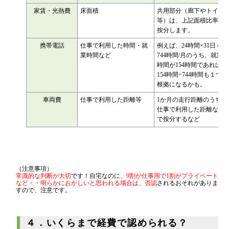
消費税
家賃・光熱費
床面積
共用部分（廊下やトイレ
源泉所得税
等）は、上記面積比率で
按分します。
その他
携帯電話
仕事で利用した時間・就
例えば、24時間×31日＝
業時間など
744時間/月のうち、就業
時間が154時間であれば、
154時間÷744時間も１つの
根拠になるかも。
車両費
仕事で利用した距離等
1か月の走行距離のうち、
仕事で利用した距離など
で按分するなど
（注意事項）
常識的な判断が大切
です！自宅なのに、
9割が仕事用で1割がプライベート
など・・明らかにおかしいと思われる場合は、否認
されるおそれがありま
すので、注意です。
４．いくらまで経費で認められる？