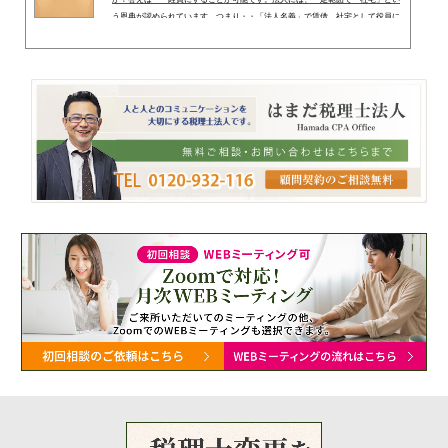
か？答えは・・経費にすることが可能です。法人には、一定範囲で「社宅」とい
う恩典が認められています。つまり・・「法人名義」で賃借、社宅として役員に
転貸すると、法人で経費にできるだけでなく、個人側にも所得税がかかりません
（個人事業主には、社宅制度はありません）。（タックスアンサー NO2600、2
597）要約役員（使用人）に対して社宅等を貸与する場合は、役員（使用人）か
ら1か月当たり一定額（以上）の家賃を受け取っていれば、給与として課税...