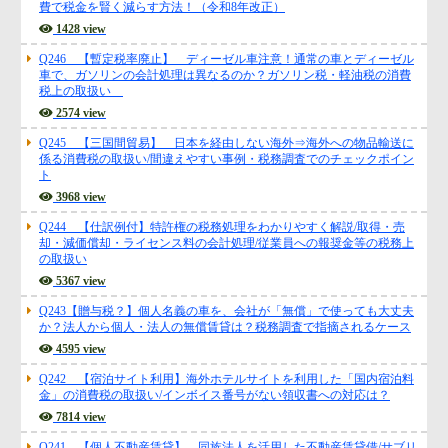
Q247 【最大17% 税額控除】中小企業技術基盤強化税制とは？研究開発
費で税金を賢く減らす方法！（令和8年改正）
1428 view
Q246 【暫定税率廃止】 ディーゼル車注意！通常の車とディーゼル
車で、ガソリンの会計処理は異なるのか？ガソリン税・軽油税の消費
税上の取扱い
2574 view
Q245 【三国間貿易】 日本を経由しない海外⇒海外への物品輸送に
係る消費税の取扱い/間違えやすい事例・税務調査でのチェックポイン
ト
3968 view
Q244 【仕訳例付】特許権の税務処理をわかりやすく解説/取得・売
却・減価償却・ライセンス料の会計処理/従業員への報奨金等の税務上
の取扱い
5367 view
Q243【贈与税？】個人名義の車を、会社が「無償」で使っても大丈夫
か？法人から個人・法人の無償賃貸は？税務調査で指摘されるケース
4595 view
Q242 【宿泊サイト利用】海外ホテルサイトを利用した「国内宿泊料
金」の消費税の取扱い/インボイス番号がない領収書への対応は？
7814 view