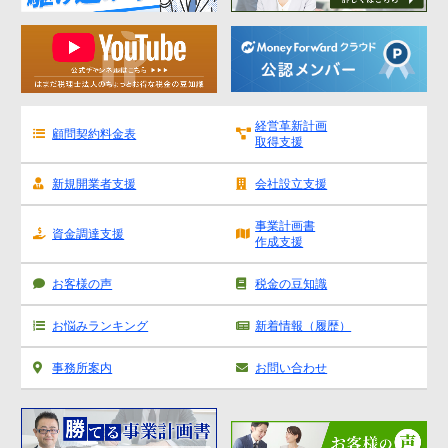
経営革新計画
顧問契約料金表
取得支援
新規開業者支援
会社設立支援
事業計画書
資金調達支援
作成支援
お客様の声
税金の豆知識
お悩みランキング
新着情報（履歴）
事務所案内
お問い合わせ