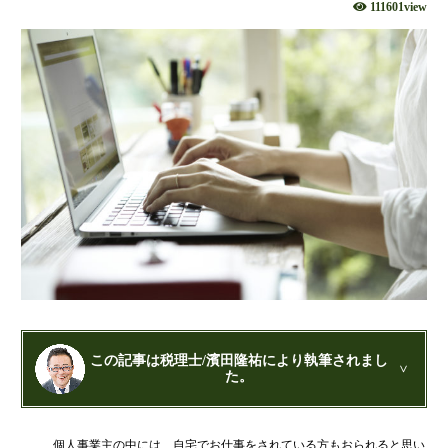
社団法人設立
111601view
財団法人設立
NPO法人設立
当事務所に依頼するメリット
経営革新計画取得支援
経営革新計画の内容
計画を立てることで見えてくるもの
承認のメリット
承認要件
留意事項
当税理士法人のサービス
資金調達支援
この記事は税理士/濱田隆祐により執筆されまし
た。
融資による資金調達について
金融機関の融資のポイント
公認会計士・税理士：濱田隆祐(はまだりゅうすけ)
個人事業主の中には、自宅でお仕事をされている方もおられると思い