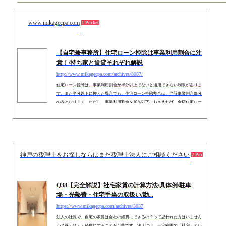
関連記事
www.mikagecpa.com
1 Pocket
【自宅兼事務所】住宅ローン控除は事業利用割合に注
意！/持ち家と賃貸それぞれ解説
http://www.mikagecpa.com/archives/8087/
住宅ローン控除は、事業利用割合が半分以上でないと適用できない制限がありま
す。また半分以下に抑えた場合でも、住宅ローン控除割合は、当該事業割合部分
のみとなります、ただし、事業利用割合を10％以下におさえれば、全額住宅ロー
ン控除が可能な例外があります。
神戸の税理士をお探しならはまだ税理士法人にご相談ください
2015.
7 Pockets
Q38【完全解説】社宅家賃の計算方法/具体例/駐車
場・光熱費・住宅手当の取扱い/勘...
https://www.mikagecpa.com/archives/3037
法人の社長で、自宅の家賃は会社の経費にできるの？って思われた方はいません