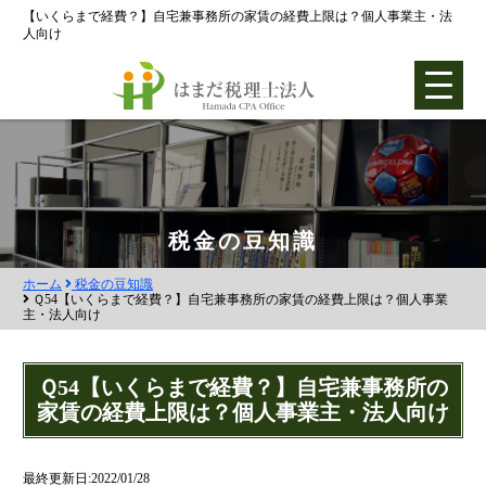
【いくらまで経費？】自宅兼事務所の家賃の経費上限は？個人事業主・法
人向け
ホーム
税金の豆知識
ホーム
税金の豆知識
各種支援業務
Ｑ54【いくらまで経費？】自宅兼事務所の家賃の経費上限は？個人事業
主・法人向け
会社設立支援
会社設立0円プラン
Ｑ54【いくらまで経費？】自宅兼事務所の
家賃の経費上限は？個人事業主・法人向け
株式会社設立
合同会社設立
最終更新日:2022/01/28