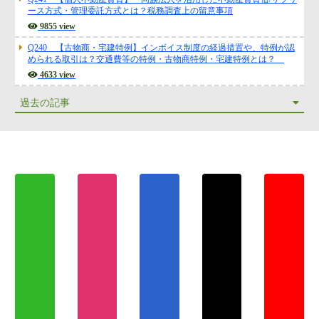
Q241 【個人不動産賃貸】 同族法人を活用した不動産賃貸借/サブリ
ース方式・管理委託方式とは？税務調査上の留意事項
9855 view
Q240 【古物商・宅建特例】インボイス制度の経過措置や、特例が認
められる取引は？交通費等の特例・古物商特例・宅建特例とは？
4633 view
過去の記事