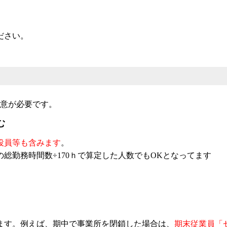
ださい。
注意が必要です。
む
役員等も含みます
。
総勤務時間数÷170ｈで算定した人数でもOKとなってます
ます。例えば、期中で事業所を閉鎖した場合は、
期末従業員「