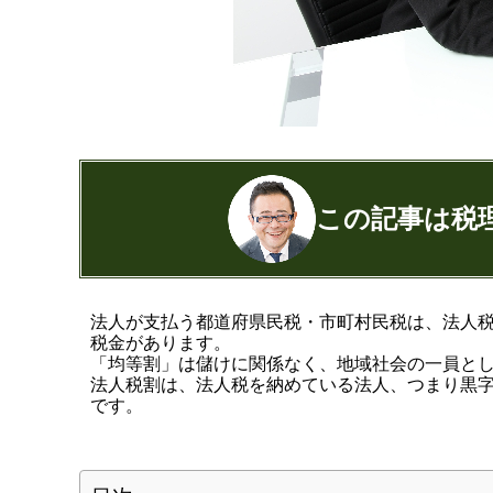
この記事は税
公認会計士・税理士：濱田隆祐(はまだり
法人が支払う都道府県民税・市町村民税は、法人
税金があります。
はまだ税理士法人
の代表税理士
「均等割」は儲けに関係なく、地域社会の一員と
近畿税理士会 神戸支部：登録番号12189
法人税割は、法人税を納めている法人、つまり黒
日本公認会計士協会 兵庫会：
登録番号17
です。
兵庫県行政書士会：登録番号19300373
1973年生まれ、大阪府豊中市出身
あずさ監査法人出身