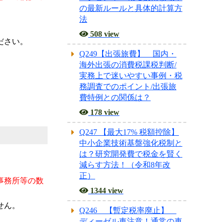
の最新ルールと具体的計算方
法
508 view
ださい。
Q249【出張旅費】 国内・
海外出張の消費税課税判断/
実務上で迷いやすい事例・税
務調査でのポイント/出張旅
費特例との関係は？
178 view
Q247 【最大17% 税額控除】
中小企業技術基盤強化税制と
は？研究開発費で税金を賢く
減らす方法！（令和8年改
正）
事務所等の数
1344 view
せん。
Q246 【暫定税率廃止】
ディーゼル車注意！通常の車