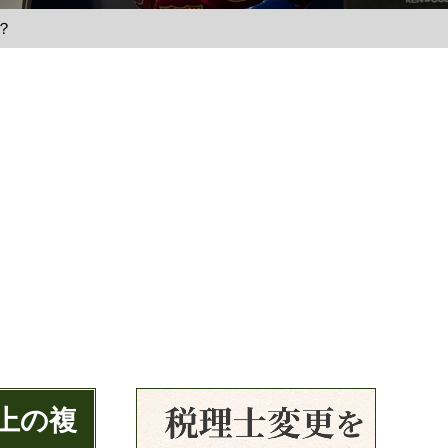
？
上の複