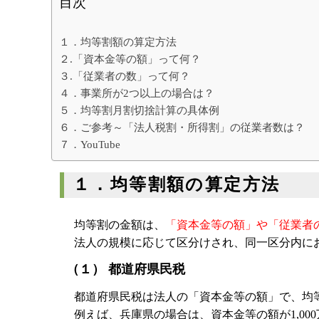
目次
クレアビズコンサルティング株式会社
YouTubeチャ
相続専門サイト：
御影みらい相続セン
１．均等割額の算定方法
２.「資本金等の額」って何？
３.「従業者の数」って何？
４．事業所が2つ以上の場合は？
５．均等割月割切捨計算の具体例
６．ご参考～「法人税割・所得割」の従業者数は？
７．YouTube
１．均等割額の算定方法
均等割の金額は、
「資本金等の額」や「従業者
法人の規模に応じて区分けされ、同一区分内に
（１） 都道府県民税
都道府県民税は法人の「資本金等の額」で、均
例えば、兵庫県の場合は、資本金等の額が1,000