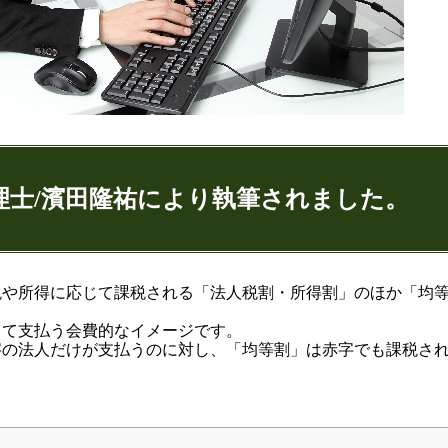
理士/濱田隆祐により執筆されました。
ゅうすけ)
税や所得に応じて課税される「法人税割・所得割」のほか「均
して支払う会費的なイメージです。
9
字の法人だけが支払うのに対し、「均等割」は赤字でも課税さ
074