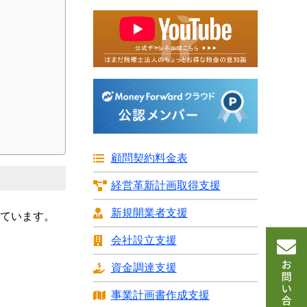
識
顧問契約料金表
経営革新計画
取得支援
新規開業者支援
ています。
会社設立支援
資金調達支援
事業計画書
作成支援