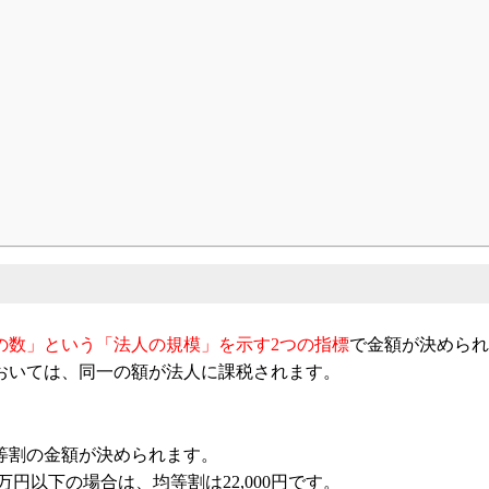
：代表取締役
ンネル：
はまだ税理士法人のちょっとお得な税金の豆知
ター
の数」という「法人の規模」を示す2つの指標
で金額が決められ
おいては、同一の額が法人に課税されます。
等割の金額が決められます。
万円以下の場合は、均等割は22,000円です。