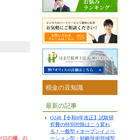
税金の豆知識
最新の記事
Q248【令和8年改正】試験研
究費の特別控除はこう変わ
る！一般型＋オープンイノベ
ゼロの欄」の
ーション型・戦略技術領域型