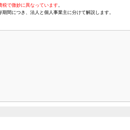
：代表取締役
費税で微妙に異なっています
。
ンネル：
はまだ税理士法人のちょっとお得な税金の豆知
存期間につき、法人と個人事業主に分けて解説します。
ター