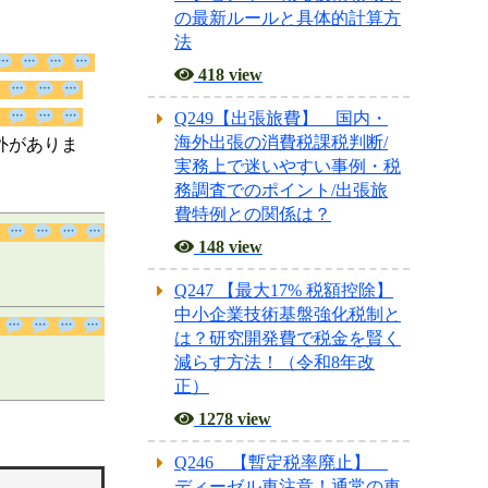
の最新ルールと具体的計算方
法
418 view
Q249【出張旅費】 国内・
海外出張の消費税課税判断/
下の例外があ
実務上で迷いやすい事例・税
務調査でのポイント/出張旅
費特例との関係は？
148 view
Q247 【最大17% 税額控除】
中小企業技術基盤強化税制と
は？研究開発費で税金を賢く
減らす方法！（令和8年改
正）
1278 view
Q246 【暫定税率廃止】
ディーゼル車注意！通常の車