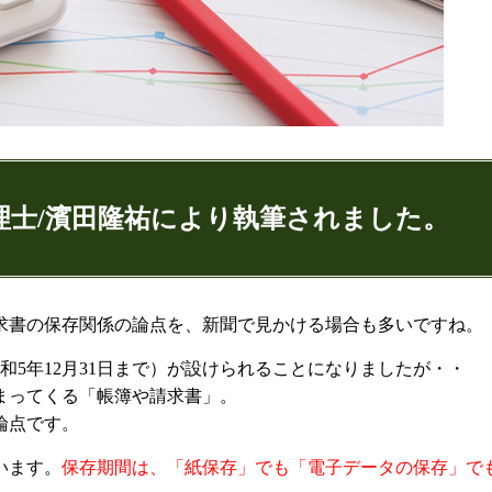
理士/濱田隆祐により執筆されました。
ゅうすけ)
求書の保存関係の論点を、新聞で見かける場合も多いですね。
和5年12月31日まで）が設けられることになりましたが・・
9
074
まってくる「帳簿や請求書」。
論点です。
います。
保存期間は、「紙保存」でも「電子データの保存」で