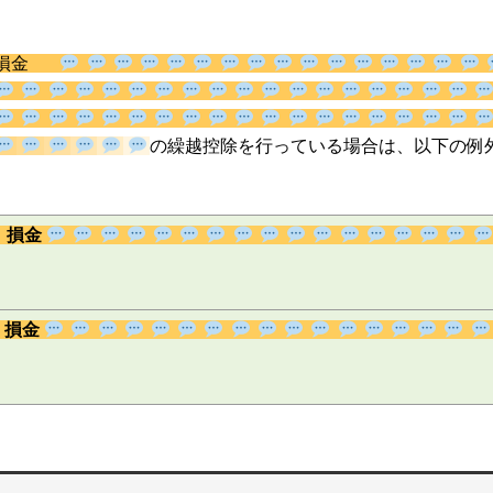
損金
の繰越控除を行っている場合は、以
損金
損金 