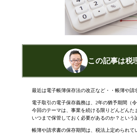
この記事は税
公認会計士・税理士：濱田隆祐(はまだり
最近は電子帳簿保存法の改正など・・帳簿や請
はまだ税理士法人
の代表税理士
電子取引の電子保存義務は、2年の猶予期間（令
近畿税理士会 神戸支部：登録番号12189
日本公認会計士協会 兵庫会：
登録番号17
今回のテーマは、事業を続ける限りどんどんた
兵庫県行政書士会：登録番号19300373
いつまで保管しておく必要があるのか？という
1973年生まれ、大阪府豊中市出身
帳簿や請求書の保存期間は、税法上定められて
あずさ監査法人出身