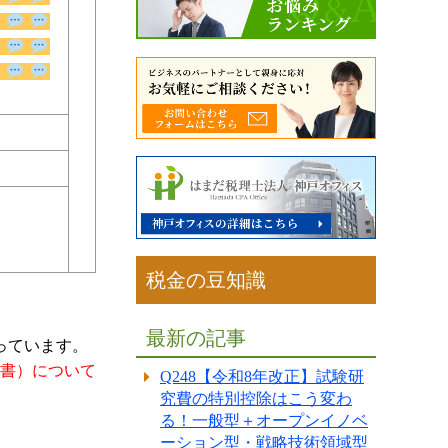
税金の豆知識
最新の記事
っています。
書）について
Q248【令和8年改正】試験研
究費の特別控除はこう変わ
る！一般型＋オープンイノベ
ーション型・戦略技術領域型