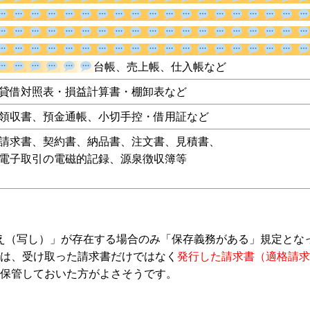
台帳、売上帳、仕入帳など
貸借対照表・損益計算書・棚卸表など
領収書、預金通帳、小切手控・借用証など
請求書、契約書、納品書、注文書、見積書、
電子取引の電磁的記録、源泉徴収簿等
え（写し）」が存在する場合のみ「保存義務がある」規定とな
は、受け取った請求書だけではなく
発行した請求書（適格請求
保管しておいた方がよさそうです。