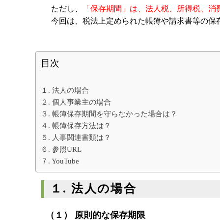
クレアビズコンサルティング株式会社
ただし、
「保存期間」は、法人税、所得税、消
YouTubeチャ
今回は、税法上定められた帳簿や請求書等の保
相続専門サイト：
御影みらい相続セン
目次
１. 法人の場合
２. 個人事業主の場合
３. 帳簿保存期間を守らなかった場合は？
４. 帳簿保存方法は？
５. 人事関連書類は？
６. 参照URL
７. YouTube
１. 法人の場合
（１） 原則的な保存期限