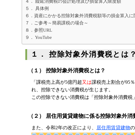
４． 繰延消費税の会計処理及び損金算入限度額
５． 具体例
６．資産にかかる控除対象外消費税額等の損金算入に
７．ご参考～簡易課税の場合～
８．参照URL
９． YouTube
１． 控除対象外消費税とは
（１） 控除対象外消費税とは？
「課税売上高が5億円超
又は
課税売上割合が95
れ、控除できない消費税が生じます。
この控除できない消費税は「控除対象外消費税
（２） 居住用賃貸建物に係る控除対象外消
また、令和2年の改正により、
居住用賃貸建物
の