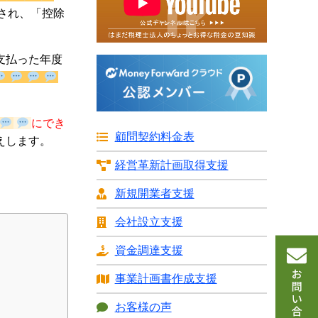
」が制限
支払った年度
にでき
顧問契約料金表
えします。
経営革新計画
取得支援
新規開業者支援
会社設立支援
資金調達支援
事業計画書
作成支援
お客様の声