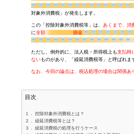
相続専門サイト：
御影みらい相続セン
され、「控除対象外消費税」が発生します。
この「控除対象外消費税等」は、
あくまで、消
に
全額
損金
ただし、例外的に、法人税・所得税上も
支払時
ない
ものがあり、「繰延消費税等」と呼ばれま
なお、今回の論点は、税込処理の場合は関係あ
目次
１． 控除対象外消費税とは？
２． 繰延消費税等とは？
３． 繰延消費税の処理を行うケース