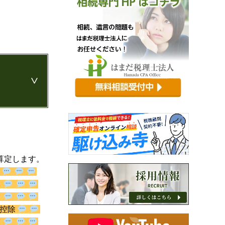
算定します。
仕入税額控除
識