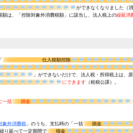
ができなくなりま
入等の消費税額は、「控除対象外消費税額」に該当し、法人税上
「
仕入税額控除
」ができないだけで、法人税・所得税
にできます
（租税公課
に一括
損金
対象外消費税
」のうち、支払時の「一括
損金
して繰り延べて一定期間で
損金