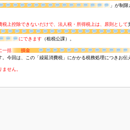
ター
費税上控除できないだけで、法人税・所得税上は、原則として
にできます
（租税公課）。
に一括
損金
す。今回は、この「繰延消費税」にかかる税務処理につきお伝
りません。