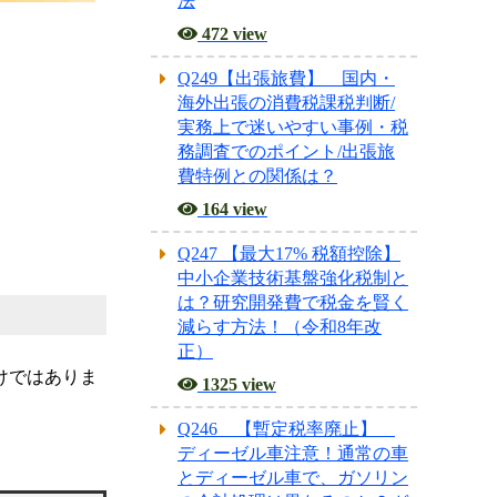
法
472 view
Q249【出張旅費】 国内・
海外出張の消費税課税判断/
実務上で迷いやすい事例・税
務調査でのポイント/出張旅
費特例との関係は？
164 view
Q247 【最大17% 税額控除】
中小企業技術基盤強化税制と
は？研究開発費で税金を賢く
減らす方法！（令和8年改
正）
けではありま
1325 view
Q246 【暫定税率廃止】
ディーゼル車注意！通常の車
とディーゼル車で、ガソリン