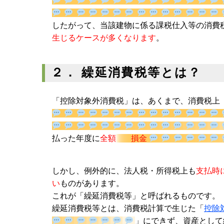
3010）。したがって、当該建物に係る課税仕
の論点が生じるケースが多くなります
。
２． 繰延消費税等とは？
「控除対象外消費税」は、あくまで、消費税上
して支払った年度に
全額
損金
しかし、例外的に、法人税・所得税上も
支払時
ない
ものがあります。
これが「繰延消費税等」と呼ばれるものです。
繰延消費税等とは、消費税計算で生じた「
控除
」にできず、資産と