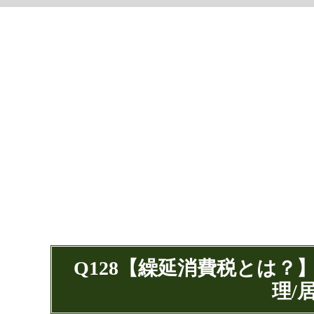
Q128【繰延消費税とは
理/