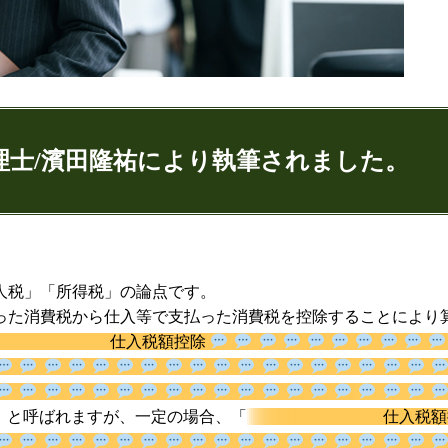
理士/濱田隆祐により執筆されました。
ゅうすけ)
人税」「所得税」の論点です。
9
った消費税から仕入等で支払った消費税を控除することにより
074
仕入税額控除
」と呼ばれますが、一定の場合、「
：代表取締役
ンネル：
はまだ税理士法人のちょっとお得な税金の豆知