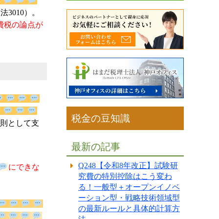
した（消法
の
繰延消費税
税金の豆知識
上は、原則と
）。
最新の記事
Q248【令和8年改正】試験研
にでき
究費の特別控除はこう変わ
る！一般型＋オープンイノベ
ーション型・戦略技術領域型
の最新ルールと具体的計算方