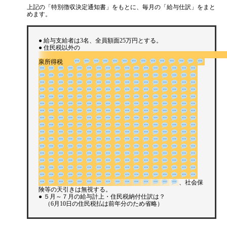
上記の「特別徴収決定通知書」をもとに、毎月の「給与仕訳」をまと
めます。
● 給与支給者は3名、全員額面25万円とする。
● 住民税以外の
泉所得税
、社会保険等の天引きは無視する。
● ５月～７月の給与計上・住民税納付仕訳は？
（6月10日の住民税払は前年分のため省略）