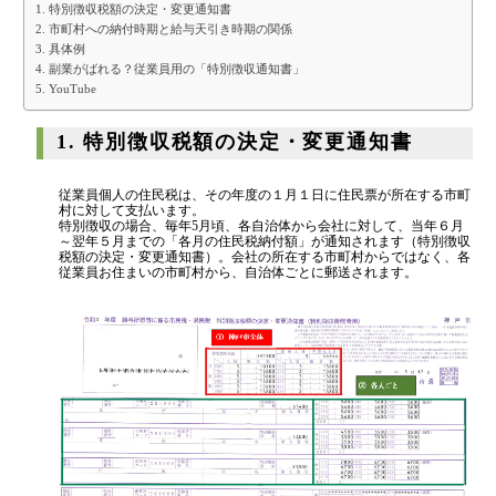
代表挨拶
1. 特別徴収税額の決定・変更通知書
2. 市町村への納付時期と給与天引き時期の関係
神戸オフィス
3. 具体例
大阪オフィス
4. 副業がばれる？従業員用の「特別徴収通知書」
5. YouTube
事務所概要
1. 特別徴収税額の決定・変更通知書
アクセスマップ
代表プロフィール
従業員個人の住民税は、その年度の１月１日に住民票が所在する市町
村に対して支払います。
スタッフプロフィール
特別徴収の場合、毎年5月頃、各自治体から会社に対して、当年６月
～翌年５月までの「各月の住民税納付額」が通知されます（特別徴収
採用情報
税額の決定・変更通知書）。会社の所在する市町村からではなく、各
従業員お住まいの市町村から、自治体ごとに郵送されます。
税金の豆知識
所得税
法人税
消費税