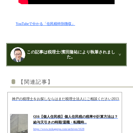
YouTubeで分かる「住民税特別徴収」
この記事は税理士/濱田隆祐により執筆されまし
た。
公認会計士・税理士：濱田隆祐(はまだりゅうすけ)
はまだ税理士法人
の代表税理士
【関連記事】
近畿税理士会 神戸支部：登録番号121899
日本公認会計士協会 兵庫会：
登録番号17074
兵庫県行政書士会：登録番号19300373
神戸の税理士をお探しならはまだ税理士法人にご相談ください
2013.12.24
1973年生まれ、大阪府豊中市出身
あずさ監査法人出身
クレアビズコンサルティング株式会社
：代表取締役
YouTubeチャンネル：
はまだ税理士法
Q16【個人住民税】個人住民税の税率や計算方法は？
人のちょっとお得な税金の豆知識
給与天引きの時期/退職・転職時...