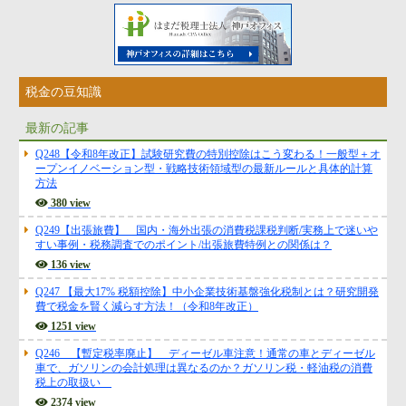
税金の豆知識
最新の記事
Q248【令和8年改正】試験研究費の特別控除はこう変わる！一般型＋オ
ープンイノベーション型・戦略技術領域型の最新ルールと具体的計算
方法
380 view
Q249【出張旅費】 国内・海外出張の消費税課税判断/実務上で迷いや
すい事例・税務調査でのポイント/出張旅費特例との関係は？
136 view
Q247 【最大17% 税額控除】中小企業技術基盤強化税制とは？研究開発
費で税金を賢く減らす方法！（令和8年改正）
1251 view
Q246 【暫定税率廃止】 ディーゼル車注意！通常の車とディーゼル
車で、ガソリンの会計処理は異なるのか？ガソリン税・軽油税の消費