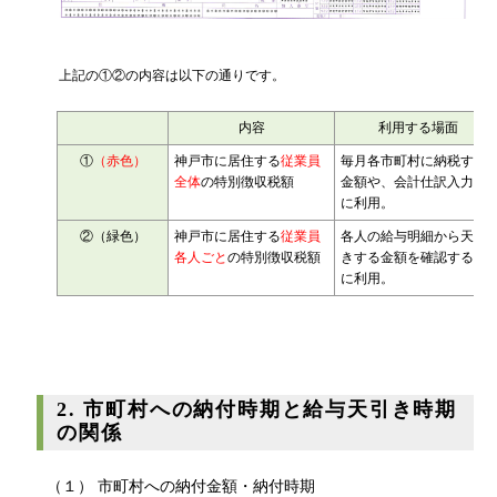
源泉所得税
その他
上記の①②の内容は以下の通りです。
内容
利用する場面
①
（赤色）
神戸市に居住する
従業員
毎月各市町村に納税する
全体
の特別徴収税額
金額や、会計仕訳入力時
に利用。
②（緑色）
神戸市に居住する
従業員
各人の給与明細から天引
各人ごと
の特別徴収税額
きする金額を確認する際
に利用。
2. 市町村への納付時期と給与天引き時期
の関係