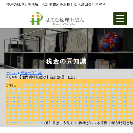
神戸の税理士事務所、会計事務所をお探しなら濱田会計事務所
ホーム
税金の豆知識
ホーム
税金の豆知識
各種支援業務
Q186 【住民税特別徴収】会計処理・仕訳・
定科目
会社設立支援
会社設立0円プラン
株式会社設立
合同会社設立
/通知書はこう見る！ /副業が
期の関係
社団法人設立