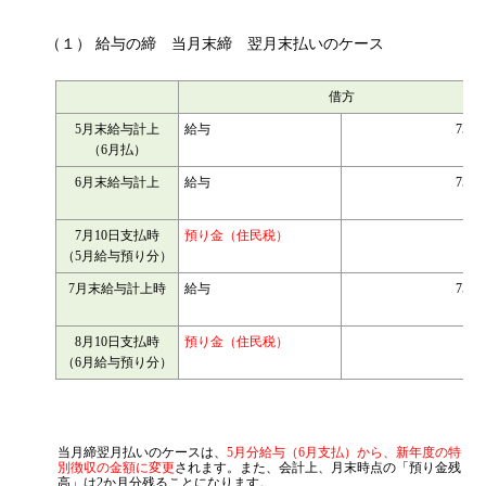
（１） 給与の締 当月末締 翌月末払いのケース
借方
5月末給与計上
給与
750,0
（6月払）
6月末給与計上
給与
750,0
7月10日支払時
預り金（住民税）
18,1
（5月給与預り分）
7月末給与計上時
給与
750,0
8月10日支払時
預り金（住民税）
15,8
（6月給与預り分）
当月締翌月払いのケースは、
5月分給与（6月支払）から、新年度の特
別徴収の金額に変更
されます。また、会計上、月末時点の「預り金残