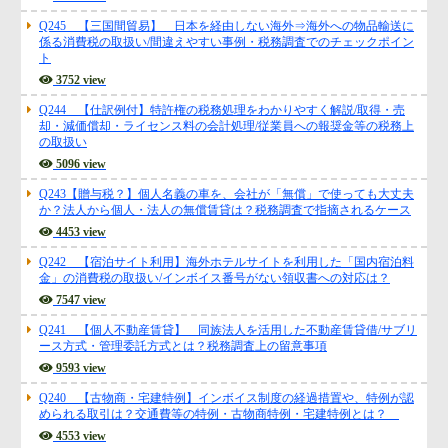
税上の取扱い
2374 view
Q245 【三国間貿易】 日本を経由しない海外⇒海外への物品輸送に
係る消費税の取扱い/間違えやすい事例・税務調査でのチェックポイン
ト
3752 view
Q244 【仕訳例付】特許権の税務処理をわかりやすく解説/取得・売
却・減価償却・ライセンス料の会計処理/従業員への報奨金等の税務上
の取扱い
5096 view
Q243【贈与税？】個人名義の車を、会社が「無償」で使っても大丈夫
か？法人から個人・法人の無償賃貸は？税務調査で指摘されるケース
4453 view
Q242 【宿泊サイト利用】海外ホテルサイトを利用した「国内宿泊料
金」の消費税の取扱い/インボイス番号がない領収書への対応は？
7547 view
Q241 【個人不動産賃貸】 同族法人を活用した不動産賃貸借/サブリ
ース方式・管理委託方式とは？税務調査上の留意事項
9593 view
Q240 【古物商・宅建特例】インボイス制度の経過措置や、特例が認
められる取引は？交通費等の特例・古物商特例・宅建特例とは？