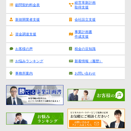
経営革新計画
顧問契約料金表
取得支援
新規開業者支援
会社設立支援
事業計画書
資金調達支援
作成支援
お客様の声
税金の豆知識
お悩みランキング
新着情報（履歴）
事務所案内
お問い合わせ