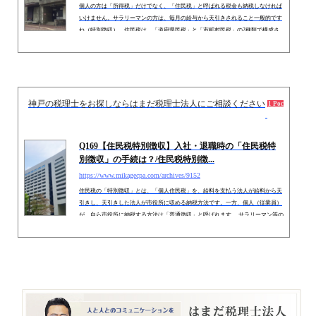
相続専門サイト：
御影みらい相続センター
https://www.mikagecpa.com/archives/1628
個人の方は「所得税」だけでなく、「住民税」と呼ばれる税金も納税しなければ
いけません。サラリーマンの方は、毎月の給与から天引きされること一般的です
ね（特別徴収）。住民税は、「道府県民税」と「市町村民税」の2種類で構成さ
れています。（東京都の場合は「都民税」と「市町村民税」（特別区民税）と呼
ばれます）。住民税は、前年所得を基準に各都道府県等で計算が行われますの
で、ご自身や会社の年末調整で計算が行われるわけではありません。毎年5月ご
ろ、個人ないし会社を通じて「税額」が記載された通知書が届きます（住民...
神戸の税理士をお探しならはまだ税理士法人にご相談ください
2020.0
1 Pocket
Q169【住民税特別徴収】入社・退職時の「住民税特
別徴収」の手続は？/住民税特別徴...
https://www.mikagecpa.com/archives/9152
住民税の「特別徴収」とは、「個人住民税」を、給料を支払う法人が給料から天
引きし、天引きした法人が市役所に収める納税方法です。一方、個人（従業員）
が、自ら市役所に納税する方法は「普通徴収」と呼ばれます。 サラリーマン等の
個人住民税の納税方法は、原則的に、「特別徴収」になりますので、従業員個人
の住民税については、法人が「特別徴収」により、市町村に納税しているケース
が多いと思います。 今回は、「特別徴収」に関する法人側の手続につき、入社
時、退職時に分けてまとめます。 １． 特別徴収税額決...