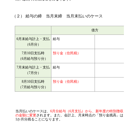
高」は2か月分残ることになります。
（２） 給与の締 当月末締 当月末払いのケース
借方
6月末給与計上・支払
給与
75
（6月分）
7月10日支払時
預り金（住民税）
1
（6月給与預り分）
7月末給与計上・支払
給与
75
（7月分）
8月10日支払時
預り金（住民税）
1
（7月給与預り分）
当月払いのケースは、
6月分給与（6月支払）から、新年度の特別徴収
の金額に変更
されます。また、会計上、月末時点の「預り金残高」は
1か月分残ることになります。