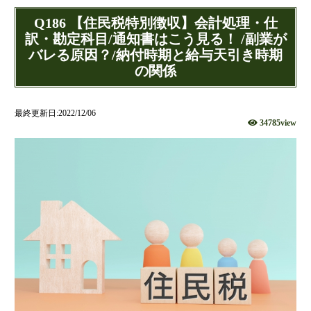
財団法人設立
Q186 【住民税特別徴収】会計処理・仕
NPO法人設立
訳・勘定科目/通知書はこう見る！ /副業が
当事務所に依頼するメリット
バレる原因？/納付時期と給与天引き時期
経営革新計画取得支援
の関係
経営革新計画の内容
計画を立てることで見えてくるもの
最終更新日:2022/12/06
34785view
承認のメリット
承認要件
留意事項
当税理士法人のサービス
資金調達支援
融資による資金調達について
金融機関の融資のポイント
融資を受けやすくする経営