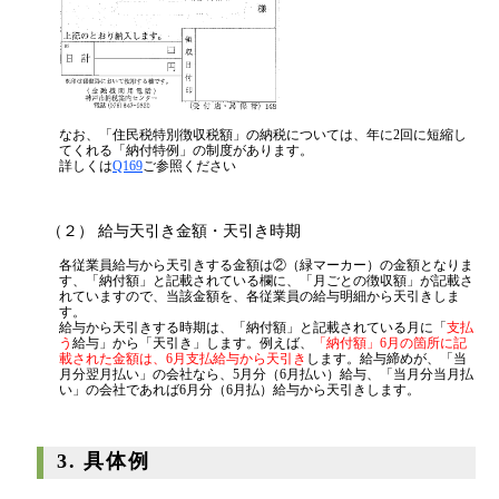
なお、「住民税特別徴収税額」の納税については、年に2回に短縮し
てくれる「納付特例」の制度があります。
詳しくは
Q169
ご参照ください
（２） 給与天引き金額・天引き時期
各従業員給与から天引きする金額は②（緑マーカー）の金額となりま
す、「納付額」と記載されている欄に、「月ごとの徴収額」が記載さ
れていますので、当該金額を、各従業員の給与明細から天引きしま
す。
給与から天引きする時期は、「納付額」と記載されている月に「
支払
う
給与」から「天引き」します。例えば、
「納付額」6月の箇所に記
載された金額は、6月支払給与から天引き
します。給与締めが、「当
月分翌月払い」の会社なら、5月分（6月払い）給与、「当月分当月払
い」の会社であれば6月分（6月払）給与から天引きします。
3. 具体例