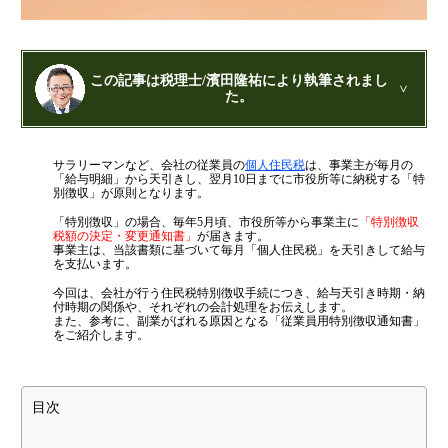
金融機関から調達するメリットとデメリット
VCによる資金調達
この記事は税理士/濱田隆祐により執筆されまし
た。
料金案内
公認会計士・税理士：濱田隆祐(はまだりゅうすけ)
通常料金
サラリーマンなど、会社の従業員の
個人住民税
は、事業主が毎月の
はまだ税理士法人
の代表税理士
「給与明細」から天引きし、翌月10日までに市役所等に納税する「特
近畿税理士会 神戸支部：登録番号121899
創業3年目までの特別料金
別徴収」が原則となります。
日本公認会計士協会 兵庫会：
登録番号17074
「特別徴収」の場合、毎年5月頃、市役所等から事業主に
「特別徴収
他の税理士事務所からの切り替えの場合
兵庫県行政書士会：登録番号19300373
税額の決定・変更通知書」
が届きます。
1973年生まれ、大阪府豊中市出身
事業主は、当該書類に基づいて毎月「個人住民税」を天引きして給与
ベンチャー企業応援パック
あずさ監査法人出身
を支払います。
クレアビズコンサルティング株式会社
：代表取締役
記帳代行/その他
今回は、会社が行う住民税特別徴収手続につき、給与天引き時期・納
YouTubeチャンネル：
はまだ税理士法
付時期の関係や、それぞれの会計処理をお伝えします。
人のちょっとお得な税金の豆知識
また、参考に、副業がばれる原因となる「従業員用特別徴収通知書」
個人事業主のお客様
相続専門サイト：
御影みらい相続センター
をご紹介します。
事務所案内
目次