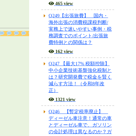
465 view
Q249【出張旅費】 国内・
海外出張の消費税課税判断/
実務上で迷いやすい事例・税
務調査でのポイント/出張旅
費特例との関係は？
162 view
Q247 【最大17% 税額控除】
中小企業技術基盤強化税制と
は？研究開発費で税金を賢く
減らす方法！（令和8年改
正）
1321 view
Q246 【暫定税率廃止】
ディーゼル車注意！通常の車
とディーゼル車で、ガソリン
の会計処理は異なるのか？ガ