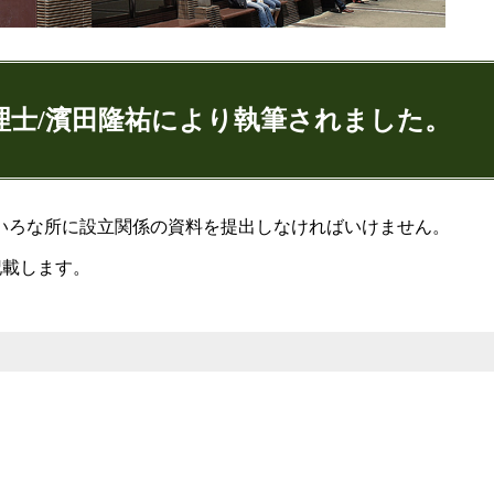
理士/濱田隆祐により執筆されました。
ゅうすけ)
いろな所に設立関係の資料を提出しなければいけません。
記載します。
9
074
：代表取締役
ンネル：
はまだ税理士法人のちょっとお得な税金の豆知
ター