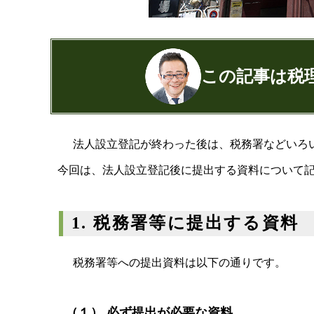
この記事は税
公認会計士・税理士：濱田隆祐(はまだり
法人設立登記が終わった後は、税務署などいろ
はまだ税理士法人
の代表税理士
今回は、法人設立登記後に提出する資料について
近畿税理士会 神戸支部：登録番号12189
日本公認会計士協会 兵庫会：
登録番号17
兵庫県行政書士会：登録番号19300373
1. 税務署等に提出する資料
1973年生まれ、大阪府豊中市出身
あずさ監査法人出身
クレアビズコンサルティング株式会社
税務署等への提出資料は以下の通りです。
YouTubeチャ
相続専門サイト：
御影みらい相続セン
（１） 必ず提出が必要な資料