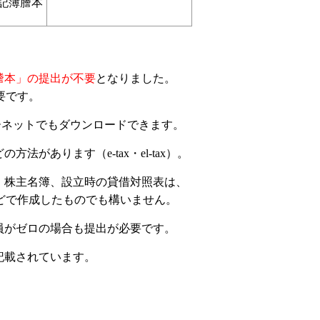
記簿謄本
謄本」の提出が不要
となりました。
要です。
ーネットでもダウンロードできます。
があります（e-tax・el-tax）。
。株主名簿、設立時の貸借対照表は、
どで作成したものでも構いません。
員がゼロの場合も提出が必要です。
記載されています。