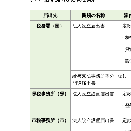
届出先
書類の名称
添
税務署（国）
法人設立届出書
・定
・株
・貸
・設
給与支払事務所等の
なし
開設届出書
県税事務所（県）
法人設立設置届出書
・定
・登
市税事務所（市）
法人設立設置届出書
・定