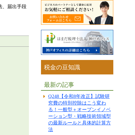
法、届出手段
税金の豆知識
最新の記事
Q248【令和8年改正】試験研
究費の特別控除はこう変わ
る！一般型＋オープンイノベ
ーション型・戦略技術領域型
の最新ルールと具体的計算方
法