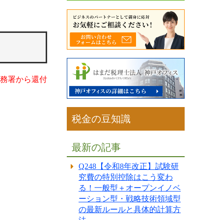
税務署から還付
税金の豆知識
最新の記事
Q248【令和8年改正】試験研
究費の特別控除はこう変わ
る！一般型＋オープンイノベ
ーション型・戦略技術領域型
の最新ルールと具体的計算方