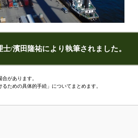
理士/濱田隆祐により執筆されました。
ゅうすけ)
場合があります。
けるための具体的手続」についてまとめます。
9
074
：代表取締役
ンネル：
はまだ税理士法人のちょっとお得な税金の豆知