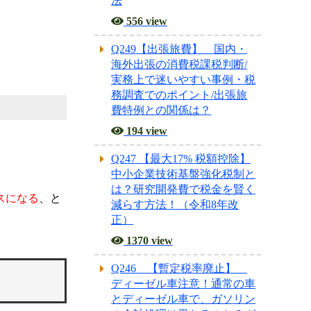
法
556 view
Q249【出張旅費】 国内・
海外出張の消費税課税判断/
実務上で迷いやすい事例・税
務調査でのポイント/出張旅
費特例との関係は？
194 view
Q247 【最大17% 税額控除】
中小企業技術基盤強化税制と
は？研究開発費で税金を賢く
スになる
、と
減らす方法！（令和8年改
正）
1370 view
Q246 【暫定税率廃止】
ディーゼル車注意！通常の車
とディーゼル車で、ガソリン