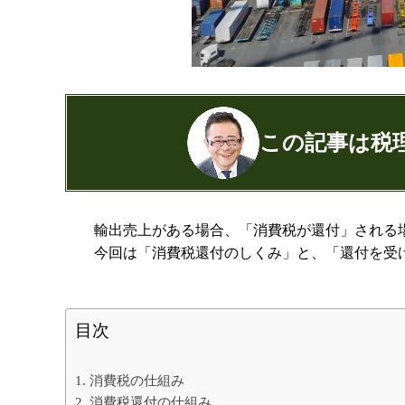
この記事は税
公認会計士・税理士：濱田隆祐(はまだり
輸出売上がある場合、「消費税が還付」される
はまだ税理士法人
の代表税理士
今回は「消費税還付のしくみ」と、「還付を受
近畿税理士会 神戸支部：登録番号12189
日本公認会計士協会 兵庫会：
登録番号17
兵庫県行政書士会：登録番号19300373
目次
1973年生まれ、大阪府豊中市出身
あずさ監査法人出身
クレアビズコンサルティング株式会社
1. 消費税の仕組み
YouTubeチャ
2. 消費税還付の仕組み