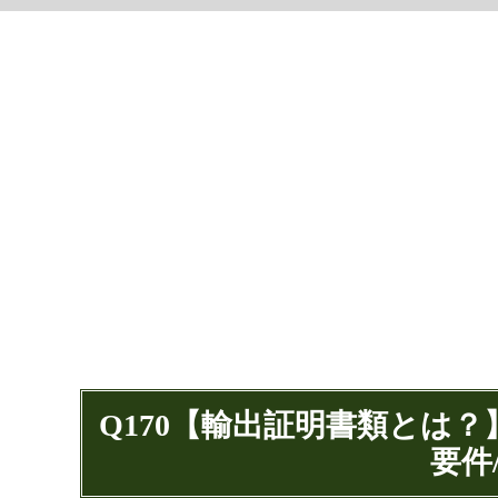
Q170【輸出証明書類とは
要件