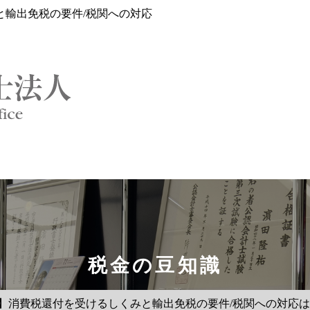
と輸出免税の要件/税関への対応
税金の豆知識
？】消費税還付を受けるしくみと輸出免税の要件/税関への対応