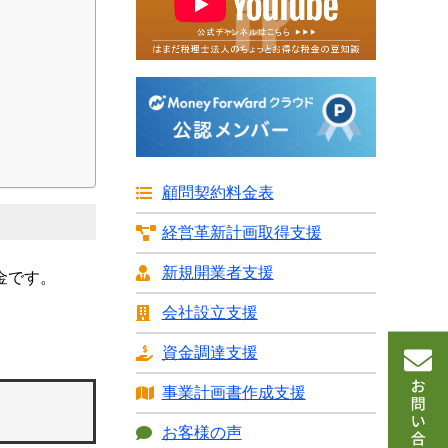
顧問契約料金表
経営革新計画
取得支援
新規開業者支援
金です。
会社設立支援
資金調達支援
事業計画書
作成支援
お客様の声