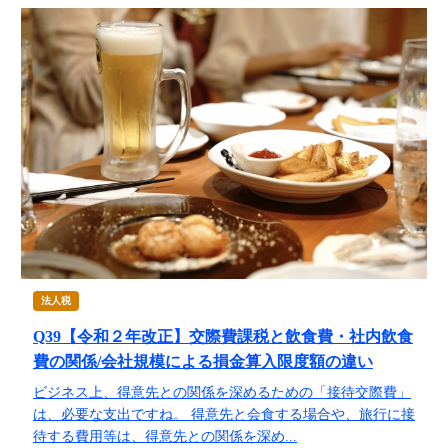
融資を受けやすくする経営
金融機関から調達するメリットとデメリット
VCによる資金調達
料金案内
通常料金
創業3年目までの特別料金
他の税理士事務所からの切り替えの場合
ベンチャー企業応援パック
法人税
記帳代行/その他
Q39【令和２年改正】交際費課税と飲食費・社内飲食
個人事業主のお客様
費の関係/会社規模による損金算入限度額の違い
ビジネス上、得意先との関係を深めるための「接待交際費」
は、必要な支出ですね。 得意先と会食する場合や、旅行に接
事務所案内
待する費用等は、得意先との関係を深め...