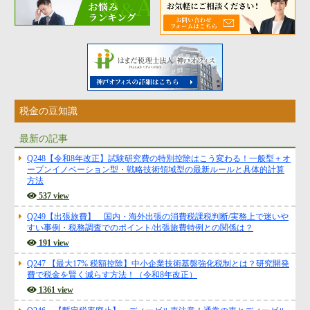
税金の豆知識
最新の記事
Q248【令和8年改正】試験研究費の特別控除はこう変わる！一般型＋オ
ープンイノベーション型・戦略技術領域型の最新ルールと具体的計算
方法
537 view
Q249【出張旅費】 国内・海外出張の消費税課税判断/実務上で迷いや
すい事例・税務調査でのポイント/出張旅費特例との関係は？
191 view
Q247 【最大17% 税額控除】中小企業技術基盤強化税制とは？研究開発
費で税金を賢く減らす方法！（令和8年改正）
1361 view