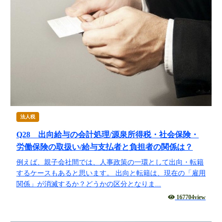
法人税
Q28 出向給与の会計処理/源泉所得税・社会保険・
労働保険の取扱い/給与支払者と負担者の関係は？
例えば、親子会社間では、人事政策の一環として出向・転籍
するケースもあると思います。 出向と転籍は、現在の「雇用
関係」が消滅するか？どうかの区分となりま...
167704view