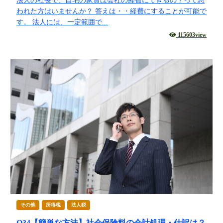
消費税
法人の社長で、自宅の家賃は会社の経費にできるの？って思
われた方はいませんか？ 答えは・・経費にすることが可能で
源泉所得税
す。 法人には、一定範囲で...
その他
115603view
その他
所得税
法人税
Q34【簡単な方法】社会保険料の会計処理・仕訳は？