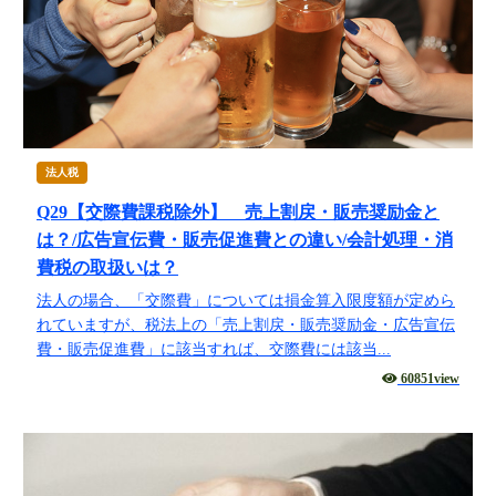
法人税
Q29【交際費課税除外】 売上割戻・販売奨励金と
は？/広告宣伝費・販売促進費との違い/会計処理・消
費税の取扱いは？
法人の場合、「交際費」については損金算入限度額が定めら
れていますが、税法上の「売上割戻・販売奨励金・広告宣伝
費・販売促進費」に該当すれば、交際費には該当...
60851view