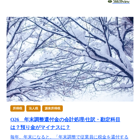
56639view
所得税
法人税
源泉所得税
Q26 年末調整還付金の会計処理/仕訳・勘定科目
は？預り金がマイナスに？
毎年、年末になると、「年末調整で従業員に税金を還付する