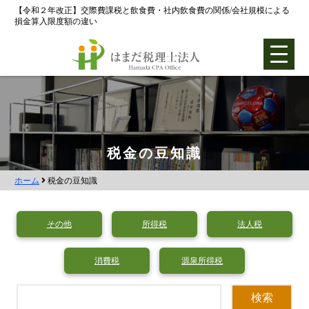
【令和２年改正】交際費課税と飲食費・社内飲食費の関係/会社規模による
損金算入限度額の違い
ホーム
税金の豆知識
ホーム
税金の豆知識
各種支援業務
会社設立支援
その他
所得税
法人税
会社設立0円プラン
消費税
源泉所得税
株式会社設立
合同会社設立