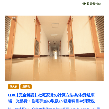
131061view
代表挨拶
神戸オフィス
大阪オフィス
事務所概要
アクセスマップ
代表プロフィール
スタッフプロフィール
採用情報
税金の豆知識
法人税
消費税
所得税
Q38【完全解説】社宅家賃の計算方法/具体例/駐車
法人税
場・光熱費・住宅手当の取扱い/勘定科目や消費税