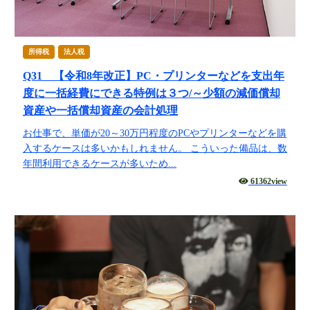
所得税
法人税
Q31 【令和8年改正】PC・プリンターなどを支出年
度に一括経費にできる特例は３つ/～少額の減価償却
資産や一括償却資産の会計処理
お仕事で、単価が20～30万円程度のPCやプリンターなどを購
入するケースは多いかもしれません。 こういった備品は、数
年間利用できるケースが多いため...
61362view