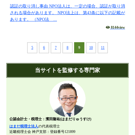
認証の取り消し事由 NPO法人は、一定の場合、認証が取り消
される場合があります。 NPO法上は、第43条に以下の記載が
あります。 （NPO法 ...
8144view
5
6
7
8
9
10
11
当サイトを監修する専門家
公認会計士・税理士：濱田隆祐(はまだりゅうすけ)
はまだ税理士法人
の代表税理士
近畿税理士会 神戸支部：登録番号121899