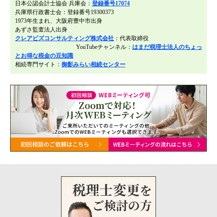
日本公認会計士協会 兵庫会：
登録番号17074
兵庫県行政書士会：登録番号19300373
1973年生まれ、大阪府豊中市出身
あずさ監査法人出身
クレアビズコンサルティング株式会社
：代表取締役
YouTubeチャンネル：
はまだ税理士法人のちょっ
とお得な税金の豆知識
相続専門サイト：
御影みらい相続センター