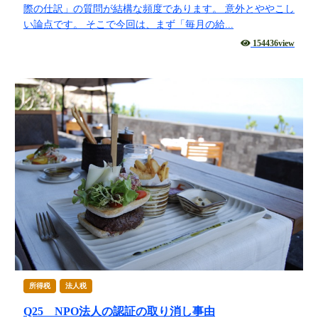
際の仕訳」の質問が結構な頻度であります。 意外とややこし
い論点です。 そこで今回は、まず「毎月の給...
154436view
所得税
法人税
Q25 NPO法人の認証の取り消し事由