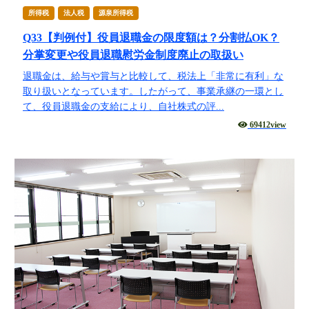
所得税
法人税
源泉所得税
Q33【判例付】役員退職金の限度額は？分割払OK？
分掌変更や役員退職慰労金制度廃止の取扱い
退職金は、給与や賞与と比較して、税法上「非常に有利」な
取り扱いとなっています。したがって、事業承継の一環とし
て、役員退職金の支給により、自社株式の評...
69412view