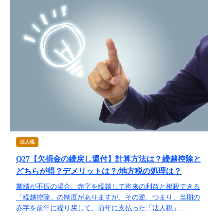
法人税
Q27【欠損金の繰戻し還付】計算方法は？繰越控除と
どちらが得？デメリットは？/地方税の処理は？
業績が不振の場合、赤字を繰越して将来の利益と相殺できる
「繰越控除」の制度がありますが、その逆、つまり、当期の
赤字を前年に繰り戻して、前年に支払った「法人税」...