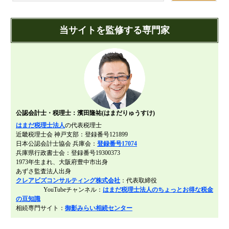
社団法人設立
財団法人設立
当サイトを監修する専門家
NPO法人設立
当事務所に依頼するメリット
経営革新計画取得支援
経営革新計画の内容
計画を立てることで見えてくるもの
公認会計士・税理士：濱田隆祐(はまだりゅうすけ)
承認のメリット
はまだ税理士法人
の代表税理士
承認要件
近畿税理士会 神戸支部：登録番号121899
日本公認会計士協会 兵庫会：
登録番号17074
留意事項
兵庫県行政書士会：登録番号19300373
1973年生まれ、大阪府豊中市出身
当税理士法人のサービス
あずさ監査法人出身
資金調達支援
クレアビズコンサルティング株式会社
：代表取締役
YouTubeチャンネル：
はまだ税理士法人のちょっとお得な税金
融資による資金調達について
の豆知識
相続専門サイト：
御影みらい相続センター
金融機関の融資のポイント