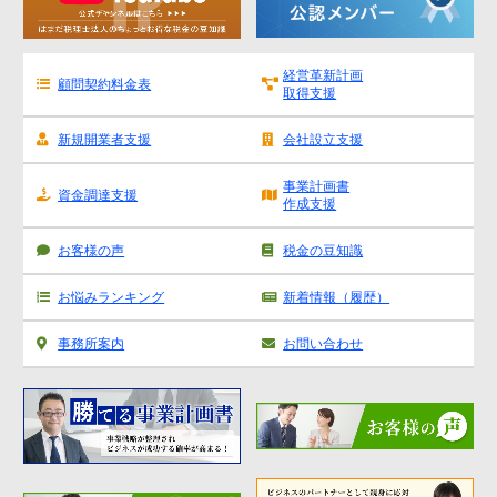
経営革新計画
顧問契約料金表
取得支援
新規開業者支援
会社設立支援
事業計画書
資金調達支援
作成支援
お客様の声
税金の豆知識
お悩みランキング
新着情報（履歴）
事務所案内
お問い合わせ