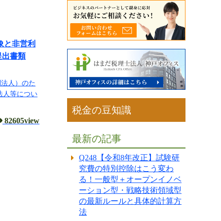
象と非営利
提出書類
利法人）のた
法人等につい
税金の豆知識
82605view
最新の記事
Q248【令和8年改正】試験研
究費の特別控除はこう変わ
る！一般型＋オープンイノベ
ーション型・戦略技術領域型
の最新ルールと具体的計算方
法