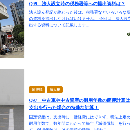
Q99 法人設立時の税務署等への提出資料は？
法人設立登記が終わった後は、税務署などいろいろな
の資料を提出しなければいけません。 今回は、法人設
出する資料について記載します...
所得税
法人税
Q97 中古車や中古資産の耐用年数の簡便計算は
支出を行った場合の特殊な計算！
固定資産は、支出時に一括経費にはできず、税法上定
耐用年数で、数年間にわたって毎年「減価償却」を行
す。耐用年数は、その資産の種類、用途に...