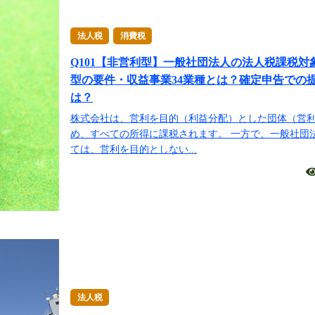
法人税
消費税
Q101【非営利型】一般社団法人の法人税課税対
型の要件・収益事業34業種とは？確定申告での
は？
株式会社は、営利を目的（利益分配）とした団体（営
め、すべての所得に課税されます。 一方で、一般社団
ては、営利を目的としない...
法人税