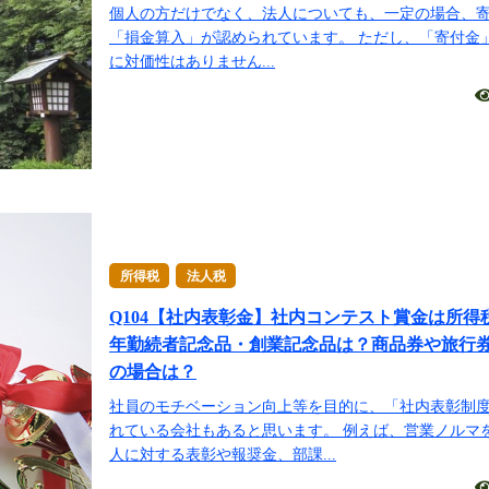
個人の方だけでなく、法人についても、一定の場合、
「損金算入」が認められています。 ただし、「寄付金
に対価性はありません...
所得税
法人税
Q104【社内表彰金】社内コンテスト賞金は所得
年勤続者記念品・創業記念品は？商品券や旅行
の場合は？
社員のモチベーション向上等を目的に、「社内表彰制
れている会社もあると思います。 例えば、営業ノルマ
人に対する表彰や報奨金、部課...