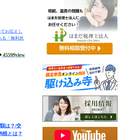
いてお伝えし
ある「無利息
45599view
額は？/交
納税とは？