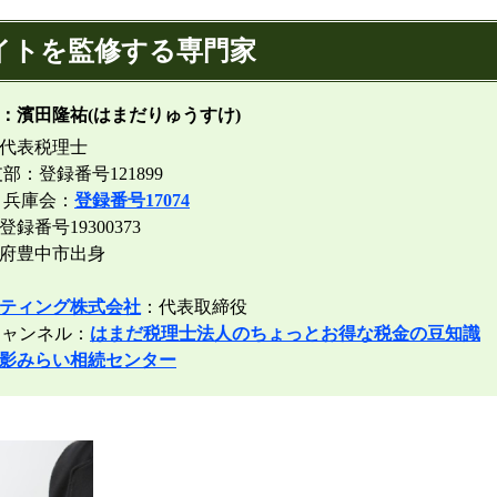
イトを監修する専門家
：濱田隆祐(はまだりゅうすけ)
代表税理士
部：登録番号121899
 兵庫会：
登録番号17074
番号19300373
阪府豊中市出身
ティング株式会社
：代表取締役
ャンネル：
はまだ税理士法人のちょっとお得な税金の豆知識
影みらい相続センター