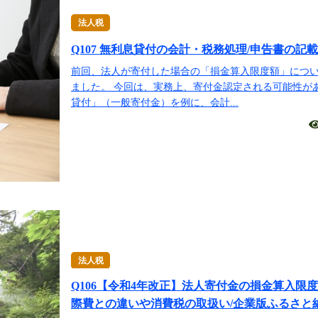
法人税
Q107 無利息貸付の会計・税務処理/申告書の記載
前回、法人が寄付した場合の「損金算入限度額」につ
ました。 今回は、実務上、寄付金認定される可能性が
貸付」（一般寄付金）を例に、会計...
法人税
Q106【令和4年改正】法人寄付金の損金算入限度
際費との違いや消費税の取扱い/企業版ふるさと