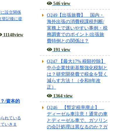
546 view
所に設立関係
Q249【出張旅費】 国内・
立登記後に提
海外出張の消費税課税判断/
実務上で迷いやすい事例・税
務調査でのポイント/出張旅
11148view
費特例との関係は？
191 view
Q247 【最大17% 税額控除】
中小企業技術基盤強化税制と
は？研究開発費で税金を賢く
減らす方法！（令和8年改
正）
1364 view
？/資本的
Q246 【暫定税率廃止】
ディーゼル車注意！通常の車
められている
とディーゼル車で、ガソリン
っていきま
の会計処理は異なるのか？ガ