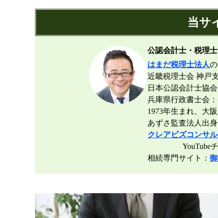
当サ
公認会計士・税理士
はまだ税理士法人
の
近畿税理士会 神戸支
日本公認会計士協会
兵庫県行政書士会：登録
1973年生まれ、大
あずさ監査法人出身
クレアビズコンサル
YouTubeチ
相続専門サイト：
御