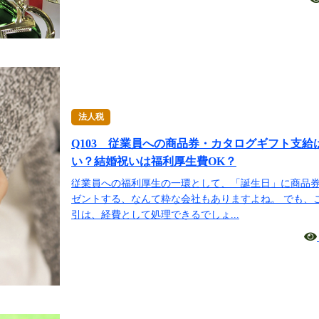
法人税
Q103 従業員への商品券・カタログギフト支給
い？結婚祝いは福利厚生費OK？
従業員への福利厚生の一環として、「誕生日」に商品
ゼントする、なんて粋な会社もありますよね。 でも、
引は、経費として処理できるでしょ...