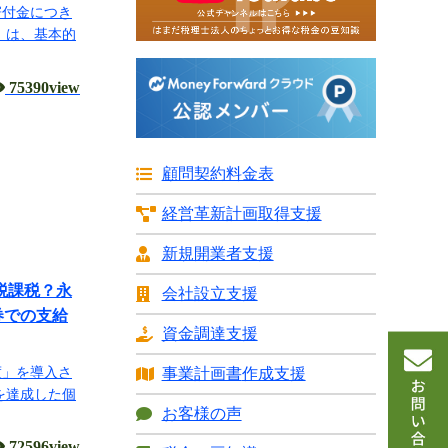
寄付金につき
」は、基本的
75390view
顧問契約料金表
経営革新計画
取得支援
新規開業者支援
税課税？永
会社設立支援
券での支給
資金調達支援
度」を導入さ
事業計画書
作成支援
を達成した個
お客様の声
72596view