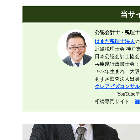
当サ
公認会計士・税理士
はまだ税理士法人
の
近畿税理士会 神戸支
日本公認会計士協会
兵庫県行政書士会：登録
1973年生まれ、大
あずさ監査法人出身
クレアビズコンサル
YouTubeチ
相続専門サイト：
御