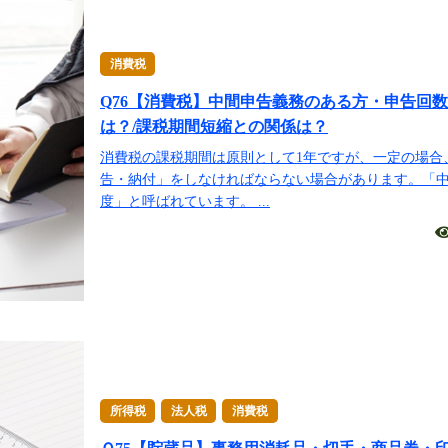
消費税
Q76【消費税】中間申告義務のある方・申告回
は？/課税期間短縮との関係は？
消費税の課税期間は原則として1年ですが、一定の場合
告・納付」をしなければならない場合があります。「
度」と呼ばれています。 ...
所得税
法人税
消費税