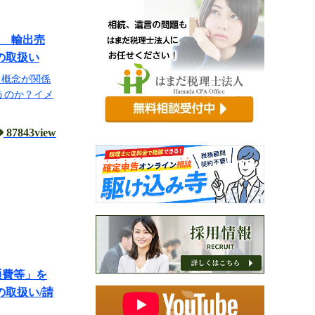
法 輸出売
の取扱い
う概念が関係
うのか？イメ
87843view
通費等」を
の取扱い/請