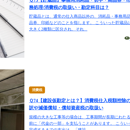
Ｑ75【貯蔵品】事務用消耗品・切手・商品券・
務処理/消費税の取扱い・勘定科目は？
貯蔵品とは、通常の仕入商品以外の、消耗品・事務用
品券、印紙などのことを指します。 こういった貯蔵品
大きく2種類に区分され、それ...
消費税
Ｑ74【建設仮勘定とは？】消費税仕入税額控除
訳や減価償却・償却資産税の取扱い
規模の大きな工事等の場合は、工事期間が長期にわた
前に「代金の一部」を支払うことがあります。 こうい
完成するまでの支出は、「建設...