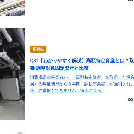
消費税
Q81【わかりやすく解説】高額特定資産とは？
響/調整対象固定資産と比較
消費税課税事業者が、「高額特定資産」を取得した場
属する年度初日から３年間「課税事業者」が強制され
税」の選択もできません。法人に限ら...