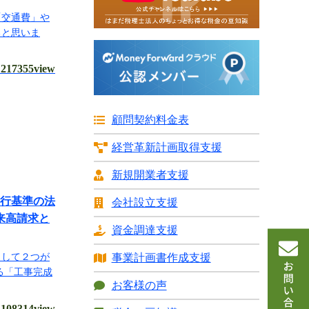
「交通費」や
ると思いま
217355view
顧問契約料金表
経営革新計画
取得支援
新規開業者支援
進行基準の法
会社設立支援
来高請求と
資金調達支援
として２つが
事業計画書
作成支援
る「工事完成
お客様の声
108314view