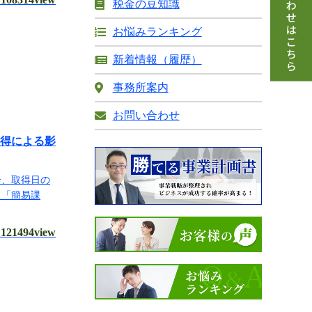
税金の豆知識
お悩みランキング
新着情報（履歴）
事務所案内
お問い合わせ
取得による影
合、取得日の
、「簡易課
121494view