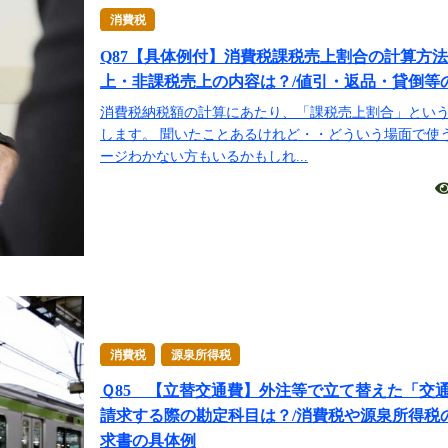
消費税
Q87【具体例付】消費税課税売上割合の計算方
上・非課税売上の内容は？/値引・返品・貸倒等
消費税納税額の計算にあたり、「課税売上割合」とい
します。 聞いたことあるけれど・・どういう場面で使
ージわかない方もいるかもしれ...
消費税
源泉所得税
Ｑ85 【立替交通費】外注等で立て替えた「交
請求する際の勘定科目は？/消費税や源泉所得税
求書の具体例