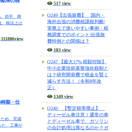
印紙等の税
517 view
Q249【出張旅費】 国内・
品、切手、商
海外出張の消費税課税判断/
は、税法上は
実務上で迷いやすい事例・税
務調査でのポイント/出張旅
111886view
費特例との関係は？
183 view
Q247 【最大17% 税額控除】
中小企業技術基盤強化税制と
は？研究開発費で税金を賢く
減らす方法！（令和8年改
正）
1349 view
の時期・仕
Q246 【暫定税率廃止】
ディーゼル車注意！通常の車
るため、完成
とディーゼル車で、ガソリン
った、工事が
の会計処理は異なるのか？ガ