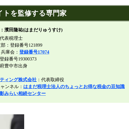
イトを監修する専門家
：濱田隆祐(はまだりゅうすけ)
代表税理士
部：登録番号121899
 兵庫会：
登録番号17074
番号19300373
阪府豊中市出身
ティング株式会社
：代表取締役
ャンネル：
はまだ税理士法人のちょっとお得な税金の豆知識
影みらい相続センター