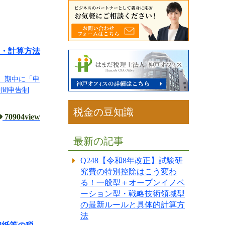
数・計算方法
、期中に「申
中間申告制
税金の豆知識
70904view
最新の記事
Q248【令和8年改正】試験研
究費の特別控除はこう変わ
る！一般型＋オープンイノベ
ーション型・戦略技術領域型
の最新ルールと具体的計算方
法