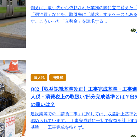
例えば、取引先から依頼された業務の際に立て替えた
「宿泊費」などを、取引先に「請求」するケースもあ
す。こういった「立替金」を請求する...
法人税
消費税
Q82【収益認識基準改正】工事完成基準・工事
人税・消費税上の取扱い/部分完成基準とは？出
の違いは？
建設業等での「請負工事」に関しては、収益計上基準
認められています。 工事完成時に一括で収益を計上す
基準」、工事完成を待たず...