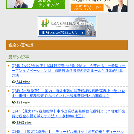
代表挨拶
神戸オフィス
大阪オフィス
事務所概要
アクセスマップ
税金の豆知識
代表プロフィール
最新の記事
スタッフプロフィール
Q248【令和8年改正】試験研究費の特別控除はこう変わる！一般型＋オ
ープンイノベーション型・戦略技術領域型の最新ルールと具体的計算
採用情報
方法
544 view
Q249【出張旅費】 国内・海外出張の消費税課税判断/実務上で迷いや
税金の豆知識
すい事例・税務調査でのポイント/出張旅費特例との関係は？
191 view
所得税
Q247 【最大17% 税額控除】中小企業技術基盤強化税制とは？研究開発
費で税金を賢く減らす方法！（令和8年改正）
法人税
1363 view
消費税
Q246 【暫定税率廃止】 ディーゼル車注意！通常の車とディーゼル