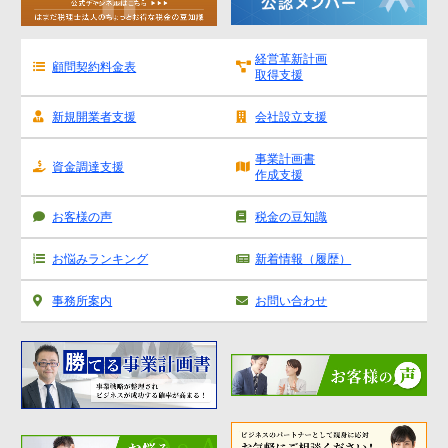
金融機関から調達するメリットとデメリット
VCによる資金調達
経営革新計画
顧問契約料金表
取得支援
料金案内
新規開業者支援
会社設立支援
事業計画書
資金調達支援
通常料金
作成支援
創業3年目までの特別料金
お客様の声
税金の豆知識
他の税理士事務所からの切り替えの場合
お悩みランキング
新着情報（履歴）
ベンチャー企業応援パック
事務所案内
お問い合わせ
記帳代行/その他
個人事業主のお客様
事務所案内