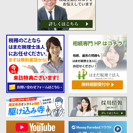
財団法人設立
NPO法人設立
当事務所に依頼するメリット
経営革新計画取得支援
経営革新計画の内容
計画を立てることで見えてくるもの
承認のメリット
承認要件
留意事項
当税理士法人のサービス
資金調達支援
融資による資金調達について
金融機関の融資のポイント
融資を受けやすくする経営