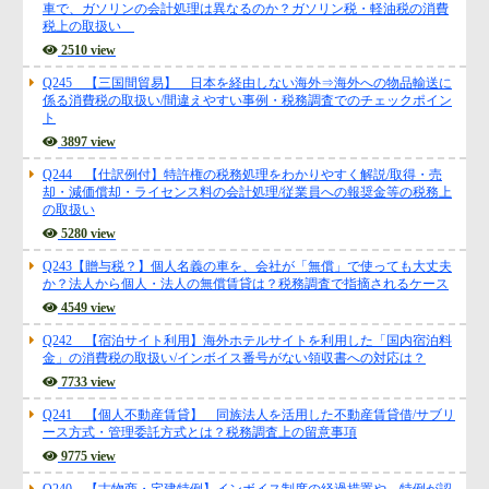
車で、ガソリンの会計処理は異なるのか？ガソリン税・軽油税の消費
源泉所得税
税上の取扱い
2510 view
その他
Q245 【三国間貿易】 日本を経由しない海外⇒海外への物品輸送に
係る消費税の取扱い/間違えやすい事例・税務調査でのチェックポイン
ト
3897 view
Q244 【仕訳例付】特許権の税務処理をわかりやすく解説/取得・売
却・減価償却・ライセンス料の会計処理/従業員への報奨金等の税務上
の取扱い
5280 view
Q243【贈与税？】個人名義の車を、会社が「無償」で使っても大丈夫
か？法人から個人・法人の無償賃貸は？税務調査で指摘されるケース
4549 view
Q242 【宿泊サイト利用】海外ホテルサイトを利用した「国内宿泊料
金」の消費税の取扱い/インボイス番号がない領収書への対応は？
7733 view
Q241 【個人不動産賃貸】 同族法人を活用した不動産賃貸借/サブリ
ース方式・管理委託方式とは？税務調査上の留意事項
9775 view