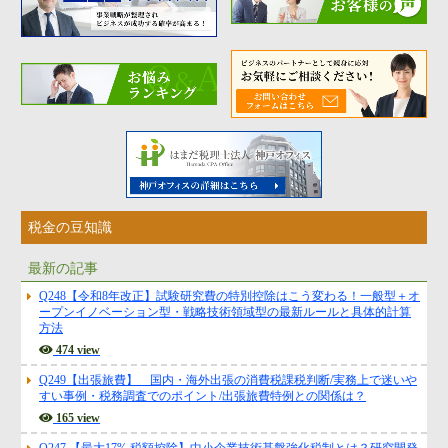
代表挨拶
神戸オフィス
大阪オフィス
事務所概要
アクセスマップ
代表プロフィール
スタッフプロフィール
税金の豆知識
採用情報
最新の記事
税金の豆知識
Q248【令和8年改正】試験研究費の特別控除はこう変わる！一般型＋オ
ープンイノベーション型・戦略技術領域型の最新ルールと具体的計算
方法
474 view
所得税
Q249【出張旅費】 国内・海外出張の消費税課税判断/実務上で迷いや
法人税
すい事例・税務調査でのポイント/出張旅費特例との関係は？
165 view
消費税