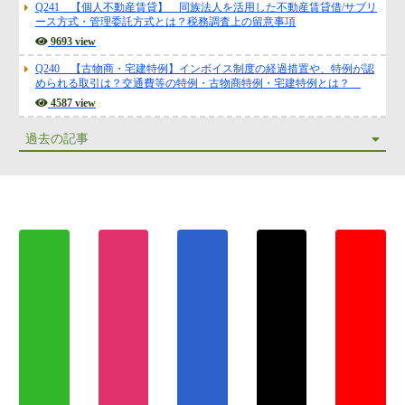
Q241 【個人不動産賃貸】 同族法人を活用した不動産賃貸借/サブリ
ース方式・管理委託方式とは？税務調査上の留意事項
9693 view
Q240 【古物商・宅建特例】インボイス制度の経過措置や、特例が認
められる取引は？交通費等の特例・古物商特例・宅建特例とは？
4587 view
過去の記事