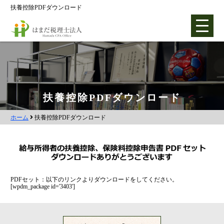
扶養控除PDFダウンロード
ホーム
扶養控除PDFダウンロード
ホーム
扶養控除PDFダウンロード
各種支援業務
会社設立支援
会社設立0円プラン
株式会社設立
PDFセット：以下のリンクよりダウンロードをしてください。
[wpdm_package id='3403']
合同会社設立
社団法人設立