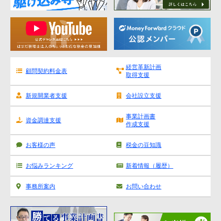
金融機関から調達するメリットとデメリット
VCによる資金調達
料金案内
経営革新計画
顧問契約料金表
取得支援
通常料金
創業3年目までの特別料金
新規開業者支援
会社設立支援
他の税理士事務所からの切り替えの場合
事業計画書
資金調達支援
作成支援
ベンチャー企業応援パック
記帳代行/その他
お客様の声
税金の豆知識
個人事業主のお客様
お悩みランキング
新着情報（履歴）
事務所案内
お問い合わせ
事務所案内