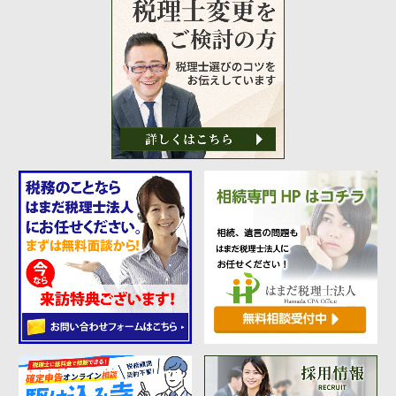
財団法人設立
NPO法人設立
当事務所に依頼するメリット
経営革新計画取得支援
経営革新計画の内容
計画を立てることで見えてくるもの
承認のメリット
承認要件
留意事項
当税理士法人のサービス
資金調達支援
融資による資金調達について
金融機関の融資のポイント
融資を受けやすくする経営