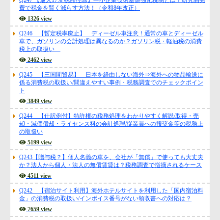
Q247 【最大17% 税額控除】中小企業技術基盤強化税制とは？研究開発
源泉所得税
費で税金を賢く減らす方法！（令和8年改正）
その他
1326 view
Q246 【暫定税率廃止】 ディーゼル車注意！通常の車とディーゼル
車で、ガソリンの会計処理は異なるのか？ガソリン税・軽油税の消費
税上の取扱い
2462 view
Q245 【三国間貿易】 日本を経由しない海外⇒海外への物品輸送に
係る消費税の取扱い/間違えやすい事例・税務調査でのチェックポイン
ト
3849 view
Q244 【仕訳例付】特許権の税務処理をわかりやすく解説/取得・売
却・減価償却・ライセンス料の会計処理/従業員への報奨金等の税務上
の取扱い
5199 view
Q243【贈与税？】個人名義の車を、会社が「無償」で使っても大丈夫
か？法人から個人・法人の無償賃貸は？税務調査で指摘されるケース
4511 view
Q242 【宿泊サイト利用】海外ホテルサイトを利用した「国内宿泊料
金」の消費税の取扱い/インボイス番号がない領収書への対応は？
7659 view