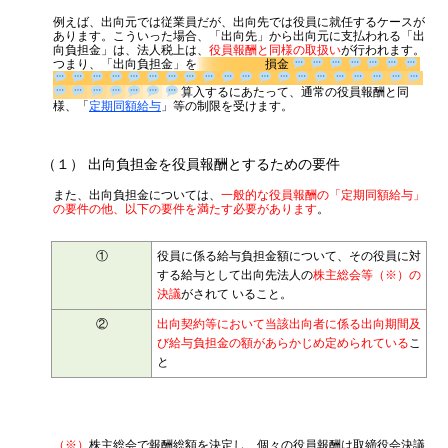
例えば、出向元では従業員だが、出向先では役員に就任するケースが
あります。こういった場合、「出向先」から出向元に支払われる「出
向負担金」は、法人税上は、
役員報酬と同様の取扱い
が行われます。
つまり、「出向負担金」を
損金
算入するにあたって、通常の役員報酬と
同様、「
定期同額給与
」等の制限を受けます。
（１） 出向負担金を役員報酬とするための要件
また、出向負担金については、
一般的な役員報酬の「定期同額給与」
の要件の他、以下の要件を満たす必要があります
。
①
役員に係る給与負担金額について、その役員に対
する給与として出向先法人の
株主総会等（※）の
決議
がされて いること。
②
出向契約等において当該出向者に係る出向期間及
び給与負担金の額があらかじめ定められている
こ
と
（※）
株主総会で報酬総額を決定し、個々の役員報酬は取締役会決議