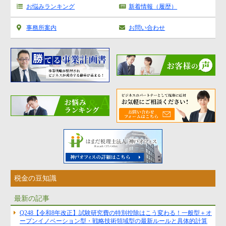
お悩みランキング
新着情報（履歴）
事務所案内
お問い合わせ
税金の豆知識
最新の記事
Q248【令和8年改正】試験研究費の特別控除はこう変わる！一般型＋オ
ープンイノベーション型・戦略技術領域型の最新ルールと具体的計算