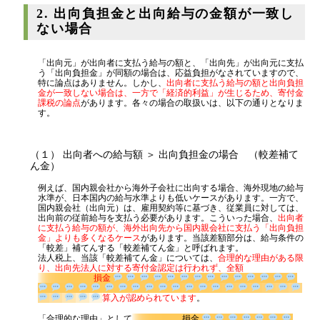
源泉所得税
2. 出向負担金と出向給与の金額が一致し
ない場合
その他
「出向元」が出向者に支払う給与の額と、「出向先」が出向元に支払
う「出向負担金」が同額の場合は、応益負担がなされていますので、
特に論点はありません。しかし、
出向者に支払う給与の額と出向負担
金が一致しない場合は、一方で「経済的利益」が生じるため、寄付金
課税の論点
があります。各々の場合の取扱いは、以下の通りとなりま
す。
（１） 出向者への給与額 ＞ 出向負担金の場合 （較差補て
ん金）
例えば、国内親会社から海外子会社に出向する場合、海外現地の給与
水準が、日本国内の給与水準よりも低いケースがあります。一方で、
国内親会社（出向元）は、雇用契約等に基づき、従業員に対しては、
出向前の従前給与を支払う必要があります。こういった場合、
出向者
に支払う給与の額が、海外出向先から国内親会社に支払う「出向負担
金」よりも多くなるケース
があります。当該差額部分は、給与条件の
「較差」補てんする「較差補てん金」と呼ばれます。
法人税上、当該「較差補てん金」については、
合理的な理由がある限
り、出向先法人に対する寄付金認定は行われず、全額
損金
算入が認められています
。
「合理的な理由」として
損金