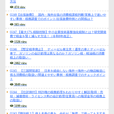
方法
474 view
Q249【出張旅費】 国内・海外出張の消費税課税判断/実務上で迷いや
すい事例・税務調査でのポイント/出張旅費特例との関係は？
165 view
Q247 【最大17% 税額控除】中小企業技術基盤強化税制とは？研究開発
費で税金を賢く減らす方法！（令和8年改正）
1326 view
Q246 【暫定税率廃止】 ディーゼル車注意！通常の車とディーゼル
車で、ガソリンの会計処理は異なるのか？ガソリン税・軽油税の消費
税上の取扱い
2462 view
Q245 【三国間貿易】 日本を経由しない海外⇒海外への物品輸送に
係る消費税の取扱い/間違えやすい事例・税務調査でのチェックポイン
ト
3849 view
Q244 【仕訳例付】特許権の税務処理をわかりやすく解説/取得・売
却・減価償却・ライセンス料の会計処理/従業員への報奨金等の税務上
の取扱い
5199 view
Q243【贈与税？】個人名義の車を、会社が「無償」で使っても大丈夫