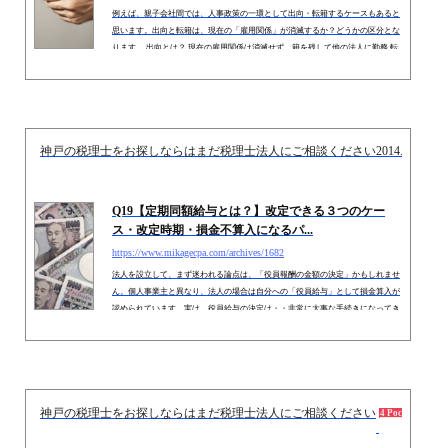
例えば、親子会社間では、人事政策の一環として出向・転籍するケースもあると
思います。出向と転籍は、現在の「雇用関係」が消滅するか？どうかの区分とな
ります。 出向とは？ 現在の雇用関係は消滅せず、籍を残して他の法人に勤務 転
籍とは？ 現在の雇用関係は消滅し、他の法人に籍を移して勤務 転籍者の給与に
ついては、一般的に転籍前の法人が負担することはありませんので、今回は「出
向者給与」にテーマをしぼって解説します。 １．出向者給与に関する税務上の考
え方（１）給与相当額の負担者は？出向とは、現在の雇...
神戸の税理士をお探しならはまだ税理士法人にご相談ください
2014.01.28
Q19【定期同額給与とは？】改定できる３つのケー
ス・改定時期・損金不算入になるパ...
https://www.mikagecpa.com/archives/1682
法人を設立して、まず迷われる論点は、「役員報酬の金額の決定」かもしれませ
ん。個人事業主と異なり、法人の場合は自分への「役員給与」として損金算入が
認められています。実は、役員給与の決定は・・非常に大事な手続きになってき
ます。なぜなら・・一度決めた給与は、基本的に期中で変更することができない
からです。途中で思ったより利益が出そうだから給与を増額する、あるいは賞与
を出す・・これらは経費として認められません。役員は自分の給料を自由に決定
できる立場なので、お手盛り防止の観点から、法人税上は厳密な規定が...
神戸の税理士をお探しならはまだ税理士法人にご相談ください
2016.
4 Pockets