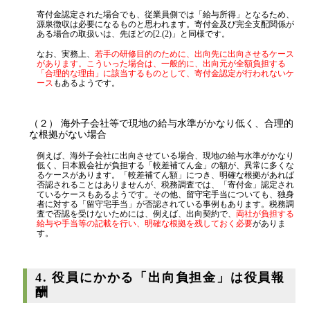
寄付金認定された場合でも、従業員側では「給与所得」となるため、
源泉徴収は必要になるものと思われます。寄付金及び完全支配関係が
ある場合の取扱いは、先ほどの[2.(2)」と同様です。
なお、実務上、
若手の研修目的のために、出向先に出向させるケース
があります。こういった場合は、一般的に、出向元が全額負担する
「合理的な理由」に該当するものとして、寄付金認定が行われないケ
ース
もあるようです。
（２） 海外子会社等で現地の給与水準がかなり低く、合理的
な根拠がない場合
例えば、海外子会社に出向させている場合、現地の給与水準がかなり
低く、日本親会社が負担する「較差補てん金」の額が、異常に多くな
るケースがあります。「較差補てん額」につき、明確な根拠があれば
否認されることはありませんが、税務調査では、「寄付金」認定され
ているケースもあるようです。その他、留守宅手当についても、独身
者に対する「留守宅手当」が否認されている事例もあります。税務調
査で否認を受けないためには、例えば、出向契約で、
両社が負担する
給与や手当等の記載を行い、明確な根拠を残しておく必要
がありま
す。
4. 役員にかかる「出向負担金」は役員報
酬