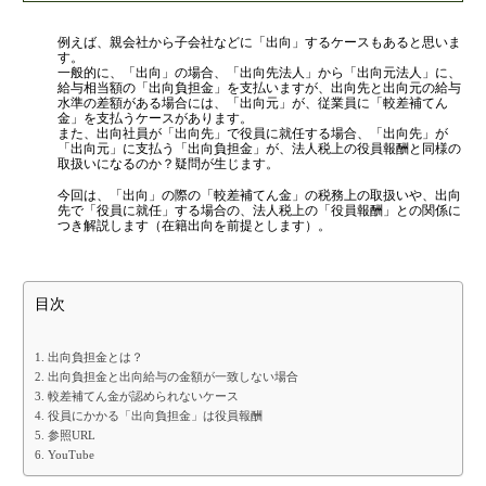
金融機関から調達するメリットとデメリット
公認会計士・税理士：濱田隆祐(はまだりゅうすけ)
例えば、親会社から子会社などに「出向」するケースもあると思いま
はまだ税理士法人
の代表税理士
VCによる資金調達
す。
近畿税理士会 神戸支部：登録番号121899
一般的に、「出向」の場合、「出向先法人」から「出向元法人」に、
日本公認会計士協会 兵庫会：
登録番号17074
給与相当額の「出向負担金」を支払いますが、出向先と出向元の給与
水準の差額がある場合には、「出向元」が、従業員に「較差補てん
兵庫県行政書士会：登録番号19300373
金」を支払うケースがあります。
料金案内
1973年生まれ、大阪府豊中市出身
また、出向社員が「出向先」で役員に就任する場合、「出向先」が
あずさ監査法人出身
「出向元」に支払う「出向負担金」が、法人税上の役員報酬と同様の
クレアビズコンサルティング株式会社
取扱いになるのか？疑問が生じます。
：代表取締役
YouTubeチャンネル：
はまだ税理士法
通常料金
今回は、「出向」の際の「較差補てん金」の税務上の取扱いや、出向
人のちょっとお得な税金の豆知識
先で「役員に就任」する場合の、法人税上の「役員報酬」との関係に
創業3年目までの特別料金
相続専門サイト：
御影みらい相続センター
つき解説します（在籍出向を前提とします）。
他の税理士事務所からの切り替えの場合
ベンチャー企業応援パック
目次
記帳代行/その他
1. 出向負担金とは？
個人事業主のお客様
2. 出向負担金と出向給与の金額が一致しない場合
3. 較差補てん金が認められないケース
4. 役員にかかる「出向負担金」は役員報酬
事務所案内
5. 参照URL
6. YouTube