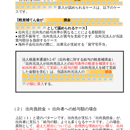
算入が認められるケースは、以下のケー
スです。
【較差補てん金が
損金
として認められるケース】
● 出向元と出向先の給与水準が異なることによる差額部分
● 経営不振等で、出向先法人が賞与を支給できず、出向元法人が当該
賞与部分を負担するケース
● 海外子会社出向の際に、出庫元が支給する「留守宅手当」
法人税基本通達9-2-47（出向者に対する給与の較差補填金）
「出向元法人が出向先法人との
給与条件の較差を補填するた
め出向者に対して支給した給与の額
（出向先法人を経て支給
した金額を含む）は、当該出向元法人の
損金
の額に算入
する。
（２） 出向負担金 ＞ 出向者への給与額の場合
上記（１）と逆のパターンです。出向先が支払う「出向負担金」が、
出向者に支払う「給与の額」よりも多くなるケースです。この場合、
原則として、
超えた部分については、合理的な理由がない限り、出向