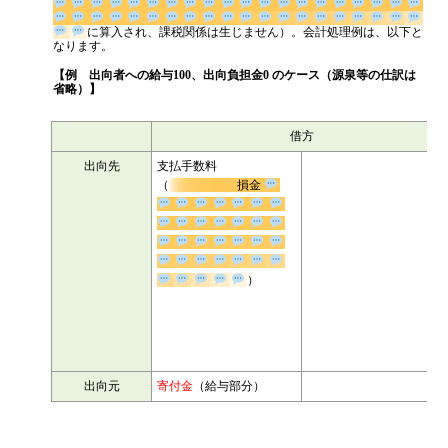
に算入され、課税関係は生じません）。会計処理
例は、以下となります。
【例 出向者への給与100、出向負担金0 のケース（源泉等の仕訳は
省略）】
借方
出向先
支払手数料
100
（
損金
）
出向元
寄付金
（給与部分）
100