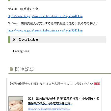
No5241 較差補てん金
https://www.nta.go.jp/taxes/shiraberu/taxanswer/hojin/5241.htm
No.5245 出向先法人が支出する給与負担金に係る役員給与の取扱い
https://www.nta.go.jp/taxes/shiraberu/taxanswer/hojin/5245.htm
6. YouTube
Coming soon
関連記事
神戸の税理士をお探しならはまだ税理士法人にご相談ください
2014
13 Pockets
Q28 出向給与の会計処理/源泉所得税・社会保険・労
働保険の取扱い/給与支払者と負...
https://www.mikagecpa.com/archives/2157