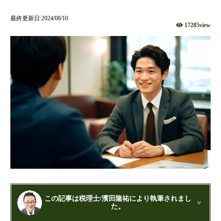
財団法人設立
最終更新日:2024/08/10
17285view
NPO法人設立
当事務所に依頼するメリット
経営革新計画取得支援
経営革新計画の内容
計画を立てることで見えてくるもの
承認のメリット
承認要件
留意事項
当税理士法人のサービス
資金調達支援
融資による資金調達について
金融機関の融資のポイント
この記事は税理士/濱田隆祐により執筆されまし
た。
融資を受けやすくする経営