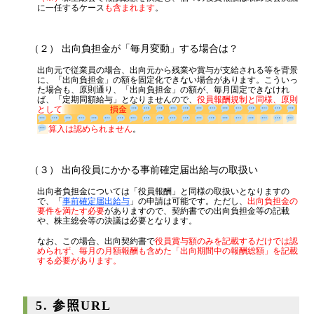
に一任するケース
も含まれます
。
（２） 出向負担金が「毎月変動」する場合は？
出向元で従業員の場合、出向元から残業や賞与が支給される等を背景
に、「出向負担金」の額を固定化できない場合があります。こういっ
た場合も、原則通り、「出向負担金」の額が、毎月固定できなけれ
ば、「定期同額給与」となりませんので、
役員報酬規制と同様、原則
として
損金
算入は認められません
。
（３） 出向役員にかかる事前確定届出給与の取扱い
出向者負担金については「役員報酬」と同様の取扱いとなりますの
で、「
事前確定届出給与
」の申請は可能です。ただし、
出向負担金の
要件を満たす必要
がありますので、契約書での出向負担金等の記載
や、株主総会等の決議は必要となります。
なお、この場合、出向契約書で
役員賞与額のみを記載するだけでは認
められず、毎月の月額報酬も含めた「出向期間中の報酬総額」を記載
する必要があります。
5. 参照URL