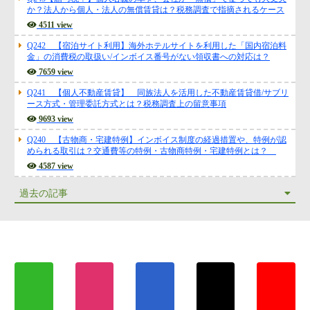
か？法人から個人・法人の無償賃貸は？税務調査で指摘されるケース
4511 view
Q242 【宿泊サイト利用】海外ホテルサイトを利用した「国内宿泊料
金」の消費税の取扱い/インボイス番号がない領収書への対応は？
7659 view
Q241 【個人不動産賃貸】 同族法人を活用した不動産賃貸借/サブリ
ース方式・管理委託方式とは？税務調査上の留意事項
9693 view
Q240 【古物商・宅建特例】インボイス制度の経過措置や、特例が認
められる取引は？交通費等の特例・古物商特例・宅建特例とは？
4587 view
過去の記事