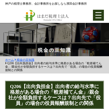
神戸の税理士事務所、会計事務所をお探しなら濱田会計事務所
ホーム
税金の豆知識
ホーム
税金の豆知識
各種支援業務
Q206【出向負担金】出向者の給与水準に格差がある場合の「較差補てん
金」/親会社が全額負担するケースは？出向先で「役員」の場合の役員報酬
規制との関係
会社設立支援
会社設立0円プラン
Q206【出向負担金】出向者の給与水準に
株式会社設立
格差がある場合の「較差補てん金」/親会
社が全額負担するケースは？出向先で「役
合同会社設立
員」の場合の役員報酬規制との関係
社団法人設立