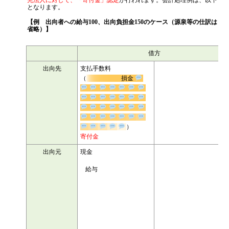
先法人に対して、「寄付金」認定
が行われます。会計処理例は、以下
となります。
【例 出向者への給与100、出向負担金150のケース（源泉等の仕訳は
省略）】
借方
出向先
支払手数料
100
（
損金
50
）
寄付金
出向元
現金
150
給与
100