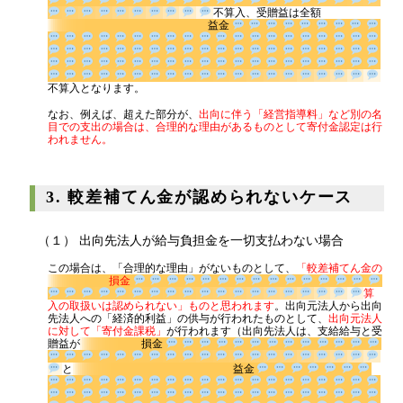
不算入、受贈益は全額
益金
不算入となります。
なお、例えば、超えた部分が、
出向に伴う「経営指導料」など別の名
目での支出の場合は、合理的な理由があるものとして寄付金認定は行
われません。
3. 較差補てん金が認められないケース
（１） 出向先法人が給与負担金を一切支払わない場合
この場合は、「合理的な理由」がないものとして、
「較差補てん金の
損金
算入の取扱いは認められない」ものと思われます
。出向元法人から出
向先法人への「経済的利益」の供与が行われたものとして、
出向元法
人に対して「寄付金課税」
が行われます（出向先法人は、支給給与と
受贈益が
損金
と
益金