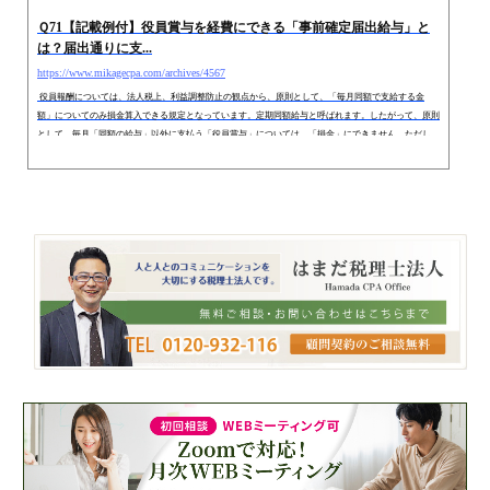
Ｑ71【記載例付】役員賞与を経費にできる「事前確定届出給与」と
は？届出通りに支...
https://www.mikagecpa.com/archives/4567
役員報酬については、法人税上、利益調整防止の観点から、原則として、「毎月同額で支給する金
額」についてのみ損金算入できる規定となっています。定期同額給与と呼ばれます。したがって、原則
として、毎月「同額の給与」以外に支払う「役員賞与」については、「損金」にできません。ただし、
例外として、税務署に「事前に届出」することにより、「役員賞与」などを「損金」にできる制度があ
ります。「事前確定届出給与」と呼ばれています。今回は、「事前確定届出給与」の内容や、支給しな
かった場合の取扱い、社会保険等への...