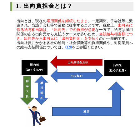
代表挨拶
1. 出向負担金とは？
神戸オフィス
出向とは、現在の
雇用関係を継続したまま
、一定期間、子会社等に派
大阪オフィス
遣され、当該子会社等で業務に従事することです。税務上、
出向者に
係る給与相当額は、「出向先」での負担が必要
な一方で、給与は雇用
関係のある出向元から支払うケースが多いため、
当該給与相当額につ
事務所概要
き、出向先から出向元に「出向負担金」を支払う
のが一般的です。
出向社員にかかる各社の給与・社会保険等の負担関係や、対従業員へ
アクセスマップ
の給与支払関係については、
Q28
をご参照ください。
代表プロフィール
スタッフプロフィール
採用情報
税金の豆知識
所得税
法人税
消費税