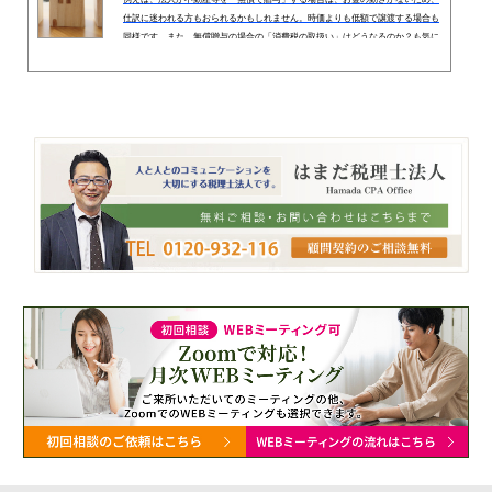
仕訳に迷われる方もおられるかもしれません。時価よりも低額で譲渡する場合も
同様です。また、無償贈与の場合の「消費税の取扱い」はどうなるのか？も気に
なるところです。法人が無償贈与等を行った場合、贈与を受けた相手先だけでは
なく、贈与を行った法人側にも課税されるケースがあります。今回は、法人が
「無償贈与」を行った場合の会計・税務処理や、勘定科目、消費税上の取扱いに
つき解説します（今回は、完全支配関係間の寄付の場合は除きます。完全...