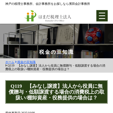
神戸の税理士事務所、会計事務所をお探しなら濱田会計事務所
ホーム
税金の豆知識
ホーム
税金の豆知識
各種支援業務
Q119 【みなし譲渡】法人から役員に無償贈与・低額譲渡する場合の消
費税上の取扱い/棚卸資産・役務提供の場合は？
会社設立支援
会社設立0円プラン
Q119 【みなし譲渡】法人から役員に無
償贈与・低額譲渡する場合の消費税上の取
株式会社設立
扱い/棚卸資産・役務提供の場合は？
合同会社設立
社団法人設立
最終更新日:2025/10/09