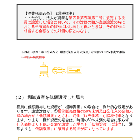
【消費税法28条】（課税標準）
・・ただし、法人が資産を
第四条第五項第二号に規定する役
員に譲渡した場合において、その対価の額が当該譲渡の時に
おける当該資産の価額に比し著しく低いときは、その価額に
相当する金額をその対価の額とみなす
。
（２） 棚卸資産を低額譲渡した場合
役員に低額贈与した資産が「棚卸資産」の場合は、例外的な規定があ
ります。譲渡対価が、①
通常販売価格の50％未満又は②仕入の金額未
満の場合が「低額譲渡」とされ、時価（販売価格）が課税標準
となり
ます。つまり、棚卸資産の場合は、時価の50％未満の場合に限らず、
仕入価格よりも低い金額で譲渡した場合も「低額譲渡」に該当
し、通
常よりも
「低額譲渡」に該当する範囲が広くなっています
。