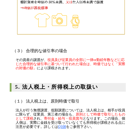
（３） 合理的な値引率の場合
その資産の譲渡が、
役員及び従業員の全部に一律or勤続年数などに応
じた合理的な値引率に基づいて行われた場合は、時価ではなく「実際
の対価の額」
により課税されます。
5. 法人税上・所得税上の取扱い
（１） 法人税上は、原則時価で取引
法人が行う無償譲渡、低額譲渡については、法人税上は、相手が役員
に限らず、従業員、第三者の場合も、
原則として時価で取引したもの
として課税
され、
寄付金・給与・役員賞与
となります。この場合、個
人側は、実際に金銭を受け取っていなくても所得税が課税される点に
注意が必要です。詳しくは
Q108
をご参照下さい。