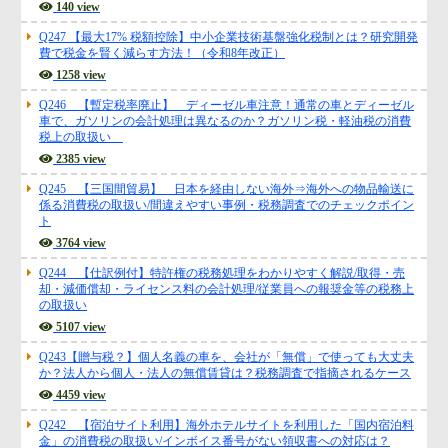
140 view
Q247 【最大17% 税額控除】中小企業技術基盤強化税制とは？研究開発
費で税金を賢く減らす方法！（令和8年改正）
1258 view
Q246 【暫定税率廃止】 ディーゼル車注意！通常の車とディーゼル
車で、ガソリンの会計処理は異なるのか？ガソリン税・軽油税の消費
税上の取扱い
2385 view
Q245 【三国間貿易】 日本を経由しない海外⇒海外への物品輸送に
係る消費税の取扱い/間違えやすい事例・税務調査でのチェックポイン
ト
3764 view
Q244 【仕訳例付】特許権の税務処理をわかりやすく解説/取得・売
却・減価償却・ライセンス料の会計処理/従業員への報奨金等の税務上
の取扱い
5107 view
Q243【贈与税？】個人名義の車を、会社が「無償」で使っても大丈夫
か？法人から個人・法人の無償賃貸は？税務調査で指摘されるケース
4459 view
Q242 【宿泊サイト利用】海外ホテルサイトを利用した「国内宿泊料
金」の消費税の取扱い/インボイス番号がない領収書への対応は？