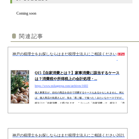
Coming soon
関連記事
神戸の税理士をお探しならはまだ税理士法人にご相談ください
2013.
6 Pockets
Q15【自家消費とは？】家事消費に該当するケース
は？消費税や所得税上の会計処理・...
https://www.mikagecpa.com/archives/1602
個人事業主が、自社の商品を自分で消費するケースもあるかもしれません。例え
ば、個人商店の魚屋さんが、魚を「夜ご飯」で食べた！みたいなケースですが、
税法上は「自家消費」と呼ばれます。 こういった「自家消費」は、税法上、「売
上計上」が必要となります。今回は、「自家消費」の対象となる取引や、具体的
に売上で計上する金額などをお伝えします。 １．自家消費に該当する場合・しな
い場合自家消費の代表例は、例えば、自社の商品を、自ら「消費」する場合など
です。ただし、「消費」ではない、「役務の提供」や「固...
神戸の税理士をお探しならはまだ税理士法人にご相談ください
2021.09.01