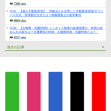
7560 view
Q241 【個人不動産賃貸】 同族法人を活用した不動産賃貸借/サブリ
ース方式・管理委託方式とは？税務調査上の留意事項
9604 view
Q240 【古物商・宅建特例】インボイス制度の経過措置や、特例が認
められる取引は？交通費等の特例・古物商特例・宅建特例とは？
4557 view
過去の記事