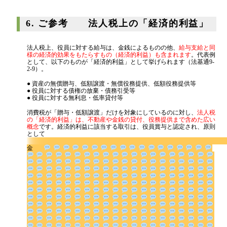
6. ご参考 法人税上の「経済的利益」
法人税上、役員に対する給与は、金銭によるものの他、
給与支給と同
様の経済的効果をもたらすもの（経済的利益）も含まれます
。代表例
として、以下のものが「経済的利益」として挙げられます（法基通9-
2-9）。
● 資産の無償贈与、低額譲渡・無償役務提供、低額役務提供等
● 役員に対する債権の放棄・債務引受等
● 役員に対する無利息・低率貸付等
消費税が「贈与・低額譲渡」だけを対象にしているのに対し、
法人税
の「経済的利益」は、不動産や金銭の貸付、役務提供まで含めた広い
概念
です。経済的利益に該当する取引は、役員賞与と認定され、原則
として
金