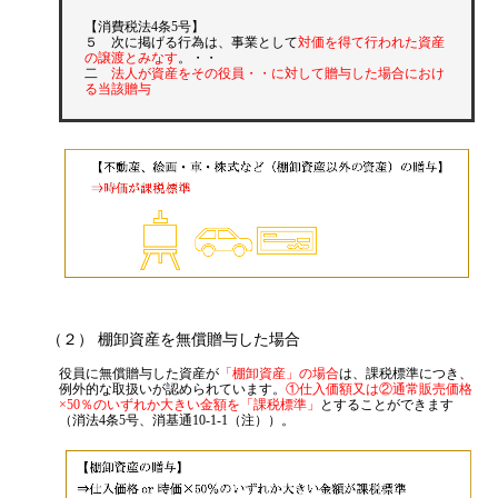
源泉所得税
【消費税法4条5号】
５ 次に掲げる行為は、事業として
対価を得て行われた資産
その他
の譲渡とみなす
。・・
二
法人が資産をその役員・・に対して贈与した場合におけ
る当該贈与
（２） 棚卸資産を無償贈与した場合
役員に無償贈与した資産が
「棚卸資産」の場合
は、課税標準につき、
例外的な取扱いが認められています。
①仕入価額又は②通常販売価格
×50％のいずれか大きい金額を「課税標準」
とすることができます
（消法4条5号、消基通10-1-1（注））。