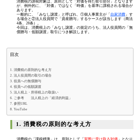
消費税の課税対象は、原則として「対価を得た取引部分」となります
はまだ税理士法人
の代表税理士
金融機関から調達するメリットとデメリット
が、例外的に、「対価」ではなく「時価」を基準に課税される場合が
近畿税理士会 神戸支部：登録番号121899
あります。
日本公認会計士協会 兵庫会：
登録番号17074
一般的に、「みなし譲渡」と呼ばれ、①個人事業主が「
自家消費
」す
VCによる資金調達
る場合と②法人役員間で「資産贈与」するケースが該当します（商法
兵庫県行政書士会：登録番号19300373
4条、28条）。
1973年生まれ、大阪府豊中市出身
今回は、消費税上の「みなし譲渡」の規定のうち、法人役員間の「無
あずさ監査法人出身
償贈与・低額譲渡」取引につき解説します。
料金案内
クレアビズコンサルティング株式会社
：代表取締役
YouTubeチャンネル：
はまだ税理士法
人のちょっとお得な税金の豆知識
相続専門サイト：
御影みらい相続センター
通常料金
目次
創業3年目までの特別料金
1. 消費税の原則的な考え方
他の税理士事務所からの切り替えの場合
2. 法人役員間の取引の場合
3. 役員への無償贈与
ベンチャー企業応援パック
4. 役員への低額譲渡
5. 法人税上・所得税上の取扱い
記帳代行/その他
6. ご参考 法人税上の「経済的利益」
7. 参照URL
個人事業主のお客様
8. YouTube
1. 消費税の原則的な考え方
事務所案内
消費税の「課税標準」は、原則として「
実際に受け取る対価
」となり