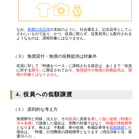
なお、
創業記念品等
の支給のように、社会通念上、記念品等としてふ
さわしいものであり、かつ、役員に限らず、従業員等にも配付される
ようなものは、課税対象にはなりません。
（３） 無償貸付・無償の役務提供は対象外
役員に対して「時価をベース」に課税される規定は、あくまで「役員
に対する
贈与
」に限定されており、
無償貸付や無償の役務提供は、課
税の対象とはなりません。
4. 役員への低額譲渡
（１） 原則的な考え方
無償贈与と同様、法人が、その
役員
に資産を
著しく低い金額（時価の
50％未満）
で譲渡した場合は、実際の対価ではなく、
時価が課税標準
となります。例えば、不動産、車や絵画、有価証券等を
低額譲渡
した
場合は、「時価」が消費税の課税標準となります（消法28条１項、基
通10-1-2）。