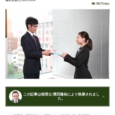
39171view
財団法人設立
NPO法人設立
当事務所に依頼するメリット
経営革新計画取得支援
経営革新計画の内容
計画を立てることで見えてくるもの
承認のメリット
承認要件
留意事項
当税理士法人のサービス
資金調達支援
融資による資金調達について
この記事は税理士/濱田隆祐により執筆されまし
た。
金融機関の融資のポイント
融資を受けやすくする経営
公認会計士・税理士：濱田隆祐(はまだりゅうすけ)