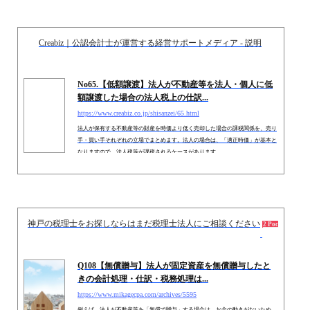
のため、従業員側に給与課税の論点があります。今回は、社内表彰金や永年勤続
者の記念品等に係る所得税の課税関係につきお伝えします。 １. 一...
Creabiz｜公認会計士が運営する経営サポートメディア - 説明
No65.【低額譲渡】法人が不動産等を法人・個人に低
額譲渡した場合の法人税上の仕訳...
https://www.creabiz.co.jp/shisanzei/65.html
法人が保有する不動産等の財産を時価より低く売却した場合の課税関係を、売り
手・買い手それぞれの立場でまとめます。法人の場合は、「適正時価」が基本と
なりますので、法人税等が課税されるケースがあります。
神戸の税理士をお探しならはまだ税理士法人にご相談ください
2018.
2 Pockets
Q108【無償贈与】法人が固定資産を無償贈与したと
きの会計処理・仕訳・税務処理は...
https://www.mikagecpa.com/archives/5595
例えば、法人が不動産等を「無償で贈与」する場合は、お金の動きがないため、