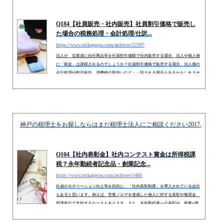
Q184【社員販売・社内販売】社員割引価格で販売し
た場合の税務処理・会計処理/仕訳...
https://www.mikagecpa.com/archives/22397
法人が、従業員に自社商品等を社員割引価額で社内販売する場合、法人や個人側
に「税金」は課税されるのでしょうか？社員割引価格で販売する場合、法人側の
会計処理や勘定科目、消費税の取扱いなど・・悩まれる場合もあるかもしれませ
ん。今回は、社内販売時の「税務上の留意事項」及び「会計処理」につき解説し
ます。 １. 所得税・法人税の規定（１） 原則従業員に対して値引き販売する場合
は、一般販売価額よりも低い価額で購入することになるため、従業員は、当該差
額分だけ「経済的利益」を受けていることになります。したがっ...
神戸の税理士をお探しならはまだ税理士法人にご相談ください
2017.11.02
Q104【社内表彰金】社内コンテスト賞金は所得税課
税？永年勤続者記念品・創業記念...
https://www.mikagecpa.com/archives/5480
社員のモチベーション向上等を目的に、「社内表彰制度」を導入されている会社
もあると思います。例えば、営業ノルマを達成した個人に対する表彰や報奨金、
部課単位で支給するケースもあります。また、永年勤続者への表彰や、創業○周
年に際して、福利厚生の一環として、従業員に「旅行券」を渡したり「クオカー
ド」を支給するケースもありますね。こういった取引は、法人と従業員での取引