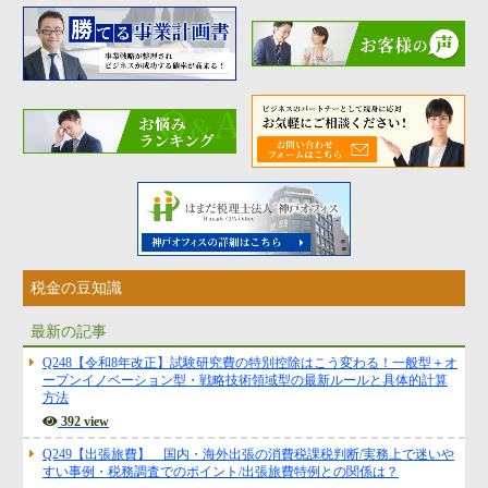
税金の豆知識
最新の記事
Q248【令和8年改正】試験研究費の特別控除はこう変わる！一般型＋オ
ープンイノベーション型・戦略技術領域型の最新ルールと具体的計算
方法
392 view
Q249【出張旅費】 国内・海外出張の消費税課税判断/実務上で迷いや
すい事例・税務調査でのポイント/出張旅費特例との関係は？