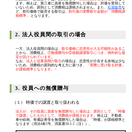
代表挨拶
ます。例えば、第三者に資産を無償贈与した場合は、対価を受領して
いないため、原則として消費税は課税されません。また、
社員販売
な
ど、割引価格で販売する取引は、
割引後の実際取引金額が「消費税課
神戸オフィス
税標準」
.となります。
大阪オフィス
事務所概要
2. 法人役員間の取引の場合
アクセスマップ
一方、法人役員間の場合は、
取引価格に恣意性が入る可能性がある
こ
代表プロフィール
とから、消費税上、
①無償贈与や②低額譲渡取引につき、例外的な規
定が設けられています
。
なお、
法人と従業員間の取引
の場合は、恣意性が介在する余地は少な
スタッフプロフィール
いため、消費税の原則的な考え方に基づき、
「実際に受け取る対価」
が課税標準となります。<.
採用情報
3. 役員への無償贈与
税金の豆知識
（１） 時価での譲渡と取り扱われる
所得税
法人が、その役員に資産を無償贈与した場合は、原則として、「時価
で譲渡」したものとして、消費税が課税されます
。例えば、不動産、
法人税
車や絵画、有価証券等を無償贈与した場合は、「時価」が課税標準と
なります（消法4条5号、消基通10-1-1（注））。
消費税