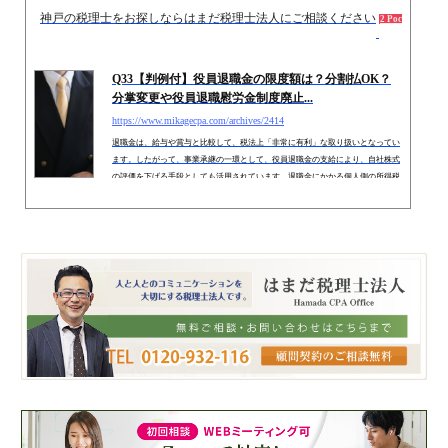
神戸の税理士をお探しならはまだ税理士法人にご相談ください
2014.
2 Pockets
Q33【判例付】役員退職金の限度額は？分割払OK？
分掌変更や役員退職慰労金制度廃止...
https://www.mikagecpa.com/archives/2414
退職金は、給与や賞与と比較して、税法上「非常に有利」な取り扱いとなってい
ます。したがって、事業承継の一環として、役員退職金の支給により、自社株式
の評価を下げる手段としても活用されています。退職金にかかる個人側の所得税
計算についてはQ5ご参照下さい。 １．退職金の限度額は？ 従業員の退職金は全
額損金算入が可能ですが、役員退職金については、「不相当に高額とされる部
分」の金額は、損金に算入されません。例えば、同業種同規模の会社の支給状況
や、法人業務従事期間、事情等を勘案して妥当な水準を決定します。...