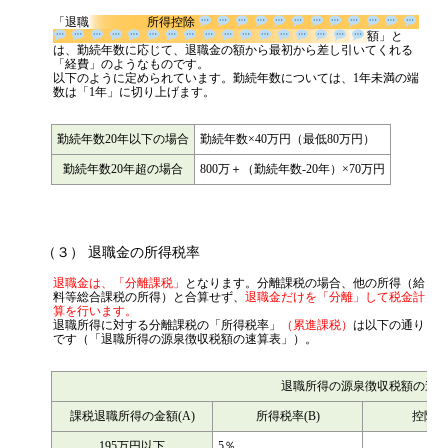
源泉所得税
「退職
所得控除
額」と
その他
は、勤続年数に応じて、退職金の額から最初から差し引いてくれる
「経費」のようなものです。
以下のように定められています。勤続年数については、1年未満の端
数は「1年」に切り上げます。
勤続年数20年以下の場合
勤続年数×40万円（最低80万円）
勤続年数20年超の場合
800万＋（勤続年数-20年）×70万円
（３） 退職金の所得税率
退職金は、「分離課税」
となります。分離課税の場合、他の所得（給
料等総合課税の所得）と合算せず、
退職金だけを「分離」して税金計
算を行います。
退職所得に対する分離課税の「所得税率」
（累進課税）
は以下の通り
です（「退職所得の源泉徴収税額の速算表」）。
退職所得の源泉徴収税額の速
課税退職所得の金額(A)
所得税率(B)
控除額(
195万円以下
5％