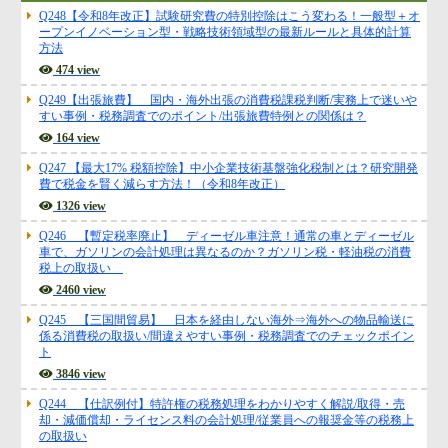
Q248【令和8年改正】試験研究費の特別控除はこう変わる！一般型＋オ
ープンイノベーション型・戦略技術領域型の最新ルールと具体的計算
方法
474 view
Q249【出張旅費】 国内・海外出張の消費税課税判断/実務上で迷いや
すい事例・税務調査でのポイント/出張旅費特例との関係は？
164 view
Q247 【最大17% 税額控除】中小企業技術基盤強化税制とは？研究開発
費で税金を賢く減らす方法！（令和8年改正）
1326 view
Q246 【暫定税率廃止】 ディーゼル車注意！通常の車とディーゼル
車で、ガソリンの会計処理は異なるのか？ガソリン税・軽油税の消費
税上の取扱い
2460 view
Q245 【三国間貿易】 日本を経由しない海外⇒海外への物品輸送に
係る消費税の取扱い/間違えやすい事例・税務調査でのチェックポイン
ト
3846 view
Q244 【仕訳例付】特許権の税務処理をわかりやすく解説/取得・売
却・減価償却・ライセンス料の会計処理/従業員への報奨金等の税務上
の取扱い