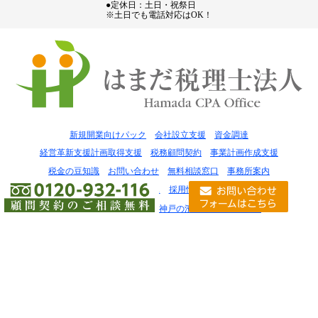
●定休日：土日・祝祭日
※土日でも電話対応はOK！
新規開業向けパック
会社設立支援
資金調達
経営革新支援計画取得支援
税務顧問契約
事業計画作成支援
税金の豆知識
お問い合わせ
無料相談窓口
事務所案内
はまだ税理士法人 大阪オフィス
採用情報
個人情報について
サイトマップ
会社設立は神戸の濱田行政書士事務所
失敗しない税理士の選び方
Copyright© はまだ税理士法人 All Rights Reserved.