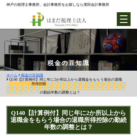
神戸の税理士事務所、会計事務所をお探しなら濱田会計事務所
ホーム
税金の豆知識
ホーム
税金の豆知識
各種支援業務
Q140【計算例付】同じ年に2か所以上から退職金をもらう場合の退職
所得控除
会社設立支援
の勤続年数の調整とは？
会社設立0円プラン
Q140【計算例付】同じ年に2か所以上から
株式会社設立
退職金をもらう場合の退職所得控除の勤続
合同会社設立
年数の調整とは？
社団法人設立