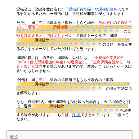
公認会計士・税理士：濱田隆祐(はまだりゅうすけ)
金融機関から調達するメリットとデメリット
退職金は、勤続年数に応じた
「退職所得控除」や課税所得を1/2
でき
はまだ税理士法人
の代表税理士
る規定があるため、一般的には、所得税が非常に安く収まります。
VCによる資金調達
近畿税理士会 神戸支部：登録番号121899
日本公認会計士協会 兵庫会：
登録番号17074
ただし、同じ年に退職金を「複数」もらう場合、
それぞれの退職金ご
とに「退職
所得控除
兵庫県行政書士会：登録番号19300373
」
1973年生まれ、大阪府豊中市出身
料金案内
の金額を算定するわけではありません
。退職金トータルで「退職
あずさ監査法人出身
所得控除
クレアビズコンサルティング株式会社
：代表取締役
の金額」を算定す
る感じをイメージしていただければと思います。
YouTubeチャンネル：
はまだ税理士法
通常料金
人のちょっとお得な税金の豆知識
退職所得には、通常の「退職金」以外にも、
「小規模企業共済や
相続専門サイト：
御影みらい相続センター
iDeCo（個人型確定拠出年金）の返戻金」、「生命保険会社から一時
創業3年目までの特別料金
金」なども該当
する場合がありますので、意外とこういったケースは
多いかもしれません。
他の税理士事務所からの切り替えの場合
今回は、同じ年に、複数の退職所得をもらう場合の「退職
ベンチャー企業応援パック
所得控除
」の算定方法につ
き解説します。
記帳代行/その他
なお、過去4年内に他の退職金を受け取った場合は、今回の論点と別
個人事業主のお客様
に、退職
所得控除
を調整
する論点があります。こちらは、
Q141
でまとめています。ご参照く
ださい。
事務所案内
目次