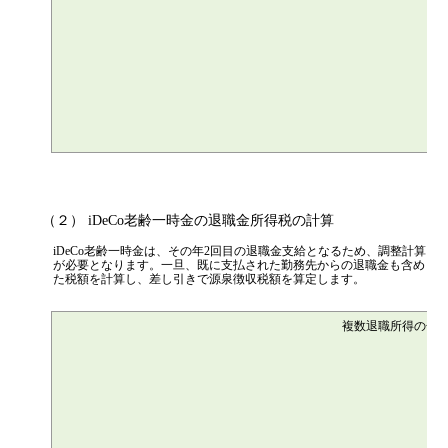
（２） iDeCo老齢一時金の退職金所得税の計算
iDeCo老齢一時金は、その年2回目の退職金支給となるため、調整計算
が必要となります。一旦、既に支払された勤務先からの退職金も含め
た税額を計算し、差し引きで源泉徴収税額を算定します。
複数退職所得の合