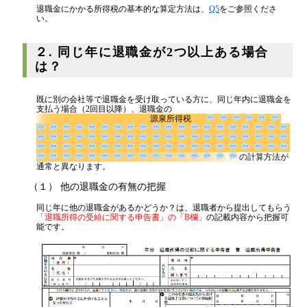
退職金にかかる所得税の基本的な算定方法は、
Q5
をご参照くださ
い。
２. 同じ年に退職金が2つ以上ある場合
は？
既に別の会社等で退職金を受け取っている方に、同じ年内に退職金を
支払う場合（2回目以降）、退職金の
源泉所得税
の計算方
法が通常と異なります。
（１） 他の退職金の有無の把握
同じ年に他の退職金があるかどうか？は、退職者から提出してもらう
「退職所得の受給に関する申告書」の「B欄」
の記載内容から把握可
能です。