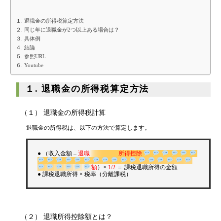
代表挨拶
１. 退職金の所得税算定方法
神戸オフィス
２. 同じ年に退職金が2つ以上ある場合は？
大阪オフィス
３. 具体例
４. 結論
事務所概要
５. 参照URL
６. Youtube
アクセスマップ
代表プロフィール
１. 退職金の所得税算定方法
スタッフプロフィール
（１） 退職金の所得税計算
採用情報
退職金の所得税は、以下の方法で算定します。
税金の豆知識
● （収入金額 –
退職
所得控除
額
）×
1/2
＝ 課税退職所得の金額
● 課税退職所得 × 税率（分離課税）
所得税
法人税
消費税
（２） 退職所得控除額とは？