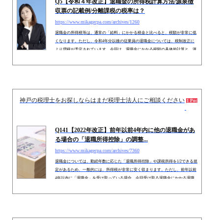
Q5【令和４年改正】退職金の所得税計算方法/源泉徴
人のちょっとお得な税金の豆知識
収票の記載例/分離課税の税率は？
相続専門サイト：
御影みらい相続センター
https://www.mikagecpa.com/archives/1260
退職金の所得税等は、通常の「給料」にかかる税金と比べると、税額が非常に低
くなります。ただし、令和4年分以後の従業員の退職金については、税制改正に
より増税が予定されています。今回は、退職金にかかる税額の具体的計算と、源
泉徴収票の記載方法、及び令和4年分以後の改正内容について解説します。 １．
退職所得の算定方法（１）原則退職所得の金額は、次のように計算します。●
（収入金額（源泉徴収前） － 退職所得控除額） × 1／2 ＝ 課税退職所得の金
額(千円未満切捨）● 課税退職所得の金額×税率（1円未満切捨）&nbsp...
神戸の税理士をお探しならはまだ税理士法人にご相談ください
2019.0
1 Pocket
Q141【2022年改正】前年以前4年内に他の退職金があ
る場合の「退職所得控除」の調整...
https://www.mikagecpa.com/archives/7360
退職金については、勤続年数に応じた「退職所得控除」や課税所得を1/2できる規
定があるため、一般的には、所得税が非常に安く収まります。ただし、前年以前
4年以内に「退職金」を受け取っている場合、今回受け取る退職金にかかる退職
所得控除額が少なくなり、所得税が高くなる！という論点があります（確定拠出
年金の「老齢給付金」は、前年以前19年間）。退職所得には、勤務先からの「退
職金」以外にも、「小規模企業共済やiDeCo（個人型確定拠出年金）の返戻
金」、「生命保険会社から一時金」なども該当する場合がありますので、意外...