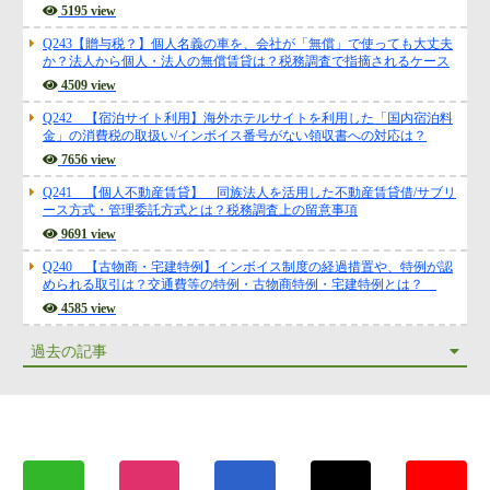
5195 view
Q243【贈与税？】個人名義の車を、会社が「無償」で使っても大丈夫
か？法人から個人・法人の無償賃貸は？税務調査で指摘されるケース
4509 view
Q242 【宿泊サイト利用】海外ホテルサイトを利用した「国内宿泊料
金」の消費税の取扱い/インボイス番号がない領収書への対応は？
7656 view
Q241 【個人不動産賃貸】 同族法人を活用した不動産賃貸借/サブリ
ース方式・管理委託方式とは？税務調査上の留意事項
9691 view
Q240 【古物商・宅建特例】インボイス制度の経過措置や、特例が認
められる取引は？交通費等の特例・古物商特例・宅建特例とは？
4585 view
過去の記事