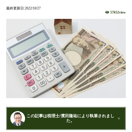
財団法人設立
最終更新日:2022/10/27
57652view
NPO法人設立
当事務所に依頼するメリット
経営革新計画取得支援
経営革新計画の内容
計画を立てることで見えてくるもの
承認のメリット
承認要件
留意事項
当税理士法人のサービス
資金調達支援
融資による資金調達について
この記事は税理士/濱田隆祐により執筆されまし
金融機関の融資のポイント
た。
融資を受けやすくする経営