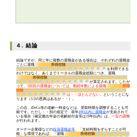
４. 結論
結論ですが、同じ年に複数の退職金がある場合は、それぞれの退職金
ごとに退職
所得控除
を利用で
きるわけではなく、あくまでトータルの退職金総額につき、退職
所得控除
が算定されます。し
たがって、
2回目の退職金については、勤続年数による退職
所得控除
は・・ほとんどな
い
、ということになります（1/2の恩典はあるが・・）。
この点、iDeCo等の老齢一時金などは、受取時期を調整することも可
能です。ただし・・別の規定で、前年
4年以内に退職金
が支給されて
いる場合（確定拠出年金の老齢給付金等は19年以内）は、
一定の調整
が行われます。
オーナー企業様などの
役員退職金等
、「支給時期をずらすことが可
能」な環境であれば、「退職
所得控除