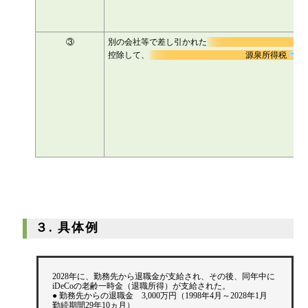
③
別の会社等で差し引かれた
控除して、
源泉所得税
３. 具体例
2028年に、勤務先から退職金が支給され、その後、同年中に
iDeCoの老齢一時金（退職所得）が支給された。
● 勤務先からの退職金 3,000万円（1998年4月～2028年1月
勤続期間29年10ヵ月）