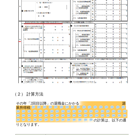
（２） 計算方法
その年「2回目以降」の退職金にかかる
源
泉所得税
の計算は、以下の
通りとなります。