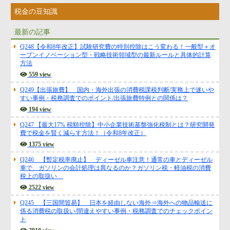
税金の豆知識
最新の記事
Q248【令和8年改正】試験研究費の特別控除はこう変わる！一般型＋オ
ープンイノベーション型・戦略技術領域型の最新ルールと具体的計算
方法
559 view
Q249【出張旅費】 国内・海外出張の消費税課税判断/実務上で迷いや
すい事例・税務調査でのポイント/出張旅費特例との関係は？
194 view
Q247 【最大17% 税額控除】中小企業技術基盤強化税制とは？研究開発
費で税金を賢く減らす方法！（令和8年改正）
1375 view
Q246 【暫定税率廃止】 ディーゼル車注意！通常の車とディーゼル
車で、ガソリンの会計処理は異なるのか？ガソリン税・軽油税の消費
税上の取扱い
2522 view
Q245 【三国間貿易】 日本を経由しない海外⇒海外への物品輸送に
係る消費税の取扱い/間違えやすい事例・税務調査でのチェックポイン
ト