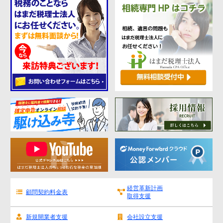
代表挨拶
神戸オフィス
大阪オフィス
事務所概要
アクセスマップ
代表プロフィール
スタッフプロフィール
採用情報
税金の豆知識
所得税
経営革新計画
顧問契約料金表
取得支援
法人税
消費税
新規開業者支援
会社設立支援