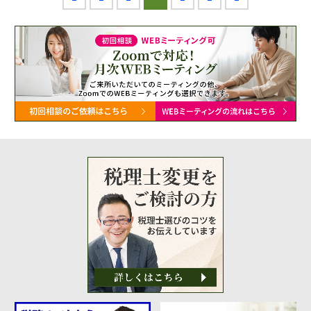
金融機関から調達するメリットとデメリット
VCによる資金調達
料金案内
通常料金
創業3年目までの特別料金
他の税理士事務所からの切り替えの場合
ベンチャー企業応援パック
記帳代行/その他
個人事業主のお客様
事務所案内