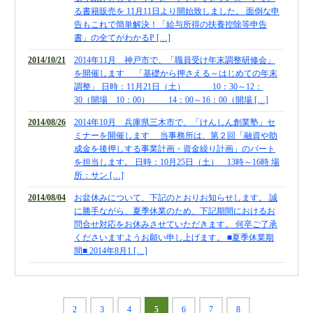
る書籍販売を 11月11日より開始致しました。 面倒な申
財団法人設立
告もこれで簡単解決！「給与所得の扶養控除等申告
NPO法人設立
書」の全てがわかるP […]
当事務所に依頼するメリット
2014/10/21
2014年11月 神戸市で、「職員受け年末調整研修会」
を開催します 「基礎から押さえる～はじめての年末
経営革新計画取得支援
調整」 日時：11月21日（土） 10：30～12：
経営革新計画の内容
30（開場 10：00） 14：00～16：00（開場 […]
計画を立てることで見えてくるもの
2014/08/26
2014年10月 兵庫県三木市で、「けんしん創業塾」セ
ミナーを開催します 当事務所は、第２回「融資や助
承認のメリット
成金を後押しする事業計画・資金繰り計画」のパート
を担当します。 日時：10月25日（土） 13時～16時 場
承認要件
所：サン […]
留意事項
2014/08/04
お盆休みについて、下記のとおりお知らせします。 誠
に勝手ながら、夏季休業のため、下記期間におけるお
当税理士法人のサービス
問合せ対応をお休みさせていただきます。 何卒ご了承
資金調達支援
くださいますようお願い申し上げます。 ■夏季休業期
間■ 2014年8月1 […]
融資による資金調達について
金融機関の融資のポイント
融資を受けやすくする経営
2
3
4
5
6
7
8