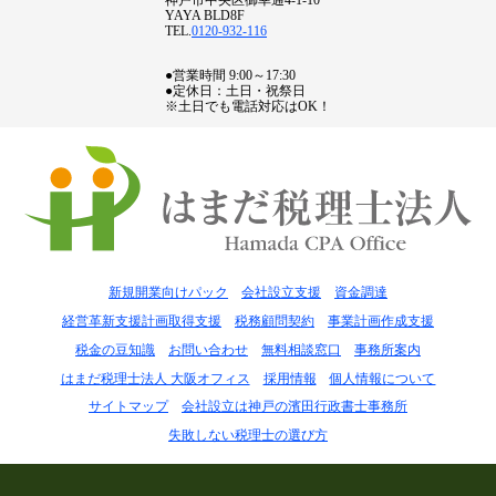
YAYA BLD8F
TEL.
0120-932-116
●営業時間 9:00～17:30
●定休日：土日・祝祭日
※土日でも電話対応はOK！
新規開業向けパック
会社設立支援
資金調達
経営革新支援計画取得支援
税務顧問契約
事業計画作成支援
税金の豆知識
お問い合わせ
無料相談窓口
事務所案内
はまだ税理士法人 大阪オフィス
採用情報
個人情報について
サイトマップ
会社設立は神戸の濱田行政書士事務所
失敗しない税理士の選び方