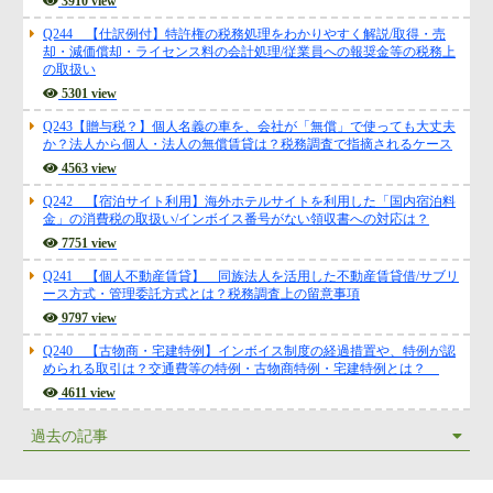
3910 view
Q244 【仕訳例付】特許権の税務処理をわかりやすく解説/取得・売
却・減価償却・ライセンス料の会計処理/従業員への報奨金等の税務上
の取扱い
5301 view
Q243【贈与税？】個人名義の車を、会社が「無償」で使っても大丈夫
か？法人から個人・法人の無償賃貸は？税務調査で指摘されるケース
4563 view
Q242 【宿泊サイト利用】海外ホテルサイトを利用した「国内宿泊料
金」の消費税の取扱い/インボイス番号がない領収書への対応は？
7751 view
Q241 【個人不動産賃貸】 同族法人を活用した不動産賃貸借/サブリ
ース方式・管理委託方式とは？税務調査上の留意事項
9797 view
Q240 【古物商・宅建特例】インボイス制度の経過措置や、特例が認
められる取引は？交通費等の特例・古物商特例・宅建特例とは？
4611 view
過去の記事