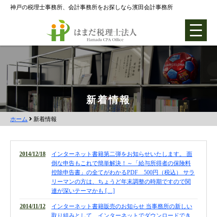
神戸の税理士事務所、会計事務所をお探しなら濱田会計事務所
ホーム
新着情報
ホーム
新着情報
各種支援業務
会社設立支援
2014/12/18
インターネット書籍第二弾をお知らせいたします。 面
会社設立0円プラン
倒な申告もこれで簡単解決！～「給与所得者の保険料
控除申告書」の全てがわかるPDF 500円（税込） サラ
株式会社設立
リーマンの方は、ちょうど年末調整の時期ですので関
連が深いテーマかも […]
合同会社設立
2014/11/12
インターネット書籍販売のお知らせ 当事務所の新しい
社団法人設立
取り組みとして、インターネットでダウンロードでき