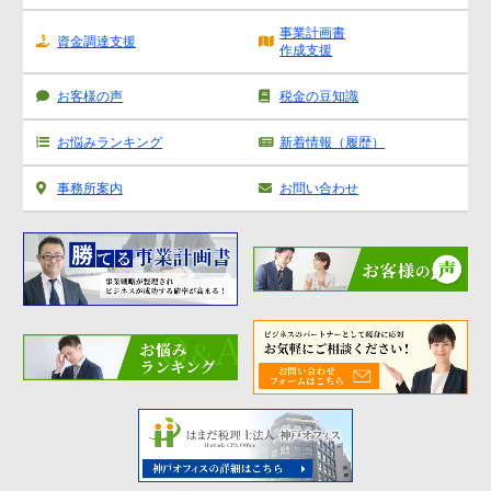
源泉所得税
事業計画書
資金調達支援
作成支援
その他
お客様の声
税金の豆知識
お悩みランキング
新着情報（履歴）
事務所案内
お問い合わせ