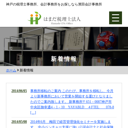
神戸の税理士事務所、会計事務所をお探しなら濱田会計事務所
ホーム
新着情報
ホーム
新着情報
各種支援業務
会社設立支援
2014/06/05
事務所移転のご案内 このたび、事務所を移転し、今月
会社設立0円プラン
より新事務所において営業を開始する運びとなりまし
たのでご案内致します。 新事務所〒651－0087神戸市
株式会社設立
中央区御幸通4－1－10 YAYABLD ４FTEL 078-8
[…]
合同会社設立
2014/05/08
2014年6月 梅田で経営管理強化セミナーを実施しま
社団法人設立
す 中小ベンチャー支援に強い公認会計士と社会保険