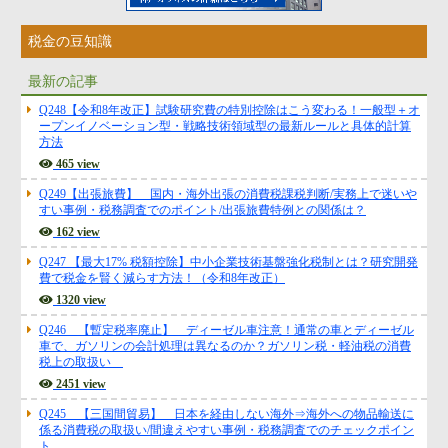
税金の豆知識
最新の記事
Q248【令和8年改正】試験研究費の特別控除はこう変わる！一般型＋オ
ープンイノベーション型・戦略技術領域型の最新ルールと具体的計算
方法
465 view
Q249【出張旅費】 国内・海外出張の消費税課税判断/実務上で迷いや
すい事例・税務調査でのポイント/出張旅費特例との関係は？
162 view
Q247 【最大17% 税額控除】中小企業技術基盤強化税制とは？研究開発
費で税金を賢く減らす方法！（令和8年改正）
1320 view
Q246 【暫定税率廃止】 ディーゼル車注意！通常の車とディーゼル
車で、ガソリンの会計処理は異なるのか？ガソリン税・軽油税の消費
税上の取扱い
2451 view
Q245 【三国間貿易】 日本を経由しない海外⇒海外への物品輸送に
係る消費税の取扱い/間違えやすい事例・税務調査でのチェックポイン
ト