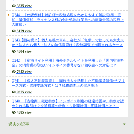
3835 view
Q244 【仕訳例付】特許権の税務処理をわかりやすく解説/取得・売
却・減価償却・ライセンス料の会計処理/従業員への報奨金等の税務上
の取扱い
5179 view
Q243【贈与税？】個人名義の車を、会社が「無償」で使っても大丈夫
か？法人から個人・法人の無償賃貸は？税務調査で指摘されるケース
4504 view
Q242 【宿泊サイト利用】海外ホテルサイトを利用した「国内宿泊料
金」の消費税の取扱い/インボイス番号がない領収書への対応は？
7642 view
Q241 【個人不動産賃貸】 同族法人を活用した不動産賃貸借/サブリ
ース方式・管理委託方式とは？税務調査上の留意事項
9675 view
Q240 【古物商・宅建特例】インボイス制度の経過措置や、特例が認
められる取引は？交通費等の特例・古物商特例・宅建特例とは？
4585 view
過去の記事