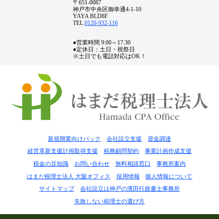
〒651-0087
神戸市中央区御幸通4-1-10
YAYA BLD8F
TEL.
0120-932-116
●営業時間 9:00～17:30
●定休日：土日・祝祭日
※土日でも電話対応はOK！
新規開業向けパック
会社設立支援
資金調達
経営革新支援計画取得支援
税務顧問契約
事業計画作成支援
税金の豆知識
お問い合わせ
無料相談窓口
事務所案内
はまだ税理士法人 大阪オフィス
採用情報
個人情報について
サイトマップ
会社設立は神戸の濱田行政書士事務所
失敗しない税理士の選び方