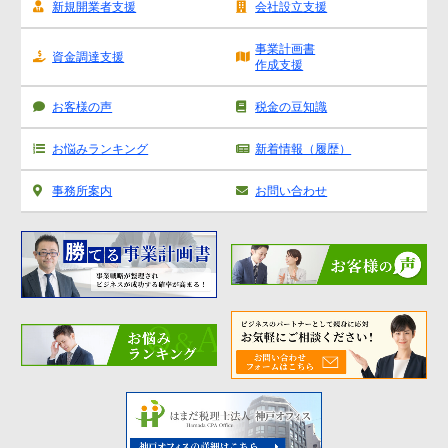
新規開業者支援
会社設立支援
源泉所得税
その他
事業計画書
資金調達支援
作成支援
お客様の声
税金の豆知識
お悩みランキング
新着情報（履歴）
事務所案内
お問い合わせ