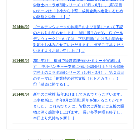
労務士のコラボ3回シリーズ（10月～6月）。 第3回目
財団法人設立
のテーマは「中小から中堅、成長企業へ進化するため
NPO法人設立
の財務と労務」！ […]
当事務所に依頼するメリット
2014/04/29
ゴールデンウィークの休業日および営業について下記
のとおりお知らせします。 誠に勝手ながら、Gゴール
経営革新計画取得支援
デンウィークについては、下記期間におけるお問合せ
経営革新計画の内容
対応をお休みさせていただきます。 何卒ご了承くださ
いますようお願い申し上げ […]
計画を立てることで見えてくるもの
2014/01/04
2014年2月 梅田で経営管理強化セミナーを実施しま
承認のメリット
す 中小ベンチャー支援に強い公認会計士と社会保険
労務士のコラボ3回シリーズ（10月～3月）。 第２回目
承認要件
のテーマは「創業時の経営支援（ヒトとカネ）」！
①「融資に勝てる […]
留意事項
2014/01/04
新年のご挨拶 新年あけましておめでとうございます。
当税理士法人のサービス
当事務所は、昨年9月に開業1周年を迎えることができ
資金調達支援
ました。 これもひとえに、皆様のご厚情とご支援の賜
物と深く感謝申し上げます。 長い冬季休暇も終了し、
融資による資金調達について
本日より気持ちを新 […]
金融機関の融資のポイント
融資を受けやすくする経営