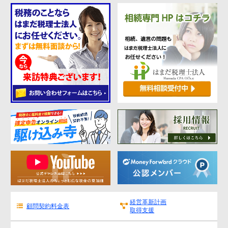
代表挨拶
神戸オフィス
大阪オフィス
事務所概要
アクセスマップ
代表プロフィール
スタッフプロフィール
採用情報
税金の豆知識
所得税
経営革新計画
法人税
顧問契約料金表
取得支援
消費税