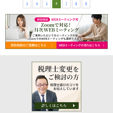
3
4
5
6
7
8
9
金融機関から調達するメリットとデメリット
VCによる資金調達
料金案内
通常料金
創業3年目までの特別料金
他の税理士事務所からの切り替えの場合
ベンチャー企業応援パック
記帳代行/その他
個人事業主のお客様
事務所案内