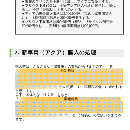
● 現在のプリウスを下取りに出し、アクアに買換えする。
● プリウス下取代金は、全額アクア購入代金に充当し、残代
代表挨拶
金は、全額「割賦払」するものとする。
● アクアの現金購入価格は3,500,000円（税込、諸費用等含
神戸オフィス
む）、別途割賦手数料が300,000円発生する。
● プリウス下取価格は800,000円（税込、リサイクル預託金
20,000円含む）、売却時の帳簿価額は1,000,000円。
大阪オフィス
事務所概要
アクセスマップ
2. 新車両（アクア）購入の処理
代表プロフィール
スタッフプロフィール
購入時は、さまざまな「諸費用」の支払がありますので、「各
勘定科目
採用情報
の判断」や「消費税区分」
に迷われると思います。
税金の豆知識
以下、具体的な「注文書」をもとに、
「
勘定科目
所得税
」と「消費税」の取扱いをまと
めます。
法人税