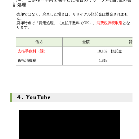
（４） ご参考～車両を廃車した場合のリサイクル預託金の会
計処理
売却ではなく、廃車した場合は、リサイクル預託金は返金されませ
ん。
廃却時点で「費用処理」（支払手数料でOK）、
消費税課税取引
とな
ります。
借方
金額
貸方
支払手数料（課）
18,182
預託金
仮払消費税
1,818
４. YouTube