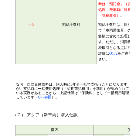
消費は将来のため、
購
時は「預託金」（資産
処理、廃車時に経費
処
（課税取引）
。
※5
割賦手数料
割賦手数料は、原則と
て「車両運搬具」の取
価額に含めて処理しま
す。ただし、消費税非
税取引となる点に注意
詳細は
Q172
をご参照く
さい。
なお、自賠責保険料は、購入時に3年分一括で支払うことになります
が、支払時に一括費用処理（「短期前払費用」を準用）が認められて
いる実務があることから、上記仕訳は「保険料」として一括費用処理
しています（
Q72参照
）。
（２） アクア（新車両）購入仕訳
借方
貸方