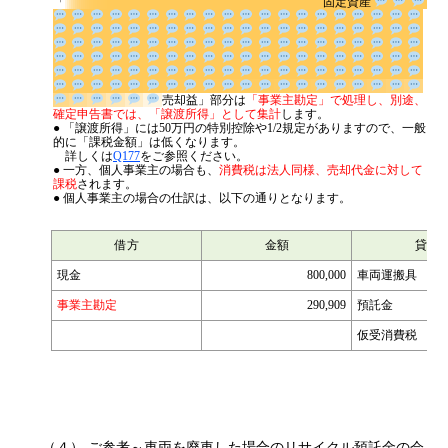
主の場合は、上記売却仕訳のうち
「
固定資産
売却益」部分は
「事業主勘定」で
処理し、別途、確定申告書では、「譲渡所得」として集計
します。
● 「譲渡所得」には50万円の特別控除や1/2規定がありますので、一般
的に「課税金額」は低くなります。
詳しくは
Q177
をご参照ください。
● 一方、個人事業主の場合も、
消費税は法人同様、売却代金に対して
課税
されます。
● 個人事業主の場合の仕訳は、以下の通りとなります。
借方
金額
貸方
現金
800,000
車両運搬具
事業主勘定
290,909
預託金
仮受消費税