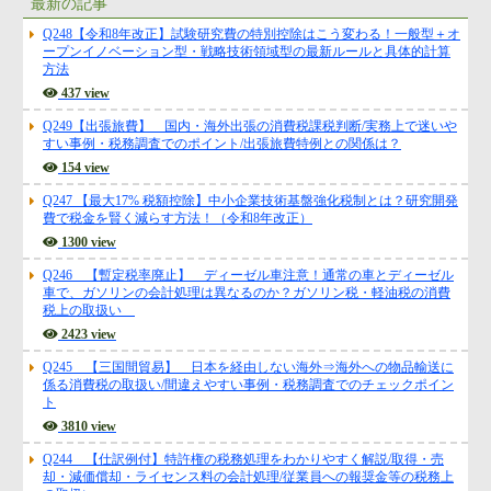
最新の記事
Q248【令和8年改正】試験研究費の特別控除はこう変わる！一般型＋オ
ープンイノベーション型・戦略技術領域型の最新ルールと具体的計算
方法
437 view
Q249【出張旅費】 国内・海外出張の消費税課税判断/実務上で迷いや
すい事例・税務調査でのポイント/出張旅費特例との関係は？
154 view
Q247 【最大17% 税額控除】中小企業技術基盤強化税制とは？研究開発
費で税金を賢く減らす方法！（令和8年改正）
1300 view
Q246 【暫定税率廃止】 ディーゼル車注意！通常の車とディーゼル
車で、ガソリンの会計処理は異なるのか？ガソリン税・軽油税の消費
税上の取扱い
2423 view
Q245 【三国間貿易】 日本を経由しない海外⇒海外への物品輸送に
係る消費税の取扱い/間違えやすい事例・税務調査でのチェックポイン
ト
3810 view
Q244 【仕訳例付】特許権の税務処理をわかりやすく解説/取得・売