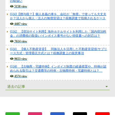
却・減価償却・ライセンス料の会計処理/従業員への報奨金等の税務上
の取扱い
5158 view
Q243【贈与税？】個人名義の車を、会社が「無償」で使っても大丈夫
か？法人から個人・法人の無償賃貸は？税務調査で指摘されるケース
4487 view
Q242 【宿泊サイト利用】海外ホテルサイトを利用した「国内宿泊料
金」の消費税の取扱い/インボイス番号がない領収書への対応は？
7614 view
Q241 【個人不動産賃貸】 同族法人を活用した不動産賃貸借/サブリ
ース方式・管理委託方式とは？税務調査上の留意事項
9653 view
Q240 【古物商・宅建特例】インボイス制度の経過措置や、特例が認
められる取引は？交通費等の特例・古物商特例・宅建特例とは？
4574 view
過去の記事