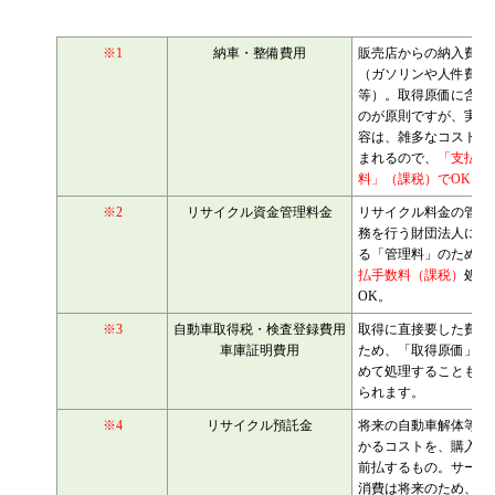
公認会計士・税理士：濱田隆祐(はまだりゅうすけ)
はまだ税理士法人
の代表税理士
※1
納車・整備費用
販売店からの納入費用
近畿税理士会 神戸支部：登録番号121899
（ガソリンや人件費
日本公認会計士協会 兵庫会：
登録番号17074
等）。取得原価に含め
兵庫県行政書士会：登録番号19300373
のが原則ですが、実質
1973年生まれ、大阪府豊中市出身
あずさ監査法人出身
容は、雑多なコストも
クレアビズコンサルティング株式会社
：代表取締役
まれるので、
「支払手
YouTubeチャンネル：
はまだ税理士法
料」（課税）でOK
人のちょっとお得な税金の豆知識
※2
リサイクル資金管理料金
リサイクル料金の管理
相続専門サイト：
御影みらい相続センター
務を行う財団法人に対
る「管理料」のため、
払手数料（課税）
処理
OK。
※3
自動車取得税・検査登録費用
取得に直接要した費用
車庫証明費用
ため、「取得原価」に
めて処理することも認
られます。
※4
リサイクル預託金
将来の自動車解体等に
かるコストを、購入時
前払するもの。サービ