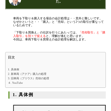
融資を受けやすくする経営
た。
金融機関から調達するメリットとデメリット
公認会計士・税理士：濱田隆祐(はまだりゅうすけ)
VCによる資金調達
車両を下取り＆購入する場合の会計処理は・・意外と難しいです。
はまだ税理士法人
の代表税理士
なぜかというと・・「購入」と「売却」という2つの取引が重なって
近畿税理士会 神戸支部：登録番号121899
いるためです。
日本公認会計士協会 兵庫会：
登録番号17074
料金案内
「下取り＆買換え」の仕訳を行うにあたっては、
「売却取引」と「購
兵庫県行政書士会：登録番号19300373
入取引」を別々で捉える
と、理解が進むと思います。
1973年生まれ、大阪府豊中市出身
今回は、車両下取り＆買替えの会計処理を解説します。
あずさ監査法人出身
クレアビズコンサルティング株式会社
：代表取締役
通常料金
YouTubeチャンネル：
はまだ税理士法
創業3年目までの特別料金
人のちょっとお得な税金の豆知識
目次
相続専門サイト：
御影みらい相続センター
他の税理士事務所からの切り替えの場合
1. 具体例
ベンチャー企業応援パック
2. 新車両（アクア）購入の処理
3. 旧車両（プリウス）売却の処理
記帳代行/その他
４. YouTube
個人事業主のお客様
1. 具体例
事務所案内