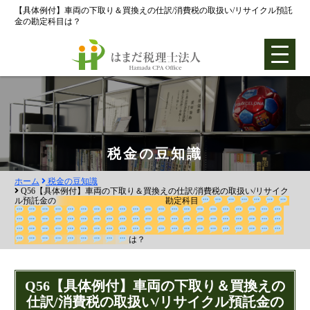
【具体例付】車両の下取り＆買換えの仕訳/消費税の取扱い/リサイクル預託
金の勘定科目は？
ホーム
税金の豆知識
ホーム
税金の豆知識
各種支援業務
Q56【具体例付】車両の下取り＆買換えの仕訳/消費税の取扱い/リサイク
ル預託金の
勘定科目
会社設立支援
は？
会社設立0円プラン
株式会社設立
Q56【具体例付】車両の下取り＆買換えの
合同会社設立
仕訳/消費税の取扱い/リサイクル預託金の