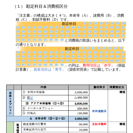
消費税
（１） 勘定科目＆消費税区分
源泉所得税
「注文書」の構成は大きく４つ。本体等（A）、諸費用（B）、消費
その他
税（C）、割賦手数料（D）です。
勘定科目
と消費税の取扱いをまとめると、
以下の通りとなります。
「
勘定科目
」の列は、
費用項目は「赤字」
（損益計算書）、
資産項目は「青字」
（貸借対照表）で記載していま
す。