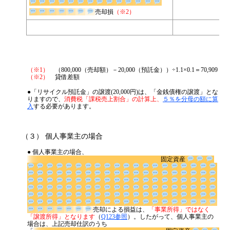
売却損
（※2）
（※1）
（800,000（売却額）－20,000（預託金））÷1.1×0.1＝70,909
（※2）
貸借差額
●「リサイクル預託金」の譲渡(20,000円)は、「金銭債権の譲渡」とな
りますので、
消費税「課税売上割合」の計算上、
５％を分母の額に算
入
する必要があります。
（３） 個人事業主の場合
● 個人事業主の場合、
固定資産
売却による損益は、
「事業所得」では
なく「譲渡所得」となります
（
Q123参照
）。したがって、個人事業