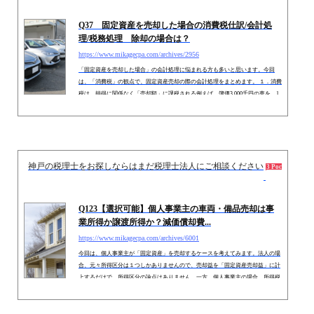
Q37 固定資産を売却した場合の消費税仕訳/会計処
理/税務処理 除却の場合は？
https://www.mikagecpa.com/archives/2956
「固定資産を売却した場合」の会計処理に悩まれる方も多いと思います。今回
は、「消費税」の観点で、固定資産売却の際の会計処理をまとめます。 １．消費
税は、損得に関係なく「売却額」に課税される例えば、簿価3,000千円の車を、1,
000千円で売却した場合を考えてみましょう。この場合、損してるんだから、消
費税なんてかからないのでは？・・と考える方もおられるかもしれません。しか
し、消費税は「課税資産の譲渡対価」にかかる税金ですので、「損得」関係なく
消費税は課税されます。つまり、消費税は「譲渡益」に対して課税...
神戸の税理士をお探しならはまだ税理士法人にご相談ください
2018.
3 Pockets
Q123【選択可能】個人事業主の車両・備品売却は事
業所得か譲渡所得か？減価償却費...
https://www.mikagecpa.com/archives/6001
今回は、個人事業主が「固定資産」を売却するケースを考えてみます。法人の場
合、元々所得区分は１つしかありませんので、売却益を「固定資産売却益」に計
上するだけで、所得区分の論点はありません。一方、個人事業主の場合、所得税
法上「所得区分が10個」もあります。事業で利用していた固定資産を売却した場
合、固定資産売却益は「事業所得？」「譲渡所得？」・・迷いそうな感じです