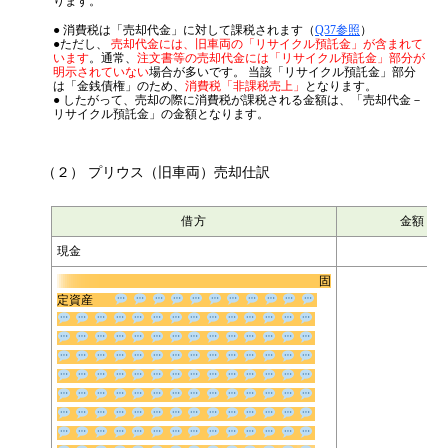
車両売却に関する会計処理については、以下の点に留意する必要があ
ります。
● 消費税は「売却代金」に対して課税されます（
Q37参照
）
●ただし、
売却代金には、旧車両の「リサイクル預託金」が含まれて
います
。通常、
注文書等の売却代金には「リサイクル預託金」部分が
明示されていない
場合が多いです。 当該「リサイクル預託金」部分
は「金銭債権」のため、
消費税「非課税売上」
となります。
● したがって、売却の際に消費税が課税される金額は、「売却代金－
リサイクル預託金」の金額となります。
（２） プリウス（旧車両）売却仕訳
借方
金額
現金
固
定資産