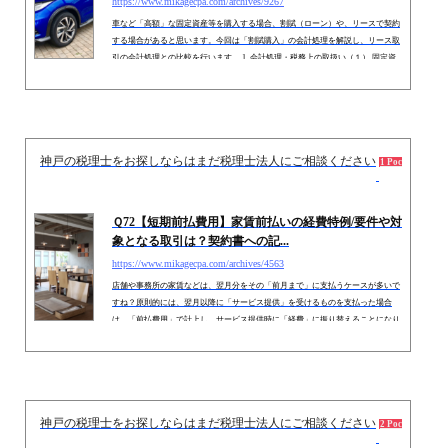
https://www.mikagecpa.com/archives/9267
車など「高額」な固定資産等を購入する場合、割賦（ローン）や、リースで契約
する場合があると思います。今回は「割賦購入」の会計処理を解説し、リース取
引の会計処理との比較を行います。 1. 会計処理・税務上の取扱い（１） 固定資
産本体価格割賦で購入する場合も、固定資産を購入する点では「現金一括払」と
違いは全くないため、固定資産本体部分は「固定資産」で計上します。 （２）
割賦手数料の取扱い割賦で購入する場合は、「割賦手数料」が含まれているた
め、固定資産「本体価格」よりも「支払総額」が多くなるのが...
神戸の税理士をお探しならはまだ税理士法人にご相談ください
2016.1
1 Pocket
Ｑ72【短期前払費用】家賃前払いの経費特例/要件や対
象となる取引は？契約書への記...
https://www.mikagecpa.com/archives/4563
店舗や事務所の家賃などは、翌月分をその「前月まで」に支払うケースが多いで
すね？原則的には、翌月以降に「サービス提供」を受けるものを支払った場合
は、「前払費用」で計上し、サービス提供時に「経費」に振り替えることになり
ます。しかし例外的に、「翌月以降の経費を前払」した場合でも、支払った際に
経費にできる取引があります。「短期前払費用」と呼ばれています。法人だけで
なく、個人事業主にも認められています。そこで今回は、税務上の「短期前払費
用」の制度概要と、「対象となる取引」につきまとめます。 １．原...
神戸の税理士をお探しならはまだ税理士法人にご相談ください
2015.
2 Pockets