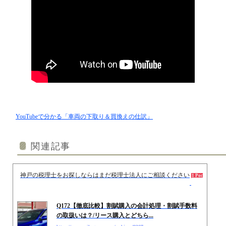
YouTubeで分かる「車両の下取り＆買換えの仕訳」
関連記事
神戸の税理士をお探しならはまだ税理士法人にご相談ください
2020.0
1 Pocket
Q172【徹底比較】割賦購入の会計処理・割賦手数料
の取扱いは？/リース購入とどちら...