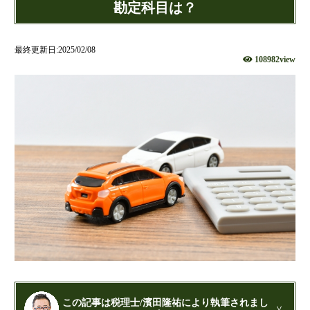
社団法人設立
勘定科目は？
財団法人設立
NPO法人設立
最終更新日:2025/02/08
108982view
当事務所に依頼するメリット
経営革新計画取得支援
経営革新計画の内容
計画を立てることで見えてくるもの
承認のメリット
承認要件
留意事項
当税理士法人のサービス
資金調達支援
融資による資金調達について
金融機関の融資のポイント
この記事は税理士/濱田隆祐により執筆されまし