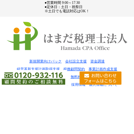
●営業時間 9:00～17:30
●定休日：土日・祝祭日
※土日でも電話対応はOK！
新規開業向けパック
会社設立支援
資金調達
経営革新支援計画取得支援
税務顧問契約
事業計画作成支援
税金の豆知識
お問い合わせ
無料相談窓口
事務所案内
はまだ税理士法人 大阪オフィス
採用情報
個人情報について
サイトマップ
会社設立は神戸の濱田行政書士事務所
失敗しない税理士の選び方
Copyright© はまだ税理士法人 All Rights Reserved.