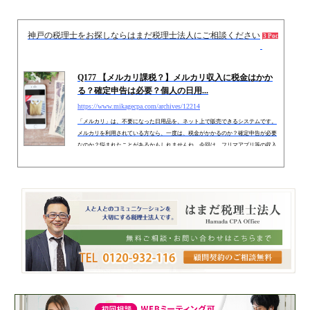
ね。 １．個人事業主の「固定資産売却益」は譲渡所得個人が固定資産を売却した
場合は、たとえその固定資産が「事業用資産」の場合でも、所得区...
神戸の税理士をお探しならはまだ税理士法人にご相談ください
2021.
3 Pockets
Q177 【メルカリ課税？】メルカリ収入に税金はかか
る？確定申告は必要？個人の日用...
https://www.mikagecpa.com/archives/12214
「メルカリ」は、不要になった日用品を、ネット上で販売できるシステムです。
メルカリを利用されている方なら、一度は、税金がかかるのか？確定申告が必要
なのか？悩まれたことがあるかもしれませんね。今回は、フリマアプリ等の収入
に関連する税金や、確定申告につき解説します。 1. 生活用動産の譲渡は非課税メ
ルカリは、主に「日用品」の売買を行うフリマアプリです。こういった「日用
品」の売買については、原則として「所得税」が課税されないというルールがあ
ります。 （１） 所得税上非課税とされるもの個人が財産を...