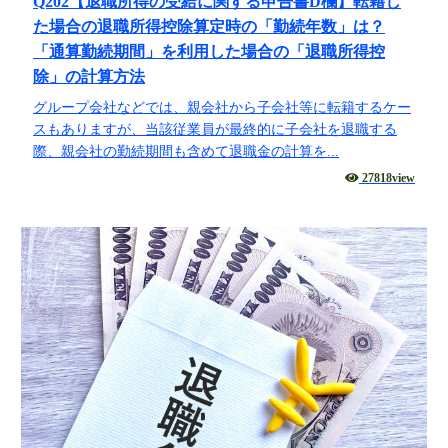
Q202【退職所得の受給に関する申告書D欄】転籍し
た場合の退職所得控除算定時の「勤続年数」は？
「通算勤続期間」を利用した場合の「退職所得控
除」の計算方法
グループ会社などでは、親会社から子会社等に転籍するケー
スもありますが、当該従業員が最終的に子会社を退職する
際、親会社の勤続期間も含めて退職金の計算を...
27818view