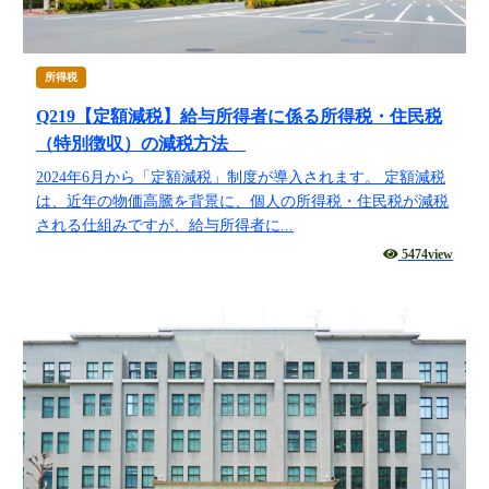
所得税
Q219【定額減税】給与所得者に係る所得税・住民税
（特別徴収）の減税方法
2024年6月から「定額減税」制度が導入されます。 定額減税
は、近年の物価高騰を背景に、個人の所得税・住民税が減税
される仕組みですが、給与所得者に...
5474view