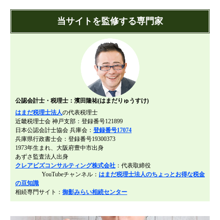
財団法人設立
当サイトを監修する専門家
NPO法人設立
当事務所に依頼するメリット
経営革新計画取得支援
経営革新計画の内容
計画を立てることで見えてくるもの
公認会計士・税理士：濱田隆祐(はまだりゅうすけ)
承認のメリット
はまだ税理士法人
の代表税理士
承認要件
近畿税理士会 神戸支部：登録番号121899
日本公認会計士協会 兵庫会：
登録番号17074
留意事項
兵庫県行政書士会：登録番号19300373
1973年生まれ、大阪府豊中市出身
当税理士法人のサービス
あずさ監査法人出身
資金調達支援
クレアビズコンサルティング株式会社
：代表取締役
YouTubeチャンネル：
はまだ税理士法人のちょっとお得な税金
融資による資金調達について
の豆知識
相続専門サイト：
御影みらい相続センター
金融機関の融資のポイント
融資を受けやすくする経営