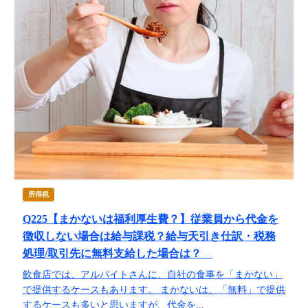
金融機関から調達するメリットとデメリット
VCによる資金調達
料金案内
通常料金
創業3年目までの特別料金
他の税理士事務所からの切り替えの場合
ベンチャー企業応援パック
所得税
記帳代行/その他
Q225【まかないは福利厚生費？】従業員から代金を
個人事業主のお客様
徴収しない場合は給与課税？給与天引き仕訳・税務
処理/取引先に無料支給した場合は？
飲食店では、アルバイトさんに、自社の食事を「まかない」
事務所案内
で提供するケースもあります。 まかないは、「無料」で提供
するケースも多いと思いますが、代金を...