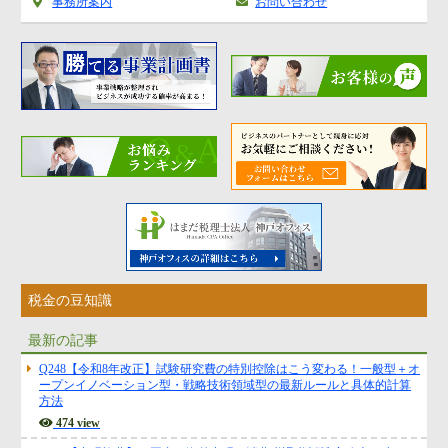
事務所案内
お問い合わせ
税金の豆知識
最新の記事
Q248【令和8年改正】試験研究費の特別控除はこう変わる！一般型＋オ
ープンイノベーション型・戦略技術領域型の最新ルールと具体的計算
方法
474 view