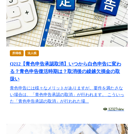
所得税
法人税
Q212【青色申告承認取消】いつから白色申告に変わ
る？青色申告復活時期は？取消後の繰越欠損金の取
扱い
青色申告には様々なメリットがありますが、要件を満たさな
い場合は、「青色申告承認の取消」が行われます。 こういっ
た「青色申告承認の取消」が行われた場...
12327view