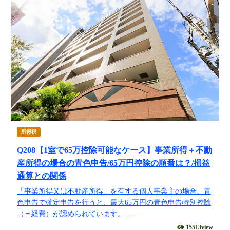
所得税
Q208【1室で65万控除可能なケース】事業所得＋不動
産所得の場合の青色申告/65万円控除の順番は？/損益
通算との関係
「事業所得又は不動産所得」を有する個人事業主の場合、青
色申告で確定申告を行うと、最大65万円の青色申告特別控除
（＝経費）が認められています。 ...
15513view