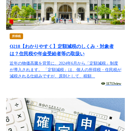
所得税
Q218【わかりやすく】定額減税のしくみ・対象者
は？住民税や年金受給者等の取扱い
近年の物価高騰を背景に、2024年6月から「定額減税」制度
が導入されます。 「定額減税」は、個人の所得税・住民税が
減税される仕組みですが、原則として、税額...
11713view