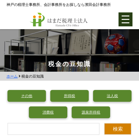
神戸の税理士事務所、会計事務所をお探しなら濱田会計事務所
ホーム
税金の豆知識
ホーム
税金の豆知識
各種支援業務
会社設立支援
その他
所得税
法人税
会社設立0円プラン
消費税
源泉所得税
株式会社設立
合同会社設立
社団法人設立