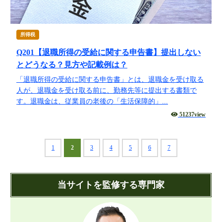
所得税
Q201【退職所得の受給に関する申告書】提出しない
とどうなる？見方や記載例は？
「退職所得の受給に関する申告書」とは、退職金を受け取る
人が、退職金を受け取る前に、勤務先等に提出する書類で
す。退職金は、従業員の老後の「生活保障的」...
51237view
1
2
3
4
5
6
7
当サイトを監修する専門家