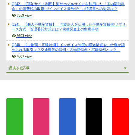
Q242 【宿泊サイト利用】海外ホテルサイトを利用した「国内宿泊料
金」の消費税の取扱い/インボイス番号がない領収書への対応は？
7659 view
Q241 【個人不動産賃貸】 同族法人を活用した不動産賃貸借/サブリ
ース方式・管理委託方式とは？税務調査上の留意事項
9693 view
Q240 【古物商・宅建特例】インボイス制度の経過措置や、特例が認
められる取引は？交通費等の特例・古物商特例・宅建特例とは？
4587 view
過去の記事