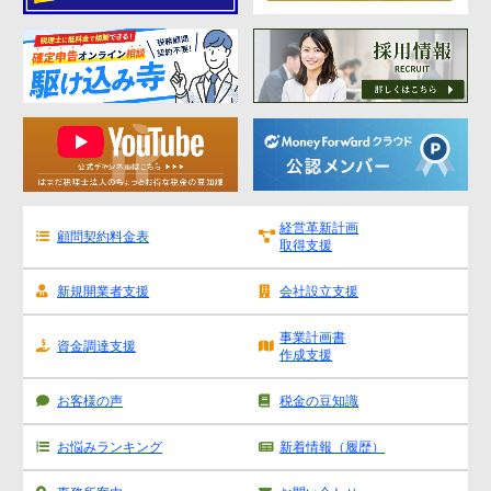
経営革新計画
顧問契約料金表
取得支援
新規開業者支援
会社設立支援
事業計画書
資金調達支援
作成支援
お客様の声
税金の豆知識
お悩みランキング
新着情報（履歴）