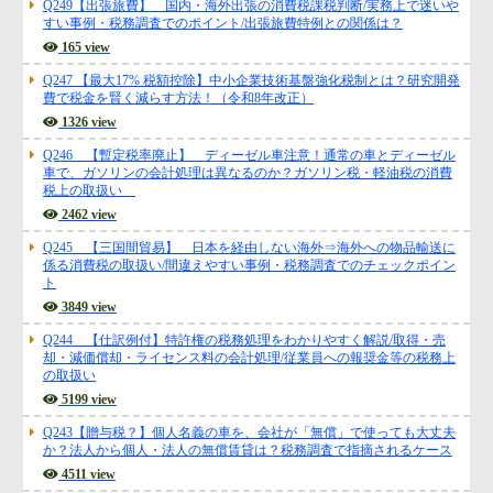
Q249【出張旅費】 国内・海外出張の消費税課税判断/実務上で迷いや
すい事例・税務調査でのポイント/出張旅費特例との関係は？
165 view
Q247 【最大17% 税額控除】中小企業技術基盤強化税制とは？研究開発
費で税金を賢く減らす方法！（令和8年改正）
1326 view
Q246 【暫定税率廃止】 ディーゼル車注意！通常の車とディーゼル
車で、ガソリンの会計処理は異なるのか？ガソリン税・軽油税の消費
税上の取扱い
2462 view
Q245 【三国間貿易】 日本を経由しない海外⇒海外への物品輸送に
係る消費税の取扱い/間違えやすい事例・税務調査でのチェックポイン
ト
3849 view
Q244 【仕訳例付】特許権の税務処理をわかりやすく解説/取得・売
却・減価償却・ライセンス料の会計処理/従業員への報奨金等の税務上
の取扱い
5199 view
Q243【贈与税？】個人名義の車を、会社が「無償」で使っても大丈夫
か？法人から個人・法人の無償賃貸は？税務調査で指摘されるケース
4511 view