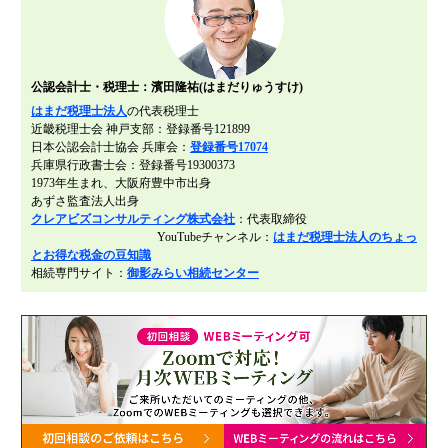
公認会計士・税理士：濱田隆祐(はまだりゅうすけ)
はまだ税理士法人
の代表税理士
近畿税理士会 神戸支部：登録番号121899
日本公認会計士協会 兵庫会：
登録番号17074
兵庫県行政書士会：登録番号19300373
1973年生まれ、大阪府豊中市出身
あずさ監査法人出身
クレアビズコンサルティング株式会社
：代表取締役
YouTubeチャンネル：
はまだ税理士法人のちょっ
とお得な税金の豆知識
相続専門サイト：
御影みらい相続センター