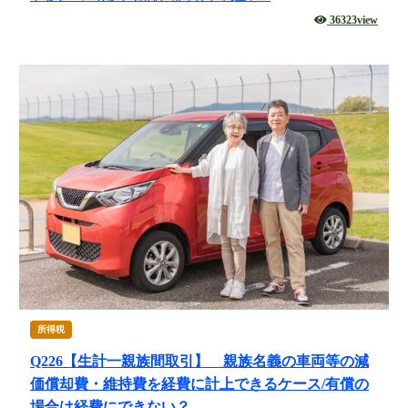
代表挨拶
36323view
神戸オフィス
大阪オフィス
事務所概要
アクセスマップ
代表プロフィール
スタッフプロフィール
採用情報
税金の豆知識
所得税
所得税
Q226【生計一親族間取引】 親族名義の車両等の減
法人税
価償却費・維持費を経費に計上できるケース/有償の
消費税
場合は経費にできない？