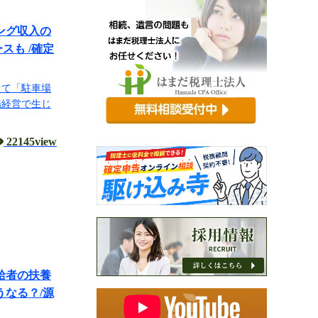
ング収入の
スも /確定
して「駐車場
場経営で生じ
22145view
受給者の扶養
うなる？/源