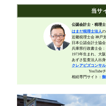
当サ
公認会計士・税理士
はまだ税理士法人
の
近畿税理士会 神戸支
日本公認会計士協会
兵庫県行政書士会：登録
1973年生まれ、大
あずさ監査法人出身
クレアビズコンサル
YouTubeチ
相続専門サイト：
御