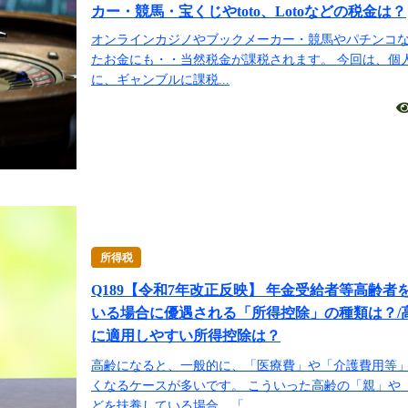
カー・競馬・宝くじやtoto、Lotoなどの税金は？
オンラインカジノやブックメーカー・競馬やパチンコ
たお金にも・・当然税金が課税されます。 今回は、個
に、ギャンブルに課税...
所得税
Q189【令和7年改正反映】 年金受給者等高齢者
いる場合に優遇される「所得控除」の種類は？/
に適用しやすい所得控除は？
高齢になると、一般的に、「医療費」や「介護費用等
くなるケースが多いです。 こういった高齢の「親」や
どを扶養している場合、「...