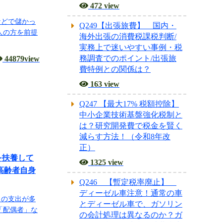
472 view
などで儲かっ
Q249【出張旅費】 国内・
人の方を前提
海外出張の消費税課税判断/
実務上で迷いやすい事例・税
務調査でのポイント/出張旅
44879view
費特例との関係は？
163 view
Q247 【最大17% 税額控除】
中小企業技術基盤強化税制と
は？研究開発費で税金を賢く
減らす方法！（令和8年改
正）
を扶養して
1325 view
高齢者自身
Q246 【暫定税率廃止】
ディーゼル車注意！通常の車
」の支出が多
とディーゼル車で、ガソリン
「配偶者」な
の会計処理は異なるのか？ガ