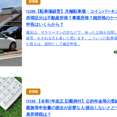
所得税
Q200【駐車場経営】月極駐車場・コインパーキ
所得区分は不動産所得？事業所得？雑所得のケー
申告はいくらから？
最近は、サラリーマンの方などで、余った土地を活用
経営」をされる方も多いと思います。こういった駐車
た収入は、原則として確定申告...
所得税
Q198 【令和7年改正 記載例付】公的年金等の
親族等申告書の提出が必要な人/提出しないとど
泉所得税は？