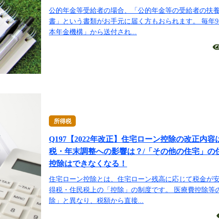
公的年金等受給者の場合、「公的年金等の受給者の扶
書」という書類がお手元に届く方もおられます。 毎年
本年金機構」から送付され...
所得税
Q197【2022年改正】住宅ローン控除の改正内
税・年末調整への影響は？/「その他の住宅」の
控除はできなくなる！
住宅ローン控除とは、住宅ローン残高に応じて税金が
得税・住民税上の「控除」の制度です。 医療費控除等
除」と異なり、税額から直接...