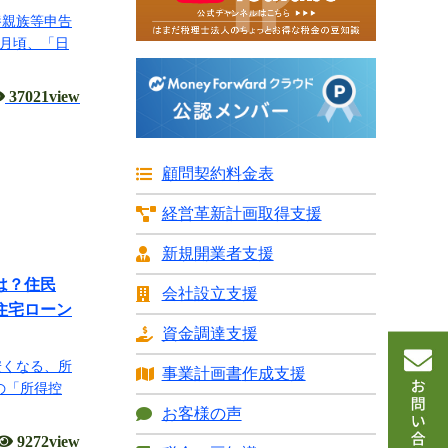
養親族等申告
9月頃、「日
37021view
顧問契約料金表
経営革新計画
取得支援
新規開業者支援
容は？住民
会社設立支援
住宅ローン
資金調達支援
安くなる、所
事業計画書
作成支援
の「所得控
お客様の声
9272view