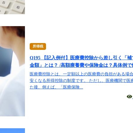
所得税
Q195 【記入例付】医療費控除から差し引く「
金額」とは？ /高額療養費や保険金は？具体例で
医療費控除とは、一定額以上の医療費の負担がある場
安くなる所得控除の制度です。 ただし、医療機関で医
た後、例えば、「医療保険...