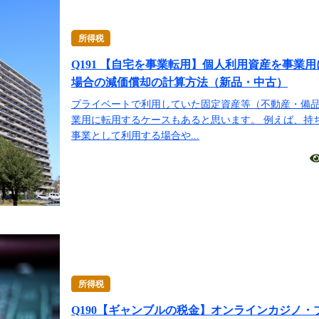
所得税
Q191 【自宅を事業転用】個人利用資産を事業
場合の減価償却の計算方法（新品・中古）
プライベートで利用していた固定資産等（不動産・備
業用に転用するケースもあると思います。 例えば、持
事業として利用する場合や...
所得税
Q190【ギャンブルの税金】オンラインカジノ・