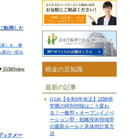
用に転用した
品等）を、事
ち家の一部を
税金の豆知識
55585view
最新の記事
Q248【令和8年改正】試験研
究費の特別控除はこう変わ
る！一般型＋オープンイノベ
ーション型・戦略技術領域型
の最新ルールと具体的計算方
法
ブックメー