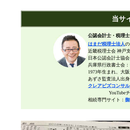
当サ
公認会計士・税理士
はまだ税理士法人
の
近畿税理士会 神戸支
日本公認会計士協会
兵庫県行政書士会：登録
1973年生まれ、大
あずさ監査法人出身
クレアビズコンサル
YouTubeチ
相続専門サイト：
御