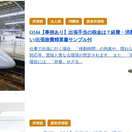
所得税
法人税
消費税
源泉所得税
Q144【事例あり】出張手当の税金は？経費・消
い/出張旅費精算書サンプル付
仕事で出張に行く場合、「移動時間」の拘束や、慣れ
対応等、普段と異なる環境が想定されます。 また、「
場合には、「外食」せざる...
所得税
源泉所得税