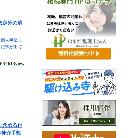
想定外の消
「個人事業主
う記事が出て
52613view
に含める付
や仲介手数