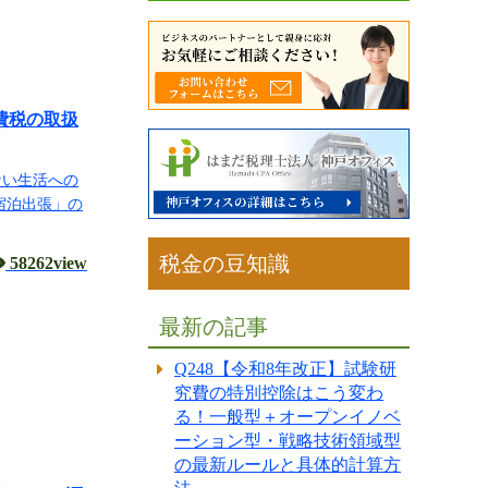
費税の取扱
ない生活への
宿泊出張」の
税金の豆知識
58262view
最新の記事
Q248【令和8年改正】試験研
究費の特別控除はこう変わ
る！一般型＋オープンイノベ
ーション型・戦略技術領域型
の最新ルールと具体的計算方