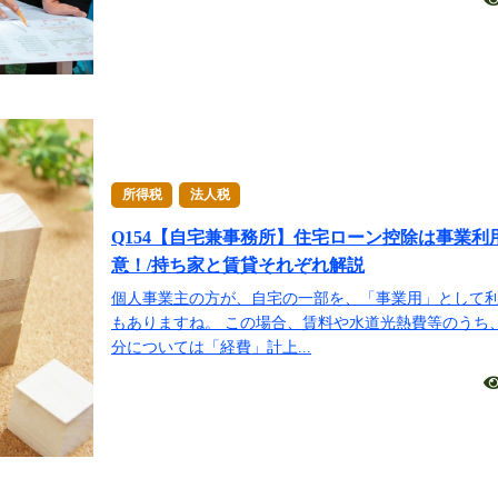
所得税
法人税
Q154【自宅兼事務所】住宅ローン控除は事業利
意！/持ち家と賃貸それぞれ解説
個人事業主の方が、自宅の一部を、「事業用」として
もありますね。 この場合、賃料や水道光熱費等のうち
分については「経費」計上...