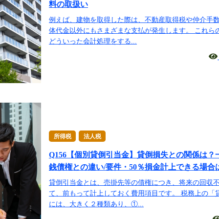
料の取扱い
例えば、建物を取得した際は、不動産取得税や仲介手
体代金以外にもさまざまな支払が発生します。 これら
どういった会計処理をする...
所得税
法人税
Q156【個別貸倒引当金】貸倒損失との関係は？
銭債権との違い/要件・50％損金計上できる場合
貸倒引当金とは、売掛先等の債権につき、将来の回収
て、前もって計上しておく費用項目です。 税務上の「
には、大きく２種類あり、①...