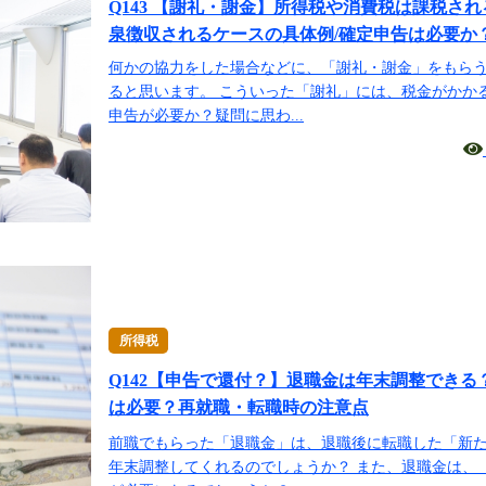
Q143 【謝礼・謝金】所得税や消費税は課税さ
泉徴収されるケースの具体例/確定申告は必要か
何かの協力をした場合などに、「謝礼・謝金」をもら
ると思います。 こういった「謝礼」には、税金がかか
申告が必要か？疑問に思わ...
所得税
Q142【申告で還付？】退職金は年末調整できる
は必要？再就職・転職時の注意点
前職でもらった「退職金」は、退職後に転職した「新
年末調整してくれるのでしょうか？ また、退職金は、