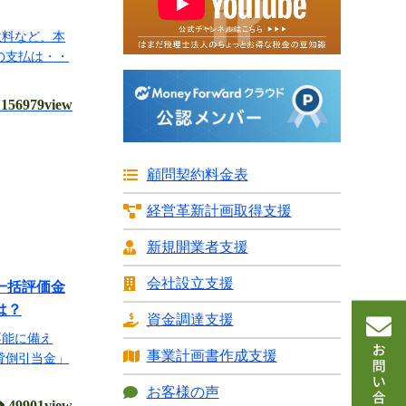
数料など、本
の支払は・・
156979view
顧問契約料金表
経営革新計画
取得支援
新規開業者支援
会社設立支援
一括評価金
は？
資金調達支援
不能に備え
事業計画書
作成支援
貸倒引当金」
お客様の声
49901view