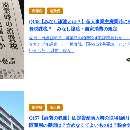
所得税
消費税
Q158【みなし譲渡とは？】個人事業主廃業時に
費税課税？ みなし譲渡・自家消費の規定
先日、日経新聞で「廃業時の消費税４割課税漏れか」
をサンプル調査」、「検査院、国税に改善要請」とい
いました。 以前、個人...
所得税
法人税
Q157【経費の範囲】固定資産購入時の取得価額
随費用の範囲は？含めなくてよいものは？税金