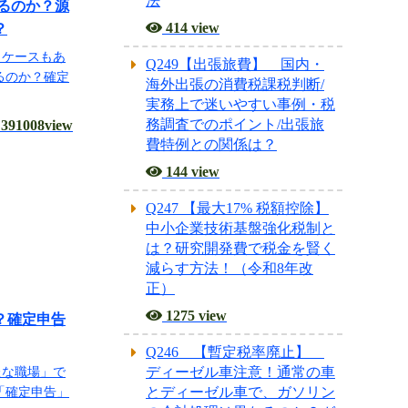
法
れるのか？源
414 view
？
うケースもあ
Q249【出張旅費】 国内・
るのか？確定
海外出張の消費税課税判断/
実務上で迷いやすい事例・税
務調査でのポイント/出張旅
391008view
費特例との関係は？
144 view
Q247 【最大17% 税額控除】
中小企業技術基盤強化税制と
は？研究開発費で税金を賢く
減らす方法！（令和8年改
正）
1275 view
？確定申告
Q246 【暫定税率廃止】
ディーゼル車注意！通常の車
たな職場」で
とディーゼル車で、ガソリン
「確定申告」