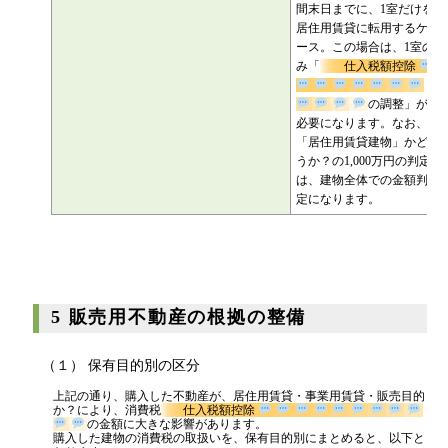
購入後、一部だけ居住用賃貸に出すケース
例えば、販売用不動産と
して購入したが、課税期
間末日までに、1室だけを
居住用賃貸に転用するケ
ース。この場合は、1室の
み「
仕入税額控除
の調整」が
必要になります。なお、
「居住用賃貸建物」かど
うか？の1,000万円の判定
は、建物全体での金額判
定になります。
5 販売用不動産の根拠の整備
（１） 保有目的別の区分
上記の通り、購入した不動産が、居住用賃貸・事業用賃貸・販売目的
か？により、消費税
仕入税額控除