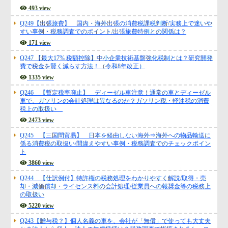
ープンイノベーション型・戦略技術領域型の最新ルールと具体的計算
方法
493 view
Q249【出張旅費】 国内・海外出張の消費税課税判断/実務上で迷いや
すい事例・税務調査でのポイント/出張旅費特例との関係は？
171 view
Q247 【最大17% 税額控除】中小企業技術基盤強化税制とは？研究開発
費で税金を賢く減らす方法！（令和8年改正）
1335 view
Q246 【暫定税率廃止】 ディーゼル車注意！通常の車とディーゼル
車で、ガソリンの会計処理は異なるのか？ガソリン税・軽油税の消費
税上の取扱い
2473 view
Q245 【三国間貿易】 日本を経由しない海外⇒海外への物品輸送に
係る消費税の取扱い/間違えやすい事例・税務調査でのチェックポイン
ト
3860 view
Q244 【仕訳例付】特許権の税務処理をわかりやすく解説/取得・売
却・減価償却・ライセンス料の会計処理/従業員への報奨金等の税務上
の取扱い
5220 view