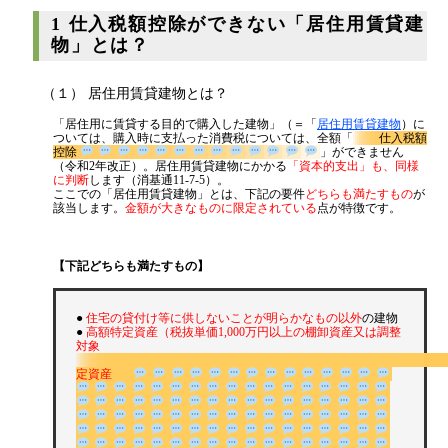
代表挨拶
1 仕入税額控除ができない「居住用賃貸建
物」とは？
神戸オフィス
大阪オフィス
（１） 居住用賃貸建物とは？
事務所概要
「居住用に賃貸する目的で購入した建物」（＝「
居住用賃貸建物
）に
ついては、購入時に支払った消費税については、全額「
仕入税額
アクセスマップ
控除
」ができません
（令和2年改正）。居住用賃貸建物にかかる
「資本的支出」も、同様
代表プロフィール
に判断
します（消基通11-7-5）。
ここでの「居住用賃貸建物」とは、下記の要件
どちらも満たすもの
が
該当します。
金額が大きなものに限定されている
点が特徴です。
スタッフプロフィール
採用情報
【下記どちらも満たすもの】
税金の豆知識
●
住宅の貸付け等に供しないことが明らかなもの以外
の建物
●
高額特定資産（税抜単価1,000万円以上の棚卸資産又は調整
対象
所得税
定資産
法人税
消費税