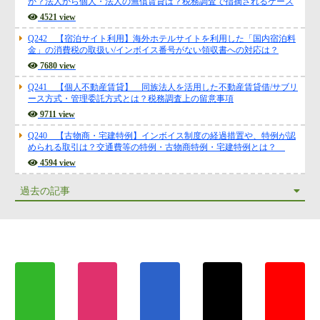
Q243【贈与税？】個人名義の車を、会社が「無償」で使っても大丈夫
か？法人から個人・法人の無償賃貸は？税務調査で指摘されるケース
4521 view
Q242 【宿泊サイト利用】海外ホテルサイトを利用した「国内宿泊料
金」の消費税の取扱い/インボイス番号がない領収書への対応は？
7680 view
Q241 【個人不動産賃貸】 同族法人を活用した不動産賃貸借/サブリ
ース方式・管理委託方式とは？税務調査上の留意事項
9711 view
Q240 【古物商・宅建特例】インボイス制度の経過措置や、特例が認
められる取引は？交通費等の特例・古物商特例・宅建特例とは？
4594 view
過去の記事