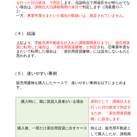
（３） 判定時期
「居住用賃貸建物」に該当するかどうかは、原則として、
「課税仕入
を行った日の状況」で判定
します。当該時点で用途区分が明らかでな
い場合は、
課税仕入日課税期間の末日で
判定します（消基通11-7-
2）。
一方、
事業年度をまたいだ場合の取扱いは、規定されていません
。
（４） 結論
上記より、①
販売用不動産を仕入れた課税期間末日までに、居住用賃
貸に転用した場合は、「居住用賃貸建物」と判定
され、②事業年度を
またいて転用した場合は、「居住用賃貸建物」には該当しないものと
思われます。
（５） 迷いやすい事例
販売用建物を購入したケースで、迷いやすい事例を以下にまとめま
す。
購入時に、既に賃貸入居者がいる場合
原則として、課税仕入を
行った日の状況で判定す
るため、「居住用賃貸建
物」に該当します。