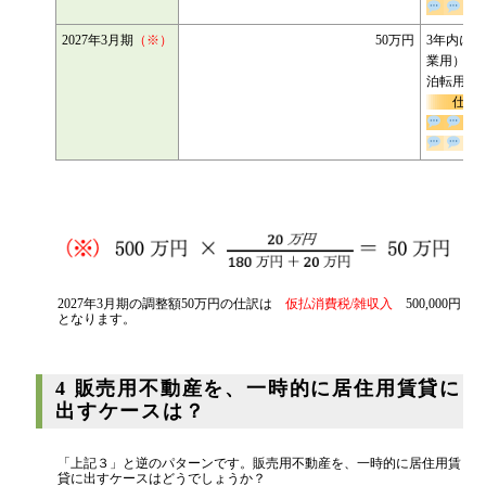
可。
2027年3月期
（※）
50万円
3年内に
業用）
泊転用
仕
る。
2027年3月期の調整額50万円の仕訳は
仮払消費税/雑収入
500,000円
となります。
4 販売用不動産を、一時的に居住用賃貸に
出すケースは？