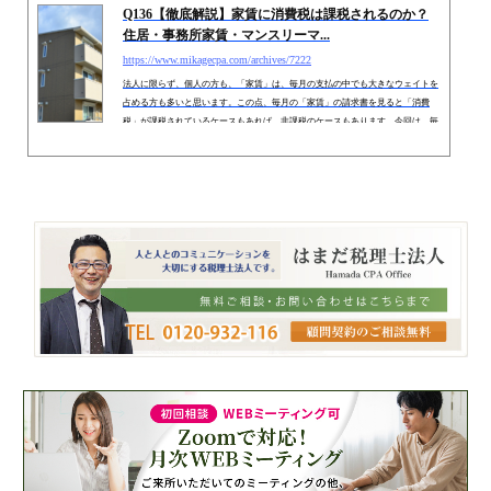
Q136【徹底解説】家賃に消費税は課税されるのか？
住居・事務所家賃・マンスリーマ...
https://www.mikagecpa.com/archives/7222
法人に限らず、個人の方も、「家賃」は、毎月の支払の中でも大きなウェイトを
占める方も多いと思います。この点、毎月の「家賃」の請求書を見ると「消費
税」が課税されているケースもあれば、非課税のケースもあります。今回は、毎
月支払う「家賃」につき、どういった場合に消費税が課税されるのか？をお伝え
します。なお、今回の論点は、支払側だけでなく、収入側、つまり「不動産賃貸
経営」をされている大家様の判断も同様です。 １． 家賃の消費税判断は「土
地」と「建物」に区分？ 土地の賃貸は、一定の場合を除き、「消費税...