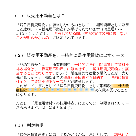
「上記３」と逆のパターンです。販売用不動産を、一時的に居住用賃
貸に出すケースはどうでしょうか？
（１） 販売用不動産とは？
「居住用賃貸建物」に該当しないものとして、「棚卸資産として取得
した建物」（＝販売用不動産）が挙げられています（消基通11-7-
1（３））。ただし、
「所有している間、住宅の貸付の用に供しない
ことが明らかなもの」
に限定されています。
（２） 販売用不動産を、一時的に居住用賃貸に出すケース
上記の定義からは、「所有期間中、
一時的に居住用に賃貸して賃料を
得る場合は、「販売用不動産」に該当せず、「居住用賃貸建物」に該
当することになります。
例えば、販売目的で建物を購入したが、売り
先が見つからず、売却までの
値崩れを回避する目的で、一時的に賃貸
住宅として賃料を得るケース
などが該当します。
したがって、原則として「居住用賃貸建物」として消費税
仕入税
額控除
の制限を受けること
になります。
ただし、「居住用賃貸への転用時点」によっては、制限されないケー
スもあります。以下にまとめます。