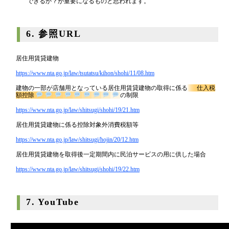
ただし、あくまで実態判断で課税されるため、すべての場合に認めら
れるものでもありません。保有目的の実態を示す根拠をどこまで整備
できるか？が重要になるものと思われます。
6. 参照URL
居住用賃貸建物
https://www.nta.go.jp/law/tsutatsu/kihon/shohi/11/08.htm
建物の一部が店舗用となっている居住用賃貸建物の取得に係る
仕入税
額控除
の制限
https://www.nta.go.jp/law/shitsugi/shohi/19/21.htm
居住用賃貸建物に係る控除対象外消費税額等
https://www.nta.go.jp/law/shitsugi/hojin/20/12.htm
居住用賃貸建物を取得後一定期間内に民泊サービスの用に供した場合
https://www.nta.go.jp/law/shitsugi/shohi/19/22.htm
7. YouTube