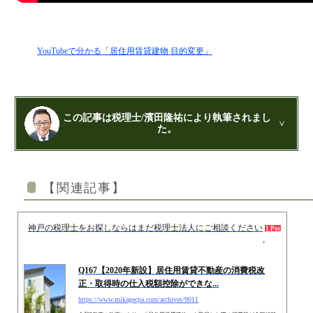
YouTubeで分かる「居住用賃貸建物 目的変更」
この記事は税理士/濱田隆祐により執筆されまし
た。
公認会計士・税理士：濱田隆祐(はまだりゅうすけ)
はまだ税理士法人
の代表税理士
【関連記事】
近畿税理士会 神戸支部：登録番号121899
日本公認会計士協会 兵庫会：
登録番号17074
兵庫県行政書士会：登録番号19300373
神戸の税理士をお探しならはまだ税理士法人にご相談ください
2020.0
1973年生まれ、大阪府豊中市出身
1 Pocket
あずさ監査法人出身
クレアビズコンサルティング株式会社
：代表取締役
YouTubeチャンネル：
はまだ税理士法
Q167【2020年新設】居住用賃貸不動産の消費税改
人のちょっとお得な税金の豆知識
正・取得時の仕入税額控除ができな...