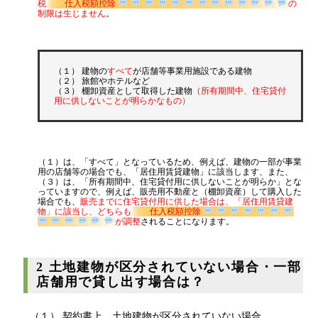
税
仕入税額控除
の
制限は生じません
。
（１） 建物の
すべて
が店舗等事業用施設である建物
（２） 旅館やホテルなど
（３） 棚卸資産として取得した建物
（所有期間中、住宅貸付
用に供しないことが明らかなもの）
（１）は、「すべて」となっているため、例えば、建物の一部が事業
用の店舗等の場合でも、「居住用賃貸建物」に該当します、また、
（３）は、「所有期間中、住宅貸付用に供しないことが明らか」とな
っていますので、例えば、販売用不動産と（棚卸資産）して購入した
場合でも、
販売までに住宅貸付用に供した場合は、「居住用賃貸建
物」に該当し、どちらも
仕入税額控除
が調整
されることになります。
2 土地建物が区分されていない場合・一部
店舗用で貸し出す場合は？
（１） 契約書上、土地建物が区分されていない場合