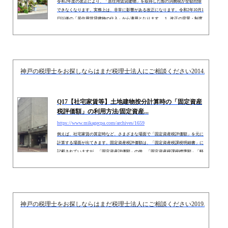
相続専門サイト：
御影みらい相続センター
https://www.mikagecpa.com/archives/9011
令和2年度の改正により、「居住用賃貸建物」を取得した際の消費税が全額控除
できなくなります。実務上は、非常に影響がある改正になります。令和2年10月1
日以後の「居住用賃貸建物の仕入」から適用となります。 １. 改正の背景・制度
概要（１） 課税売上割合により仕入税額控除は制限される消費税納税額の計算
上、課税売上割合が95％以上かつ課税売上高5億円以下の会社については、「全
額仕入税額控除」が認められています。一方、上記以外の会社は、課税売上割合
に応じた仕入税額控除しか認められず、金額が制限されています。&n...
神戸の税理士をお探しならはまだ税理士法人にご相談ください
2014.01.09
Q17【社宅家賃等】土地建物按分計算時の「固定資産
税評価額」の利用方法/固定資産...
https://www.mikagecpa.com/archives/1659
例えば、社宅家賃の算定時など、さまざまな場面で「固定資産税評価額」を元に
計算する場面が出てきます。固定資産税評価額は、「固定資産税課税明細書」に
記載されていますが、「固定資産評価額」の他、「固定資産税課税標準額」「軽
減後の固定資産税課税標準額」など、さまざまな情報が記載されており、どの数
字が「固定資産評価額」なのか？迷いが生じます。また、土地建物をセットで購
入し、土地建物の按分計算を行う際にも「固定資産税評価額」を利用するケース
があります。しかし、「固定資産税課税明細書」には「消費税」の記載...
神戸の税理士をお探しならはまだ税理士法人にご相談ください
2019.01.22