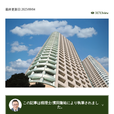
財団法人設立
最終更新日:2025/09/04
31713view
NPO法人設立
当事務所に依頼するメリット
経営革新計画取得支援
経営革新計画の内容
計画を立てることで見えてくるもの
承認のメリット
承認要件
留意事項
当税理士法人のサービス
資金調達支援
融資による資金調達について
金融機関の融資のポイント
この記事は税理士/濱田隆祐により執筆されまし
た。
融資を受けやすくする経営