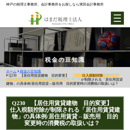
神戸の税理士事務所、会計事務所をお探しなら濱田会計事務所
ホーム
税金の豆知識
ホーム
税金の豆知識
各種支援業務
Q230 【居住用賃貸建物 目的変更】
仕入税額控除
が制限される「居住用賃貸
建物」の具体例/居住用賃貸⇔販売用 目的変更時の消費税の取扱いは？
会社設立支援
会社設立0円プラン
Q230 【居住用賃貸建物 目的変更】
株式会社設立
仕入税額控除が制限される「居住用賃貸建
物」の具体例/居住用賃貸⇔販売用 目的
合同会社設立
変更時の消費税の取扱いは？
社団法人設立