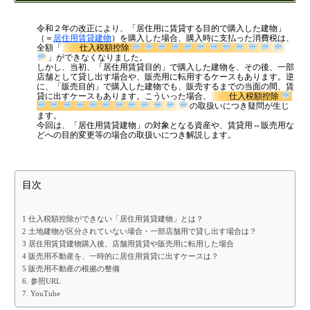
金融機関から調達するメリットとデメリット
公認会計士・税理士：濱田隆祐(はまだりゅうすけ)
令和２年の改正により、「居住用に賃貸する目的で購入した建物」
はまだ税理士法人
の代表税理士
VCによる資金調達
（＝
居住用賃貸建物
）を購入した場合、購入時に支払った消費税は、
近畿税理士会 神戸支部：登録番号121899
全額「
仕入税額控除
日本公認会計士協会 兵庫会：
登録番号17074
」ができなくなりました。
しかし、当初、「居住用賃貸目的」で購入した建物を、その後、一部
兵庫県行政書士会：登録番号19300373
店舗として貸し出す場合や、販売用に転用するケースもあります。逆
料金案内
1973年生まれ、大阪府豊中市出身
に、「販売目的」で購入した建物でも、販売するまでの当面の間、賃
あずさ監査法人出身
貸に出すケースもあります。こういった場合、
仕入税額控除
クレアビズコンサルティング株式会社
：代表取締役
の取扱いにつき疑問が生じ
ます。
通常料金
YouTubeチャンネル：
はまだ税理士法
今回は、「居住用賃貸建物」の対象となる資産や、賃貸用⇔販売用な
人のちょっとお得な税金の豆知識
どへの目的変更等の場合の取扱いにつき解説します。
創業3年目までの特別料金
相続専門サイト：
御影みらい相続センター
他の税理士事務所からの切り替えの場合
目次
ベンチャー企業応援パック
記帳代行/その他
1 仕入税額控除ができない「居住用賃貸建物」とは？
2 土地建物が区分されていない場合・一部店舗用で貸し出す場合は？
個人事業主のお客様
3 居住用賃貸建物購入後、店舗用賃貸や販売用に転用した場合
4 販売用不動産を、一時的に居住用賃貸に出すケースは？
5 販売用不動産の根拠の整備
事務所案内
6. 参照URL
7. YouTube