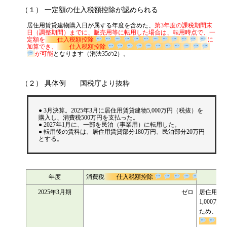
（１） 一定額の仕入税額控除が認められる
居住用賃貸建物購入日が属する年度を含めた、
第3年度の課税期間末
日（調整期間）までに、販売用等に転用した場合は、転用時点で、一
定額を
仕入税額控除
に加算でき、
仕入税額控除
が可能
となります（消法35の2）。
（２） 具体例 国税庁より抜粋
● 3月決算。2025年3月に居住用賃貸建物5,000万円（税抜）を
購入し、消費税500万円を支払った。
● 2027年1月に、一部を民泊（事業用）に転用した。
● 転用後の賃料は、居住用賃貸部分180万円、民泊部分20万円
とする。
年度
消費税
仕入税額控除
2025年3月期
ゼロ
居住用
1,00
ため、