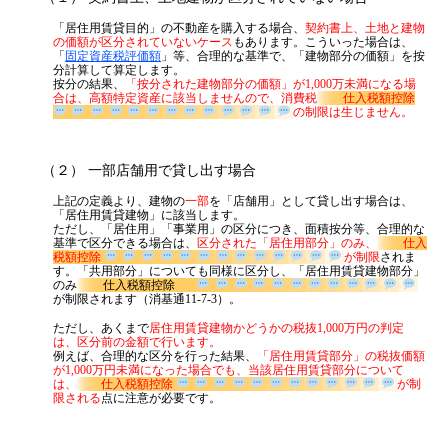
「居住用賃貸目的」の不動産を購入する場合、
契約書上、土地と建物
の価額が区分されていないケース
もあります。こういった場合は、
「
固定資産税評価額
」等、合理的な基準で、「建物部分の価額」を按
分計算して算定します。
按分の結果、
「按分された建物部分の価額」が1,000万未満になる場
合は、高額特定資産に該当しませんので、消費税
仕入税額控除
の制限は生じません。
（２） 一部店舗用で貸し出す場合
上記の定義より、建物の
一部
を「店舗用」として貸し出す場合は、
「居住用賃貸建物」に該当します。
ただし、「居住用」「事業用」の区分につき、面積按分等、合理的な
基準で区分できる場合は、
区分された「居住用部分」のみ、
仕入
税額控除
が制限
されま
す。「共用部分」についても同様に区分し、「居住用賃貸建物部分」
のみ
仕入税額控除
が制限されます（消基通11-7-3）。
ただし、あくまで
居住用賃貸建物かどうかの税抜1,000万円の判定
は、区分前の金額で行います。
例えば、合理的な区分を行った結果、
「居住用賃貸部分」の税抜価額
が1,000万円未満になった場合でも、当該居住用賃貸部分について
は、
仕入税額控除
が制限される
点に注意が必要です。